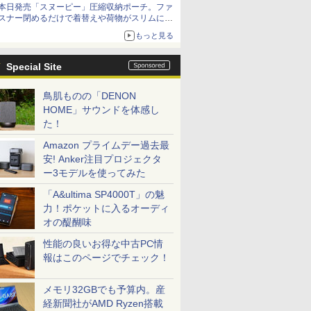
本日発売「スヌーピー」圧縮収納ポーチ。ファ
スナー閉めるだけで着替えや荷物がスリムにま
とまる
もっと見る
Special Site
鳥肌ものの「DENON
HOME」サウンドを体感し
た！
Amazon プライムデー過去最
安! Anker注目プロジェクタ
ー3モデルを使ってみた
「A&ultima SP4000T」の魅
力！ポケットに入るオーディ
オの醍醐味
性能の良いお得な中古PC情
報はこのページでチェック！
メモリ32GBでも予算内。産
経新聞社がAMD Ryzen搭載