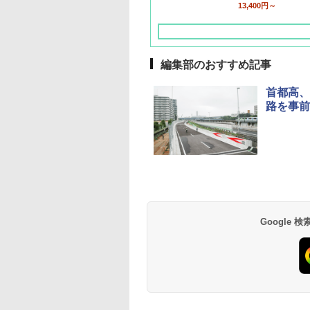
13,400円～
編集部のおすすめ記事
首都高、
路を事前
草津温泉 ホテル櫻
品川プリンスホテル
グランドニッコー東
海のサウナ＆スパ
東京ドームホテル
シェラトン・グラン
井
京ベイ 舞浜
オールインクルーシ
デ・トーキョーベ
7,037円～
7,980円～
ブ 島原温泉ホテル
イ・ホテル
14,300円～
6,800円～
南風楼
10,450円～
7,950円～
Google