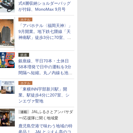
式4層収納ショルダーバッグ
が付録、MonoMax 9月号
ホテル
「アパホテル〈福岡天神〉」
9月開業。地下鉄七隈線「天
神南駅」徒歩3分に70室、エ
リア初の直営店
鉄道
銀座線、平日70本・土休日
58本増発で日中の運転を3分
間隔へ短縮。丸ノ内線も池袋
～中野坂上を4分間隔に
ホテル
「東横INN宇部新川駅」開
業。駅徒歩4分に207室、シ
ンエヴァ聖地
JALふるさとアンバサダ
連載
ー/応援隊に聞く地域愛
鹿児島空港で味わう地域の特
産品！ JALとぶえん亭のコ