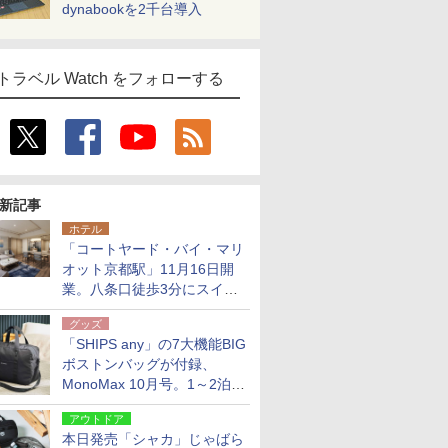
dynabookを2千台導入
トラベル Watch をフォローする
新記事
ホテル
「コートヤード・バイ・マリ
オット京都駅」11月16日開
業。八条口徒歩3分にスイー
ト含む全270室、ダイニング
グッズ
も併設
「SHIPS any」の7大機能BIG
ボストンバッグが付録、
MonoMax 10月号。1～2泊の
荷物、キャリーオンも可能
アウトドア
本日発売「シャカ」じゃばら