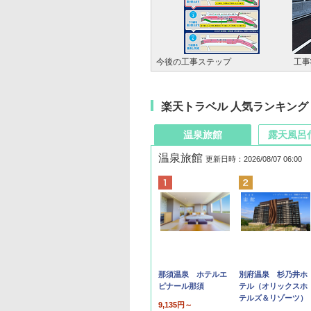
今後の工事ステップ
工事
楽天トラベル 人気ランキング
温泉旅館
露天風呂
温泉旅館
更新日時：2026/08/07 06:00
那須温泉 ホテルエ
別府温泉 杉乃井ホ
ピナール那須
テル（オリックスホ
テルズ＆リゾーツ）
9,135円～