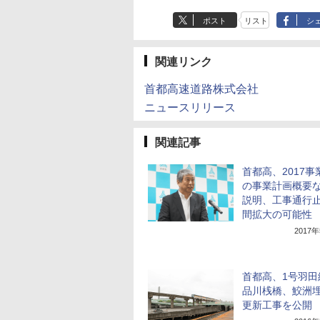
ポスト
リスト
シ
関連リンク
首都高速道路株式会社
ニュースリリース
関連記事
首都高、2017事
の事業計画概要
説明、工事通行
間拡大の可能性
2017
首都高、1号羽田
品川桟橋、鮫洲
更新工事を公開