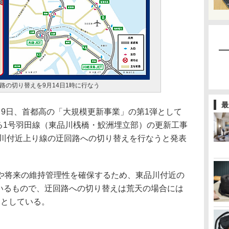
路の切り替えを9月14日1時に行なう
最
9日、首都高の「大規模更新事業」の第1弾として
いる1号羽田線（東品川桟橋・鮫洲埋立部）の更新工事
品川付近上り線の迂回路への切り替えを行なうと発表
将来の維持管理性を確保するため、東品川付近の
ているもので、迂回路への切り替えは荒天の場合には
るとしている。