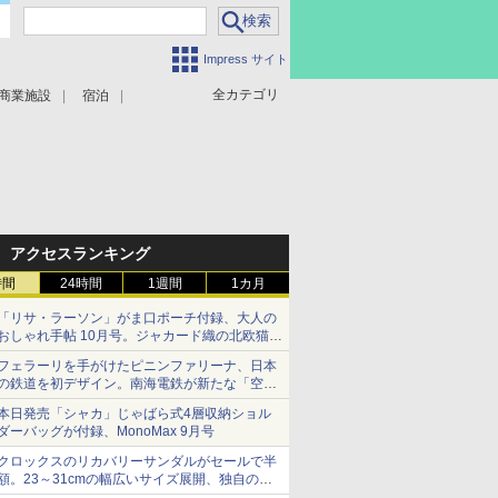
Impress サイト
全カテゴリ
商業施設
宿泊
アクセスランキング
時間
24時間
1週間
1カ月
「リサ・ラーソン」がま口ポーチ付録、大人の
おしゃれ手帖 10月号。ジャカード織の北欧猫デ
ザイン
フェラーリを手がけたピニンファリーナ、日本
の鉄道を初デザイン。南海電鉄が新たな「空港
特急」をなにわ筋線へ導入
本日発売「シャカ」じゃばら式4層収納ショル
ダーバッグが付録、MonoMax 9月号
クロックスのリカバリーサンダルがセールで半
額。23～31cmの幅広いサイズ展開、独自のク
ッション素材を採用