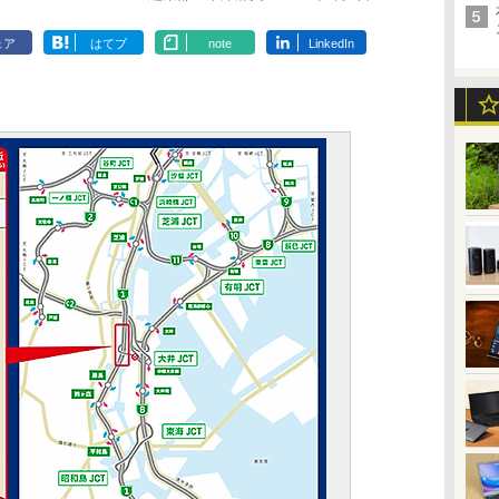
ェア
はてブ
note
LinkedIn