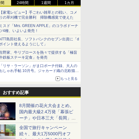
時間
24時間
1週間
1カ月
【家電レビュー】手ごわい雑草との戦い、コメ
リの草刈機で完全勝利 掃除機感覚で使えた
ミスド「Mrs. GREEN APPLE」のコラボドーナ
ツ4種、いよいよ発売！
NTT島田社長、ソフトバンクのセブン出資に「d
ポイント使えるようにして」
吉野家、牛リブロースを熱々で提供する「極旨
牛鉄板ステーキ定食」を発売
「リサ・ラーソン」がま口ポーチ付録、大人の
おしゃれ手帖 10月号。ジャカード織の北欧猫デ
ザイン
もっと見る
おすすめ記事
8月開催の花火大会まとめ。
国内最大級2.4万発「幕張ビ
ーチ」や日本三大「長岡」な
ど大型イベント目白押し！
全国で旅行キャンペーン
続々、最大1万5000円オフ