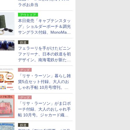
ラボお弁当
アウトドア
本日発売「キャプテンスタッ
グ」ショルダーポーチ＆調光
サングラス付録、MonoMax
9月号増刊
鉄道
フェラーリを手がけたピニン
ファリーナ、日本の鉄道を初
デザイン。南海電鉄が新たな
「空港特急」をなにわ筋線へ
グッズ
導入
「リサ・ラーソン」暮らし雑
貨5点セット付録、大人のお
しゃれ手帖 10月号増刊。
USBケーブルや缶ケースなど
グッズ
「リサ・ラーソン」がま口ポ
ーチ付録、大人のおしゃれ手
帖 10月号。ジャカード織の
北欧猫デザイン
鉄道