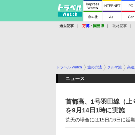
過去記事
万
博
・
園芸博
取材記事
トラベル Watch
旅の方法
クルマ旅
高速
ニュース
首都高、1号羽田線（上
を9月14日1時に実施
荒天の場合には15日/16日に延