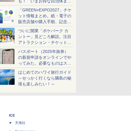
も！ いまお得な自治体まと
め
「GREEN×EXPO2027」チケ
ット情報まとめ。紙・電子の
販売店舗や購入手順、記念チ
ケットも解説
ついに開業「ポケパーク カ
ントー」見どころ解説。注目
アトラクション・チケット手
配・来場前に必要な準備は？
パスポート（2025年旅券）
の新規申請をオンラインでや
ってみた。必要なものはスマ
ホとマイナカードのみ
はじめてのハワイ旅行ガイド
～せっかく行くなら隣島の秘
境も楽しみたい！～
ICE
天海社