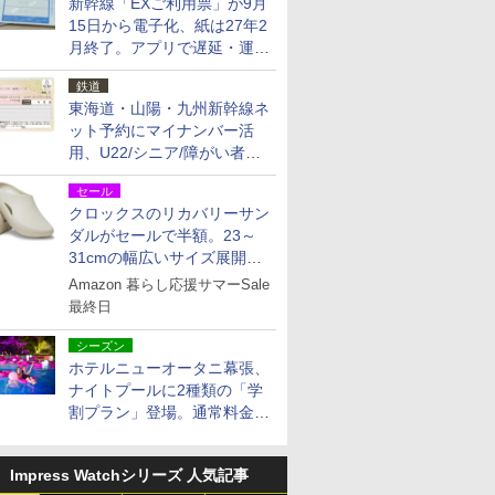
新幹線「EXご利用票」が9月
15日から電子化、紙は27年2
月終了。アプリで遅延・運休
も確認可能に
鉄道
東海道・山陽・九州新幹線ネ
ット予約にマイナンバー活
用、U22/シニア/障がい者割
を9月15日から発売
セール
クロックスのリカバリーサン
ダルがセールで半額。23～
31cmの幅広いサイズ展開、
独自のクッション素材を採用
Amazon 暮らし応援サマーSale
最終日
シーズン
ホテルニューオータニ幕張、
ナイトプールに2種類の「学
割プラン」登場。通常料金の
およそ半額でお得に夜活
Impress Watchシリーズ 人気記事