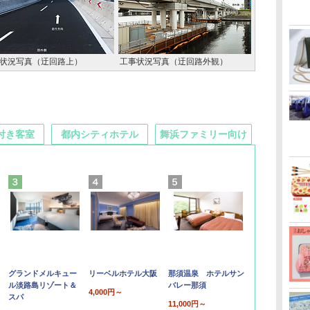
状況写真（迂回路上）
工事状況写真（迂回路外観）
付き客室
都内シティホテル
舞浜ファミリー向け
グランドメルキュー
リーベルホテル大阪
那須温泉 ホテルサン
ル淡路島リゾート＆
バレー那須
4,000円～
スパ
11,000円～