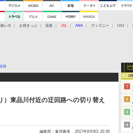
旅レポ
お得きっぷ
温泉
JAL
ANA
ディズニー
USJ
道路
1
り）東品川付近の迂回路への切り替え
期
編集部：峯岸麻美
2017年8月9日 20:39