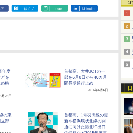
1
ェア
はてブ
note
LinkedIn
業年度
首都高、大井JCTの一
などを
部を6月8日から40カ月
止め時
間長期通行止め
2016年6月6日
年5月25日
線の東
首都高、1号羽田線の更
埋立部
新や横浜環状北線の開
通に向けた港北IC出口
の切替など2015年度年