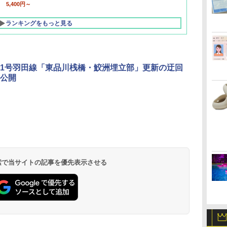
5,400円～
ランキングをもっと見る
1号羽田線「東品川桟橋・鮫洲埋立部」更新の迂回
公開
北陸 福井 あわら
品川プリンスホテ
舞浜ビューホテル
箱根湯本温泉 ホテ
ホテルトラスティ東
オリエンタルホテル
下呂温泉 水明館
住友不動産ホテル ヴ
東京ベイ舞浜ホテル
温泉 清風荘（北陸
ル イーストタワー
ｂｙ ＨＵＬＩＣ
ル おかだ
京ベイサイド
東京ベイ
ィラフォンテーヌグラ
ファーストリゾート
8,250円～
最大級の庭園露天風
（旧：東京ベイ舞浜
ンド東京有明
9,958円～
11,200円～
5,450円～
5,200円～
4,290円～
呂の宿 清風荘）
ホテル）
19,541円～
5,758円～
6,070円～
 検索で当サイトの記事を優先表示させる