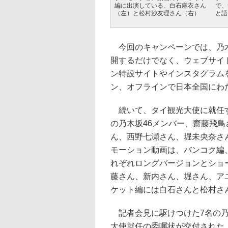
編に出演している、白石麻衣さん
で、
（左）と松村沙友理さん（右）
と語
今回のキャンペーンでは、乃木
開するだけでなく、ウェブサイ
ン特設サイトやインスタグラム
ン、オフラインで日本全国にわ
続いて、タイ観光大使に就任す
の乃木坂46メンバー、齋藤飛
ん、西野七瀬さん、堀未央奈さ
モーション動画は、バンコク編
れぞれロングバージョンとショ
藤さん、新内さん、堀さん、ア
ケット編には白石さんと松村さ
記者会見に駆けつけた7名の乃
大使就任の委嘱状が交付された