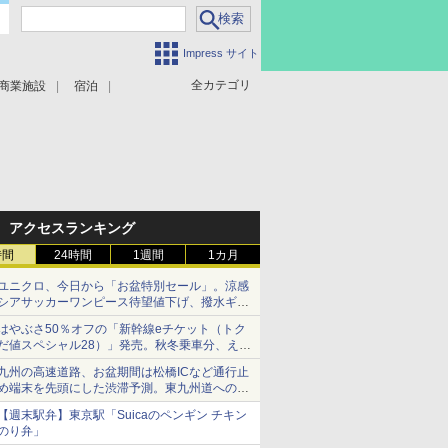
Impress サイト
全カテゴリ
商業施設
宿泊
アクセスランキング
時間
24時間
1週間
1カ月
ユニクロ、今日から「お盆特別セール」。涼感
シアサッカーワンピース待望値下げ、撥水ギア
ショーツは1990円に
はやぶさ50％オフの「新幹線eチケット（トク
だ値スペシャル28）」発売。秋冬乗車分、えき
ねっと限定
九州の高速道路、お盆期間は松橋ICなど通行止
め端末を先頭にした渋滞予測。東九州道への迂
回は料金調整を実施
【週末駅弁】東京駅「Suicaのペンギン チキン
のり弁」