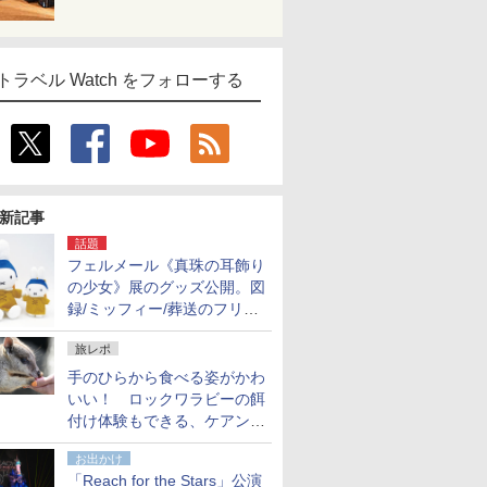
トラベル Watch をフォローする
新記事
話題
フェルメール《真珠の耳飾り
の少女》展のグッズ公開。図
録/ミッフィー/葬送のフリー
レンほか、注目ブランドコラ
旅レポ
ボが実現
手のひらから食べる姿がかわ
いい！ ロックワラビーの餌
付け体験もできる、ケアンズ
でアサートン高原の日本語ガ
お出かけ
イド付きツアーに参加してみ
「Reach for the Stars」公演
た