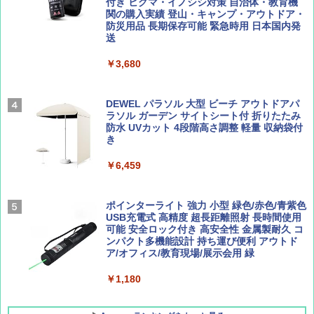
￥2,277
ENDLESS BASE 《めざましテレビで紹介》
付き ヒグマ・イノシシ対策 自治体・教育機
テント ワンタッチ RENEW 幅200 2-3人用 43
関の購入実績 登山・キャンプ・アウトドア・
500002(88859)
防災用品 長期保存可能 緊急時用 日本国内発
送
AIRLINE（エアライン）2026年9月号【特
地球の歩き方 スター・ウォーズ
集】ボーイング110周年を祝して！
￥5,499
￥3,680
￥2,695
￥1,760
[キャンパーズコレクション 山善] 傘みたいに
広げるだけ パッとサッとテント ブラックコ
DEWEL パラソル 大型 ビーチ アウトドアパ
ーティング フルクローズ メッシュ 3-4人用
ラソル ガーデン サイトシート付 折りたたみ
簡単設置 ポップアップテント エクルベージ
防水 UVカット 4段階高さ調整 軽量 収納袋付
BE-PAL(ビ-パル) 2026年 9 月号【特別付録:
新しい日本地理 地図・統計・移動から読み
ュ(BC仕様) PATC-150B(EB)
き
SOTO ミニマル"旅"財布 ランダム2種】
解く (講談社現代新書)
￥8,991
￥6,459
￥1,500
￥1,540
Coleman(コールマン) ツーリングドーム/LD
ポインターライト 強力 小型 緑色/赤色/青紫色
X 2人用 3人用 キャンプ アウトドア フェス
USB充電式 高精度 超長距離照射 長時間使用
収納 コンパクト 簡単設営 カンガルーテント
可能 安全ロック付き 高安全性 金属製耐久 コ
ソロキャンプ ソロテント
ンパクト多機能設計 持ち運び便利 アウトド
ア/オフィス/教育現場/展示会用 緑
￥20,718
￥1,180