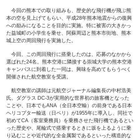
今回の熊本での取り組みも、歴史的な飛行機が飛ぶ熊
本の空を見上げてもらい、平成28年熊本地震からの復興
への励みになることを目的に実施。特に被害の大きかっ
た益城町の小学生を乗せ、阿蘇周辺と熊本市街地、熊本
城上空の周回飛行を実施した。
今回、この周回飛行に搭乗したのは、応募のなかから
選ばれた24名。熊本空港に隣接する崇城大学の熊本空港
キャンパスに到着した一同は、興味を高めてもらうべく
開催された航空教室を受講。
航空教室の講師は元航空ジャーナル編集長の中村浩美
氏。ダグラス DC-3が実用的な世界初の旅客機となった
ことや、日本でもANA（全日本空輸）の前身である日本
ヘリコプター輸送（日ペリ）が1955年に導入し、同社で
初めてCA（客室乗務員）を乗務させた飛行機であるとい
った歴史や、尾輪式で搭乗するときに坂を上るように乗
り込むことや近代的な全金属製であるといった構造的な