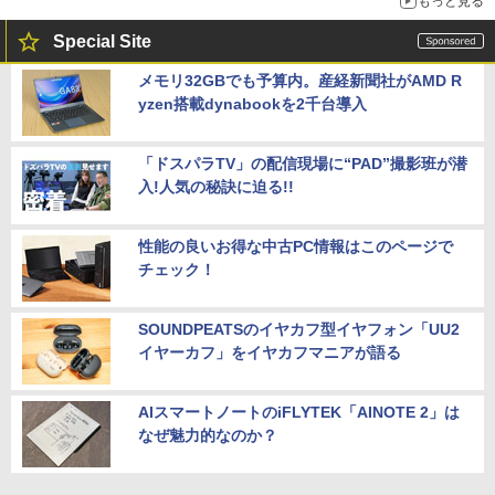
もっと見る
Special Site
メモリ32GBでも予算内。産経新聞社がAMD R
yzen搭載dynabookを2千台導入
「ドスパラTV」の配信現場に“PAD”撮影班が潜
入!人気の秘訣に迫る!!
性能の良いお得な中古PC情報はこのページで
チェック！
SOUNDPEATSのイヤカフ型イヤフォン「UU2
イヤーカフ」をイヤカフマニアが語る
AIスマートノートのiFLYTEK「AINOTE 2」は
なぜ魅力的なのか？