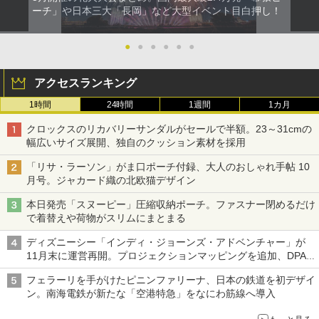
ーチ」や日本三大「長岡」など大型イベント目白押し！
●
●
●
●
●
●
アクセスランキング
1時間
24時間
1週間
1カ月
クロックスのリカバリーサンダルがセールで半額。23～31cmの
幅広いサイズ展開、独自のクッション素材を採用
「リサ・ラーソン」がま口ポーチ付録、大人のおしゃれ手帖 10
月号。ジャカード織の北欧猫デザイン
本日発売「スヌーピー」圧縮収納ポーチ。ファスナー閉めるだけ
で着替えや荷物がスリムにまとまる
ディズニーシー「インディ・ジョーンズ・アドベンチャー」が
11月末に運営再開。プロジェクションマッピングを追加、DPA
は1500円
フェラーリを手がけたピニンファリーナ、日本の鉄道を初デザイ
ン。南海電鉄が新たな「空港特急」をなにわ筋線へ導入