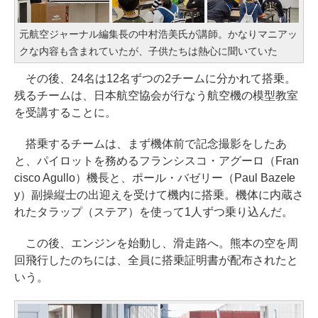
元航空ジャーナル編集長の中村浩美氏が講師。かなりマニアッ
クな内容も含まれていたが、子供たちは熱心に聞いていた
その後、24名は12名ずつの2チームに分かれて搭乗。
残るチームは、日本航空協会が行なう航空機の模型教室
を受講することに。
搭乗するチームは、まず機体前で記念撮影をしたあ
と、パイロットを務めるフランシスコ・アグーロ（Fran
cisco Agullo）機長と、ポール・バゼリー（Paul Bazele
y）副操縦士の出迎えを受けて機内に搭乗。機体に内蔵さ
れたタラップ（ステア）を使って1人ずつ乗り込んだ。
この後、エンジンを始動し、滑走路へ。熊本の空を周
回飛行したのちには、全員に搭乗証明書が配布されたと
いう。