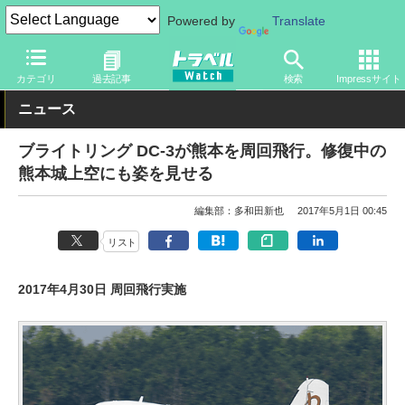
Powered by
Translate
トラベル Watch
地域
国内旅行
九州
カテゴリ
過去記事
検索
Impressサイト
ニュース
ブライトリング DC-3が熊本を周回飛行。修復中の
熊本城上空にも姿を見せる
編集部：多和田新也
2017年5月1日 00:45
リスト
2017年4月30日 周回飛行実施