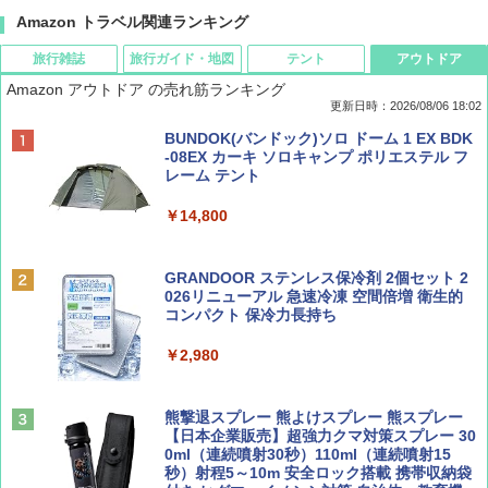
Amazon トラベル関連ランキング
旅行雑誌
旅行ガイド・地図
テント
アウトドア
Amazon アウトドア の売れ筋ランキング
更新日時：2026/08/06 18:02
ディズニーファン ２０２６年 ９月号 [雑
D40 地球の歩き方 チェンマイ タイ北部の魅
[キャンパーズコレクション 山善] ポップアッ
BUNDOK(バンドック)ソロ ドーム 1 EX BDK
誌] (ＤＩＳＮＥＹ ＦＡＮ)
力的な町 2026～2027 地球の歩き方D アジア
プテント 傘みたいに広げて畳める パッとサ
-08EX カーキ ソロキャンプ ポリエステル フ
ッとサンシェード キューブ フルクローズ メ
レーム テント
ッシュ 簡単設置 ワンタッチテント キャンプ
￥713
￥2,079
&ハイキング カーキ PATC-150(KH)
￥14,800
￥6,832
Coyote No.89 特集 星野道夫 夢見る旅
A09 地球の歩き方 イタリア 2026～2027 地
GRANDOOR ステンレス保冷剤 2個セット 2
球の歩き方A ヨーロッパ
026リニューアル 急速冷凍 空間倍増 衛生的
PYKES PEAK (パイクスピーク) 着替えテン
コンパクト 保冷力長持ち
￥1,540
ト プライバシー テント 【中が透けない】 1
￥2,479
人用 折りたたみ 防災グッズ 災害用トイレ ビ
￥2,980
ーチ ピクニック ポップアップテント 携帯 簡
易 トイレテント (ブラック)
山と溪谷 2026年8月号「南アルプス大全」
A26 地球の歩き方 チェコ ポーランド スロヴ
熊撃退スプレー 熊よけスプレー 熊スプレー
￥4,980
ァキア 2026～2027 地球の歩き方A ヨーロッ
【日本企業販売】超強力クマ対策スプレー 30
パ
￥1,540
0ml（連続噴射30秒）110ml（連続噴射15
秒）射程5～10m 安全ロック搭載 携帯収納袋