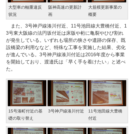
大型車の軸重違反
阪神高速の更新計
大規模更新事業の
状況
画
概要
また、3号神戸線湊川付近、11号池田線大豊橋付近、1
3号東大阪線の法円坂付近は床版や桁に亀裂やひび割れ
が発生している。いずれも場所の狭さや遺跡の保存、既
設橋梁の利用ななど、特殊な工事を実施した結果、劣化
が進んでいる。3号神戸線湊川付近は2016年度から事業
を開始しており、渡邉氏は「早く手を着けたい」と述べ
た。
15号湊町付近の基
3号神戸線湊川付近
11号池田線大豊橋
礎の取り替え
付近