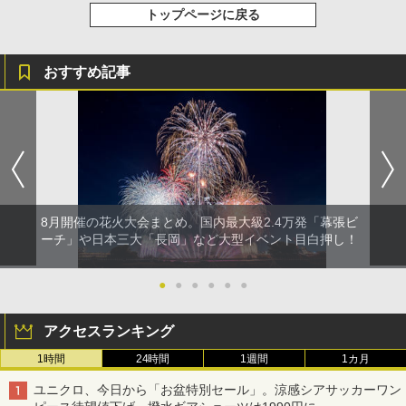
トップページに戻る
おすすめ記事
8月開催の花火大会まとめ。国内最大級2.4万発「幕張ビ
ーチ」や日本三大「長岡」など大型イベント目白押し！
●
●
●
●
●
●
アクセスランキング
1時間
24時間
1週間
1カ月
ユニクロ、今日から「お盆特別セール」。涼感シアサッカーワン