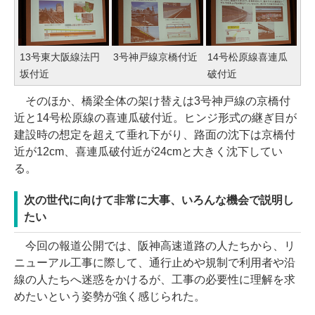
13号東大阪線法円
3号神戸線京橋付近
14号松原線喜連瓜
坂付近
破付近
そのほか、橋梁全体の架け替えは3号神戸線の京橋付
近と14号松原線の喜連瓜破付近。ヒンジ形式の継ぎ目が
建設時の想定を超えて垂れ下がり、路面の沈下は京橋付
近が12cm、喜連瓜破付近が24cmと大きく沈下してい
る。
次の世代に向けて非常に大事、いろんな機会で説明し
たい
今回の報道公開では、阪神高速道路の人たちから、リ
ニューアル工事に際して、通行止めや規制で利用者や沿
線の人たちへ迷惑をかけるが、工事の必要性に理解を求
めたいという姿勢が強く感じられた。