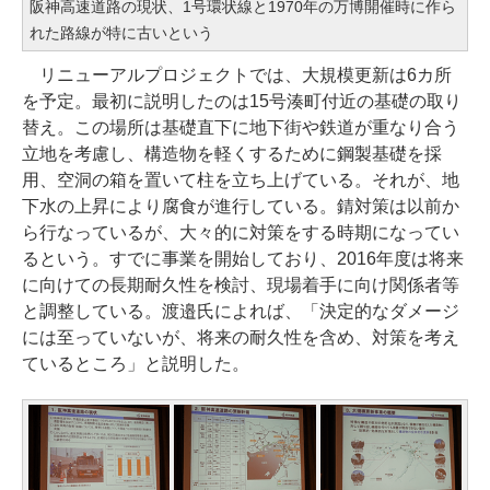
阪神高速道路の現状、1号環状線と1970年の万博開催時に作ら
れた路線が特に古いという
リニューアルプロジェクトでは、大規模更新は6カ所
を予定。最初に説明したのは15号湊町付近の基礎の取り
替え。この場所は基礎直下に地下街や鉄道が重なり合う
立地を考慮し、構造物を軽くするために鋼製基礎を採
用、空洞の箱を置いて柱を立ち上げている。それが、地
下水の上昇により腐食が進行している。錆対策は以前か
ら行なっているが、大々的に対策をする時期になってい
るという。すでに事業を開始しており、2016年度は将来
に向けての長期耐久性を検討、現場着手に向け関係者等
と調整している。渡邉氏によれば、「決定的なダメージ
には至っていないが、将来の耐久性を含め、対策を考え
ているところ」と説明した。