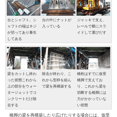
台とシャフト。シ
台の中にナットが
ジャッキで支え、
ャフトの端はネジ
入っている
レールで横にスラ
が切ってあり養生
イドして運びだす
してある
梁をカットし終わ
除去が終わり、こ
橋桁はすでに仮受
った状態これから
れから型枠を組ん
橋脚で支えてお
上の部分をウォー
で梁を再構築する
り、これから梁を
タージェットでコ
切断する橋脚には
ンクリートだけ除
力がかかっていな
去する
い状態
橋脚の梁を再構築したり広げたりする場合には、仮受