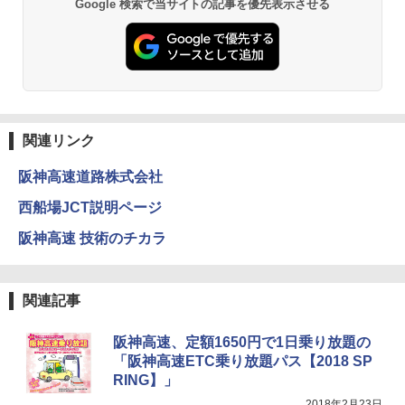
Google 検索で当サイトの記事を優先表示させる
球の歩き方A ヨーロッパ
熊撃退スプレー 熊よけスプレー 熊スプレー
PYKES PEAK (パイクスピーク) 着替えテン
【日本企業販売】超強力クマ対策スプレー 30
ト プライバシー テント 【中が透けない】 1
0ml（連続噴射30秒）110ml（連続噴射15
￥2,479
人用 折りたたみ 防災グッズ 災害用トイレ ビ
秒）射程5～10m 安全ロック搭載 携帯収納袋
ーチ ピクニック ポップアップテント 携帯 簡
付き ヒグマ・イノシシ対策 自治体・教育機
易 トイレテント (グレー)
関の購入実績 登山・キャンプ・アウトドア・
防災用品 長期保存可能 緊急時用 日本国内発
D40 地球の歩き方 チェンマイ タイ北部の魅
送
￥4,980
力的な町 2026～2027 地球の歩き方D アジア
関連リンク
￥3,680
￥2,079
ENDLESS BASE 《めざましテレビで紹介》
阪神高速道路株式会社
テント ワンタッチ RENEW 幅200 2-3人用 43
500002(88859)
GRANDOOR ステンレス保冷剤 2個セット 2
西船場JCT説明ページ
026リニューアル 急速冷凍 空間倍増 衛生的
A26 地球の歩き方 チェコ ポーランド スロヴ
コンパクト 保冷力長持ち
ァキア 2026～2027 地球の歩き方A ヨーロッ
￥5,999
阪神高速 技術のチカラ
パ
￥2,980
￥2,277
[キャンパーズコレクション 山善] 傘みたいに
関連記事
広げるだけ パッとサッとテント ブラックコ
ーティング フルクローズ メッシュ 3-4人用
ポインターライト 強力 小型 緑色/赤色/青紫色
簡単設置 ポップアップテント エクルベージ
USB充電式 高精度 超長距離照射 長時間使用
新しい日本地理 地図・統計・移動から読み
阪神高速、定額1650円で1日乗り放題の
ュ(BC仕様) PATC-150B(EB)
可能 安全ロック付き 高安全性 金属製耐久 コ
解く (講談社現代新書)
「阪神高速ETC乗り放題パス【2018 SP
ンパクト多機能設計 持ち運び便利 アウトド
ア/オフィス/教育現場/展示会用 緑
RING】」
￥9,990
￥1,540
2018年2月23日