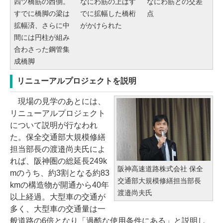
四ツ橋筋の西側。
なにわ筋の上はす
なにわ筋との交差
すでに橋脚の梁は
でに拡幅した橋桁
点
拡幅済、さらに中
がかけられた
間には円柱が組み
合わさった鋼管集
成橋脚
リニューアルプロジェクトを説明
現場の見学のあとには、
リニューアルプロジェクト
について説明が行なわれ
た。保全交通部大規模修繕
担当部長の渡邉尚夫氏によ
れば、阪神圏の総延長249k
阪神高速道路株式会社 保全
mのうち、約3割となる約83
交通部大規模修繕担当部長
kmの構造物が開通から40年
渡邉尚夫氏
以上経過。大型車の交通が
多く、大型車の交通量は一
般道路の6倍となり「過酷な使用条件にある」と説明し