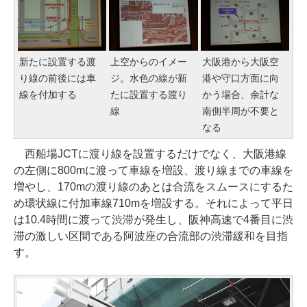
新たに設置する渡
上空からのイメー
大阪港から大阪空
り線の前後には車
ジ。水色の線が新
港や守口方面に向
線を付加する
たに設置する渡り
かう場合、余計な
線
南側半周が不要と
なる
西船場JCTに渡り線を設置するだけでなく、大阪港線
の左側に800mに渡って車線を増設、渡り線までの車線を
増やし、170mの渡り線のあとは合流をスムースにするた
め環状線に付加車線710mを増設する。それによって平日
は10.4時間に渡って渋滞が発生し、阪神高速で4番目に渋
滞の激しい区間である阿波座の合流部の渋滞緩和を目指
す。