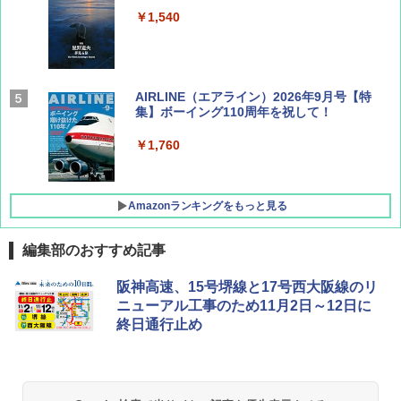
￥1,540
AIRLINE（エアライン）2026年9月号【特
集】ボーイング110周年を祝して！
￥1,760
Amazonランキングをもっと見る
編集部のおすすめ記事
地球の歩き方 スター・ウォーズ
[キャンパーズコレクション 山善] ポップアッ
DEWEL パラソル 大型 ビーチ アウトドアパ
阪神高速、15号堺線と17号西大阪線のリ
プテント 傘みたいに広げて畳める パッとサ
ラソル ガーデン サイトシート付 折りたたみ
ニューアル工事のため11月2日～12日に
ッとサンシェード キューブ フルクローズ メ
防水 UVカット 4段階高さ調整 軽量 収納袋付
￥2,695
終日通行止め
ッシュ 簡単設置 ワンタッチテント キャンプ
き
&ハイキング カーキ PATC-150(KH)
￥6,459
￥6,830
A09 地球の歩き方 イタリア 2026～2027 地