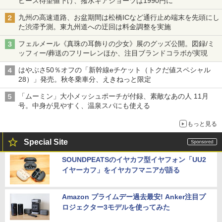
ピース待望値下げ、撥水ギアショーツは1990円に
九州の高速道路、お盆期間は松橋ICなど通行止め端末を先頭にし
た渋滞予測。東九州道への迂回は料金調整を実施
フェルメール《真珠の耳飾りの少女》展のグッズ公開。図録/ミ
ッフィー/葬送のフリーレンほか、注目ブランドコラボが実現
はやぶさ50％オフの「新幹線eチケット（トクだ値スペシャル
28）」発売。秋冬乗車分、えきねっと限定
「ムーミン」大小メッシュポーチが付録、素敵なあの人 11月
号。中身が見やすく、温泉スパにも使える
もっと見る
Special Site
SOUNDPEATSのイヤカフ型イヤフォン「UU2
イヤーカフ」をイヤカフマニアが語る
Amazon プライムデー過去最安! Anker注目プ
ロジェクター3モデルを使ってみた