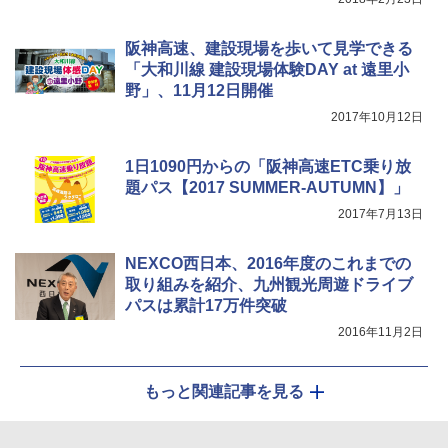
￥1,180
[キャンパーズコレクション 山善] 傘みたいに
広げるだけ パッとサッとテント キューブワ
阪神高速、建設現場を歩いて見学できる
イド ブラックコーティング フルクローズ メ
電動エアーポンプ SUP用 20PSI 電動ポンプ
「大和川線 建設現場体験DAY at 遠里小
ッシュ 4人用 簡単設置 ポップアップテント P
ゴムボート 空気入れ 空気抜き 自動停止 過熱
野」、11月12日開催
ATCW-150B エクルベージュ
保護 日光可読lcd 7種類ノズル付き
2017年10月12日
￥-
￥7,884
1日1090円からの「阪神高速ETC乗り放
題パス【2017 SUMMER-AUTUMN】」
2017年7月13日
NEXCO西日本、2016年度のこれまでの
取り組みを紹介、九州観光周遊ドライブ
パスは累計17万件突破
2016年11月2日
もっと関連記事を見る