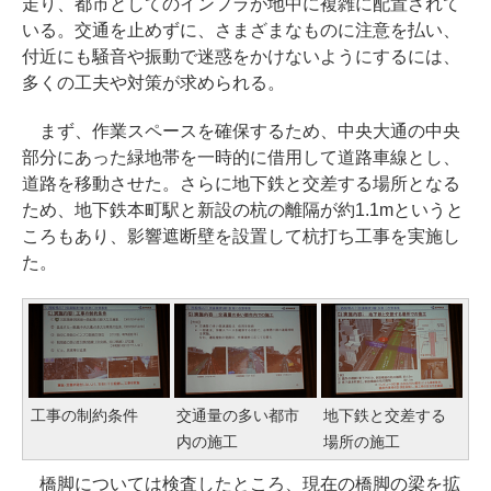
走り、都市としてのインフラが地中に複雑に配置されて
いる。交通を止めずに、さまざまなものに注意を払い、
付近にも騒音や振動で迷惑をかけないようにするには、
多くの工夫や対策が求められる。
まず、作業スペースを確保するため、中央大通の中央
部分にあった緑地帯を一時的に借用して道路車線とし、
道路を移動させた。さらに地下鉄と交差する場所となる
ため、地下鉄本町駅と新設の杭の離隔が約1.1mというと
ころもあり、影響遮断壁を設置して杭打ち工事を実施し
た。
工事の制約条件
交通量の多い都市
地下鉄と交差する
内の施工
場所の施工
橋脚については検査したところ、現在の橋脚の梁を拡