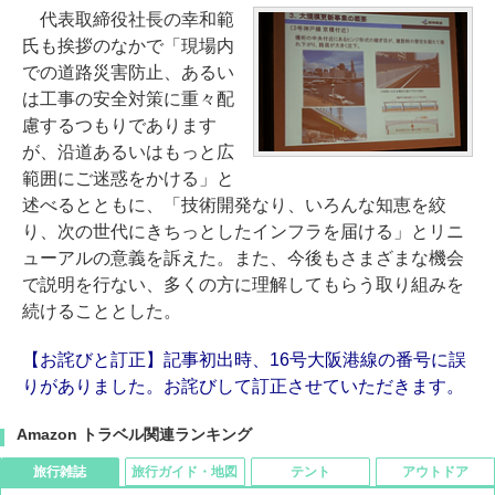
代表取締役社長の幸和範
氏も挨拶のなかで「現場内
での道路災害防止、あるい
は工事の安全対策に重々配
慮するつもりであります
が、沿道あるいはもっと広
範囲にご迷惑をかける」と
述べるとともに、「技術開発なり、いろんな知恵を絞
り、次の世代にきちっとしたインフラを届ける」とリニ
ューアルの意義を訴えた。また、今後もさまざまな機会
で説明を行ない、多くの方に理解してもらう取り組みを
続けることとした。
【お詫びと訂正】記事初出時、16号大阪港線の番号に誤
りがありました。お詫びして訂正させていただきます。
Amazon トラベル関連ランキング
旅行雑誌
旅行ガイド・地図
テント
アウトドア