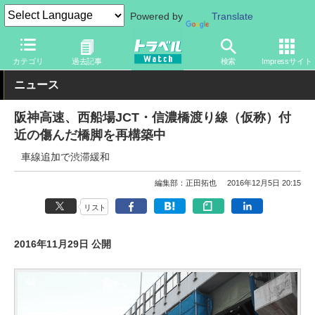
Powered by
Translate
トラベル Watch
企業・政府・官庁
道路
その他高速道路
カテゴリ
過去記事
検索
Impressサイト
ニュース
阪神高速、西船場JCT・信濃橋渡り線（仮称）付
近の傷んだ橋脚を再構築中
車線追加で渋滞緩和
編集部：正田拓也
2016年12月5日 20:15
リスト
2016年11月29日 公開