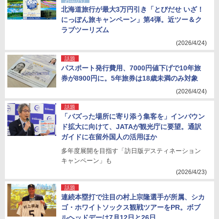
お出かけ
北海道旅行が最大3万円引き「とびだせ いざ！
にっぽん旅キャンペーン」第4弾。近ツー＆ク
ラブツーリズム
(2026/4/24)
話題
パスポート発行費用、7000円値下げで10年旅
券が8900円に。5年旅券は18歳未満のみ対象
(2026/4/24)
話題
「バズった場所に寄り添う集客を」インバウン
ド拡大に向けて、JATAが観光庁に要望。通訳
ガイドに在留外国人の活用ほか
多年度展開を目指す「訪日版デスティネーション
キャンペーン」も
(2026/4/23)
話題
連続本塁打で注目の村上宗隆選手が所属、シカ
ゴ・ホワイトソックス観戦ツアーをPR。ボブ
ルヘッドデーは7月12日と26日