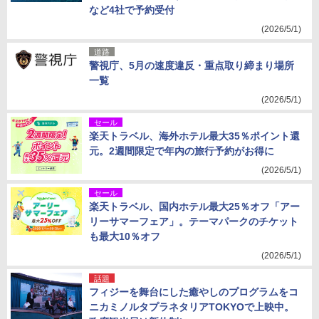
など4社で予約受付
(2026/5/1)
道路
警視庁、5月の速度違反・重点取り締まり場所
一覧
(2026/5/1)
セール
楽天トラベル、海外ホテル最大35％ポイント還
元。2週間限定で年内の旅行予約がお得に
(2026/5/1)
セール
楽天トラベル、国内ホテル最大25％オフ「アー
リーサマーフェア」。テーマパークのチケット
も最大10％オフ
(2026/5/1)
話題
フィジーを舞台にした癒やしのプログラムをコ
ニカミノルタプラネタリアTOKYOで上映中。