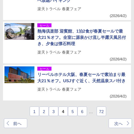
べ放題バイキング
楽天トラベル 春夏フェア
(2026/4/2)
セール
熱海倶楽部 迎賓館、1泊2食が春夏セールで最
大21％オフ。全室に源泉かけ流し半露天風呂付
き、夕食は懐石料理
楽天トラベル 春夏フェア
(2026/4/2)
セール
リーベルホテル大阪、春夏セールで素泊まり最
大21％オフ。USJすぐ近く、天然温泉スパ付き
楽天トラベル 春夏フェア
(2026/4/2)
1
2
3
4
5
6
…
72
前へ
次へ