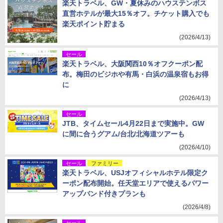
楽天トラベル、GW・夏休みのハウステンボス
直営ホテルが最大15％オフ。チケット購入でも
楽天ポイント貯まる
(2026/4/13)
セール
楽天トラベル、大阪関西10％オフクーポン配
布。梅田のビジホや有馬・白浜の温泉宿もお得
に
(2026/4/13)
セール
JTB、タイムセール4月22日まで実施中。GW
に間に合うグアム/台北/北海道ツアーも
(2026/4/10)
セール
ファミリー
楽天トラベル、USJオフィシャルホテル限定ク
ーポン配布開始。任天堂エリアで使えるパワー
アップバンド付きプランも
(2026/4/8)