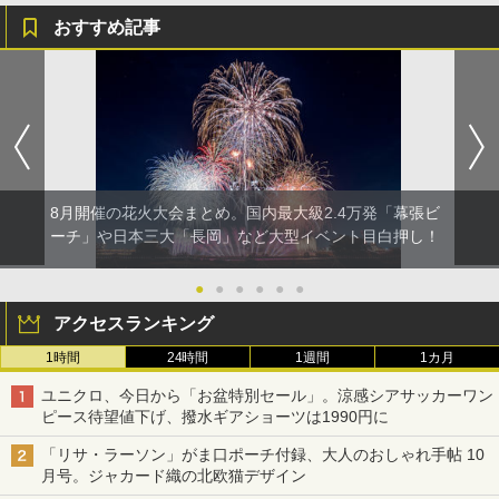
おすすめ記事
8月開催の花火大会まとめ。国内最大級2.4万発「幕張ビ
ーチ」や日本三大「長岡」など大型イベント目白押し！
●
●
●
●
●
●
アクセスランキング
1時間
24時間
1週間
1カ月
ユニクロ、今日から「お盆特別セール」。涼感シアサッカーワン
ピース待望値下げ、撥水ギアショーツは1990円に
「リサ・ラーソン」がま口ポーチ付録、大人のおしゃれ手帖 10
月号。ジャカード織の北欧猫デザイン