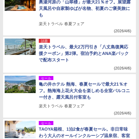
奥湯河原の「山翠楼」が最大21％オフ。展望露
天風呂や自家製ゆばが名物、初夏のご褒美旅に
も
楽天トラベル 春夏フェア
(2026/4/6)
話題
楽天トラベル、最大2万円引き「八丈島復興応
援クーポン」第2弾。宿泊予約とANA楽パック
で配布スタート
(2026/4/6)
セール
亀の井ホテル 熱海、春夏セールで最大21％オ
フ。熱海海上花火大会を楽しめる全室バルコニ
ー付き、露天風呂付客室も
楽天トラベル 春夏フェア
(2026/4/6)
セール
TAOYA箱根、1泊2食が春夏セール。非日常味
わう大人のオールインクルーシブ温泉宿、客室