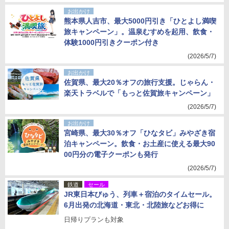
お出かけ
熊本県人吉市、最大5000円引き「ひとよし満喫
旅キャンペーン」。温泉むすめを起用、飲食・
体験1000円引きクーポン付き
(2026/5/7)
お出かけ
佐賀県、最大20％オフの旅行支援。じゃらん・
楽天トラベルで「もっと佐賀旅キャンペーン」
(2026/5/7)
お出かけ
宮崎県、最大30％オフ「ひなタビ」みやざき宿
泊キャンペーン。飲食・お土産に使える最大90
00円分の電子クーポンも発行
(2026/5/7)
鉄道
セール
JR東日本びゅう、列車＋宿泊のタイムセール。
6月出発の北海道・東北・北陸旅などお得に
日帰りプランも対象