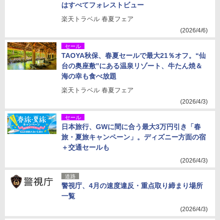
はすべてフォレストビュー
楽天トラベル 春夏フェア
(2026/4/6)
セール
TAOYA秋保、春夏セールで最大21％オフ。“仙
台の奥座敷”にある温泉リゾート、牛たん焼＆
海の幸も食べ放題
楽天トラベル 春夏フェア
(2026/4/3)
セール
日本旅行、GWに間に合う最大3万円引き「春
旅・夏旅キャンペーン」。ディズニー方面の宿
＋交通セールも
(2026/4/3)
道路
警視庁、4月の速度違反・重点取り締まり場所
一覧
(2026/4/3)