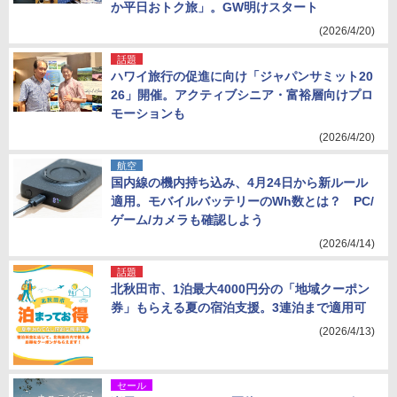
か平日おトク旅」。GW明けスタート
(2026/4/20)
話題
ハワイ旅行の促進に向け「ジャパンサミット20
26」開催。アクティブシニア・富裕層向けプロ
モーションも
(2026/4/20)
航空
国内線の機内持ち込み、4月24日から新ルール
適用。モバイルバッテリーのWh数とは？ PC/
ゲーム/カメラも確認しよう
(2026/4/14)
話題
北秋田市、1泊最大4000円分の「地域クーポン
券」もらえる夏の宿泊支援。3連泊まで適用可
(2026/4/13)
セール