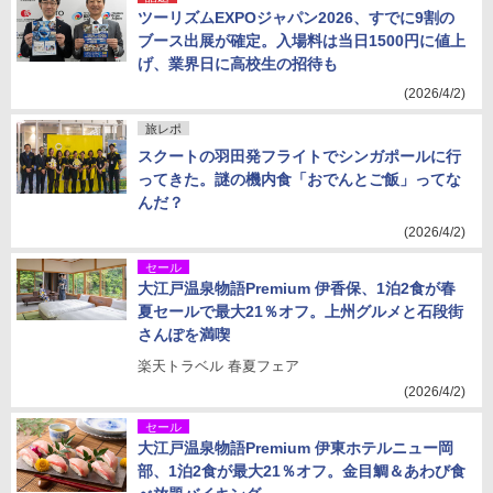
ツーリズムEXPOジャパン2026、すでに9割の
ブース出展が確定。入場料は当日1500円に値上
げ、業界日に高校生の招待も
(2026/4/2)
旅レポ
スクートの羽田発フライトでシンガポールに行
ってきた。謎の機内食「おでんとご飯」ってな
んだ？
(2026/4/2)
セール
大江戸温泉物語Premium 伊香保、1泊2食が春
夏セールで最大21％オフ。上州グルメと石段街
さんぽを満喫
楽天トラベル 春夏フェア
(2026/4/2)
セール
大江戸温泉物語Premium 伊東ホテルニュー岡
部、1泊2食が最大21％オフ。金目鯛＆あわび食