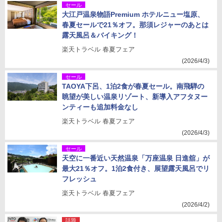
セール
大江戸温泉物語Premium ホテルニュー塩原、
春夏セールで21％オフ。那須レジャーのあとは
露天風呂＆バイキング！
楽天トラベル 春夏フェア
(2026/4/3)
セール
TAOYA下呂、1泊2食が春夏セール。南飛騨の
眺望が美しい温泉リゾート、新導入アフタヌー
ンティーも追加料金なし
楽天トラベル 春夏フェア
(2026/4/3)
セール
天空に一番近い天然温泉「万座温泉 日進舘」が
最大21％オフ。1泊2食付き、展望露天風呂でリ
フレッシュ
楽天トラベル 春夏フェア
(2026/4/2)
話題