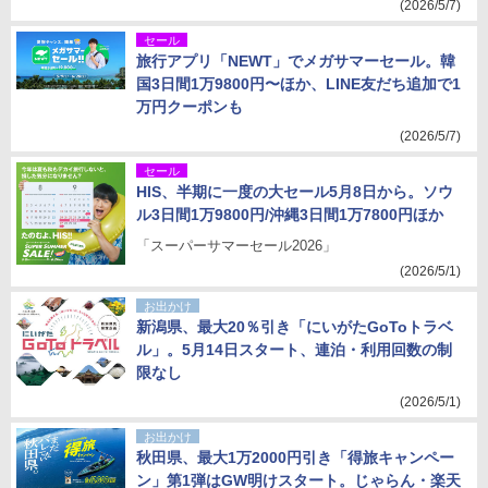
(2026/5/7)
セール
旅行アプリ「NEWT」でメガサマーセール。韓
国3日間1万9800円〜ほか、LINE友だち追加で1
万円クーポンも
(2026/5/7)
セール
HIS、半期に一度の大セール5月8日から。ソウ
ル3日間1万9800円/沖縄3日間1万7800円ほか
「スーパーサマーセール2026」
(2026/5/1)
お出かけ
新潟県、最大20％引き「にいがたGoToトラベ
ル」。5月14日スタート、連泊・利用回数の制
限なし
(2026/5/1)
お出かけ
秋田県、最大1万2000円引き「得旅キャンペー
ン」第1弾はGW明けスタート。じゃらん・楽天