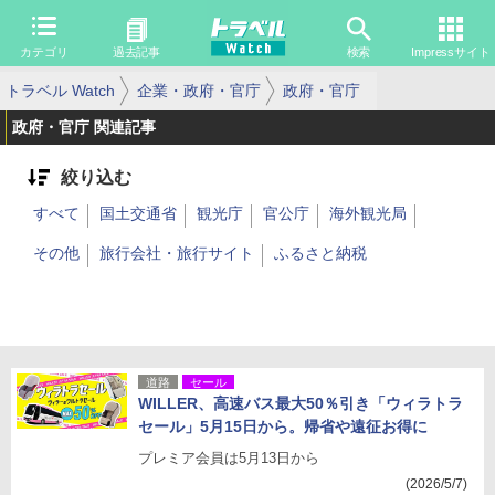
カテゴリ
過去記事
検索
Impressサイト
トラベル Watch
企業・政府・官庁
政府・官庁
政府・官庁 関連記事
絞り込む
すべて
国土交通省
観光庁
官公庁
海外観光局
その他
旅行会社・旅行サイト
ふるさと納税
道路
セール
WILLER、高速バス最大50％引き「ウィラトラ
セール」5月15日から。帰省や遠征お得に
プレミア会員は5月13日から
(2026/5/7)