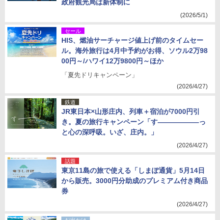
政府観光局は新体制に
(2026/5/1)
セール
HIS、燃油サーチャージ値上げ前のタイムセー
ル。海外旅行は4月中予約がお得、ソウル2万98
00円～/ハワイ12万9800円～ほか
「夏先ドリキャンペーン」
(2026/4/27)
鉄道
JR東日本×山形庄内、列車＋宿泊が7000円引
き。夏の旅行キャンペーン「す――――――っ
と心の深呼吸。いざ、庄内。」
(2026/4/27)
話題
東京11島の旅で使える「しまぽ通貨」5月14日
から販売。3000円分助成のプレミアム付き商品
券
(2026/4/27)