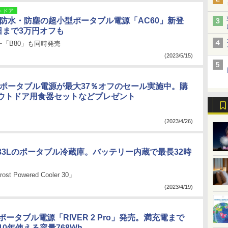
トドア
I、防水・防塵の超小型ポータブル電源「AC60」新登
日まで3万円オフも
「B80」も同時発売
(2023/5/15)
I、ポータブル電源が最大37％オフのセール実施中。購
ウトドア用食器セットなどプレゼント
(2023/4/26)
33Lのポータブル冷蔵庫。バッテリー内蔵で最長32時
rost Powered Cooler 30」
(2023/4/19)
w、ポータブル電源「RIVER 2 Pro」発売。満充電まで
10年使える容量768Wh