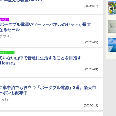
(2023/4/12)
セール
TI、ポータブル電源やソーラーパネルのセットが最大
になるセール
 桜まつり」
(2023/4/7)
アウトドア
ていない山中で普通に生活することを目指す
 House」
(2023/4/4)
に車中泊でも役立つ「ポータブル電源」3選。楽天市
ーポンも配布中
ら12年
(2023/3/11)