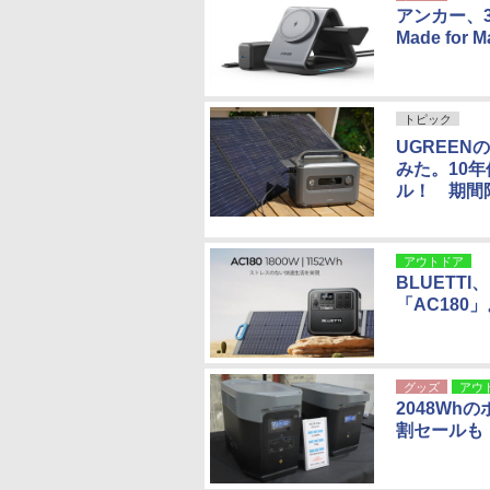
アンカー、
Made for
トピック
UGREEN
みた。10年
ル！ 期間
アウトドア
BLUETT
「AC180
グッズ
アウ
2048Whの
割セールも