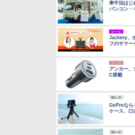
車中泊はじ
バンコン・
セール
Jacker
フのサマー
グッズ
アンカー、
C搭載
旅レポ
GoProな
ケース、口
旅レポ