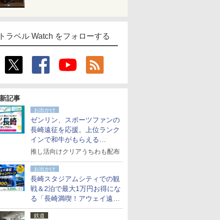
トラベル Watch をフォローする
新記事
お出かけ
ゼンリン、スポーツファンの
長崎遠征を応援。上位ランク
インで和牛がもらえる
「GO！GO！長崎スタンプラ
推し活向けクリアうちわも配布
リー」
お出かけ
長崎スタジアムシティでの観
戦＆2泊で最大1万円お得にな
る「長崎満喫！アウェイ遠征
応援キャンペーン」
鉄道