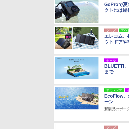
GoPro
クト比は縦
グッズ
アウ
エレコム、
ウトドアや
セール
BLUETT
まで
アウトドア
EcoFlo
ーン
新製品のポー
グッズ