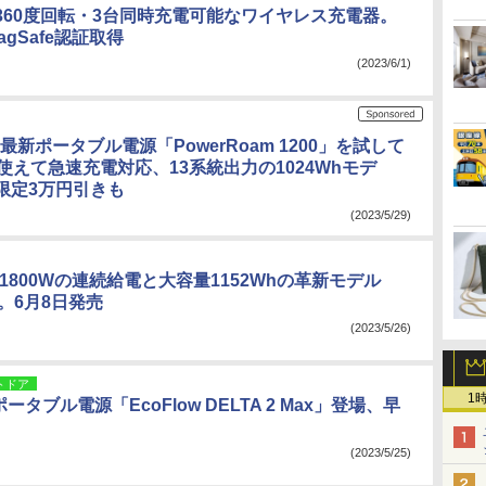
360度回転・3台同時充電可能なワイヤレス充電器。
 MagSafe認証取得
(2023/6/1)
の最新ポータブル電源「PowerRoam 1200」を試して
使えて急速充電対応、13系統出力の1024Whモデ
限定3万円引きも
(2023/5/29)
I、1800Wの連続給電と大容量1152Whの革新モデル
」。6月8日発売
(2023/5/26)
トドア
1
ポータブル電源「EcoFlow DELTA 2 Max」登場、早
(2023/5/25)