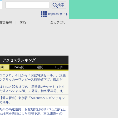
Impress サイト
全カテゴリ
商業施設
宿泊
アクセスランキング
時間
24時間
1週間
1カ月
ユニクロ、今日から「お盆特別セール」。涼感
シアサッカーワンピース待望値下げ、撥水ギア
ショーツは1990円に
はやぶさ50％オフの「新幹線eチケット（トク
だ値スペシャル28）」発売。秋冬乗車分、えき
ねっと限定
【週末駅弁】東京駅「Suicaのペンギン チキン
のり弁」
九州の高速道路、お盆期間は松橋ICなど通行止
め端末を先頭にした渋滞予測。東九州道への迂
回は料金調整を実施