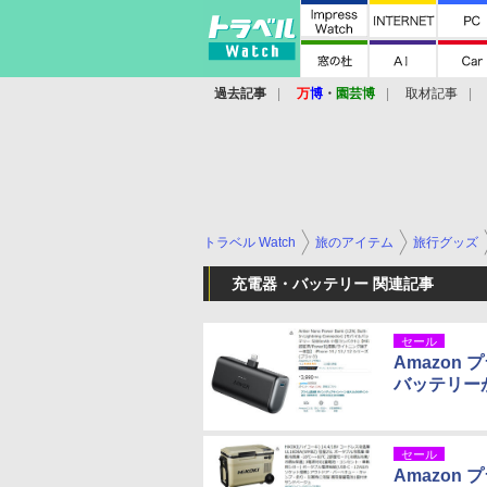
過去記事
万
博
・
園芸博
取材記事
トラベル Watch
旅のアイテム
旅行グッズ
充電器・バッテリー 関連記事
セール
Amazon
バッテリー
セール
Amazon