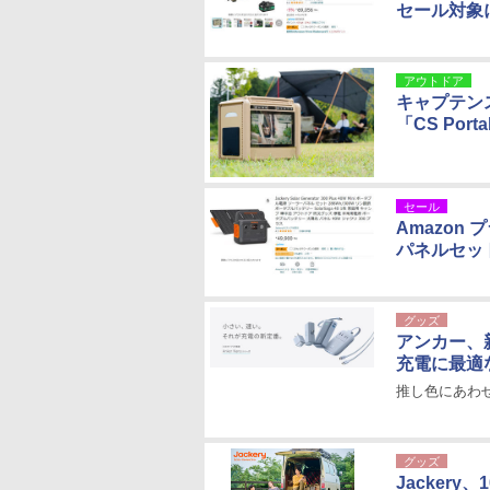
セール対象
アウトドア
キャプテン
「CS Portab
セール
Amazon
パネルセッ
グッズ
アンカー、新
充電に最適
推し色にあわ
グッズ
Jacker