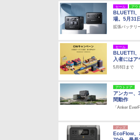
セール
アウ
BLUETT
場。5月31
拡張バッテリー
セール
BLUETT
入者にはア
5月8日まで
アウトドア
アンカー、
間動作
「Anker EverF
グッズ
EcoFlo
70分、最長