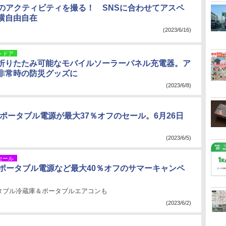
で夏のアクティビティを撮る！ SNSに合わせてアスペ
横自由自在
(2023/6/16)
トドア
折りたたみ可能なモバイルソーラーパネル充電器。ア
非常時の防災グッズに
(2023/6/8)
I、ポータブル電源が最大37％オフのセール。6月26日
(2023/6/5)
セール
w、ポータブル電源など最大40％オフのサマーキャンペ
タブル冷蔵庫＆ポータブルエアコンも
(2023/6/2)