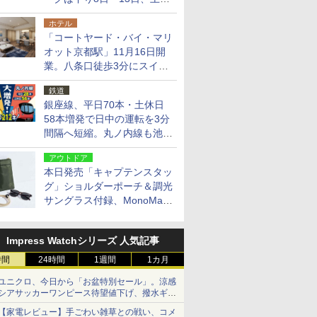
14日・15日
ホテル
「コートヤード・バイ・マリ
オット京都駅」11月16日開
業。八条口徒歩3分にスイー
ト含む全270室、ダイニング
鉄道
も併設
銀座線、平日70本・土休日
58本増発で日中の運転を3分
間隔へ短縮。丸ノ内線も池袋
～中野坂上を4分間隔に
アウトドア
本日発売「キャプテンスタッ
グ」ショルダーポーチ＆調光
サングラス付録、MonoMax
9月号増刊
Impress Watchシリーズ 人気記事
時間
24時間
1週間
1カ月
ユニクロ、今日から「お盆特別セール」。涼感
シアサッカーワンピース待望値下げ、撥水ギア
ショーツは1990円に
【家電レビュー】手ごわい雑草との戦い、コメ