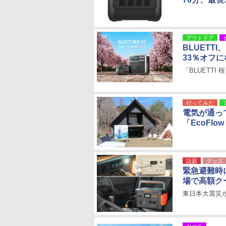
アウトドア
BLUET
33％オフ
「BLUETTI
行ってみた
電気が通っ
「EcoFlow
話題
グッズ
緊急避難時
場で高額ク
東日本大震災か