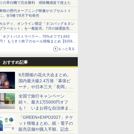
リの草刈機で完全勝利 掃除機感覚で使えた
東映の歴代オープニング映像がカプセルトイ
に。全5種で8月下旬発売
カルディ、オンライン限定「ネコバッグ＆タン
ブラーセット」を一般販売。7月の抽選販売の
当選無効分
「オクトパストラベラー」70%オフで1,643
円！ もうすぐ終了のセール情報まとめ【8月8日
更新】
もっと見る
ニンテンドーeショップでは「大神 絶景版」が
67%オフで990円
おすすめ記事
8月開催の花火大会まとめ。
国内最大級2.4万発「幕張ビ
ーチ」や日本三大「長岡」な
ど大型イベント目白押し！
全国で旅行キャンペーン
続々、最大1万5000円オフ
も！ いまお得な自治体まと
め
「GREEN×EXPO2027」チケ
ット情報まとめ。紙・電子の
販売店舗や購入手順、記念チ