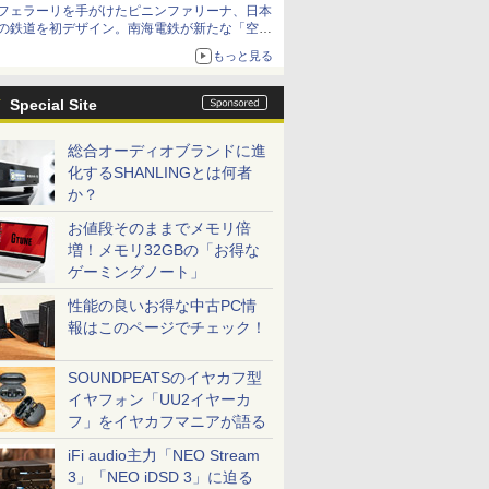
フェラーリを手がけたピニンファリーナ、日本
の鉄道を初デザイン。南海電鉄が新たな「空港
特急」をなにわ筋線へ導入
もっと見る
Special Site
総合オーディオブランドに進
化するSHANLINGとは何者
か？
お値段そのままでメモリ倍
増！メモリ32GBの「お得な
ゲーミングノート」
性能の良いお得な中古PC情
報はこのページでチェック！
SOUNDPEATSのイヤカフ型
イヤフォン「UU2イヤーカ
フ」をイヤカフマニアが語る
iFi audio主力「NEO Stream
3」「NEO iDSD 3」に迫る