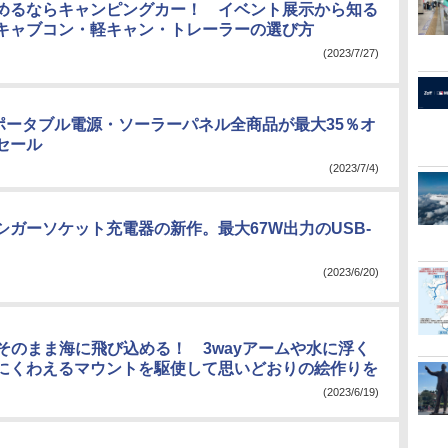
めるならキャンピングカー！ イベント展示から知る
キャブコン・軽キャン・トレーラーの選び方
(2023/7/27)
y、ポータブル電源・ソーラーパネル全商品が最大35％オ
セール
(2023/7/4)
シガーソケット充電器の新作。最大67W出力のUSB-
(2023/6/20)
らそのまま海に飛び込める！ 3wayアームや水に浮く
にくわえるマウントを駆使して思いどおりの絵作りを
(2023/6/19)