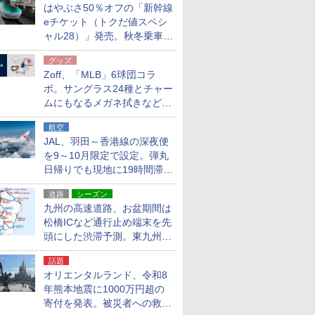
はやぶさ50％オフの「新幹線
eチケット（トクだ値スペシ
ャル28）」発売。秋冬乗車
分、えきねっと限定
グッズ
Zoff、「MLB」6球団コラ
ボ。サングラス24種とチャー
ムにもなるメガネ拭きなど雑
貨24種
航空
JAL、羽田～香港線の深夜便
を9～10月限定で設定。弾丸
日帰りでも現地に19時間滞在
できる
道路
シーズン
九州の高速道路、お盆期間は
松橋ICなど通行止め端末を先
頭にした渋滞予測。東九州道
への迂回は料金調整を実施
話題
オリエンタルランド、令和8
年熊本地震に1000万円超の
寄付を発表。被災者への救援