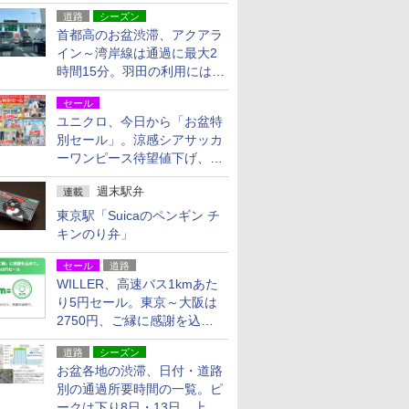
活動・復旧支援
道路
シーズン
首都高のお盆渋滞、アクアラ
イン～湾岸線は通過に最大2
時間15分。羽田の利用には
「空港西出口」の利用検討を
セール
ユニクロ、今日から「お盆特
別セール」。涼感シアサッカ
ーワンピース待望値下げ、撥
水ギアショーツは1990円に
週末駅弁
連載
東京駅「Suicaのペンギン チ
キンのり弁」
セール
道路
WILLER、高速バス1kmあた
り5円セール。東京～大阪は
2750円、ご縁に感謝を込め
た20周年記念キャンペーン
道路
シーズン
お盆各地の渋滞、日付・道路
別の通過所要時間の一覧。ピ
ークは下り8日・13日、上り