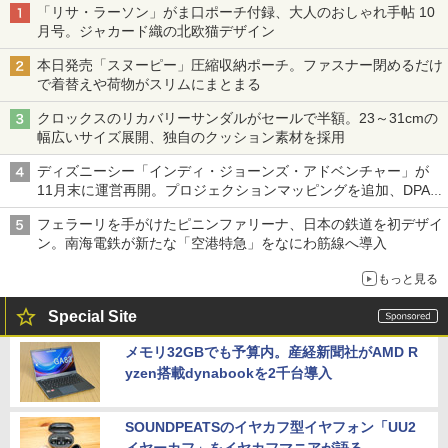
「リサ・ラーソン」がま口ポーチ付録、大人のおしゃれ手帖 10
月号。ジャカード織の北欧猫デザイン
本日発売「スヌーピー」圧縮収納ポーチ。ファスナー閉めるだけ
で着替えや荷物がスリムにまとまる
クロックスのリカバリーサンダルがセールで半額。23～31cmの
幅広いサイズ展開、独自のクッション素材を採用
ディズニーシー「インディ・ジョーンズ・アドベンチャー」が
11月末に運営再開。プロジェクションマッピングを追加、DPA
は1500円
フェラーリを手がけたピニンファリーナ、日本の鉄道を初デザイ
ン。南海電鉄が新たな「空港特急」をなにわ筋線へ導入
もっと見る
Special Site
メモリ32GBでも予算内。産経新聞社がAMD R
yzen搭載dynabookを2千台導入
SOUNDPEATSのイヤカフ型イヤフォン「UU2
イヤーカフ」をイヤカフマニアが語る