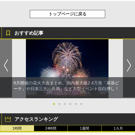
トップページに戻る
おすすめ記事
8月開催の花火大会まとめ。国内最大級2.4万発「幕張ビ
ーチ」や日本三大「長岡」など大型イベント目白押し！
●
●
●
●
●
●
アクセスランキング
1時間
24時間
1週間
1カ月