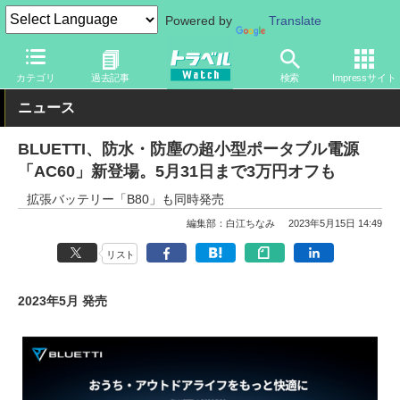
Powered by
Translate
トラベル Watch
旅のアイテム
旅行グッズ
充電器・バッテリー
カテゴリ
過去記事
検索
Impressサイト
ニュース
BLUETTI、防水・防塵の超小型ポータブル電源
「AC60」新登場。5月31日まで3万円オフも
拡張バッテリー「B80」も同時発売
編集部：白江ちなみ
2023年5月15日 14:49
リスト
2023年5月 発売