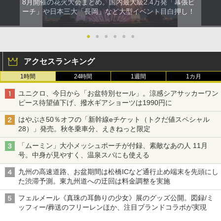
8月開催の花火大会まとめ。国内最大級2.4万発「幕張ビ
ーチ」や日本三大「長岡」など大型イベント目白押し！
●
●
●
●
●
●
アクセスランキング
1時間
24時間
1週間
1カ月
ユニクロ、今日から「お盆特別セール」。涼感シアサッカーワン
ピース待望値下げ、撥水ギアショーツは1990円に
はやぶさ50％オフの「新幹線eチケット（トクだ値スペシャル
28）」発売。秋冬乗車分、えきねっと限定
「ムーミン」大小メッシュポーチが付録、素敵なあの人 11月
号。中身が見やすく、温泉スパにも使える
九州の高速道路、お盆期間は松橋ICなど通行止め端末を先頭にし
た渋滞予測。東九州道への迂回は料金調整を実施
フェルメール《真珠の耳飾りの少女》展のグッズ公開。図録/ミ
ッフィー/葬送のフリーレンほか、注目ブランドコラボが実現