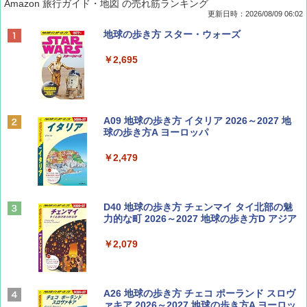
Amazon 旅行ガイド・地図 の売れ筋ランキング
更新日時：2026/08/09 06:02
BE-PAL(ビ-パル) 2026年 9 月号【特別付録:
地球の歩き方 スター・ウォーズ
SOTO ミニマル"旅"財布 ランダム2種】
￥2,695
￥1,500
ディズニーファン ２０２６年 ９月号 [雑
A09 地球の歩き方 イタリア 2026～2027 地
誌] (ＤＩＳＮＥＹ ＦＡＮ)
球の歩き方A ヨーロッパ
￥713
￥2,479
山と溪谷 2026年8月号「南アルプス大全」
D40 地球の歩き方 チェンマイ タイ北部の魅
力的な町 2026～2027 地球の歩き方D アジア
￥1,540
￥2,079
Coyote No.89 特集 星野道夫 夢見る旅
A26 地球の歩き方 チェコ ポーランド スロヴ
ァキア 2026～2027 地球の歩き方A ヨーロッ