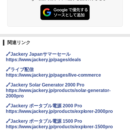
熊撃退スプレー 熊よけスプレー 熊スプレー
PYKES PEAK (パイクスピーク) 着替えテン
【日本企業販売】超強力クマ対策スプレー 30
ト プライバシー テント 【中が透けない】 1
0ml（連続噴射30秒）110ml（連続噴射15
人用 折りたたみ 防災グッズ 災害用トイレ ビ
秒）射程5～10m 安全ロック搭載 携帯収納袋
ーチ ピクニック ポップアップテント 携帯 簡
付き ヒグマ・イノシシ対策 自治体・教育機
易 トイレテント (グレー)
関の購入実績 登山・キャンプ・アウトドア・
防災用品 長期保存可能 緊急時用 日本国内発
送
￥4,980
関連リンク
￥3,680
🔗Jackery Japanサマーセール
ENDLESS BASE 《めざましテレビで紹介》
テント ワンタッチ RENEW 幅200 2-3人用 43
https://www.jackery.jp/pages/deals
500002(88859)
GRANDOOR ステンレス保冷剤 2個セット 2
026リニューアル 急速冷凍 空間倍増 衛生的
🔗ライブ配信
コンパクト 保冷力長持ち
https://www.jackery.jp/pages/live-commerce
￥5,999
🔗Jackery Solar Generator 2000 Pro
￥2,980
https://www.jackery.jp/products/solar-generator-
[キャンパーズコレクション 山善] 傘みたいに
2000pro
広げるだけ パッとサッとテント ブラックコ
ーティング フルクローズ メッシュ 3-4人用
ポインターライト 強力 小型 緑色/赤色/青紫色
🔗Jackery ポータブル電源 2000 Pro
簡単設置 ポップアップテント エクルベージ
USB充電式 高精度 超長距離照射 長時間使用
https://www.jackery.jp/products/explorer-2000pro
ュ(BC仕様) PATC-150B(EB)
可能 安全ロック付き 高安全性 金属製耐久 コ
ンパクト多機能設計 持ち運び便利 アウトド
🔗Jackery ポータブル電源 1500 Pro
ア/オフィス/教育現場/展示会用 緑
￥9,990
https://www.jackery.jp/products/explorer-1500pro