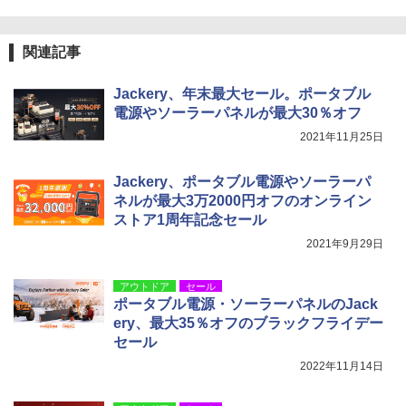
￥1,180
[キャンパーズコレクション 山善] 傘みたいに
広げるだけ パッとサッとテント キューブワ
関連記事
イド ブラックコーティング フルクローズ メ
電動エアーポンプ SUP用 20PSI 電動ポンプ
ッシュ 4人用 簡単設置 ポップアップテント P
ゴムボート 空気入れ 空気抜き 自動停止 過熱
ATCW-150B エクルベージュ
保護 日光可読lcd 7種類ノズル付き
Jackery、年末最大セール。ポータブル
電源やソーラーパネルが最大30％オフ
￥-
￥7,884
2021年11月25日
Jackery、ポータブル電源やソーラーパ
ネルが最大3万2000円オフのオンライン
ストア1周年記念セール
2021年9月29日
アウトドア
セール
ポータブル電源・ソーラーパネルのJack
ery、最大35％オフのブラックフライデー
セール
2022年11月14日