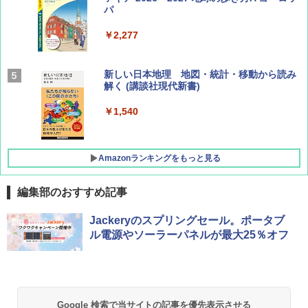
パ
￥1,540
￥2,277
AIRLINE（エアライン）2026年9月号【特
新しい日本地理 地図・統計・移動から読み
集】ボーイング110周年を祝して！
解く (講談社現代新書)
￥1,760
￥1,540
Amazonランキングをもっと見る
編集部のおすすめ記事
[キャンパーズコレクション 山善] ポップアッ
DEWEL パラソル 大型 ビーチ アウトドアパ
Jackeryのスプリングセール。ポータブ
プテント 傘みたいに広げて畳める パッとサ
ラソル ガーデン サイトシート付 折りたたみ
ル電源やソーラーパネルが最大25％オフ
ッとサンシェード キューブ フルクローズ メ
防水 UVカット 4段階高さ調整 軽量 収納袋付
ッシュ 簡単設置 ワンタッチテント キャンプ
き
&ハイキング カーキ PATC-150(KH)
￥6,459
￥6,830
Google 検索で当サイトの記事を優先表示させる