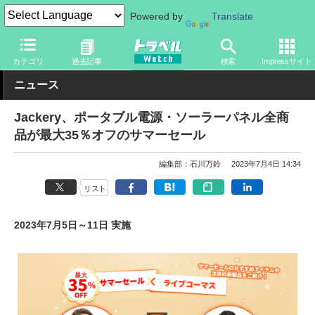
Powered by
Translate
トラベル Watch
旅のアイテム
旅行グッズ
充電器・バッテリー
カテゴリ
過去記事
検索
Impressサイト
ニュース
Jackery、ポータブル電源・ソーラーパネル全商
品が最大35％オフのサマーセール
編集部：石川万鈴
2023年7月4日 14:34
リスト
2023年7月5日～11日 実施