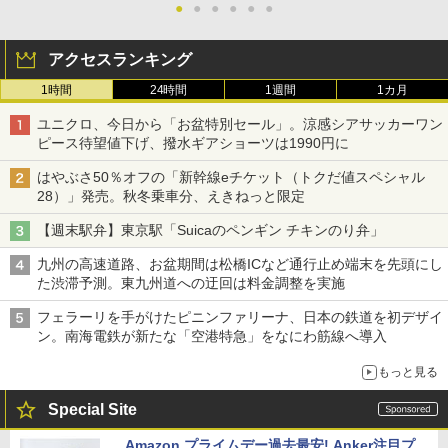
●
●
●
●
●
●
アクセスランキング
1時間
24時間
1週間
1カ月
ユニクロ、今日から「お盆特別セール」。涼感シアサッカーワン
ピース待望値下げ、撥水ギアショーツは1990円に
はやぶさ50％オフの「新幹線eチケット（トクだ値スペシャル
28）」発売。秋冬乗車分、えきねっと限定
【週末駅弁】東京駅「Suicaのペンギン チキンのり弁」
九州の高速道路、お盆期間は松橋ICなど通行止め端末を先頭にし
た渋滞予測。東九州道への迂回は料金調整を実施
フェラーリを手がけたピニンファリーナ、日本の鉄道を初デザイ
ン。南海電鉄が新たな「空港特急」をなにわ筋線へ導入
もっと見る
Special Site
Amazon プライムデー過去最安! Anker注目プ