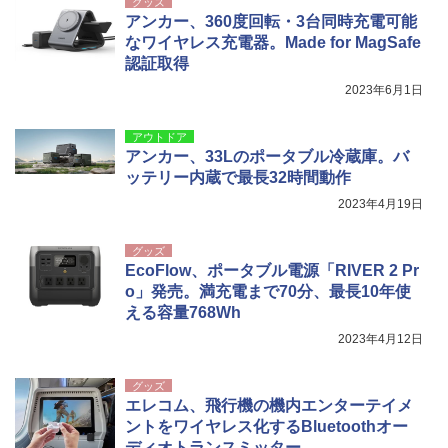
グッズ
アンカー、360度回転・3台同時充電可能
なワイヤレス充電器。Made for MagSafe
認証取得
2023年6月1日
アウトドア
アンカー、33Lのポータブル冷蔵庫。バ
ッテリー内蔵で最長32時間動作
2023年4月19日
グッズ
EcoFlow、ポータブル電源「RIVER 2 Pr
o」発売。満充電まで70分、最長10年使
える容量768Wh
2023年4月12日
グッズ
エレコム、飛行機の機内エンターテイメ
ントをワイヤレス化するBluetoothオー
ディオトランスミッター