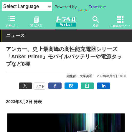
Powered by
Translate
トラベル Watch
旅のアイテム
旅行グッズ
充電器・バッテリー
カテゴリ
過去記事
検索
Impressサイト
ニュース
アンカー、史上最高峰の高性能充電器シリーズ
「Anker Prime」モバイルバッテリーや電源タッ
プなど8種
編集部：大塚美羽
2023年8月2日 18:00
リスト
2023年8月2日 発表