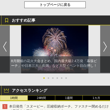
トップページに戻る
おすすめ記事
8月開催の花火大会まとめ。国内最大級2.4万発「幕張ビ
ーチ」や日本三大「長岡」など大型イベント目白押し！
●
●
●
●
●
●
アクセスランキング
1時間
24時間
1週間
1カ月
本日発売「スヌーピー」圧縮収納ポーチ。ファスナー閉めるだけ