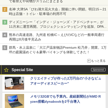
で着替えや荷物がスリムにまとまる
名神 大津SA「びわ湖大花火大会」開催に伴い閉鎖。明日15～21
時は店舗・トイレ・駐車場の利用不可
ディズニーシー「インディ・ジョーンズ・アドベンチャー」が
11月末に運営再開。プロジェクションマッピングを追加、DPA
は1500円
熊本の高速道路、九州道 松橋IC～えびのICなどの一般車両通行
再開は8月後半見込み
群馬・水上温泉に「大江戸温泉物語Premium 松乃井」開業。1万
坪の庭園湯めぐり＆豪華バイキングを体験してきた！
もっと見る
Special Site
クリエイティブが作った2万円台の“小さなピュ
アオーディオスピーカー”
メモリ32GBでも予算内。産経新聞社がAMD R
yzen搭載dynabookを2千台導入