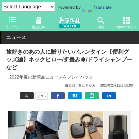
Powered by
Translate
トラベル Watch
旅のアイテム
旅行グッズ
バッグ
カテゴリ
過去記事
検索
Impressサイト
ニュース
旅好きのあの人に贈りたいバレンタイン【便利グ
ッズ編】ネックピロー/折畳み傘/ドライシャンプー
など
2022年度の新商品ニュースをプレイバック
編集部：白江ちなみ
2023年2月11日 08:00
リスト