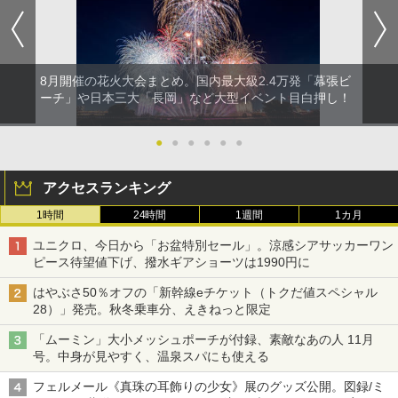
8月開催の花火大会まとめ。国内最大級2.4万発「幕張ビ
ーチ」や日本三大「長岡」など大型イベント目白押し！
●
●
●
●
●
●
アクセスランキング
1時間
24時間
1週間
1カ月
ユニクロ、今日から「お盆特別セール」。涼感シアサッカーワン
ピース待望値下げ、撥水ギアショーツは1990円に
はやぶさ50％オフの「新幹線eチケット（トクだ値スペシャル
28）」発売。秋冬乗車分、えきねっと限定
「ムーミン」大小メッシュポーチが付録、素敵なあの人 11月
号。中身が見やすく、温泉スパにも使える
フェルメール《真珠の耳飾りの少女》展のグッズ公開。図録/ミ