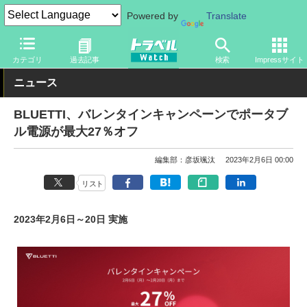
Powered by
Translate
トラベル Watch
旅のアイテム
旅行グッズ
電気製品
カテゴリ
過去記事
検索
Impressサイト
ニュース
BLUETTI、バレンタインキャンペーンでポータブ
ル電源が最大27％オフ
編集部：彦坂颯汰
2023年2月6日 00:00
リスト
2023年2月6日～20日 実施