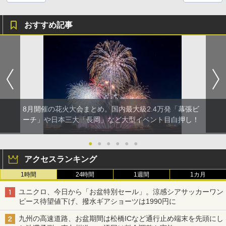
おすすめ記事
8月開催の花火大会まとめ。国内最大級2.4万発「幕張ビ
ーチ」や日本三大「長岡」など大型イベント目白押し！
●
●
●
●
●
●
アクセスランキング
1時間
24時間
1週間
1カ月
ユニクロ、今日から「お盆特別セール」。涼感シアサッカーワン
ピース待望値下げ、撥水ギアショーツは1990円に
九州の高速道路、お盆期間は松橋ICなど通行止め端末を先頭にし