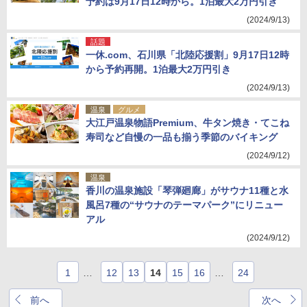
予約は9月17日12時から。1泊最大2万円引き
(2024/9/13)
話題
一休.com、石川県「北陸応援割」9月17日12時
から予約再開。1泊最大2万円引き
(2024/9/13)
温泉
グルメ
大江戸温泉物語Premium、牛タン焼き・てこね
寿司など自慢の一品も揃う季節のバイキング
(2024/9/12)
温泉
香川の温泉施設「琴弾廻廊」がサウナ11種と水
風呂7種の“サウナのテーマパーク”にリニュー
アル
(2024/9/12)
1
…
12
13
14
15
16
…
24
前へ
次へ