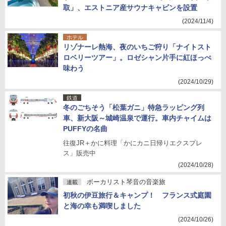
取」、エストニア産サウナキャビンを設置
(2024/11/4)
ホテル
リゾナーレ熱海、夜のいちご狩り「ナイトスト
ロベリーツアー」。ロゼシャン片手に紅ほっぺ
味わう
(2024/10/29)
鉄道
冬のごちそう「松葉ガニ」特急ラッピング列
車、新大阪～城崎温泉で運行。車内チャイムは
PUFFYの名曲
往復JR＋かに料理「かにカニ日帰りエクスプレ
ス」販売中
(2024/10/28)
ボーカリスト琴音の音楽旅
連載
初秋の伊豆旅行＆キャンプ！ フランス式庭園
と海の幸も満喫しました
(2024/10/26)