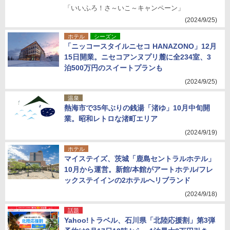
「いいふろ！さ～いこ～キャンペーン」
(2024/9/25)
ホテル
シーズン
「ニッコースタイルニセコ HANAZONO」12月
15日開業。ニセコアンヌプリ麓に全234室、3
泊500万円のスイートプランも
(2024/9/25)
温泉
熱海市で35年ぶりの銭湯「渚ゆ」10月中旬開
業。昭和レトロな渚町エリア
(2024/9/19)
ホテル
マイステイズ、茨城「鹿島セントラルホテル」
10月から運営。新館/本館がアートホテル/フレ
ックステイインの2ホテルへリブランド
(2024/9/18)
話題
Yahoo!トラベル、石川県「北陸応援割」第3弾