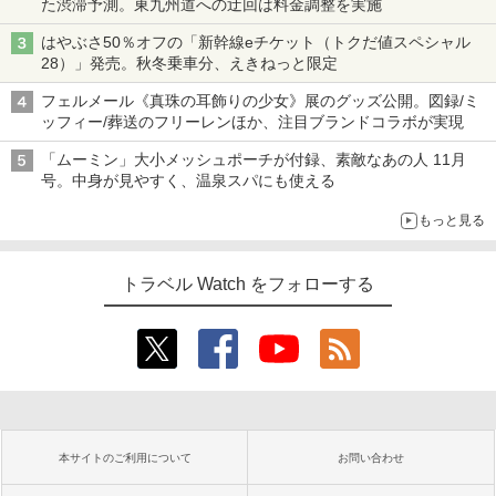
た渋滞予測。東九州道への迂回は料金調整を実施
はやぶさ50％オフの「新幹線eチケット（トクだ値スペシャル
28）」発売。秋冬乗車分、えきねっと限定
フェルメール《真珠の耳飾りの少女》展のグッズ公開。図録/ミ
ッフィー/葬送のフリーレンほか、注目ブランドコラボが実現
「ムーミン」大小メッシュポーチが付録、素敵なあの人 11月
号。中身が見やすく、温泉スパにも使える
もっと見る
トラベル Watch をフォローする
本サイトのご利用について
お問い合わせ