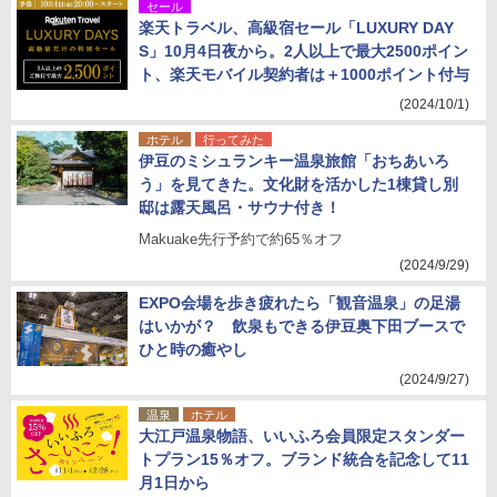
セール
楽天トラベル、高級宿セール「LUXURY DAY
S」10月4日夜から。2人以上で最大2500ポイン
ト、楽天モバイル契約者は＋1000ポイント付与
(2024/10/1)
ホテル
行ってみた
伊豆のミシュランキー温泉旅館「おちあいろ
う」を見てきた。文化財を活かした1棟貸し別
邸は露天風呂・サウナ付き！
Makuake先行予約で約65％オフ
(2024/9/29)
EXPO会場を歩き疲れたら「観音温泉」の足湯
はいかが？ 飲泉もできる伊豆奥下田ブースで
ひと時の癒やし
(2024/9/27)
温泉
ホテル
大江戸温泉物語、いいふろ会員限定スタンダー
トプラン15％オフ。ブランド統合を記念して11
月1日から