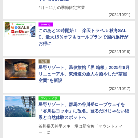
4月～11月の季節限定営業
(2024/10/21)
セール
このあと10時開始！ 楽天トラベル 秋冬SAL
E、最大15％オフ＆セールプランで国内旅行が
お得に
(2024/10/18)
温泉
星野リゾート、温泉旅館「界 箱根」2025年8月
リニューアル。東海道の旅人を癒やした“茶屋
空間”を新設
(2024/10/17)
アウトドア
星野リゾート、群馬の谷川岳ロープウェイを
「谷川岳ヨッホ」に改名。登るだけじゃない絶
景と自然体験スポットへ
谷川岳天神平スキー場は新名称「マウントティ
ー」に