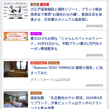
温泉
話題
大江戸温泉物語と湯快リゾート、ブランド統合
発表会で東西“お湯合わせの儀”。新規出店を加
速させ、日本最大カジュアル温泉宿に
(2024/10/25)
セール
最大22.5％お得な「じゃらんスペシャルウィー
ク」10月31日から。半額プラン/最大1万円分ク
ーポン事前配布も
(2024/10/25)
行ってみた
ホテル
「Rakuten STAY TERRACE 箱根小涌谷」に泊
まってみた
グランドオープンは11月1日
(2024/10/21)
ホテル
温故知新、「礼文観光ホテル 咲涼」2025年4月
リブランド。夕食ビュッフェはサッポロクラシ
ックも飲み放題