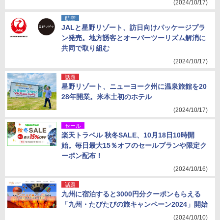
(2024/10/17)
航空
JALと星野リゾート、訪日向けパッケージプラ
ン発売。地方誘客とオーバーツーリズム解消に
共同で取り組む
(2024/10/17)
話題
星野リゾート、ニューヨーク州に温泉旅館を20
28年開業。米本土初のホテル
(2024/10/17)
セール
楽天トラベル 秋冬SALE、10月18日10時開
始。毎日最大15％オフのセールプランや限定ク
ーポン配布！
(2024/10/16)
話題
九州に宿泊すると3000円分クーポンもらえる
「九州・たびたびの旅キャンペーン2024」開始
(2024/10/10)