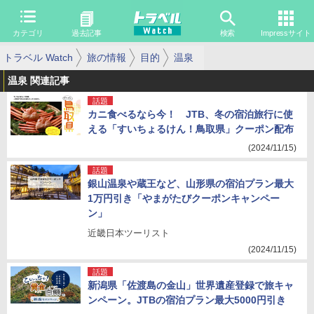
カテゴリ
過去記事
検索
Impressサイト
トラベル Watch
旅の情報
目的
温泉
温泉 関連記事
話題
カニ食べるなら今！ JTB、冬の宿泊旅行に使
える「すいちょるけん！鳥取県」クーポン配布
(2024/11/15)
話題
銀山温泉や蔵王など、山形県の宿泊プラン最大
1万円引き「やまがたびクーポンキャンペー
ン」
近畿日本ツーリスト
(2024/11/15)
話題
新潟県「佐渡島の金山」世界遺産登録で旅キャ
ンペーン。JTBの宿泊プラン最大5000円引き