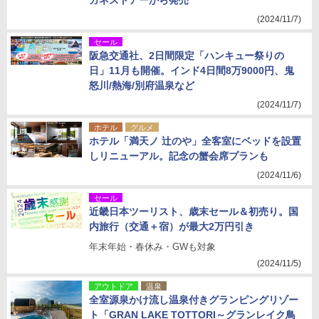
ガネストアーから発売
(2024/11/7)
セール
阪急交通社、2日間限定「ハンキュー祭りの
日」11月も開催。インド4日間8万9000円、鬼
怒川/熱海/別府温泉など
(2024/11/7)
ホテル
グルメ
ホテル「満天ノ 辻のや」全客室にベッドを設置
しリニューアル。記念の蟹会席プランも
(2024/11/6)
セール
近畿日本ツーリスト、歳末セール＆初売り。国
内旅行（交通＋宿）が最大2万円引き
年末年始・春休み・GWも対象
(2024/11/5)
アウトドア
温泉
全室源泉かけ流し温泉付きグランピングリゾー
ト「GRAN LAKE TOTTORI～グランレイク鳥