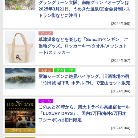
グラングリーン大阪、南館グランドオープンは
2025年3月21日。うめきた温泉/完全会員制レス
トラン街などに注目！
(2024/10/8)
グッズ
草津温泉などを楽しむ「Suicaのペンギン」ご
当地グッズ。ロッカーキー/タオル/メッシュト
ート/ステッカー
(2024/10/7)
ホテル
アウトドア
雲海シーズンに絶景ハイキング。旧酒造場の宿
「竹田城 城下町 ホテル EN」で登山セット販売
(2024/10/4)
セール
このあと20時から。楽天トラベル高級宿セール
「LUXURY DAYS」、国内1万円/海外5万円オ
フクーポンは初日限定
(2024/10/4)