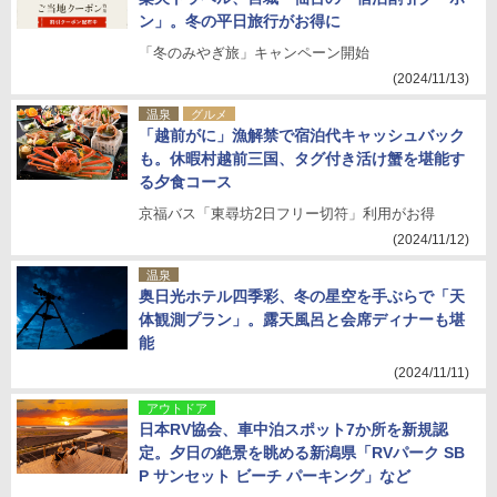
ン」。冬の平日旅行がお得に
「冬のみやぎ旅」キャンペーン開始
(2024/11/13)
温泉
グルメ
「越前がに」漁解禁で宿泊代キャッシュバック
も。休暇村越前三国、タグ付き活け蟹を堪能す
る夕食コース
京福バス「東尋坊2日フリー切符」利用がお得
(2024/11/12)
温泉
奥日光ホテル四季彩、冬の星空を手ぶらで「天
体観測プラン」。露天風呂と会席ディナーも堪
能
(2024/11/11)
アウトドア
日本RV協会、車中泊スポット7か所を新規認
定。夕日の絶景を眺める新潟県「RVパーク SB
P サンセット ビーチ パーキング」など