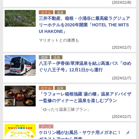
(2024/11/8)
ホテル
温泉
三井不動産、箱根・小涌谷に最高級ラグジュア
リーホテルを2026年開業「HOTEL THE MITS
UI HAKONE」
マリオットとの連携も
(2024/11/7)
道路
温泉
八王子～伊香保/草津温泉を結ぶ高速バス「ゆめ
ぐり八王子号」12月1日から運行
(2024/11/7)
ホテル
温泉
「ラフォーレ箱根強羅 湯の棲」温泉アドバイザ
ー監修のディナーと温泉を楽しむプラン
「ゆったり温泉三昧プラン」
(2024/11/7)
グッズ
ケロリン桶がお風呂・サウナ用メガネに！ メ