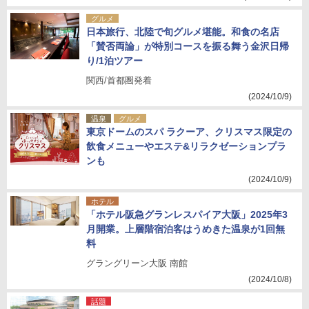
グルメ
日本旅行、北陸で旬グルメ堪能。和食の名店
「賛否両論」が特別コースを振る舞う金沢日帰
り/1泊ツアー
関西/首都圏発着
(2024/10/9)
温泉
グルメ
東京ドームのスパ ラクーア、クリスマス限定の
飲食メニューやエステ&リラクゼーションプラ
ンも
(2024/10/9)
ホテル
「ホテル阪急グランレスパイア大阪」2025年3
月開業。上層階宿泊客はうめきた温泉が1回無
料
グラングリーン大阪 南館
(2024/10/8)
話題