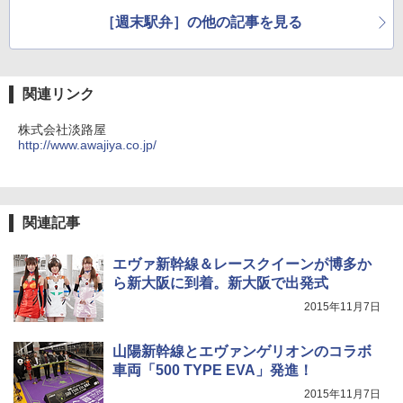
￥3,680
［週末駅弁］の他の記事を見る
ポインターライト 強力 小型 緑色/赤色/青紫色
USB充電式 高精度 超長距離照射 長時間使用
関連リンク
可能 安全ロック付き 高安全性 金属製耐久 コ
ンパクト多機能設計 持ち運び便利 アウトド
株式会社淡路屋
ア/オフィス/教育現場/展示会用 緑
http://www.awajiya.co.jp/
￥1,180
関連記事
エヴァ新幹線＆レースクイーンが博多か
ら新大阪に到着。新大阪で出発式
2015年11月7日
山陽新幹線とエヴァンゲリオンのコラボ
車両「500 TYPE EVA」発進！
2015年11月7日