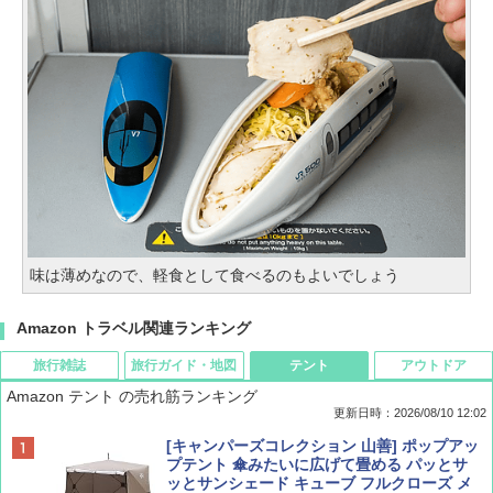
味は薄めなので、軽食として食べるのもよいでしょう
Amazon トラベル関連ランキング
旅行雑誌
旅行ガイド・地図
テント
アウトドア
Amazon テント の売れ筋ランキング
更新日時：2026/08/10 12:02
BE-PAL(ビ-パル) 2026年 10 月号【特別付録:
地球の歩き方 スター・ウォーズ
[キャンパーズコレクション 山善] ポップアッ
ノルディスク 4ホール鋳鉄スキレット】
プテント 傘みたいに広げて畳める パッとサ
ッとサンシェード キューブ フルクローズ メ
￥2,695