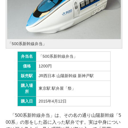
「500系新幹線弁当」
弁当名
「500系新幹線弁当」
価格
1200円
販売駅
JR西日本 山陽新幹線 新神戸駅
購入場
東京駅 駅弁屋「祭」
所
購入日
2015年4月12日
「500系新幹線弁当」は、その名の通り山陽新幹線「5
00系」の形をした器に入った駅弁です。実は中身につい