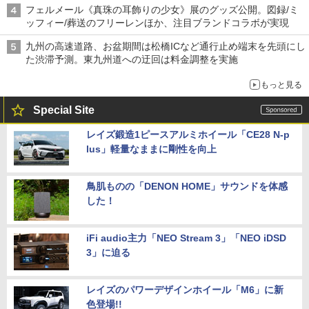
フェルメール《真珠の耳飾りの少女》展のグッズ公開。図録/ミ
ッフィー/葬送のフリーレンほか、注目ブランドコラボが実現
九州の高速道路、お盆期間は松橋ICなど通行止め端末を先頭にし
た渋滞予測。東九州道への迂回は料金調整を実施
もっと見る
Special Site
レイズ鍛造1ピースアルミホイール「CE28 N-p
lus」軽量なままに剛性を向上
鳥肌ものの「DENON HOME」サウンドを体感
した！
iFi audio主力「NEO Stream 3」「NEO iDSD
3」に迫る
レイズのパワーデザインホイール「M6」に新
色登場!!