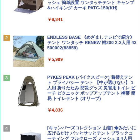
ッシュ 簡単設置 ワンタッチテント キャンプ
￥1,540
&ハイキング カーキ PATC-150(KH)
￥6,841
BE-PAL(ビ-パル) 2026年 9 月号【特別付録:
D40 地球の歩き方 チェンマイ タイ北部の魅
SOTO ミニマル"旅"財布 ランダム2種】
力的な町 2026～2027 地球の歩き方D アジア
ENDLESS BASE 《めざましテレビで紹介》
テント ワンタッチ RENEW 幅200 2-3人用 43
￥1,500
￥2,079
500002(88859)
￥5,999
ディズニーファン ２０２６年 ９月号 [雑
A09 地球の歩き方 イタリア 2026～2027 地
誌] (ＤＩＳＮＥＹ ＦＡＮ)
球の歩き方A ヨーロッパ
PYKES PEAK (パイクスピーク) 着替えテン
￥713
￥2,479
ト プライバシー テント 【中が透けない】 1
人用 折りたたみ 防災グッズ 災害用トイレ ビ
ーチ ピクニック ポップアップテント 携帯 簡
易 トイレテント (オリーブ)
山と溪谷 2026年8月号「南アルプス大全」
A26 地球の歩き方 チェコ ポーランド スロヴ
ァキア 2026～2027 地球の歩き方A ヨーロッ
￥4,836
パ
￥1,540
￥2,277
[キャンパーズコレクション 山善] 傘みたいに
広げるだけ パッとサッとテント ブラックコ
ーティング フルクローズ メッシュ 3-4人用