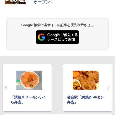
￥6,459
オープン！
GRANDOOR ステンレス保冷剤 2個セット 2
026リニューアル 急速冷凍 空間倍増 衛生的
コンパクト 保冷力長持ち
Google 検索で当サイトの記事を優先表示させる
￥2,980
Across やわらか保冷剤 日本製 固まらない 1
1cm ソフト 2個セット (2個セット)
￥680
熊撃退スプレー 熊よけスプレー 熊スプレー
【日本企業販売】超強力クマ対策スプレー 30
0ml（連続噴射30秒）110ml（連続噴射15
秒）射程5～10m 安全ロック搭載 携帯収納袋
「漬焼きサーモンいく
仙台駅「網焼き 牛タン
付き ヒグマ・イノシシ対策 自治体・教育機
ら弁当」
弁当」
関の購入実績 登山・キャンプ・アウトドア・
防災用品 長期保存可能 緊急時用 日本国内発
送