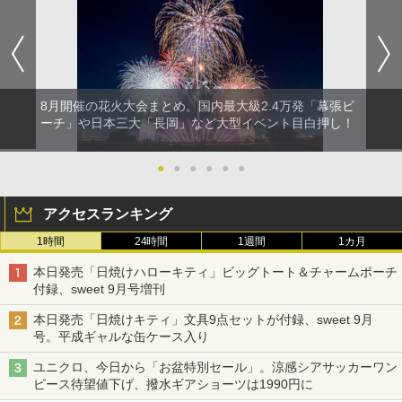
8月開催の花火大会まとめ。国内最大級2.4万発「幕張ビ
ーチ」や日本三大「長岡」など大型イベント目白押し！
●
●
●
●
●
●
アクセスランキング
1時間
24時間
1週間
1カ月
本日発売「日焼けハローキティ」ビッグトート＆チャームポーチ
付録、sweet 9月号増刊
本日発売「日焼けキティ」文具9点セットが付録、sweet 9月
号。平成ギャルな缶ケース入り
ユニクロ、今日から「お盆特別セール」。涼感シアサッカーワン
ピース待望値下げ、撥水ギアショーツは1990円に