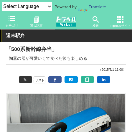
Powered by
Translate
トラベル Watch
旅の情報
観光地
グルメ
カテゴリ
過去記事
検索
Impressサイト
週末駅弁
「500系新幹線弁当」
陶器の器が可愛いくて食べた後も楽しめる
（2015/5/1 11:00）
リスト