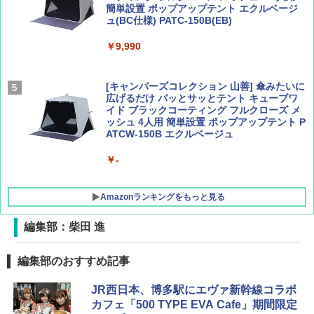
簡単設置 ポップアップテント エクルベージ
サライ 2026年 9月号 [雑誌]
04 地球の歩き方 島旅 利尻 礼文 天売島 焼尻
ュ(BC仕様) PATC-150B(EB)
島 5訂版
￥600
￥9,990
￥1,833
[キャンパーズコレクション 山善] 傘みたいに
広げるだけ パッとサッとテント キューブワ
イド ブラックコーティング フルクローズ メ
ッシュ 4人用 簡単設置 ポップアップテント P
ATCW-150B エクルベージュ
￥-
Amazonランキングをもっと見る
編集部：柴田 進
DEWEL パラソル 大型 ビーチ アウトドアパ
編集部のおすすめ記事
ラソル ガーデン サイトシート付 折りたたみ
防水 UVカット 4段階高さ調整 軽量 収納袋付
JR西日本、博多駅にエヴァ新幹線コラボ
き
カフェ「500 TYPE EVA Cafe」期間限定