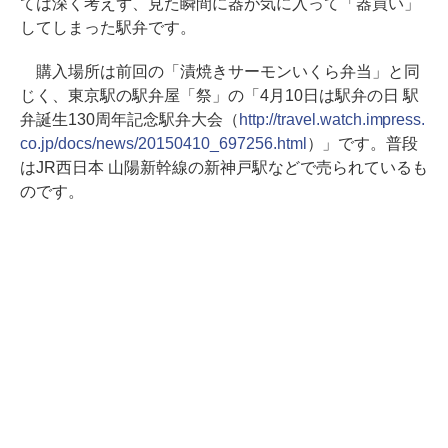
ては深く考えず、見た瞬間に器が気に入って「器買い」
してしまった駅弁です。
購入場所は前回の「漬焼きサーモンいくら弁当」と同
じく、東京駅の駅弁屋「祭」の「4月10日は駅弁の日 駅
弁誕生130周年記念駅弁大会（
http://travel.watch.impress.
co.jp/docs/news/20150410_697256.html
）」です。普段
はJR西日本 山陽新幹線の新神戸駅などで売られているも
のです。