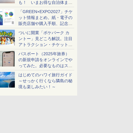
も！ いまお得な自治体まと
め
「GREEN×EXPO2027」チケ
ット情報まとめ。紙・電子の
販売店舗や購入手順、記念チ
ケットも解説
ついに開業「ポケパーク カ
ントー」見どころ解説。注目
アトラクション・チケット手
配・来場前に必要な準備は？
パスポート（2025年旅券）
の新規申請をオンラインでや
ってみた。必要なものはスマ
ホとマイナカードのみ
はじめてのハワイ旅行ガイド
～せっかく行くなら隣島の秘
境も楽しみたい！～