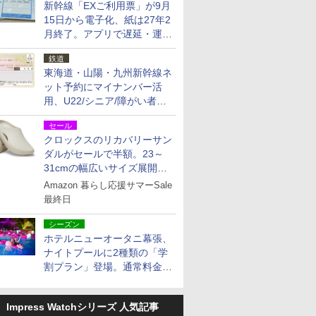
新幹線「EXご利用票」が9月
15日から電子化、紙は27年2
月終了。アプリで遅延・運休
も確認可能に
鉄道
東海道・山陽・九州新幹線ネ
ット予約にマイナンバー活
用、U22/シニア/障がい者割
を9月15日から発売
セール
クロックスのリカバリーサン
ダルがセールで半額。23～
31cmの幅広いサイズ展開、
独自のクッション素材を採用
Amazon 暮らし応援サマーSale
最終日
シーズン
ホテルニューオータニ幕張、
ナイトプールに2種類の「学
割プラン」登場。通常料金の
およそ半額でお得に夜活
Impress Watchシリーズ 人気記事