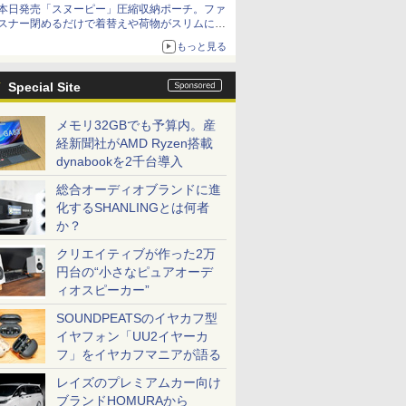
本日発売「スヌーピー」圧縮収納ポーチ。ファ
スナー閉めるだけで着替えや荷物がスリムにま
とまる
もっと見る
Special Site
メモリ32GBでも予算内。産
経新聞社がAMD Ryzen搭載
dynabookを2千台導入
総合オーディオブランドに進
化するSHANLINGとは何者
か？
クリエイティブが作った2万
円台の“小さなピュアオーデ
ィオスピーカー”
SOUNDPEATSのイヤカフ型
イヤフォン「UU2イヤーカ
フ」をイヤカフマニアが語る
レイズのプレミアムカー向け
ブランドHOMURAから