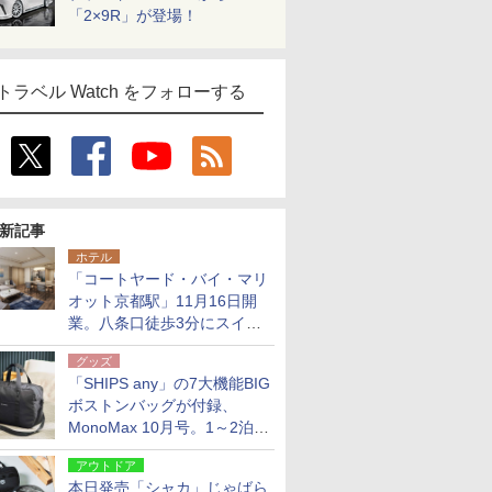
「2×9R」が登場！
トラベル Watch をフォローする
新記事
ホテル
「コートヤード・バイ・マリ
オット京都駅」11月16日開
業。八条口徒歩3分にスイー
ト含む全270室、ダイニング
グッズ
も併設
「SHIPS any」の7大機能BIG
ボストンバッグが付録、
MonoMax 10月号。1～2泊の
荷物、キャリーオンも可能
アウトドア
本日発売「シャカ」じゃばら