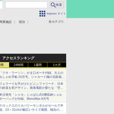
Impress サイト
全カテゴリ
商業施設
宿泊
アクセスランキング
時間
24時間
1週間
1カ月
「リサ・ラーソン」がま口ポーチ付録、大人の
おしゃれ手帖 10月号。ジャカード織の北欧猫デ
ザイン
フェラーリを手がけたピニンファリーナ、日本
の鉄道を初デザイン。南海電鉄が新たな「空港
特急」をなにわ筋線へ導入
本日発売「シャカ」じゃばら式4層収納ショル
ダーバッグが付録、MonoMax 9月号
クロックスのリカバリーサンダルがセールで半
額。23～31cmの幅広いサイズ展開、独自のク
ッション素材を採用