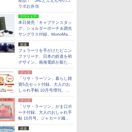
産品！ JALとぶえん亭のコ
ラボお弁当
アウトドア
本日発売「キャプテンスタッ
グ」ショルダーポーチ＆調光
サングラス付録、MonoMax
9月号増刊
鉄道
フェラーリを手がけたピニン
ファリーナ、日本の鉄道を初
デザイン。南海電鉄が新たな
「空港特急」をなにわ筋線へ
グッズ
導入
「リサ・ラーソン」暮らし雑
貨5点セット付録、大人のお
しゃれ手帖 10月号増刊。
USBケーブルや缶ケースなど
グッズ
「リサ・ラーソン」がま口ポ
ーチ付録、大人のおしゃれ手
帖 10月号。ジャカード織の
北欧猫デザイン
鉄道