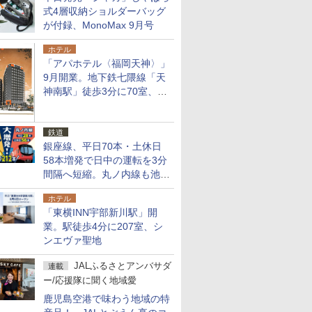
式4層収納ショルダーバッグ
が付録、MonoMax 9月号
ホテル
「アパホテル〈福岡天神〉」
9月開業。地下鉄七隈線「天
神南駅」徒歩3分に70室、エ
リア初の直営店
鉄道
銀座線、平日70本・土休日
58本増発で日中の運転を3分
間隔へ短縮。丸ノ内線も池袋
～中野坂上を4分間隔に
ホテル
「東横INN宇部新川駅」開
業。駅徒歩4分に207室、シ
ンエヴァ聖地
JALふるさとアンバサダ
連載
ー/応援隊に聞く地域愛
鹿児島空港で味わう地域の特