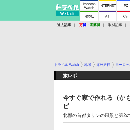
過去記事
万
博
・
園芸博
取材記事
トラベル Watch
地域
海外旅行
ヨーロッ
旅レポ
今すぐ家で作れる（か
ピ
北部の首都タリンの風景と第2の