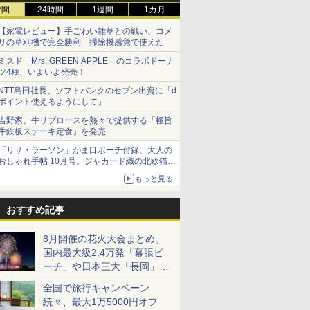
時間
24時間
1週間
1カ月
【家電レビュー】手ごわい雑草との戦い、コメ
リの草刈機で完全勝利 掃除機感覚で使えた
ミスド「Mrs. GREEN APPLE」のコラボドーナ
ツ4種、いよいよ発売！
NTT島田社長、ソフトバンクのセブン出資に「d
ポイント使えるようにして」
吉野家、牛リブロースを熱々で提供する「極旨
牛鉄板ステーキ定食」を発売
「リサ・ラーソン」がま口ポーチ付録、大人の
おしゃれ手帖 10月号。ジャカード織の北欧猫デ
ザイン
もっと見る
おすすめ記事
8月開催の花火大会まとめ。
国内最大級2.4万発「幕張ビ
ーチ」や日本三大「長岡」な
ど大型イベント目白押し！
全国で旅行キャンペーン
続々、最大1万5000円オフ