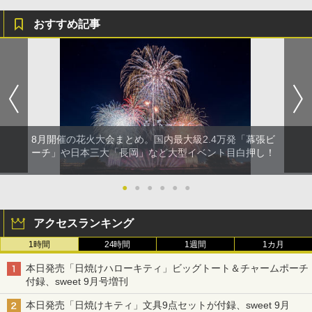
おすすめ記事
8月開催の花火大会まとめ。国内最大級2.4万発「幕張ビ
ーチ」や日本三大「長岡」など大型イベント目白押し！
●
●
●
●
●
●
アクセスランキング
1時間
24時間
1週間
1カ月
本日発売「日焼けハローキティ」ビッグトート＆チャームポーチ
付録、sweet 9月号増刊
本日発売「日焼けキティ」文具9点セットが付録、sweet 9月