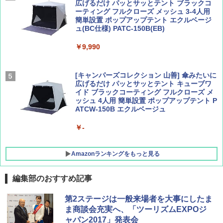
広げるだけ パッとサッとテント ブラックコ
ーティング フルクローズ メッシュ 3-4人用
簡単設置 ポップアップテント エクルベージ
サライ 2026年 9月号 [雑誌]
04 地球の歩き方 島旅 利尻 礼文 天売島 焼尻
ュ(BC仕様) PATC-150B(EB)
島 5訂版
￥600
￥9,990
￥1,833
[キャンパーズコレクション 山善] 傘みたいに
広げるだけ パッとサッとテント キューブワ
イド ブラックコーティング フルクローズ メ
ッシュ 4人用 簡単設置 ポップアップテント P
ATCW-150B エクルベージュ
￥-
Amazonランキングをもっと見る
編集部のおすすめ記事
DEWEL パラソル 大型 ビーチ アウトドアパ
第2ステージは一般来場者を大事にしたま
ラソル ガーデン サイトシート付 折りたたみ
ま商談会充実へ、「ツーリズムEXPOジ
防水 UVカット 4段階高さ調整 軽量 収納袋付
ャパン2017」発表会
き