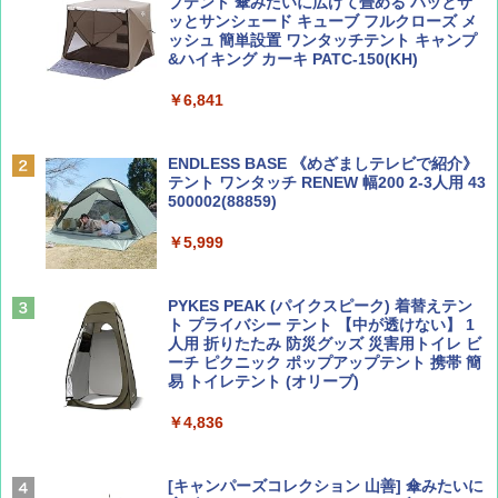
ノルディスク 4ホール鋳鉄スキレット】
プテント 傘みたいに広げて畳める パッとサ
ッとサンシェード キューブ フルクローズ メ
￥2,695
ッシュ 簡単設置 ワンタッチテント キャンプ
￥1,540
&ハイキング カーキ PATC-150(KH)
￥6,841
BE-PAL(ビ-パル) 2026年 9 月号【特別付録:
D40 地球の歩き方 チェンマイ タイ北部の魅
SOTO ミニマル"旅"財布 ランダム2種】
力的な町 2026～2027 地球の歩き方D アジア
ENDLESS BASE 《めざましテレビで紹介》
テント ワンタッチ RENEW 幅200 2-3人用 43
￥1,500
￥2,079
500002(88859)
￥5,999
ディズニーファン ２０２６年 ９月号 [雑
A09 地球の歩き方 イタリア 2026～2027 地
誌] (ＤＩＳＮＥＹ ＦＡＮ)
球の歩き方A ヨーロッパ
PYKES PEAK (パイクスピーク) 着替えテン
￥713
￥2,479
ト プライバシー テント 【中が透けない】 1
人用 折りたたみ 防災グッズ 災害用トイレ ビ
ーチ ピクニック ポップアップテント 携帯 簡
易 トイレテント (オリーブ)
山と溪谷 2026年8月号「南アルプス大全」
A26 地球の歩き方 チェコ ポーランド スロヴ
ァキア 2026～2027 地球の歩き方A ヨーロッ
￥4,836
パ
￥1,540
￥2,277
[キャンパーズコレクション 山善] 傘みたいに