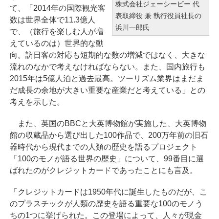
株式会社ジェーシービー 代
て、「2014年の国際観光客
表取締役 兼 執行役員社長の
数は世界全体で11.3億人
浜川一郎氏
で、（旅行を楽しむ人が増
えているのは）世界的な動
向。訪日客の対応も短期的な数の増減ではなく、大きな
流れのなかで考えなければならない。また、国内旅行も
2015年は5億人泊と過去最高。ツーリズム業界はまだま
だ成長の余地が大きい重要な産業だと考えている」との
考えを示した。
また、英国のBBCと大英博物館が実施した、大英博物
館の収蔵品から選び出した100作品で、200万年前の旧石
器時代から現代までの人類の歴史を語るプロジェクト
「100のモノが語る世界の歴史」について、99番目に選
ばれたのがクレジットカードであったことにも言及。
「クレジットカードは1950年代に誕生したものだが、こ
のプラスチックが人類の歴史を語る重要な100のモノう
ちの1つに挙げられた。この登場によって、人々が現金