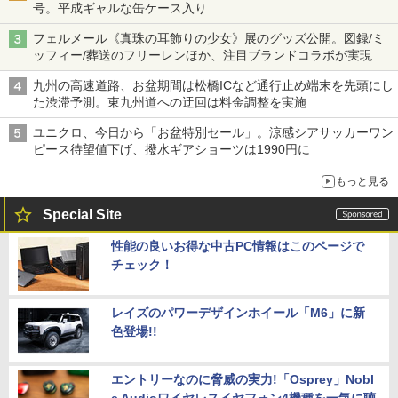
号。平成ギャルな缶ケース入り
フェルメール《真珠の耳飾りの少女》展のグッズ公開。図録/ミ
ッフィー/葬送のフリーレンほか、注目ブランドコラボが実現
九州の高速道路、お盆期間は松橋ICなど通行止め端末を先頭にし
た渋滞予測。東九州道への迂回は料金調整を実施
ユニクロ、今日から「お盆特別セール」。涼感シアサッカーワン
ピース待望値下げ、撥水ギアショーツは1990円に
もっと見る
Special Site
性能の良いお得な中古PC情報はこのページで
チェック！
レイズのパワーデザインホイール「M6」に新
色登場!!
エントリーなのに脅威の実力!「Osprey」Nobl
e Audioワイヤレスイヤフォン4機種を一気に聴