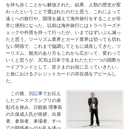
を持ち歩くことから解放された。結果、人類の歴史が変
わったということで選ばれたのだと思う。これによって
遠くへの旅行や、国境を越えて海外旅行をすることが非
常に便利になった。以前は海外旅行にはトラベラーズチ
ェックや外貨を持って行ったが、いまではずいぶん減っ
たと思う。ツーリズム業界とカード業界は切っても切れ
ない関係で、これまで協調してともに成長してきた。ツ
ーリズム、観光のあり方もこれから広がって、変わって
いくと思うが、JCBは日本で生まれたただ一つの国際カ
ードブランドとして、皆さまのお役に立っていきたい」
と旅におけるクレジットカードの存在感をアピールし
た。
この後、
別記事
でお伝え
したブースグランプリの表
彰式を挟み、日観振 理事長
の久保成人氏が挨拶。出展
者、参加者、来場者、すべ
ての関係者へのお礼を述べ