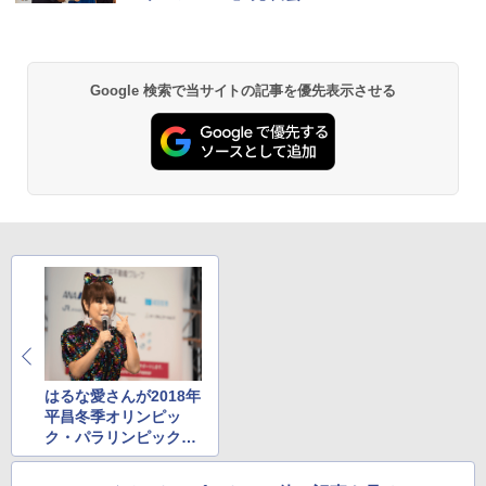
￥6,459
Google 検索で当サイトの記事を優先表示させる
GRANDOOR ステンレス保冷剤 2個セット 2
026リニューアル 急速冷凍 空間倍増 衛生的
コンパクト 保冷力長持ち
￥2,980
Across やわらか保冷剤 日本製 固まらない 1
1cm ソフト 2個セット (2個セット)
￥680
熊撃退スプレー 熊よけスプレー 熊スプレー
【日本企業販売】超強力クマ対策スプレー 30
はるな愛さんが2018年
0ml（連続噴射30秒）110ml（連続噴射15
平昌冬季オリンピッ
秒）射程5～10m 安全ロック搭載 携帯収納袋
ク・パラリンピックや
付き ヒグマ・イノシシ対策 自治体・教育機
韓国観光をアピール
関の購入実績 登山・キャンプ・アウトドア・
防災用品 長期保存可能 緊急時用 日本国内発