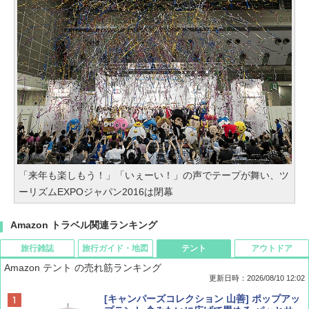
「来年も楽しもう！」「いぇーい！」の声でテープが舞い、ツ
ーリズムEXPOジャパン2016は閉幕
Amazon トラベル関連ランキング
旅行雑誌
旅行ガイド・地図
テント
アウトドア
Amazon テント の売れ筋ランキング
更新日時：2026/08/10 12:02
BE-PAL(ビ-パル) 2026年 10 月号【特別付録:
地球の歩き方 スター・ウォーズ
[キャンパーズコレクション 山善] ポップアッ