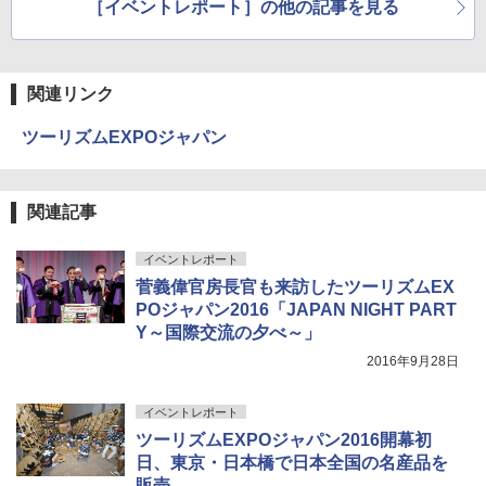
［イベントレポート］の他の記事を見る
送
￥3,680
関連リンク
ポインターライト 強力 小型 緑色/赤色/青紫色
USB充電式 高精度 超長距離照射 長時間使用
ツーリズムEXPOジャパン
可能 安全ロック付き 高安全性 金属製耐久 コ
ンパクト多機能設計 持ち運び便利 アウトド
ア/オフィス/教育現場/展示会用 緑
関連記事
￥1,180
イベントレポート
菅義偉官房長官も来訪したツーリズムEX
POジャパン2016「JAPAN NIGHT PART
Y～国際交流の夕べ～」
2016年9月28日
イベントレポート
ツーリズムEXPOジャパン2016開幕初
日、東京・日本橋で日本全国の名産品を
販売