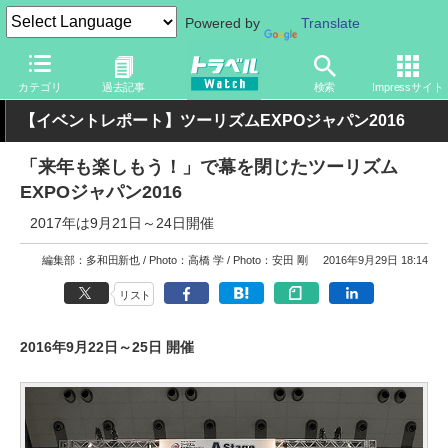
Powered by
Translate
トラベル Watch
イベント
ツーリズムEXPOジャパン
2016
カテゴリ
過去記事
検索
Impressサイト
【イベントレポート】ツーリズムEXPOジャパン2016
「来年も楽しもう！」で幕を閉じたツーリズム
EXPOジャパン2016
2017年は9月21日～24日開催
編集部：多和田新也
Photo：高橋 学
Photo：安田 剛
2016年9月29日 18:14
リスト
2016年9月22日～25日 開催