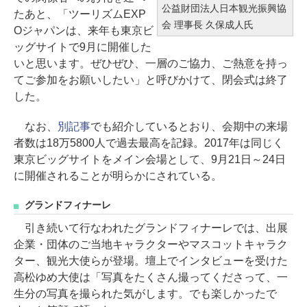
公益財団法人日本観光振興協
たあと、「ツーリズムEXP
会 理事長 久保成人氏
Oジャパンは、来年も東京ビ
ッグサイトで9月に開催した
いと思います。ぜひぜひ、一層のご協力、ご熱意を持っ
てご参加をお願いしたい」と呼びかけて、閉会式は終了
した。
なお、
別記事
でも紹介しているとおり、会期中の来場
者数は18万5800人で過去最高を記録。2017年は同じく
東京ビッグサイトをメイン会場として、9月21日～24日
に開催されることが明らかにされている。
グランドフィナーレ
引き続いて行なわれたグランドフィナーレでは、出展
企業・団体のご当地キャラクターやマスコットキャラク
ター、観光大使らが登場。壇上でインタビューを受けた
高松ゆめ大使は「写真をたくさん撮ってくださって、一
生分の写真を撮られた気がします。でも楽しかったで