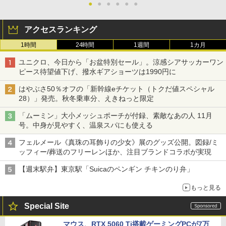
●
●
●
●
●
●
アクセスランキング
1時間
24時間
1週間
1カ月
ユニクロ、今日から「お盆特別セール」。涼感シアサッカーワン
ピース待望値下げ、撥水ギアショーツは1990円に
はやぶさ50％オフの「新幹線eチケット（トクだ値スペシャル
28）」発売。秋冬乗車分、えきねっと限定
「ムーミン」大小メッシュポーチが付録、素敵なあの人 11月
号。中身が見やすく、温泉スパにも使える
フェルメール《真珠の耳飾りの少女》展のグッズ公開。図録/ミ
ッフィー/葬送のフリーレンほか、注目ブランドコラボが実現
【週末駅弁】東京駅「Suicaのペンギン チキンのり弁」
もっと見る
Special Site
マウス、RTX 5060 Ti搭載ゲーミングPCが7万