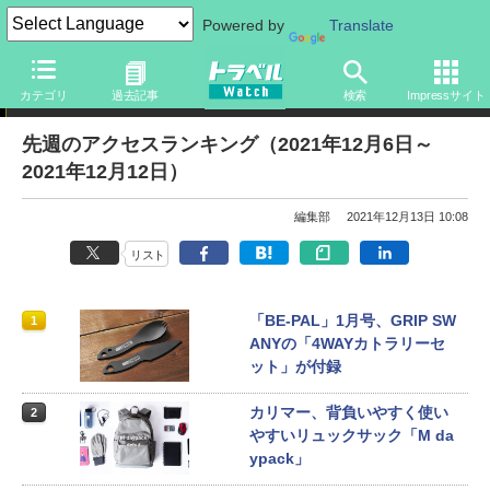
Powered by
Translate
アクセスランキング
カテゴリ
過去記事
検索
Impressサイト
先週のアクセスランキング（2021年12月6日～
2021年12月12日）
編集部
2021年12月13日 10:08
リスト
「BE-PAL」1月号、GRIP SW
1
ANYの「4WAYカトラリーセ
ット」が付録
カリマー、背負いやすく使い
2
やすいリュックサック「M da
ypack」