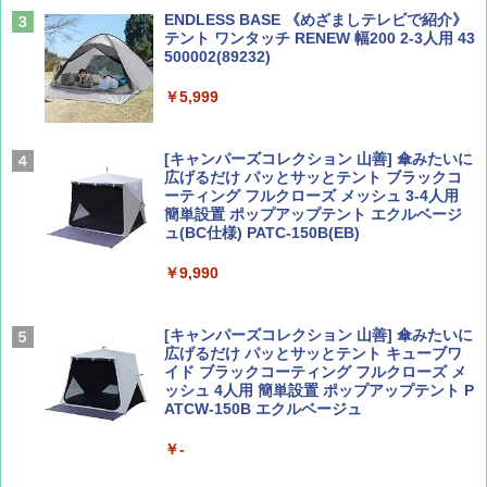
￥2,479
ENDLESS BASE 《めざましテレビで紹介》
テント ワンタッチ RENEW 幅200 2-3人用 43
500002(89232)
Coyote No.89 特集 星野道夫 夢見る旅
A26 地球の歩き方 チェコ ポーランド スロヴ
ァキア 2026～2027 地球の歩き方A ヨーロッ
￥5,999
パ
￥1,540
￥2,277
[キャンパーズコレクション 山善] 傘みたいに
広げるだけ パッとサッとテント ブラックコ
ーティング フルクローズ メッシュ 3-4人用
簡単設置 ポップアップテント エクルベージ
AIRLINE（エアライン）2026年9月号【特
新しい日本地理 地図・統計・移動から読み
ュ(BC仕様) PATC-150B(EB)
集】ボーイング110周年を祝して！
解く (講談社現代新書)
￥9,990
￥1,760
￥1,540
[キャンパーズコレクション 山善] 傘みたいに
広げるだけ パッとサッとテント キューブワ
イド ブラックコーティング フルクローズ メ
ッシュ 4人用 簡単設置 ポップアップテント P
ATCW-150B エクルベージュ
￥-