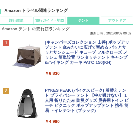
Amazon トラベル関連ランキング
旅行雑誌
旅行ガイド・地図
テント
アウトドア
Amazon テント の売れ筋ランキング
更新日時：2026/08/09 00:02
BE-PAL(ビ-パル) 2026年 9 月号【特別付録:
D40 地球の歩き方 チェンマイ タイ北部の魅
[キャンパーズコレクション 山善] ポップアッ
SOTO ミニマル"旅"財布 ランダム2種】
力的な町 2026～2027 地球の歩き方D アジア
プテント 傘みたいに広げて畳める パッとサ
ッとサンシェード キューブ フルクローズ メ
ッシュ 簡単設置 ワンタッチテント キャンプ
￥1,500
￥2,079
&ハイキング カーキ PATC-150(KH)
￥6,830
ディズニーファン ２０２６年 ９月号 [雑
地球の歩き方 スター・ウォーズ
誌] (ＤＩＳＮＥＹ ＦＡＮ)
PYKES PEAK (パイクスピーク) 着替えテン
￥2,695
ト プライバシー テント 【中が透けない】 1
￥713
人用 折りたたみ 防災グッズ 災害用トイレ ビ
ーチ ピクニック ポップアップテント 携帯 簡
易 トイレテント (ブラック)
山と溪谷 2026年8月号「南アルプス大全」
A09 地球の歩き方 イタリア 2026～2027 地
￥4,980
球の歩き方A ヨーロッパ
￥1,540