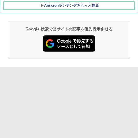
Amazonランキングをもっと見る
Google 検索で当サイトの記事を優先表示させる
DEWEL パラソル 大型 ビーチ アウトドアパ
ラソル ガーデン サイトシート付 折りたたみ
防水 UVカット 4段階高さ調整 軽量 収納袋付
き
￥6,459
熊撃退スプレー 熊よけスプレー 熊スプレー
【日本企業販売】超強力クマ対策スプレー 30
0ml（連続噴射30秒）110ml（連続噴射15
秒）射程5～10m 安全ロック搭載 携帯収納袋
付き ヒグマ・イノシシ対策 自治体・教育機
関の購入実績 登山・キャンプ・アウトドア・
防災用品 長期保存可能 緊急時用 日本国内発
送
￥3,680