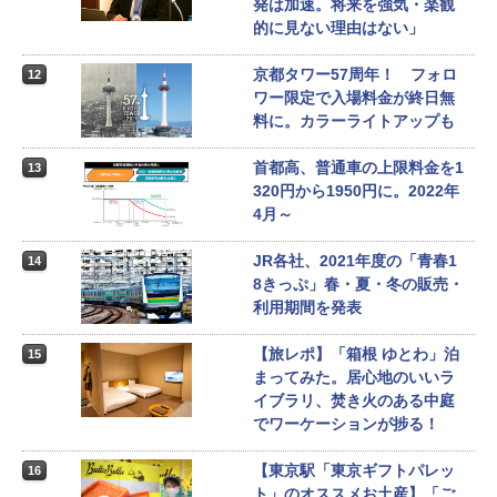
発は加速。将来を強気・楽観
的に見ない理由はない」
京都タワー57周年！ フォロ
12
ワー限定で入場料金が終日無
料に。カラーライトアップも
首都高、普通車の上限料金を1
13
320円から1950円に。2022年
4月～
JR各社、2021年度の「青春1
14
8きっぷ」春・夏・冬の販売・
利用期間を発表
【旅レポ】「箱根 ゆとわ」泊
15
まってみた。居心地のいいラ
イブラリ、焚き火のある中庭
でワーケーションが捗る！
【東京駅「東京ギフトパレッ
16
ト」のオススメお土産】「ご