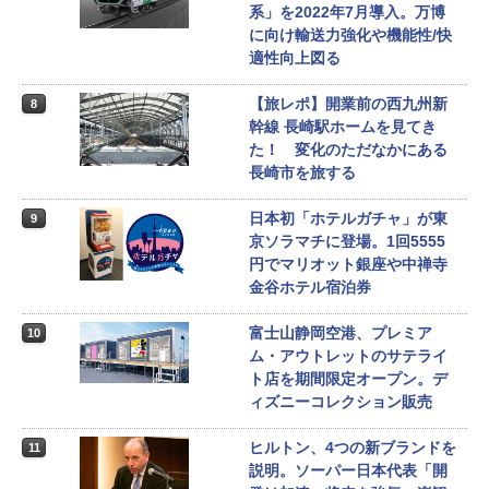
系」を2022年7月導入。万博
に向け輸送力強化や機能性/快
適性向上図る
【旅レポ】開業前の西九州新
8
幹線 長崎駅ホームを見てき
た！ 変化のただなかにある
長崎市を旅する
日本初「ホテルガチャ」が東
9
京ソラマチに登場。1回5555
円でマリオット銀座や中禅寺
金谷ホテル宿泊券
富士山静岡空港、プレミア
10
ム・アウトレットのサテライ
ト店を期間限定オープン。デ
ィズニーコレクション販売
ヒルトン、4つの新ブランドを
11
説明。ソーパー日本代表「開