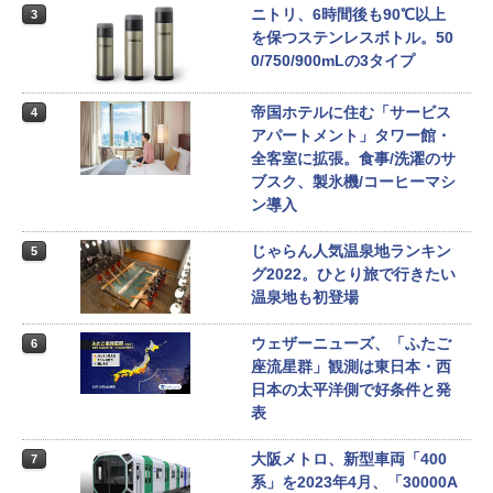
ニトリ、6時間後も90℃以上
3
を保つステンレスボトル。50
0/750/900mLの3タイプ
帝国ホテルに住む「サービス
4
アパートメント」タワー館・
全客室に拡張。食事/洗濯のサ
ブスク、製氷機/コーヒーマシ
ン導入
じゃらん人気温泉地ランキン
5
グ2022。ひとり旅で行きたい
温泉地も初登場
ウェザーニューズ、「ふたご
6
座流星群」観測は東日本・西
日本の太平洋側で好条件と発
表
大阪メトロ、新型車両「400
7
系」を2023年4月、「30000A