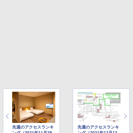
GRANDOOR ステンレス保冷剤 2個セット 2
026リニューアル 急速冷凍 空間倍増 衛生的
コンパクト 保冷力長持ち
￥2,980
ポインターライト 強力 小型 緑色/赤色/青紫色
USB充電式 高精度 超長距離照射 長時間使用
可能 安全ロック付き 高安全性 金属製耐久 コ
ンパクト多機能設計 持ち運び便利 アウトド
ア/オフィス/教育現場/展示会用 緑
￥1,180
電動エアーポンプ SUP用 20PSI 電動ポンプ
ゴムボート 空気入れ 空気抜き 自動停止 過熱
保護 日光可読lcd 7種類ノズル付き
￥7,884
先週のアクセスランキ
先週のアクセスランキ
ング（2021年11月29
ング（2021年12月13