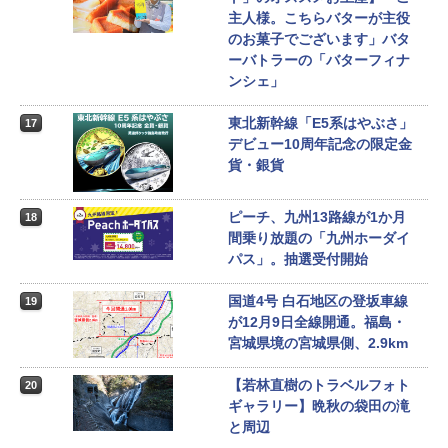
主人様。こちらバターが主役
のお菓子でございます」バタ
ーバトラーの「バターフィナ
ンシェ」
東北新幹線「E5系はやぶさ」
17
デビュー10周年記念の限定金
貨・銀貨
ピーチ、九州13路線が1か月
18
間乗り放題の「九州ホーダイ
パス」。抽選受付開始
国道4号 白石地区の登坂車線
19
が12月9日全線開通。福島・
宮城県境の宮城県側、2.9km
【若林直樹のトラベルフォト
20
ギャラリー】晩秋の袋田の滝
と周辺