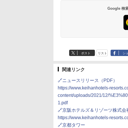
14,300円～
6,800円～
南風楼
10,450円～
7,950円～
Google
ポスト
リスト
シ
関連リンク
🔗ニュースリリース（PDF）
https://www.keihanhotels-resorts.c
content/uploads/2021/12
1.pdf
🔗京阪ホテルズ＆リゾーツ株式会
https://www.keihanhotels-resorts.co
🔗京都タワー