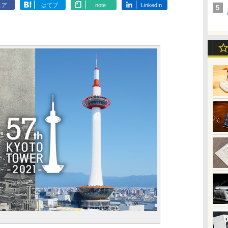
ェア
はてブ
note
LinkedIn