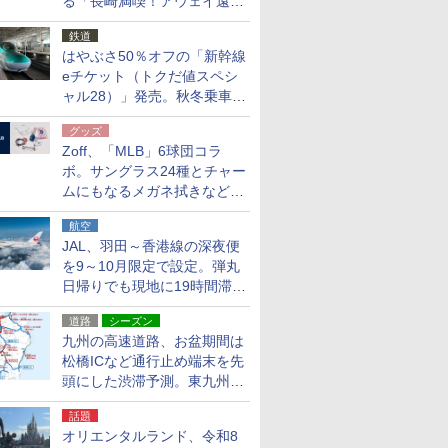
る「長崎満喫！アウェイ遠征
応援キャンペーン」
鉄道
はやぶさ50％オフの「新幹線
eチケット（トクだ値スペシ
ャル28）」発売。秋冬乗車
分、えきねっと限定
グッズ
Zoff、「MLB」6球団コラ
ボ。サングラス24種とチャー
ムにもなるメガネ拭きなど雑
貨24種
航空
JAL、羽田～香港線の深夜便
を9～10月限定で設定。弾丸
日帰りでも現地に19時間滞在
できる
道路
シーズン
九州の高速道路、お盆期間は
松橋ICなど通行止め端末を先
頭にした渋滞予測。東九州道
への迂回は料金調整を実施
話題
オリエンタルランド、令和8