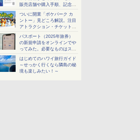
販売店舗や購入手順、記念チ
ケットも解説
ついに開業「ポケパーク カ
ントー」見どころ解説。注目
アトラクション・チケット手
配・来場前に必要な準備は？
パスポート（2025年旅券）
の新規申請をオンラインでや
ってみた。必要なものはスマ
ホとマイナカードのみ
はじめてのハワイ旅行ガイド
～せっかく行くなら隣島の秘
境も楽しみたい！～