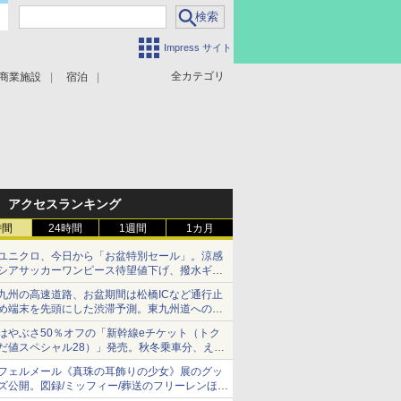
Impress サイト
全カテゴリ
商業施設
宿泊
アクセスランキング
時間
24時間
1週間
1カ月
ユニクロ、今日から「お盆特別セール」。涼感
シアサッカーワンピース待望値下げ、撥水ギア
ショーツは1990円に
九州の高速道路、お盆期間は松橋ICなど通行止
め端末を先頭にした渋滞予測。東九州道への迂
回は料金調整を実施
はやぶさ50％オフの「新幹線eチケット（トク
だ値スペシャル28）」発売。秋冬乗車分、えき
ねっと限定
フェルメール《真珠の耳飾りの少女》展のグッ
ズ公開。図録/ミッフィー/葬送のフリーレンほ
か、注目ブランドコラボが実現