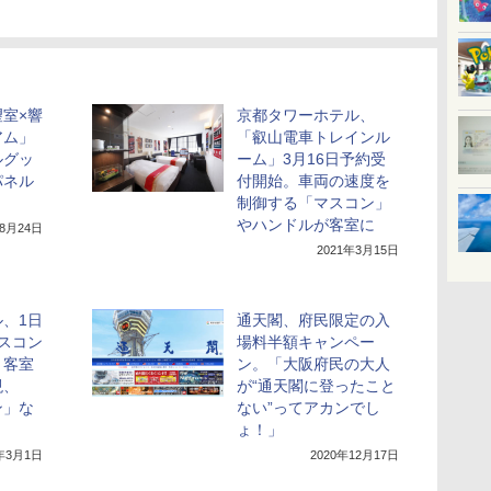
室×響
京都タワーホテル、
アム」
「叡山電車トレインル
ルグッ
ーム」3月16日予約受
パネル
付開始。車両の速度を
制御する「マスコン」
やハンドルが客室に
年8月24日
2021年3月15日
、1日
通天閣、府民限定の入
スコン
場料半額キャンペー
。客室
ン。「大阪府民の大人
現、
が“通天閣に登ったこと
ン」な
ない”ってアカンでし
ょ！」
1年3月1日
2020年12月17日