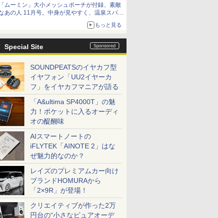
「ムーミン」大小メッシュポーチが付録、素敵
なあの人 11月号。中身が見やすく、温泉スパに
も使える
もっと見る
Special Site
SOUNDPEATSのイヤカフ型
イヤフォン「UU2イヤーカ
フ」をイヤカフマニアが語る
「A&ultima SP4000T」の魅
力！ポケットに入るオーディ
オの醍醐味
AIスマートノートの
iFLYTEK「AINOTE 2」はな
ぜ魅力的なのか？
レイズのプレミアムカー向け
ブランドHOMURAから
「2×9R」が登場！
クリエイティブが作った2万
円台の“小さなピュアオーデ