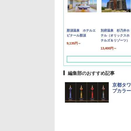
那須温泉 ホテルエ
別府温泉 杉乃井ホ
ピナール那須
テル（オリックスホ
テルズ＆リゾーツ）
9,135円～
13,400円～
編集部のおすすめ記事
京都タワ
プカラー
草津温泉 ホテル櫻
品川プリンスホテル
グランドニッコー東
海のサウナ＆スパ
東京ドームホテル
シェラトン・グラン
井
京ベイ 舞浜
オールインクルーシ
デ・トーキョーベ
7,037円～
7,980円～
ブ 島原温泉ホテル
イ・ホテル