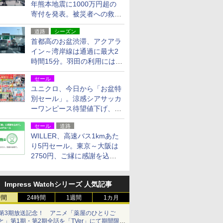
年熊本地震に1000万円超の
寄付を発表。被災者への救援
活動・復旧支援
道路
シーズン
首都高のお盆渋滞、アクアラ
イン～湾岸線は通過に最大2
時間15分。羽田の利用には
「空港西出口」の利用検討を
セール
ユニクロ、今日から「お盆特
別セール」。涼感シアサッカ
ーワンピース待望値下げ、撥
水ギアショーツは1990円に
セール
道路
WILLER、高速バス1kmあた
り5円セール。東京～大阪は
2750円、ご縁に感謝を込め
た20周年記念キャンペーン
Impress Watchシリーズ 人気記事
時間
24時間
1週間
1カ月
第3期放送記念！ アニメ「薬屋のひとりご
と」第1期・第2期全話を「TVer」にて期間限定