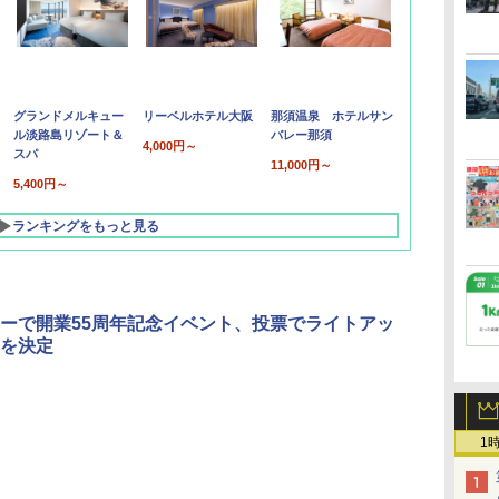
グランドメルキュー
リーベルホテル大阪
那須温泉 ホテルサン
ル淡路島リゾート＆
バレー那須
4,000円～
スパ
11,000円～
5,400円～
ランキングをもっと見る
ーで開業55周年記念イベント、投票でライトアッ
を決定
1
北陸 福井 あわら
品川プリンスホテ
舞浜ビューホテル
箱根湯本温泉 ホテ
ホテルトラスティ東
オリエンタルホテル
下呂温泉 水明館
住友不動産ホテル ヴ
東京ベイ舞浜ホテル
温泉 清風荘（北陸
ル イーストタワー
ｂｙ ＨＵＬＩＣ
ル おかだ
京ベイサイド
東京ベイ
ィラフォンテーヌグラ
ファーストリゾート
8,250円～
最大級の庭園露天風
（旧：東京ベイ舞浜
ンド東京有明