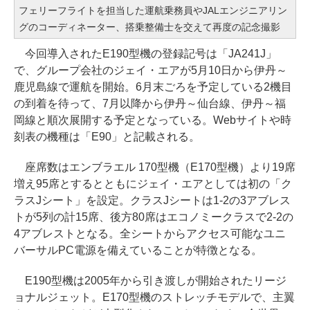
フェリーフライトを担当した運航乗務員やJALエンジニアリン
グのコーディネーター、搭乗整備士を交えて再度の記念撮影
今回導入されたE190型機の登録記号は「JA241J」
で、グループ会社のジェイ・エアが5月10日から伊丹～
鹿児島線で運航を開始。6月末ごろを予定している2機目
の到着を待って、7月以降から伊丹～仙台線、伊丹～福
岡線と順次展開する予定となっている。Webサイトや時
刻表の機種は「E90」と記載される。
座席数はエンブラエル 170型機（E170型機）より19席
増え95席とするとともにジェイ・エアとしては初の「ク
ラスJシート」を設定。クラスJシートは1-2の3アブレス
トが5列の計15席、後方80席はエコノミークラスで2-2の
4アブレストとなる。全シートからアクセス可能なユニ
バーサルPC電源を備えていることが特徴となる。
E190型機は2005年から引き渡しが開始されたリージ
ョナルジェット。E170型機のストレッチモデルで、主翼