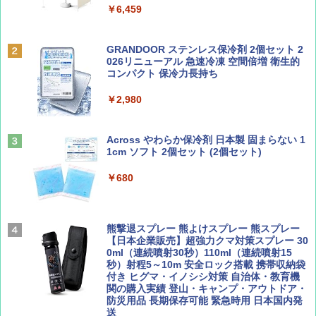
￥6,459
￥6,841
BE-PAL(ビ-パル) 2026年 9 月号【特別付録:
D40 地球の歩き方 チェンマイ タイ北部の魅
SOTO ミニマル"旅"財布 ランダム2種】
力的な町 2026～2027 地球の歩き方D アジア
GRANDOOR ステンレス保冷剤 2個セット 2
ENDLESS BASE 《めざましテレビで紹介》
026リニューアル 急速冷凍 空間倍増 衛生的
テント ワンタッチ RENEW 幅200 2-3人用 43
コンパクト 保冷力長持ち
￥1,500
￥2,079
500002(88859)
￥2,980
￥5,999
ディズニーファン ２０２６年 ９月号 [雑
A09 地球の歩き方 イタリア 2026～2027 地
誌] (ＤＩＳＮＥＹ ＦＡＮ)
球の歩き方A ヨーロッパ
Across やわらか保冷剤 日本製 固まらない 1
PYKES PEAK (パイクスピーク) 着替えテン
1cm ソフト 2個セット (2個セット)
￥713
￥2,479
ト プライバシー テント 【中が透けない】 1
人用 折りたたみ 防災グッズ 災害用トイレ ビ
￥680
ーチ ピクニック ポップアップテント 携帯 簡
易 トイレテント (オリーブ)
山と溪谷 2026年8月号「南アルプス大全」
A26 地球の歩き方 チェコ ポーランド スロヴ
ァキア 2026～2027 地球の歩き方A ヨーロッ
￥4,836
熊撃退スプレー 熊よけスプレー 熊スプレー
パ
￥1,540
【日本企業販売】超強力クマ対策スプレー 30
0ml（連続噴射30秒）110ml（連続噴射15
￥2,277
秒）射程5～10m 安全ロック搭載 携帯収納袋
[キャンパーズコレクション 山善] 傘みたいに
付き ヒグマ・イノシシ対策 自治体・教育機
広げるだけ パッとサッとテント ブラックコ
関の購入実績 登山・キャンプ・アウトドア・
ーティング フルクローズ メッシュ 3-4人用
防災用品 長期保存可能 緊急時用 日本国内発
簡単設置 ポップアップテント エクルベージ
サライ 2026年 9月号 [雑誌]
04 地球の歩き方 島旅 利尻 礼文 天売島 焼尻
送
ュ(BC仕様) PATC-150B(EB)