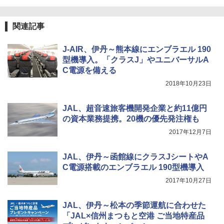
関連記事
J-AIR、伊丹～熊本線にエンブラエル 190
型機導入。「クラスJ」やユニバーサルA
C電源を備える
2018年10月23日
JAL、超音速旅客機開発企業と約11億円
の資本業務提携。20機の優先発注権も
2017年12月7日
JAL、伊丹～函館線にクラスJシートやA
C電源搭載のエンブラエル 190型機導入
2017年10月27日
JAL、伊丹～松本の季節運航に合わせた
「JAL×信州まつもと空港 ご当地特産品