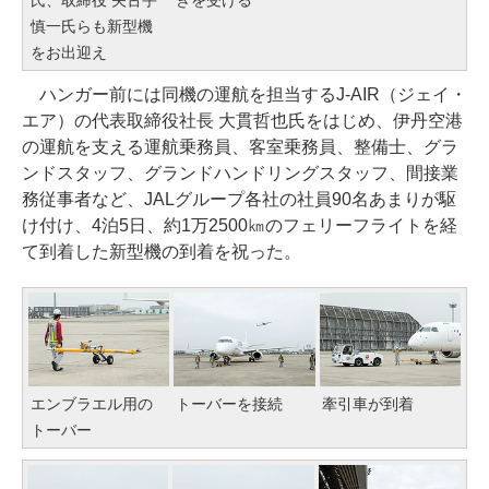
氏、取締役 矢古宇
きを受ける
慎一氏らも新型機
をお出迎え
ハンガー前には同機の運航を担当するJ-AIR（ジェイ・
エア）の代表取締役社長 大貫哲也氏をはじめ、伊丹空港
の運航を支える運航乗務員、客室乗務員、整備士、グラ
ンドスタッフ、グランドハンドリングスタッフ、間接業
務従事者など、JALグループ各社の社員90名あまりが駆
け付け、4泊5日、約1万2500㎞のフェリーフライトを経
て到着した新型機の到着を祝った。
エンブラエル用の
トーバーを接続
牽引車が到着
トーバー