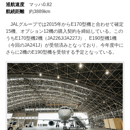
巡航速度
マッハ0.82
航続距離
約3889km
JALグループでは2015年からE170型機と合わせて確定
15機、オプション12機の購入契約を締結している。この
うちE170型機2機（JA226J/JA227J）、E190型機1機
（今回のJA241J）が受領済みとなっており、今年度中に
さらに2機のE190型機を受領する予定となっている。