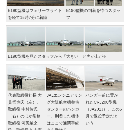
E190型機はフェリーフライト
E190型機の到着を待つスタッ
を経て15時7分に着陸
フ
E190型機を見たスタッフから「大きい」と声が上がる
代表取締役社長 大
JALエンジニアリン
ハンガー前に置か
貫哲也氏（左）、
グ大阪航空機整備
れたCRJ200型機
取締役 中村智氏
センターのハンガ
（JA201J）。この5
（右）のほか常務
ー。到着した機体
月で退役予定だと
取締役 河尻敏之
はここで通関手続
いう