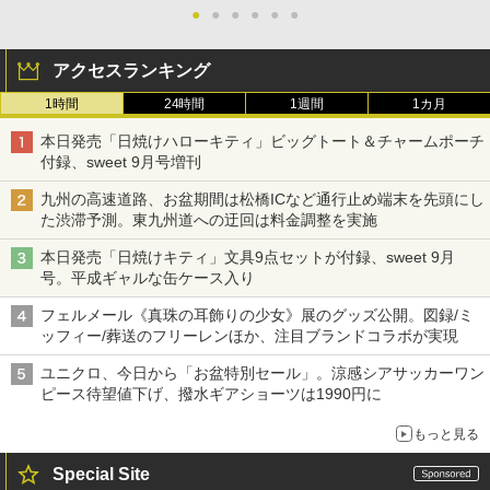
●
●
●
●
●
●
アクセスランキング
1時間
24時間
1週間
1カ月
本日発売「日焼けハローキティ」ビッグトート＆チャームポーチ
付録、sweet 9月号増刊
九州の高速道路、お盆期間は松橋ICなど通行止め端末を先頭にし
た渋滞予測。東九州道への迂回は料金調整を実施
本日発売「日焼けキティ」文具9点セットが付録、sweet 9月
号。平成ギャルな缶ケース入り
フェルメール《真珠の耳飾りの少女》展のグッズ公開。図録/ミ
ッフィー/葬送のフリーレンほか、注目ブランドコラボが実現
ユニクロ、今日から「お盆特別セール」。涼感シアサッカーワン
ピース待望値下げ、撥水ギアショーツは1990円に
もっと見る
Special Site