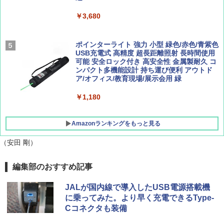
島 5訂版
￥600
￥3,680
￥9,990
￥1,833
ポインターライト 強力 小型 緑色/赤色/青紫色
[キャンパーズコレクション 山善] 傘みたいに
USB充電式 高精度 超長距離照射 長時間使用
広げるだけ パッとサッとテント キューブワ
可能 安全ロック付き 高安全性 金属製耐久 コ
イド ブラックコーティング フルクローズ メ
ンパクト多機能設計 持ち運び便利 アウトド
ッシュ 4人用 簡単設置 ポップアップテント P
ア/オフィス/教育現場/展示会用 緑
ATCW-150B エクルベージュ
￥1,180
￥-
Amazonランキングをもっと見る
（安田 剛）
編集部のおすすめ記事
JALが国内線で導入したUSB電源搭載機
に乗ってみた。より早く充電できるType-
Cコネクタも装備