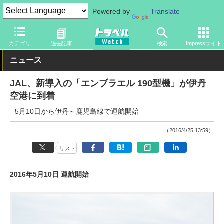
Powered by
Translate
トラベル Watch
旅の方法
空旅
飛行機
カテゴリ
過去記事
検索
Impressサイト
ニュース
JAL、新導入の「エンブラエル 190型機」が伊丹
空港に到着
5月10日から伊丹～鹿児島線で運航開始
（2016/4/25 13:59）
リスト
2016年5月10日 運航開始