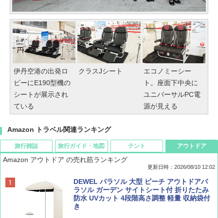
伊丹空港の出発ロ
クラスJシート
エコノミーシー
ビーにE190型機の
ト。座面下中央に
シートが展示され
ユニバーサルPC電
ている
源が見える
Amazon トラベル関連ランキング
旅行雑誌
旅行ガイド・地図
テント
アウトドア
Amazon アウトドア の売れ筋ランキング
更新日時：2026/08/10 12:02
BE-PAL(ビ-パル) 2026年 10 月号【特別付録:
地球の歩き方 スター・ウォーズ
[キャンパーズコレクション 山善] ポップアッ
DEWEL パラソル 大型 ビーチ アウトドアパ
ノルディスク 4ホール鋳鉄スキレット】
プテント 傘みたいに広げて畳める パッとサ
ラソル ガーデン サイトシート付 折りたたみ
ッとサンシェード キューブ フルクローズ メ
防水 UVカット 4段階高さ調整 軽量 収納袋付
￥2,695
ッシュ 簡単設置 ワンタッチテント キャンプ
き
￥1,540
&ハイキング カーキ PATC-150(KH)