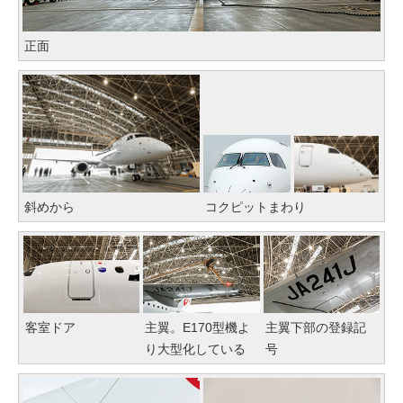
正面
斜めから
コクピットまわり
客室ドア
主翼。E170型機よ
主翼下部の登録記
り大型化している
号