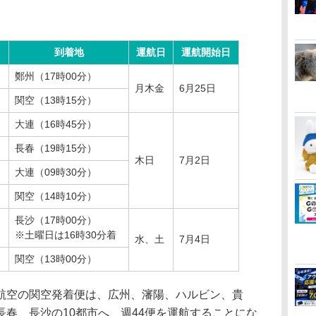
到着地
運航日
運航開始日
鄭州（17時00分）
月木金
6月25日
関空（13時15分）
大連（16時45分）
長春（19時15分）
木日
7月2日
大連（09時30分）
関空（14時10分）
長沙（17時00分）
※土曜日は16時30分着
水、土
7月4日
関空（13時00分）
空の関空発着便は、広州、瀋陽、ハルビン、貴
春、長沙の10都市へ、週44便を運航することにな