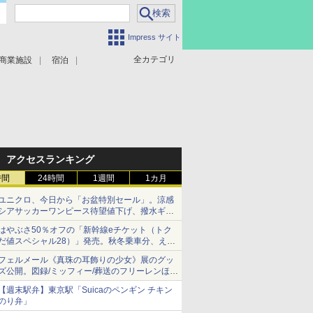
Impress サイト
全カテゴリ
商業施設
宿泊
アクセスランキング
時間
24時間
1週間
1カ月
ユニクロ、今日から「お盆特別セール」。涼感
シアサッカーワンピース待望値下げ、撥水ギア
ショーツは1990円に
はやぶさ50％オフの「新幹線eチケット（トク
だ値スペシャル28）」発売。秋冬乗車分、えき
ねっと限定
フェルメール《真珠の耳飾りの少女》展のグッ
ズ公開。図録/ミッフィー/葬送のフリーレンほ
か、注目ブランドコラボが実現
【週末駅弁】東京駅「Suicaのペンギン チキン
のり弁」