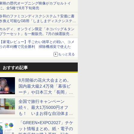
ショーツは1990円に
東映の歴代オープニング映像がカプセルトイ
に。全5種で8月下旬発売
令和のファミコンディスクシステム？安価に書
き換え可能なGB用「しましまディスクシステ
ム」
カルディ、オンライン限定「ネコバッグ＆タン
ブラーセット」を一般販売。7月の抽選販売の
当選無効分
【家電レビュー】手ごわい雑草との戦い、コメ
リの草刈機で完全勝利 掃除機感覚で使えた
もっと見る
おすすめ記事
8月開催の花火大会まとめ。
国内最大級2.4万発「幕張ビ
ーチ」や日本三大「長岡」な
ど大型イベント目白押し！
全国で旅行キャンペーン
続々、最大1万5000円オフ
も！ いまお得な自治体まと
め
「GREEN×EXPO2027」チケ
ット情報まとめ。紙・電子の