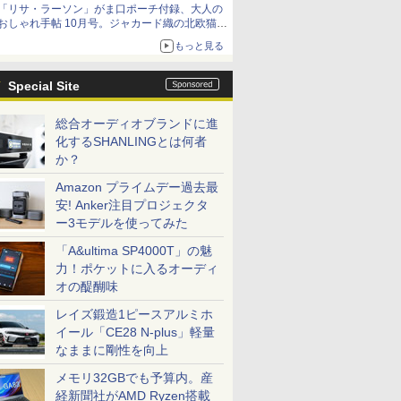
「リサ・ラーソン」がま口ポーチ付録、大人の
おしゃれ手帖 10月号。ジャカード織の北欧猫デ
ザイン
もっと見る
Special Site
総合オーディオブランドに進
化するSHANLINGとは何者
か？
Amazon プライムデー過去最
安! Anker注目プロジェクタ
ー3モデルを使ってみた
「A&ultima SP4000T」の魅
力！ポケットに入るオーディ
オの醍醐味
レイズ鍛造1ピースアルミホ
イール「CE28 N-plus」軽量
なままに剛性を向上
メモリ32GBでも予算内。産
経新聞社がAMD Ryzen搭載