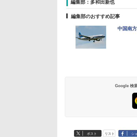
編集部：多和田新也
編集部のおすすめ記事
中国南方
草津温泉 ホテル櫻
品川プリンスホテル
グランドニッコー東
海のサウナ＆スパ
東京ドームホテル
シェラトン・グラン
井
京ベイ 舞浜
オールインクルーシ
デ・トーキョーベ
7,037円～
7,980円～
ブ 島原温泉ホテル
イ・ホテル
14,300円～
6,800円～
南風楼
10,450円～
7,950円～
Google
ポスト
リスト
シ