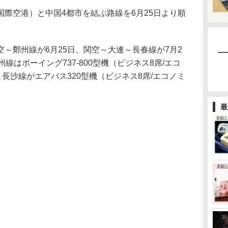
際空港）と中国4都市を結ぶ路線を6月25日より順
～鄭州線が6月25日、関空～大連～長春線が7月2
線はボーイング737-800型機（ビジネス8席/エコ
と長沙線がエアバス320型機（ビジネス8席/エコノミ
最