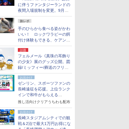
に伴うファンタジーランドの
夜間入場規制を変更。9月か
ら18時50分～20時ごろに
旅レポ
手のひらから食べる姿がかわ
いい！ ロックワラビーの餌
付け体験もできる、ケアンズ
でアサートン高原の日本語ガ
話題
イド付きツアーに参加してみ
フェルメール《真珠の耳飾り
た
の少女》展のグッズ公開。図
録/ミッフィー/葬送のフリー
レンほか、注目ブランドコラ
お出かけ
ボが実現
ゼンリン、スポーツファンの
長崎遠征を応援。上位ランク
インで和牛がもらえる
「GO！GO！長崎スタンプラ
推し活向けクリアうちわも配布
リー」
お出かけ
長崎スタジアムシティでの観
戦＆2泊で最大1万円お得にな