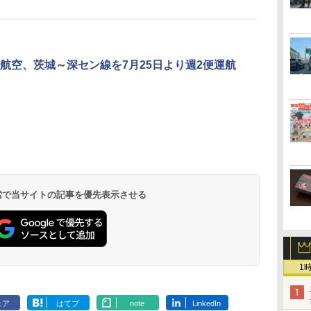
航空、茨城～深セン線を7月25日より週2便運航
北陸 福井 あわら
品川プリンスホテ
舞浜ビューホテル
箱根湯本温泉 ホテ
ホテルトラスティ東
オリエンタルホテル
下呂温泉 水明館
住友不動産ホテル ヴ
東京ベイ舞浜ホテル
温泉 清風荘（北陸
ル イーストタワー
ｂｙ ＨＵＬＩＣ
ル おかだ
京ベイサイド
東京ベイ
ィラフォンテーヌグラ
ファーストリゾート
8,250円～
最大級の庭園露天風
（旧：東京ベイ舞浜
ンド東京有明
9,958円～
11,200円～
5,450円～
5,200円～
4,290円～
呂の宿 清風荘）
ホテル）
19,541円～
5,758円～
6,070円～
 検索で当サイトの記事を優先表示させる
1
ェア
はてブ
note
LinkedIn