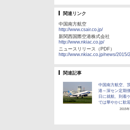
関連リンク
中国南方航空
http://www.csair.co.jp/
新関西国際空港株式会社
http://www.nkiac.co.jp/
ニュースリリース（PDF）
http://www.nkiac.co.jp/news/2015/
関連記事
中国南方航空、
港～深セン定期便
日に就航、到着
では華やかに歓
2015