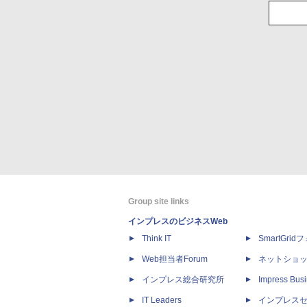
Group site links
インプレスのビジネスWeb
Think IT
SmartGri
Web担当者Forum
ネットショ
インプレス総合研究所
Impress Busi
IT Leaders
インプレス