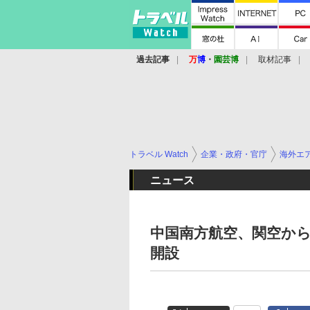
過去記事
万
博
・
園芸博
取材記事
トラベル Watch
企業・政府・官庁
海外エ
ニュース
中国南方航空、関空から
開設