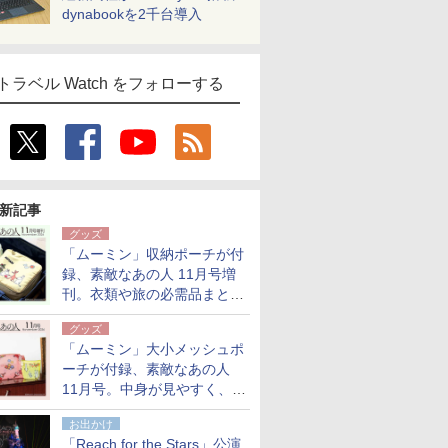
dynabookを2千台導入
トラベル Watch をフォローする
新記事
グッズ
「ムーミン」収納ポーチが付
録、素敵なあの人 11月号増
刊。衣類や旅の必需品まとま
る大小2個セット
グッズ
「ムーミン」大小メッシュポ
ーチが付録、素敵なあの人
11月号。中身が見やすく、温
泉スパにも使える
お出かけ
「Reach for the Stars」公演