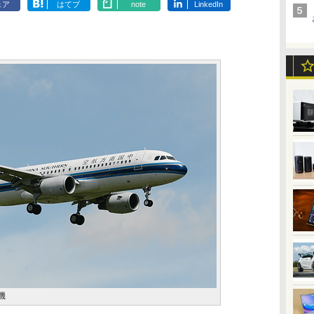
ェア
はてブ
note
LinkedIn
機