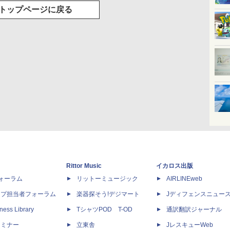
トップページに戻る
Rittor Music
イカロス出版
dフォーラム
リットーミュージック
AIRLINEweb
ップ担当者フォーラム
楽器探そう!デジマート
Jディフェンスニュー
ness Library
TシャツPOD T-OD
通訳翻訳ジャーナル
セミナー
立東舎
JレスキューWeb