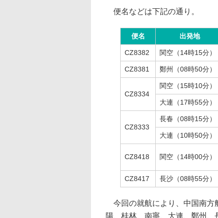
便名などは下記の通り。
便名
出発地
CZ8382
関空（14時15分）
CZ8381
鄭州（08時50分）
関空（15時10分）
CZ8334
大連（17時55分）
長春（08時15分）
CZ8333
大連（10時50分）
CZ8418
関空（14時00分）
CZ8417
長沙（08時55分）
今回の就航により、中国南方航
陽、桂林、南寧、大連、鄭州、長