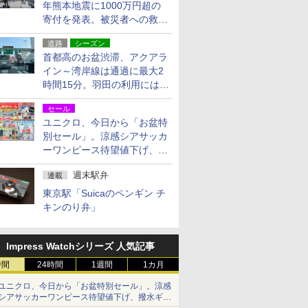
年熊本地震に1000万円超の
寄付を発表。被災者への救援
活動・復旧支援
道路
シーズン
首都高のお盆渋滞、アクアラ
イン～湾岸線は通過に最大2
時間15分。羽田の利用には
「空港西出口」の利用検討を
セール
ユニクロ、今日から「お盆特
別セール」。涼感シアサッカ
ーワンピース待望値下げ、撥
水ギアショーツは1990円に
週末駅弁
連載
東京駅「Suicaのペンギン チ
キンのり弁」
Impress Watchシリーズ 人気記事
時間
24時間
1週間
1カ月
ユニクロ、今日から「お盆特別セール」。涼感
シアサッカーワンピース待望値下げ、撥水ギア