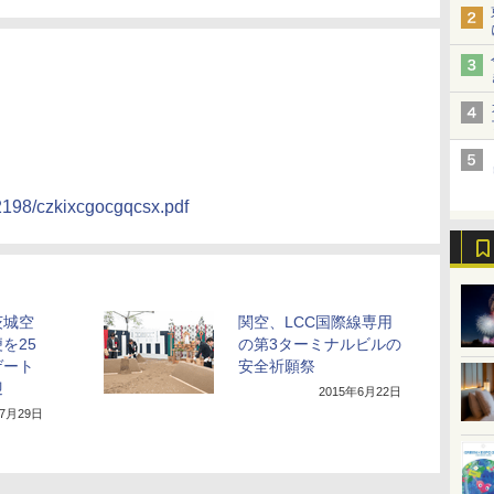
2198/czkixcgocgqcsx.pdf
茨城空
関空、LCC国際線専用
を25
の第3ターミナルビルの
ゲート
安全祈願祭
迎
2015年6月22日
年7月29日