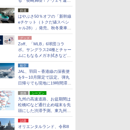
る「長崎満喫！アウェイ遠征
応援キャンペーン」
鉄道
はやぶさ50％オフの「新幹線
eチケット（トクだ値スペシ
ャル28）」発売。秋冬乗車
分、えきねっと限定
グッズ
Zoff、「MLB」6球団コラ
ボ。サングラス24種とチャー
ムにもなるメガネ拭きなど雑
貨24種
航空
JAL、羽田～香港線の深夜便
を9～10月限定で設定。弾丸
日帰りでも現地に19時間滞在
できる
道路
シーズン
九州の高速道路、お盆期間は
松橋ICなど通行止め端末を先
頭にした渋滞予測。東九州道
への迂回は料金調整を実施
話題
オリエンタルランド、令和8