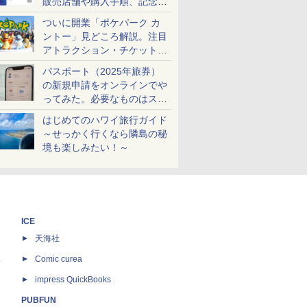
販売店舗や購入手順、記念チ
ケットも解説
ついに開業「ポケパーク カ
ントー」見どころ解説。注目
アトラクション・チケット手
配・来場前に必要な準備は？
パスポート（2025年旅券）
の新規申請をオンラインでや
ってみた。必要なものはスマ
ホとマイナカードのみ
はじめてのハワイ旅行ガイド
～せっかく行くなら隣島の秘
境も楽しみたい！～
ICE
天海社
ス
Comic curea
impress QuickBooks
PUBFUN