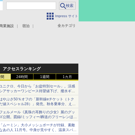
Impress サイト
全カテゴリ
商業施設
宿泊
アクセスランキング
時間
24時間
1週間
1カ月
ユニクロ、今日から「お盆特別セール」。涼感
シアサッカーワンピース待望値下げ、撥水ギア
ショーツは1990円に
はやぶさ50％オフの「新幹線eチケット（トク
だ値スペシャル28）」発売。秋冬乗車分、えき
ねっと限定
フェルメール《真珠の耳飾りの少女》展のグッ
ズ公開。図録/ミッフィー/葬送のフリーレンほ
か、注目ブランドコラボが実現
「ムーミン」大小メッシュポーチが付録、素敵
なあの人 11月号。中身が見やすく、温泉スパに
も使える