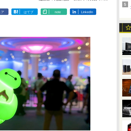
ェア
はてブ
note
LinkedIn