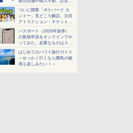
販売店舗や購入手順、記念チ
ケットも解説
ついに開業「ポケパーク カ
ントー」見どころ解説。注目
アトラクション・チケット手
配・来場前に必要な準備は？
パスポート（2025年旅券）
の新規申請をオンラインでや
ってみた。必要なものはスマ
ホとマイナカードのみ
はじめてのハワイ旅行ガイド
～せっかく行くなら隣島の秘
境も楽しみたい！～