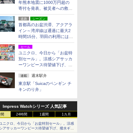
年熊本地震に1000万円超の
寄付を発表。被災者への救援
活動・復旧支援
道路
シーズン
首都高のお盆渋滞、アクアラ
イン～湾岸線は通過に最大2
時間15分。羽田の利用には
「空港西出口」の利用検討を
セール
ユニクロ、今日から「お盆特
別セール」。涼感シアサッカ
ーワンピース待望値下げ、撥
水ギアショーツは1990円に
週末駅弁
連載
東京駅「Suicaのペンギン チ
キンのり弁」
Impress Watchシリーズ 人気記事
時間
24時間
1週間
1カ月
ユニクロ、今日から「お盆特別セール」。涼感
シアサッカーワンピース待望値下げ、撥水ギア