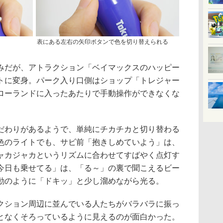
表にある左右の矢印ボタンで色を切り替えられる
だが、アトラクション「ベイマックスのハッピー
トに変身。パーク入り口側はショップ「トレジャー
ローランドに入ったあたりで手動操作ができなくな
わりがあるようで、単純にチカチカと切り替わる
色のライトでも、サビ前「抱きしめていよう」は、
ャカジャカというリズムに合わせてすばやく点灯す
今日も乗せてる」は、「る～」の裏で聞こえるビー
動のように「ドキッ」と少し溜めながら光る。
ション周辺に並んでいる人たちがバラバラに振っ
となくそろっているように見えるのが面白かった。