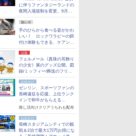
に伴うファンタジーランドの
夜間入場規制を変更。9月か
ら18時50分～20時ごろに
旅レポ
手のひらから食べる姿がかわ
いい！ ロックワラビーの餌
付け体験もできる、ケアンズ
でアサートン高原の日本語ガ
話題
イド付きツアーに参加してみ
フェルメール《真珠の耳飾り
た
の少女》展のグッズ公開。図
録/ミッフィー/葬送のフリー
レンほか、注目ブランドコラ
お出かけ
ボが実現
ゼンリン、スポーツファンの
長崎遠征を応援。上位ランク
インで和牛がもらえる
「GO！GO！長崎スタンプラ
推し活向けクリアうちわも配布
リー」
お出かけ
長崎スタジアムシティでの観
戦＆2泊で最大1万円お得にな