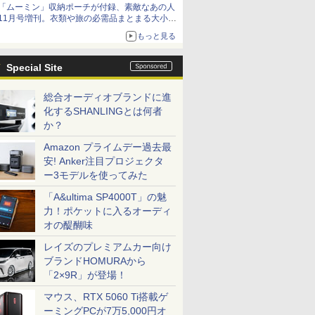
「ムーミン」収納ポーチが付録、素敵なあの人
11月号増刊。衣類や旅の必需品まとまる大小2
個セット
もっと見る
Special Site
総合オーディオブランドに進
化するSHANLINGとは何者
か？
Amazon プライムデー過去最
安! Anker注目プロジェクタ
ー3モデルを使ってみた
「A&ultima SP4000T」の魅
力！ポケットに入るオーディ
オの醍醐味
レイズのプレミアムカー向け
ブランドHOMURAから
「2×9R」が登場！
マウス、RTX 5060 Ti搭載ゲ
ーミングPCが7万5,000円オ