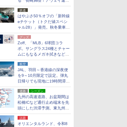
る「長崎満喫！アウェイ遠征
応援キャンペーン」
鉄道
はやぶさ50％オフの「新幹線
eチケット（トクだ値スペシ
ャル28）」発売。秋冬乗車
分、えきねっと限定
グッズ
Zoff、「MLB」6球団コラ
ボ。サングラス24種とチャー
ムにもなるメガネ拭きなど雑
貨24種
航空
JAL、羽田～香港線の深夜便
を9～10月限定で設定。弾丸
日帰りでも現地に19時間滞在
できる
道路
シーズン
九州の高速道路、お盆期間は
松橋ICなど通行止め端末を先
頭にした渋滞予測。東九州道
への迂回は料金調整を実施
話題
オリエンタルランド、令和8