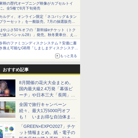
ショーツは1990円に
東映の歴代オープニング映像がカプセルトイ
に。全5種で8月下旬発売
カルディ、オンライン限定「ネコバッグ＆タン
ブラーセット」を一般販売。7月の抽選販売の
当選無効分
はやぶさ50％オフの「新幹線eチケット（トク
だ値スペシャル28）」発売。秋冬乗車分、えき
ねっと限定
令和のファミコンディスクシステム？安価に書
き換え可能なGB用「しましまディスクシステ
ム」
もっと見る
おすすめ記事
8月開催の花火大会まとめ。
国内最大級2.4万発「幕張ビ
ーチ」や日本三大「長岡」な
ど大型イベント目白押し！
全国で旅行キャンペーン
続々、最大1万5000円オフ
も！ いまお得な自治体まと
め
「GREEN×EXPO2027」チケ
ット情報まとめ。紙・電子の