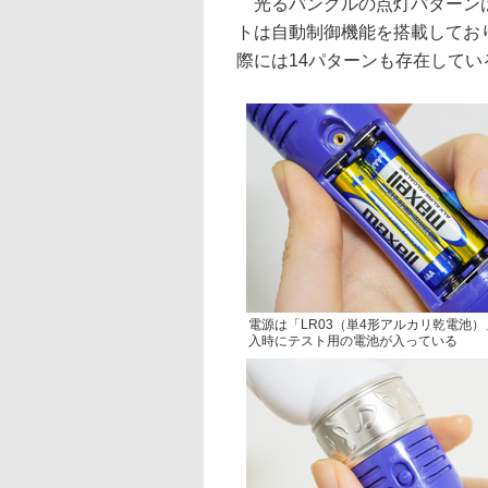
光るバングルの点灯パターンは
トは自動制御機能を搭載してお
際には14パターンも存在して
電源は「LR03（単4形アルカリ乾電池）
入時にテスト用の電池が入っている