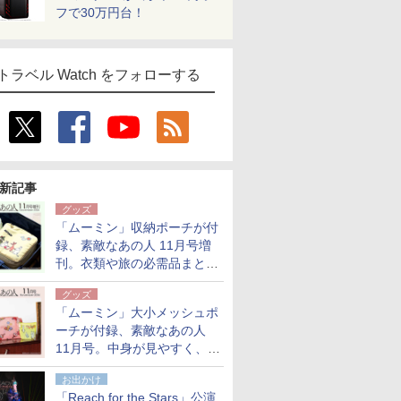
フで30万円台！
トラベル Watch をフォローする
新記事
グッズ
「ムーミン」収納ポーチが付
録、素敵なあの人 11月号増
刊。衣類や旅の必需品まとま
る大小2個セット
グッズ
「ムーミン」大小メッシュポ
ーチが付録、素敵なあの人
11月号。中身が見やすく、温
泉スパにも使える
お出かけ
「Reach for the Stars」公演