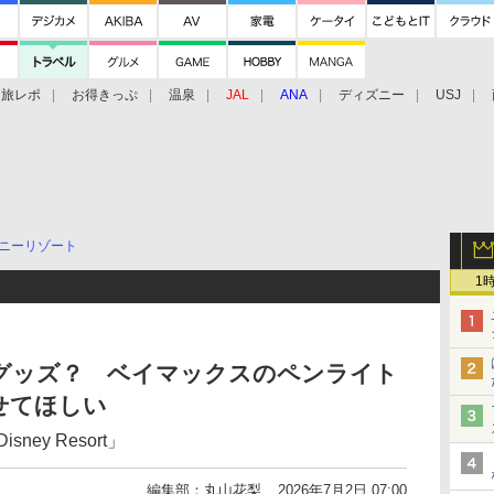
旅レポ
お得きっぷ
温泉
JAL
ANA
ディズニー
USJ
ニーリゾート
1
グッズ？ ベイマックスのペンライト
せてほしい
sney Resort」
編集部：丸山花梨
2026年7月2日 07:00