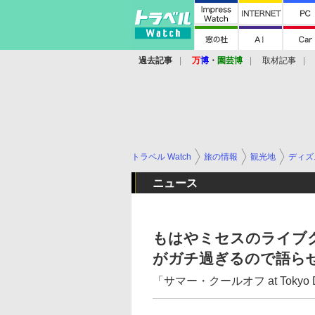
過去記事
万
博
・
園芸博
取材記事
トラベル Watch
旅の情報
観光地
ディズ
ニュース
もはやミセスのライブ
がガチ過ぎるので語ら
「サマー・クールオフ at Tokyo Di