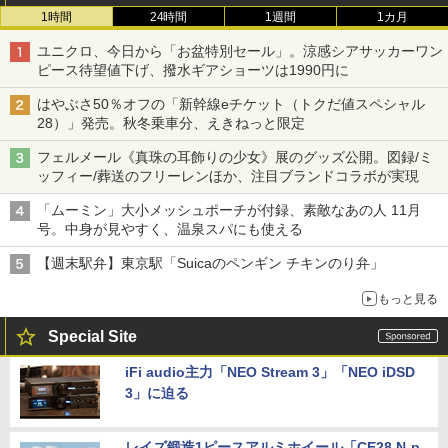
1時間
24時間
1週間
1カ月
ユニクロ、今日から「お盆特別セール」。涼感シアサッカーワン
ピース待望値下げ、撥水ギアショーツは1990円に
はやぶさ50％オフの「新幹線eチケット（トクだ値スペシャル
28）」発売。秋冬乗車分、えきねっと限定
フェルメール《真珠の耳飾りの少女》展のグッズ公開。図録/ミ
ッフィー/葬送のフリーレンほか、注目ブランドコラボが実現
「ムーミン」大小メッシュポーチが付録、素敵なあの人 11月
号。中身が見やすく、温泉スパにも使える
【週末駅弁】東京駅「Suicaのペンギン チキンのり弁」
もっと見る
Special Site
iFi audio主力「NEO Stream 3」「NEO iDSD
3」に迫る
レイズ鍛造1ピースアルミホイール「CE28 N-p