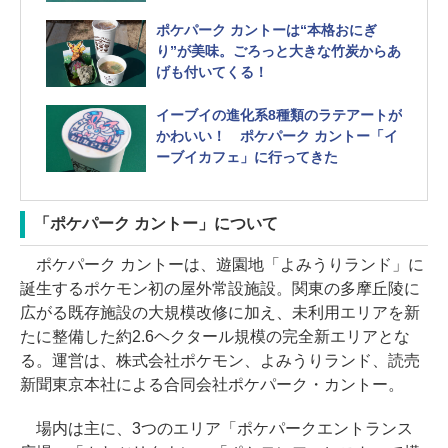
サイコソーダも
ポケパーク カントーは“本格おにぎ
り”が美味。ごろっと大きな竹炭からあ
げも付いてくる！
イーブイの進化系8種類のラテアートが
かわいい！ ポケパーク カントー「イ
ーブイカフェ」に行ってきた
「ポケパーク カントー」について
ポケパーク カントーは、遊園地「よみうりランド」に
誕生するポケモン初の屋外常設施設。関東の多摩丘陵に
広がる既存施設の大規模改修に加え、未利用エリアを新
たに整備した約2.6ヘクタール規模の完全新エリアとな
る。運営は、株式会社ポケモン、よみうりランド、読売
新聞東京本社による合同会社ポケパーク・カントー。
場内は主に、3つのエリア「ポケパークエントランス