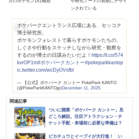
方のポケモン151種類
や研究ノートの表紙にデザイ
ンされている
ポケパークエントランス広場にある、セッコク
博士研究所。
ポケモンフォレストで暮らすポケモンたちの、
しぐさや行動をスケッチしながら研究・観察を
するのが博士の日課みたいだよ！
https://t.co/574
kxrOP1m
#ポケパークカントー
#pokeparkkanto
p
ic.twitter.com/wcDyOVxfbl
— 【公式】ポケパーク カントー PokéPark KANTO
(@PokeParkKANTOjp)
December 11, 2025
関連記事
ついに開業「ポケパーク カントー」見
どころ解説。注目アトラクション・チ
ケット手配・来場前に必要な準備は？
ピカチュウとイーブイが大行進！ い