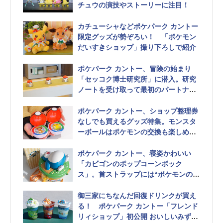
チュウの演技やストーリーに注目！
カチューシャなどポケパーク カントー
限定グッズが勢ぞろい！ 「ポケモン
だいすきショップ」撮り下ろしで紹介
ポケパーク カントー、冒険の始まり
「セッコク博士研究所」に潜入。研究
ノートを受け取って最初のパートナー
を選ぼう
ポケパーク カントー、ショップ整理券
なしでも買えるグッズ特集。モンスタ
ーボールはポケモンの交換も楽しめ
る！
ポケパーク カントー、寝姿かわいい
「カビゴンのポップコーンボック
ス」。首ストラップには“ポケモンのふ
え”付き
御三家にちなんだ回復ドリンクが買え
る！ ポケパーク カントー「フレンド
リィショップ」初公開 おいしいみずや