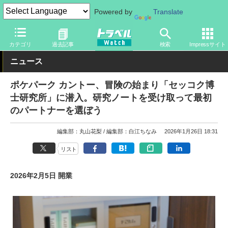
Powered by
Translate
トラベル Watch
旅の情報
観光地
テーマパーク
カテゴリ
過去記事
検索
Impressサイト
ニュース
ポケパーク カントー、冒険の始まり「セッコク博
士研究所」に潜入。研究ノートを受け取って最初
のパートナーを選ぼう
編集部：丸山花梨
編集部：白江ちなみ
2026年1月26日 18:31
リスト
2026年2月5日 開業