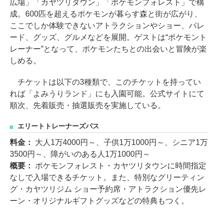
広場」「カヤツリタウン」「ポケモンフォレスト」で構
成。600匹を超えるポケモンが暮らす森と街が広がり、
ここでしか体験できないアトラクションやショー、パレ
ード、グッズ、グルメなどを展開。ゲストは“ポケモント
レーナー”となって、ポケモンたちとの出会いと冒険が楽
しめる。
チケットは以下の3種類で、このチケットを持ってい
れば「よみうりランド」にも入園可能。公式サイトにて
順次、先着販売・抽選販売を実施している。
エリートトレーナーズパス
料金：
大人1万4000円～、子供1万1000円～、シニア1万
3500円～、障がいのある人1万1000円～
概要：
ポケモンフォレスト・カヤツリタウンに時間指定
なしで入場できるチケット。また、特別なグリーティン
グ・カヤツリジム ショー予約席・アトラクション優先レ
ーン・オリジナルギフトグッズなどの特典もつく。