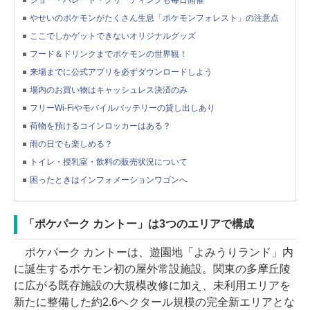
ショー・パレード・グリーティングも毎日開催
やせいのポケモンがたくさん生息「ポケモンフォレスト」の注意点
ここでしかゲットできないオリジナルグッズ
フード＆ドリンクまでポケモンの世界観！
来場までに公式アプリを必ずダウンロードしよう
場内のお買い物はキャッシュレス決済のみ
フリーWi-Fiやモバイルバッテリーの貸し出しあり
荷物を預けるコインロッカーはある？
雨の日でも楽しめる？
トイレ・授乳室・飲料の販売状況について
困ったときはインフォメーションワゴンへ
「ポケパーク カントー」は3つのエリアで構成
ポケパーク カントーは、遊園地「よみうりランド」内
に誕生するポケモン初の屋外常設施設。関東の多摩丘陵
に広がる既存施設の大規模改修に加え、未利用エリアを
新たに整備した約2.6ヘクタール規模の完全新エリアとな