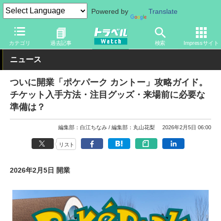
Powered by
Translate
トラベル Watch
旅の情報
観光地
テーマパーク
カテゴリ
過去記事
検索
Impressサイト
ニュース
ついに開業「ポケパーク カントー」攻略ガイド。
チケット入手方法・注目グッズ・来場前に必要な
準備は？
編集部：白江ちなみ
編集部：丸山花梨
2026年2月5日 06:00
リスト
2026年2月5日 開業