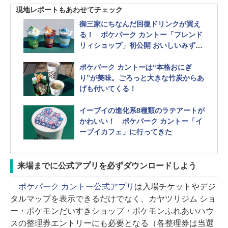
現地レポートもあわせてチェック
御三家にちなんだ回復ドリンクが買え
る！ ポケパーク カントー「フレンド
リィショップ」初公開 おいしいみずや
サイコソーダも
ポケパーク カントーは“本格おにぎ
り”が美味。ごろっと大きな竹炭からあ
げも付いてくる！
イーブイの進化系8種類のラテアートが
かわいい！ ポケパーク カントー「イ
ーブイカフェ」に行ってきた
来場までに公式アプリを必ずダウンロードしよう
ポケパーク カントー公式アプリ
は入場チケットやデジ
タルマップを表示できるだけでなく、カヤツリジム ショ
ー・ポケモンだいすきショップ・ポケモンふれあいハウ
スの整理券エントリーにも必要となる（各整理券は当選