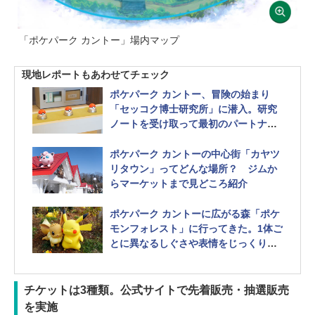
「ポケパーク カントー」場内マップ
現地レポートもあわせてチェック
ポケパーク カントー、冒険の始まり
「セッコク博士研究所」に潜入。研究
ノートを受け取って最初のパートナー
を選ぼう
ポケパーク カントーの中心街「カヤツ
リタウン」ってどんな場所？ ジムか
らマーケットまで見どころ紹介
ポケパーク カントーに広がる森「ポケ
モンフォレスト」に行ってきた。1体ご
とに異なるしぐさや表情をじっくり観
察しよう 階段や急な坂など注意点も
チケットは3種類。公式サイトで先着販売・抽選販売
を実施