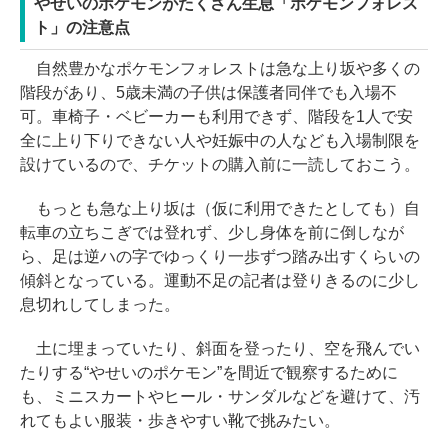
やせいのポケモンがたくさん生息「ポケモンフォレス
ト」の注意点
自然豊かなポケモンフォレストは急な上り坂や多くの
階段があり、5歳未満の子供は保護者同伴でも入場不
可。車椅子・ベビーカーも利用できず、階段を1人で安
全に上り下りできない人や妊娠中の人なども入場制限を
設けているので、チケットの購入前に一読しておこう。
もっとも急な上り坂は（仮に利用できたとしても）自
転車の立ちこぎでは登れず、少し身体を前に倒しなが
ら、足は逆ハの字でゆっくり一歩ずつ踏み出すくらいの
傾斜となっている。運動不足の記者は登りきるのに少し
息切れしてしまった。
土に埋まっていたり、斜面を登ったり、空を飛んでい
たりする“やせいのポケモン”を間近で観察するために
も、ミニスカートやヒール・サンダルなどを避けて、汚
れてもよい服装・歩きやすい靴で挑みたい。