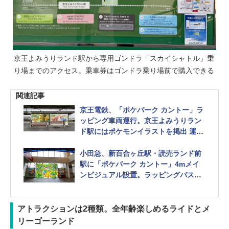
京王よみうりランド駅から専用ゴンドラ「スカイシャトル」乗
り場までのアクセス。乗車券はゴンドラ乗り場前で購入できる
関連記事
京王電鉄、「ポケパーク カントー」ラ
ッピング車両運行。京王よみうりラン
ド駅にはポケモンイラストを掲出 運営
会社とスポンサー契約
小田急、新百合ヶ丘駅・読売ランド前
駅に「ポケパーク カントー」4mメイ
ンビジュアル設置。ラッピングバスも
運行
アトラクションは2種類。全年齢楽しめるライドとメ
リーゴーランド