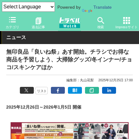
Powered by
Translate
トラベル Watch
旅の情報
セール
カテゴリ
過去記事
検索
Impressサイト
ニュース
無印良品「良いね祭」あす開始。チラシでお得な
商品を予習しよう、大掃除グッズ/冬インナー/チョ
コ/スキンケアほか
編集部：丸山花梨
2025年12月25日 17:00
リスト
2025年12月26日～2026年1月5日 開催