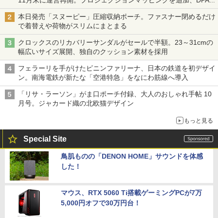
は1500円
本日発売「スヌーピー」圧縮収納ポーチ。ファスナー閉めるだけ
で着替えや荷物がスリムにまとまる
クロックスのリカバリーサンダルがセールで半額。23～31cmの
幅広いサイズ展開、独自のクッション素材を採用
フェラーリを手がけたピニンファリーナ、日本の鉄道を初デザイ
ン。南海電鉄が新たな「空港特急」をなにわ筋線へ導入
「リサ・ラーソン」がま口ポーチ付録、大人のおしゃれ手帖 10
月号。ジャカード織の北欧猫デザイン
もっと見る
Special Site
鳥肌ものの「DENON HOME」サウンドを体感
した！
マウス、RTX 5060 Ti搭載ゲーミングPCが7万
5,000円オフで30万円台！