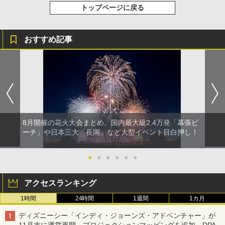
トップページに戻る
おすすめ記事
8月開催の花火大会まとめ。国内最大級2.4万発「幕張ビ
ーチ」や日本三大「長岡」など大型イベント目白押し！
●
●
●
●
●
●
アクセスランキング
1時間
24時間
1週間
1カ月
ディズニーシー「インディ・ジョーンズ・アドベンチャー」が
11月末に運営再開。プロジェクションマッピングを追加、DPA