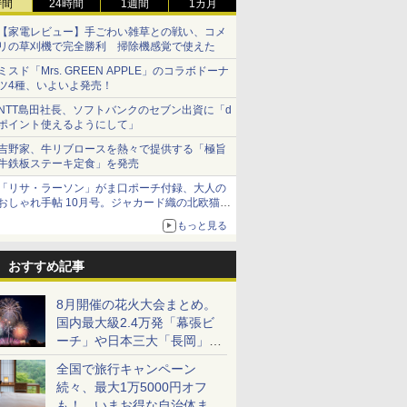
時間
24時間
1週間
1カ月
【家電レビュー】手ごわい雑草との戦い、コメ
リの草刈機で完全勝利 掃除機感覚で使えた
ミスド「Mrs. GREEN APPLE」のコラボドーナ
ツ4種、いよいよ発売！
NTT島田社長、ソフトバンクのセブン出資に「d
ポイント使えるようにして」
吉野家、牛リブロースを熱々で提供する「極旨
牛鉄板ステーキ定食」を発売
「リサ・ラーソン」がま口ポーチ付録、大人の
おしゃれ手帖 10月号。ジャカード織の北欧猫デ
ザイン
もっと見る
おすすめ記事
8月開催の花火大会まとめ。
国内最大級2.4万発「幕張ビ
ーチ」や日本三大「長岡」な
ど大型イベント目白押し！
全国で旅行キャンペーン
続々、最大1万5000円オフ
も！ いまお得な自治体まと