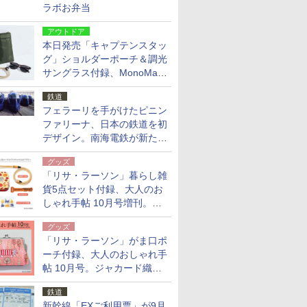
ラボお弁当
アウトドア
本日発売「キャプテンスタッ
グ」ショルダーポーチ＆調光
サングラス付録、MonoMax
9月号増刊
鉄道
フェラーリを手がけたピニン
ファリーナ、日本の鉄道を初
デザイン。南海電鉄が新たな
「空港特急」をなにわ筋線へ
グッズ
導入
「リサ・ラーソン」暮らし雑
貨5点セット付録、大人のお
しゃれ手帖 10月号増刊。
USBケーブルや缶ケースなど
グッズ
「リサ・ラーソン」がま口ポ
ーチ付録、大人のおしゃれ手
帖 10月号。ジャカード織の
北欧猫デザイン
鉄道
新幹線「EXご利用票」が9月