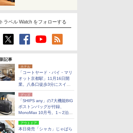
トラベル Watch をフォローする
新記事
ホテル
「コートヤード・バイ・マリ
オット京都駅」11月16日開
業。八条口徒歩3分にスイー
ト含む全270室、ダイニング
グッズ
も併設
「SHIPS any」の7大機能BIG
ボストンバッグが付録、
MonoMax 10月号。1～2泊の
荷物、キャリーオンも可能
アウトドア
本日発売「シャカ」じゃばら