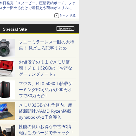
本日発売「スヌーピー」圧縮収納ポーチ。ファ
スナー閉めるだけで着替えや荷物がスリムにま
とまる
もっと見る
Special Site
ソニーミラーレス一眼の大特
集！ 見どころ記事まとめ
お値段そのままでメモリ倍
増！メモリ32GBの「お得な
ゲーミングノート」
マウス、RTX 5060 Ti搭載ゲ
ーミングPCが7万5,000円オ
フで30万円台！
メモリ32GBでも予算内。産
経新聞社がAMD Ryzen搭載
dynabookを2千台導入
性能の良いお得な中古PC情
報はこのページでチェック！