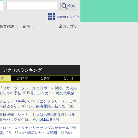
Impress サイト
全カテゴリ
商業施設
宿泊
アクセスランキング
時間
24時間
1週間
1カ月
「リサ・ラーソン」がま口ポーチ付録、大人の
おしゃれ手帖 10月号。ジャカード織の北欧猫デ
ザイン
フェラーリを手がけたピニンファリーナ、日本
の鉄道を初デザイン。南海電鉄が新たな「空港
特急」をなにわ筋線へ導入
本日発売「シャカ」じゃばら式4層収納ショル
ダーバッグが付録、MonoMax 9月号
クロックスのリカバリーサンダルがセールで半
額。23～31cmの幅広いサイズ展開、独自のク
ッション素材を採用