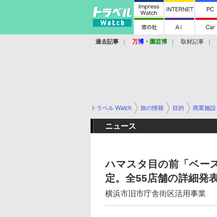
過去記事
万
博
・
園芸博
取材記事
トラベル Watch
旅の情報
目的
商業施設
ニュース
ハマスタ目の前「ベース
定。全55店舗の詳細発
横浜市旧市庁舎街区活用事業