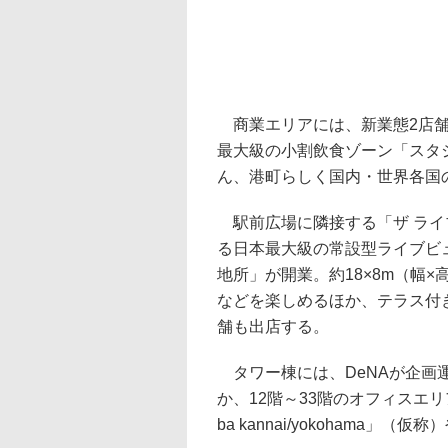
商業エリアには、新業態2店舗
最大級の小割飲食ゾーン「スタ
ん、港町らしく国内・世界各国
駅前広場に隣接する「ザ ライ
る日本最大級の常設型ライブビューイン
地所」が開業。約18×8m（幅
などを楽しめるほか、テラス付
舗も出店する。
タワー棟には、DeNAが企画
か、12階～33階のオフィスエ
ba kannai/yokohama