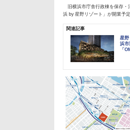
旧横浜市庁舎行政棟を保存・活
浜 by 星野リゾート」が開業予
関連記事
星野
浜市
「O