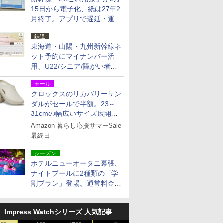
15日から電子化、紙は27年2
月終了。アプリで遅延・運休
も確認可能に
鉄道
東海道・山陽・九州新幹線ネ
ット予約にマイナンバー活
用、U22/シニア/障がい者割
を9月15日から発売
セール
クロックスのリカバリーサン
ダルがセールで半額。23～
31cmの幅広いサイズ展開、
独自のクッション素材を採用
Amazon 暮らし応援サマーSale
最終日
シーズン
ホテルニューオータニ幕張、
ナイトプールに2種類の「学
割プラン」登場。通常料金の
およそ半額でお得に夜活
Impress Watchシリーズ 人気記事