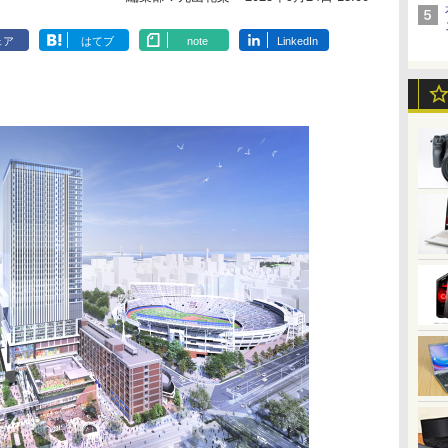
ェア
はてブ
note
LinkedIn