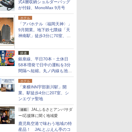
式4層収納ショルダーバッグ
が付録、MonoMax 9月号
ホテル
「アパホテル〈福岡天神〉」
9月開業。地下鉄七隈線「天
神南駅」徒歩3分に70室、エ
リア初の直営店
鉄道
銀座線、平日70本・土休日
58本増発で日中の運転を3分
間隔へ短縮。丸ノ内線も池袋
～中野坂上を4分間隔に
ホテル
「東横INN宇部新川駅」開
業。駅徒歩4分に207室、シ
ンエヴァ聖地
JALふるさとアンバサダ
連載
ー/応援隊に聞く地域愛
鹿児島空港で味わう地域の特
産品！ JALとぶえん亭のコ