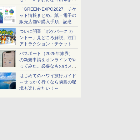
め
「GREEN×EXPO2027」チケ
ット情報まとめ。紙・電子の
販売店舗や購入手順、記念チ
ケットも解説
ついに開業「ポケパーク カ
ントー」見どころ解説。注目
アトラクション・チケット手
配・来場前に必要な準備は？
パスポート（2025年旅券）
の新規申請をオンラインでや
ってみた。必要なものはスマ
ホとマイナカードのみ
はじめてのハワイ旅行ガイド
～せっかく行くなら隣島の秘
境も楽しみたい！～