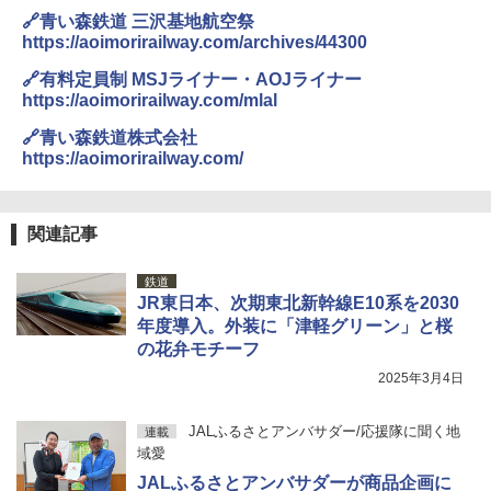
74820327.pdf
🔗青い森鉄道 三沢基地航空祭
熊撃退スプレー 熊よけスプレー 熊スプレー
https://aoimorirailway.com/archives/44300
[キャンパーズコレクション 山善] 傘みたいに
【日本企業販売】超強力クマ対策スプレー 30
広げるだけ パッとサッとテント ブラックコ
0ml（連続噴射30秒）110ml（連続噴射15
🔗有料定員制 MSJライナー・AOJライナー
ーティング フルクローズ メッシュ 3-4人用
秒）射程5～10m 安全ロック搭載 携帯収納袋
https://aoimorirailway.com/mlal
簡単設置 ポップアップテント エクルベージ
付き ヒグマ・イノシシ対策 自治体・教育機
ュ(BC仕様) PATC-150B(EB)
関の購入実績 登山・キャンプ・アウトドア・
🔗青い森鉄道株式会社
防災用品 長期保存可能 緊急時用 日本国内発
https://aoimorirailway.com/
送
￥8,991
￥3,680
Coleman(コールマン) ツーリングドーム/LD
関連記事
X 2人用 3人用 キャンプ アウトドア フェス
収納 コンパクト 簡単設営 カンガルーテント
ソーラー LED ランタン Type-C 充電式 ソー
鉄道
ソロキャンプ ソロテント
ラーランタン IP65防水 キャンプ用品 防災グ
JR東日本、次期東北新幹線E10系を2030
ッズ 6種類のライトモード 防災 吊り下げ 折
年度導入。外装に「津軽グリーン」と桜
り畳み式 キャンプソーラーライト防災 停電
￥20,718
節電対策 超高輝度 日本語取扱説明書付き
の花弁モチーフ
2025年3月4日
￥2,849
JALふるさとアンバサダー/応援隊に聞く地
連載
域愛
JALふるさとアンバサダーが商品企画に