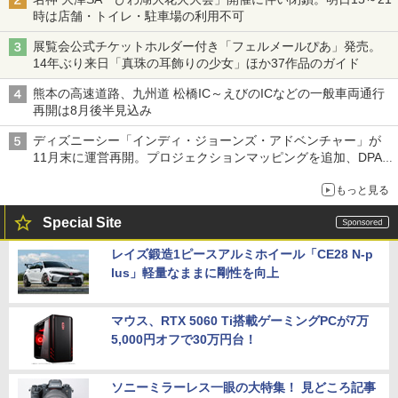
時は店舗・トイレ・駐車場の利用不可
展覧会公式チケットホルダー付き「フェルメールぴあ」発売。
14年ぶり来日「真珠の耳飾りの少女」ほか37作品のガイド
熊本の高速道路、九州道 松橋IC～えびのICなどの一般車両通行
再開は8月後半見込み
ディズニーシー「インディ・ジョーンズ・アドベンチャー」が
11月末に運営再開。プロジェクションマッピングを追加、DPA
は1500円
もっと見る
Special Site
レイズ鍛造1ピースアルミホイール「CE28 N-p
lus」軽量なままに剛性を向上
マウス、RTX 5060 Ti搭載ゲーミングPCが7万
5,000円オフで30万円台！
ソニーミラーレス一眼の大特集！ 見どころ記事