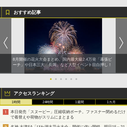
おすすめ記事
8月開催の花火大会まとめ。国内最大級2.4万発「幕張ビ
ーチ」や日本三大「長岡」など大型イベント目白押し！
●
●
●
●
●
●
アクセスランキング
1時間
24時間
1週間
1カ月
本日発売「スヌーピー」圧縮収納ポーチ。ファスナー閉めるだけ
で着替えや荷物がスリムにまとまる
名神 大津SA「びわ湖大花火大会」開催に伴い閉鎖。明日15～21