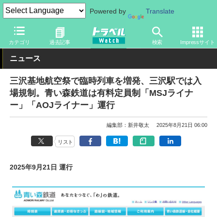
Powered by
Translate
トラベル Watch
地域
国内旅行
東北
カテゴリ
過去記事
検索
Impressサイト
ニュース
三沢基地航空祭で臨時列車を増発、三沢駅では入
場規制。青い森鉄道は有料定員制「MSJライナ
ー」「AOJライナー」運行
編集部：新井敬太
2025年8月21日 06:00
リスト
2025年9月21日 運行