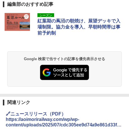
編集部のおすすめ記事
[キャンパーズコレクション 山善] ポップアッ
GRANDOOR ステンレス保冷剤 2個セット 2
シーズン
プテント 傘みたいに広げて畳める パッとサ
026リニューアル 急速冷凍 空間倍増 衛生的
紅葉期の蔦沼の朝焼け、展望デッキで入
ッとサンシェード キューブ フルクローズ メ
コンパクト 保冷力長持ち
場制限。協力金を導入、早朝時間帯は事
ッシュ 簡単設置 ワンタッチテント キャンプ
前予約制
&ハイキング カーキ PATC-150(KH)
￥2,980
￥6,832
ポインターライト 強力 小型 緑色/赤色/青紫色
USB充電式 高精度 超長距離照射 長時間使用
Google 検索で当サイトの記事を優先表示させる
PYKES PEAK (パイクスピーク) 着替えテン
可能 安全ロック付き 高安全性 金属製耐久 コ
ト プライバシー テント 【中が透けない】 1
ンパクト多機能設計 持ち運び便利 アウトド
人用 折りたたみ 防災グッズ 災害用トイレ ビ
ア/オフィス/教育現場/展示会用 緑
ーチ ピクニック ポップアップテント 携帯 簡
易 トイレテント (オリーブ)
￥1,180
￥-
DEWEL パラソル 大型 ビーチ アウトドアパ
ラソル ガーデン サイトシート付 折りたたみ
関連リンク
ENDLESS BASE 《めざましテレビで紹介》
防水 UVカット 4段階高さ調整 軽量 収納袋付
テント ワンタッチ RENEW 幅200 2-3人用 43
き
🔗ニュースリリース（PDF）
500002(89232)
https://aoimorirailway.com/wp/wp-
￥6,459
content/uploads/2025/07/cdc305ee9d74a9e861d33f54
￥5,499