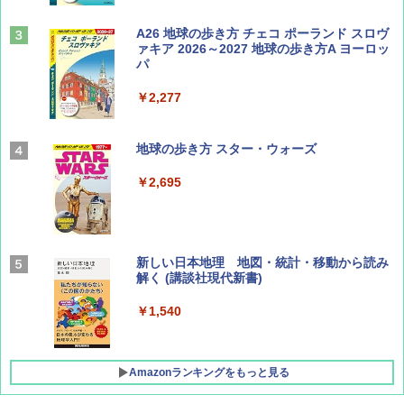
山と溪谷 2026年8月号「南アルプス大全」
A26 地球の歩き方 チェコ ポーランド スロヴ
ァキア 2026～2027 地球の歩き方A ヨーロッ
パ
￥1,540
￥2,277
AIRLINE（エアライン）2026年9月号【特
地球の歩き方 スター・ウォーズ
集】ボーイング110周年を祝して！
￥2,695
￥1,760
BE-PAL(ビ-パル) 2026年 9 月号【特別付録:
新しい日本地理 地図・統計・移動から読み
SOTO ミニマル"旅"財布 ランダム2種】
解く (講談社現代新書)
￥1,500
￥1,540
Amazonランキングをもっと見る