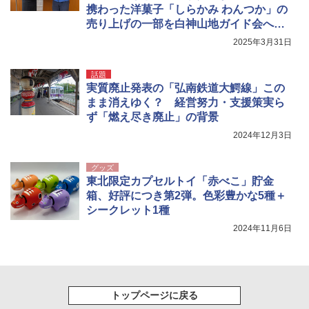
携わった洋菓子「しらかみ わんつか」の
売り上げの一部を白神山地ガイド会へ寄
付しました
2025年3月31日
話題
実質廃止発表の「弘南鉄道大鰐線」この
まま消えゆく？ 経営努力・支援策実ら
ず「燃え尽き廃止」の背景
2024年12月3日
グッズ
東北限定カプセルトイ「赤べこ」貯金
箱、好評につき第2弾。色彩豊かな5種＋
シークレット1種
2024年11月6日
トップページに戻る