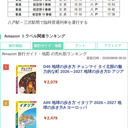
八戸駅～三沢駅間で臨時普通列車を運行する
Amazon トラベル関連ランキング
旅行雑誌
旅行ガイド・地図
テント
アウトドア
Amazon 旅行ガイド・地図 の売れ筋ランキング
更新日時：2026/08/06 06:02
ディズニーファン ２０２６年 ９月号 [雑
D40 地球の歩き方 チェンマイ タイ北部の魅
誌] (ＤＩＳＮＥＹ ＦＡＮ)
力的な町 2026～2027 地球の歩き方D アジア
￥713
￥2,079
Coyote No.89 特集 星野道夫 夢見る旅
A09 地球の歩き方 イタリア 2026～2027 地
球の歩き方A ヨーロッパ
￥1,540
￥2,479