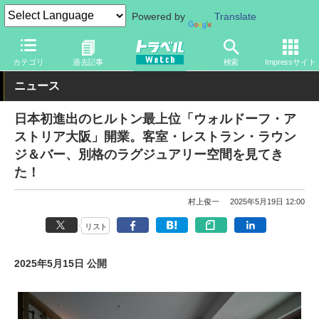
Powered by
Translate
トラベル Watch
地域
国内旅行
大阪
カテゴリ
過去記事
検索
Impressサイト
ニュース
日本初進出のヒルトン最上位「ウォルドーフ・ア
ストリア大阪」開業。客室・レストラン・ラウン
ジ＆バー、別格のラグジュアリー空間を見てき
た！
村上俊一
2025年5月19日 12:00
リスト
2025年5月15日 公開