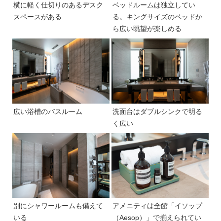
横に軽く仕切りのあるデスク
ベッドルームは独立してい
スペースがある
る。キングサイズのベッドか
ら広い眺望が楽しめる
広い浴槽のバスルーム
洗面台はダブルシンクで明る
く広い
別にシャワールームも備えて
アメニティは全館「イソップ
いる
（Aesop）」で揃えられてい