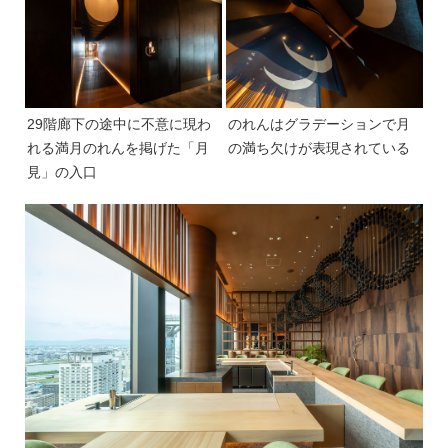
29階廊下の途中に不意に現わ
のれんはグラデーションで月
れる満月のれんを掲げた「月
の満ち欠けが表現されている
見」の入口