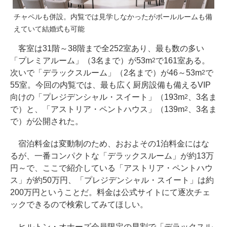
チャペルも併設。内覧では見学しなかったがボールルームも備
えていて結婚式も可能
客室は31階～38階まで全252室あり、最も数の多い
「プレミアルーム」（3名まで）が53m
で161室ある。
2
次いで「デラックスルーム」（2名まで）が46～53m
で
2
55室。今回の内覧では、最も広く厨房設備も備えるVIP
向けの「プレジデンシャル・スイート」（193m
、3名ま
2
で）と、「アストリア・ペントハウス」（139m
、3名ま
2
で）が公開された。
宿泊料金は変動制のため、おおよその1泊料金にはな
るが、一番コンパクトな「デラックスルーム」が約13万
円～で、ここで紹介している「アストリア・ペントハウ
ス」が約50万円、「プレジデンシャル・スイート」は約
200万円ということだ。料金は公式サイトにて逐次チェ
ックできるので検索してみてほしい。
ヒルトン・オナーズ会員限定の早割で「デラックスル