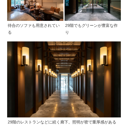
待合のソファも用意されてい
29階でもグリーンが豊富な作
る
り
29階のレストランなどに続く廊下。照明が密で重厚感がある