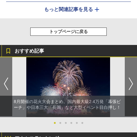
もっと関連記事を見る
トップページに戻る
おすすめ記事
8月開催の花火大会まとめ。国内最大級2.4万発「幕張ビ
ーチ」や日本三大「長岡」など大型イベント目白押し！
●
●
●
●
●
●