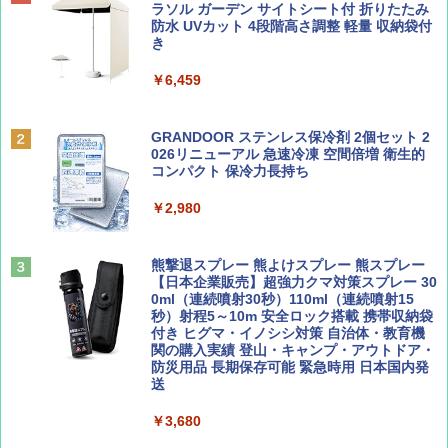
誌] (ＤＩＳＮＥＹ ＦＡＮ)
プテント 傘みたいに広げて畳める パッとサ
ラソル ガーデン サイトシート付 折りたたみ
ッとサンシェード キューブ フルクローズ メ
防水 UVカット 4段階高さ調整 軽量 収納袋付
￥0
ッシュ 簡単設置 ワンタッチテント キャンプ
き
￥713
&ハイキング カーキ PATC-150(KH)
￥6,459
￥6,831
BE-PAL(ビ-パル) 2026年 9 月号【特別付録:
D40 地球の歩き方 チェンマイ タイ北部の魅
SOTO ミニマル"旅"財布 ランダム2種】
力的な町 2026～2027 地球の歩き方D アジア
GRANDOOR ステンレス保冷剤 2個セット 2
PYKES PEAK (パイクスピーク) 着替えテン
026リニューアル 急速冷凍 空間倍増 衛生的
ト プライバシー テント 【中が透けない】 1
コンパクト 保冷力長持ち
￥1,500
￥2,079
人用 折りたたみ 防災グッズ 災害用トイレ ビ
ーチ ピクニック ポップアップテント 携帯 簡
￥2,980
易 トイレテント (グレー)
山と溪谷 2026年8月号「南アルプス大全」
A09 地球の歩き方 イタリア 2026～2027 地
￥4,980
球の歩き方A ヨーロッパ
熊撃退スプレー 熊よけスプレー 熊スプレー
￥1,540
【日本企業販売】超強力クマ対策スプレー 30
￥2,479
0ml（連続噴射30秒）110ml（連続噴射15
ENDLESS BASE 《めざましテレビで紹介》
秒）射程5～10m 安全ロック搭載 携帯収納袋
テント ワンタッチ RENEW 幅200 2-3人用 43
付き ヒグマ・イノシシ対策 自治体・教育機
500002(88859)
関の購入実績 登山・キャンプ・アウトドア・
防災用品 長期保存可能 緊急時用 日本国内発
Coyote No.89 特集 星野道夫 夢見る旅
地球の歩き方 スター・ウォーズ
送
￥5,999
￥1,540
￥2,695
￥3,680
[キャンパーズコレクション 山善] 傘みたいに