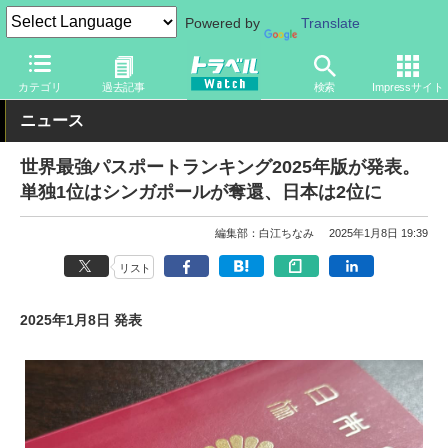
Powered by
Translate
トラベル Watch
旅の情報
書籍・Web
ランキング・統計調査
カテゴリ
過去記事
検索
Impressサイト
ニュース
世界最強パスポートランキング2025年版が発表。
単独1位はシンガポールが奪還、日本は2位に
編集部：白江ちなみ
2025年1月8日 19:39
リスト
2025年1月8日 発表