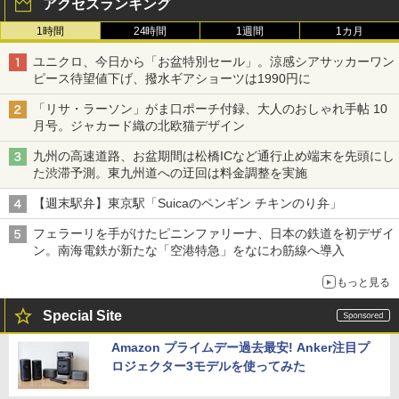
アクセスランキング
1時間
24時間
1週間
1カ月
ユニクロ、今日から「お盆特別セール」。涼感シアサッカーワン
ピース待望値下げ、撥水ギアショーツは1990円に
「リサ・ラーソン」がま口ポーチ付録、大人のおしゃれ手帖 10
月号。ジャカード織の北欧猫デザイン
九州の高速道路、お盆期間は松橋ICなど通行止め端末を先頭にし
た渋滞予測。東九州道への迂回は料金調整を実施
【週末駅弁】東京駅「Suicaのペンギン チキンのり弁」
フェラーリを手がけたピニンファリーナ、日本の鉄道を初デザイ
ン。南海電鉄が新たな「空港特急」をなにわ筋線へ導入
もっと見る
Special Site
Amazon プライムデー過去最安! Anker注目プ
ロジェクター3モデルを使ってみた