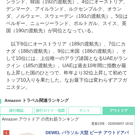
ンランド、韓国（192の渡航先）。4位にオーストリア、
デンマーク、アイルランド、ルクセンブルク、オラン
ダ、ノルウェー、スウェーデン（191の渡航先）。5位は
ベルギー、ニュージーランド、ポルトガル、スイス、英
国（190の渡航先）が同位となっている。
以下6位にオーストラリア（189の渡航先）、7位にカ
ナダ（188の渡航先）、9位に米国（186の渡航先）。そ
して10位には、上位唯一のアラブ諸国となるUAEがラン
クイン（185の渡航先）。UAEは過去10年間に指数が最
も上昇した国のひとつで、昨年より32位上昇して初めて
トップ10入りを果たした。なお最下位は変わらずアフガ
ニスタン。
Amazon トラベル関連ランキング
旅行雑誌
旅行ガイド・地図
テント
アウトドア
Amazon アウトドア の売れ筋ランキング
更新日時：2026/08/07 18:02
ディズニーファン ２０２６年 ９月号 [雑
僕が見た未来【完全版】
[キャンパーズコレクション 山善] ポップアッ
DEWEL パラソル 大型 ビーチ アウトドアパ