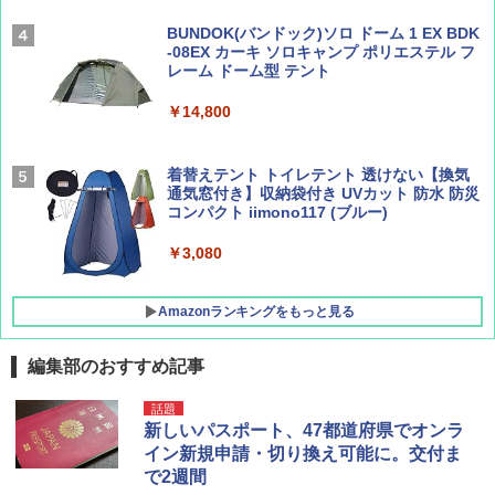
広げるだけ パッとサッとテント ブラックコ
ーティング フルクローズ メッシュ 3-4人用
BUNDOK(バンドック)ソロ ドーム 1 EX BDK
簡単設置 ポップアップテント エクルベージ
-08EX カーキ ソロキャンプ ポリエステル フ
AIRLINE（エアライン）2026年9月号【特
A26 地球の歩き方 チェコ ポーランド スロヴ
ュ(BC仕様) PATC-150B(EB)
レーム ドーム型 テント
集】ボーイング110周年を祝して！
ァキア 2026～2027 地球の歩き方A ヨーロッ
パ
￥9,990
￥14,800
￥1,760
￥2,277
[キャンパーズコレクション 山善] 傘みたいに
着替えテント トイレテント 透けない【換気
広げるだけ パッとサッとテント キューブワ
通気窓付き】収納袋付き UVカット 防水 防災
イド ブラックコーティング フルクローズ メ
コンパクト iimono117 (ブルー)
ッシュ 4人用 簡単設置 ポップアップテント P
ATCW-150B エクルベージュ
￥3,080
￥-
Amazonランキングをもっと見る
編集部のおすすめ記事
話題
新しいパスポート、47都道府県でオンラ
イン新規申請・切り換え可能に。交付ま
で2週間