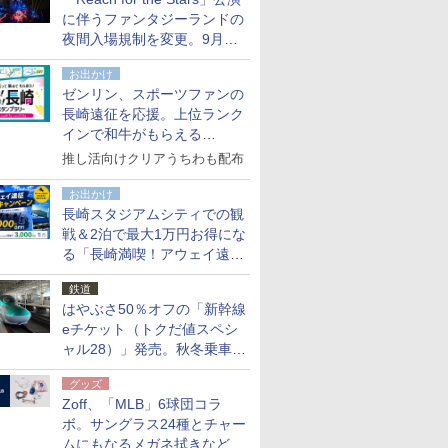
た
に伴うファンタジーランドの
夜間入場規制を変更。9月か
ら18時50分～20時ごろに
お出かけ
ゼンリン、スポーツファンの
長崎遠征を応援。上位ランク
インで和牛がもらえる
「GO！GO！長崎スタンプラ
推し活向けクリアうちわも配布
リー」
お出かけ
長崎スタジアムシティでの観
戦＆2泊で最大1万円お得にな
る「長崎満喫！アウェイ遠征
応援キャンペーン」
鉄道
はやぶさ50％オフの「新幹線
eチケット（トクだ値スペシ
ャル28）」発売。秋冬乗車
分、えきねっと限定
グッズ
Zoff、「MLB」6球団コラ
ボ。サングラス24種とチャー
ムにもなるメガネ拭きなど雑