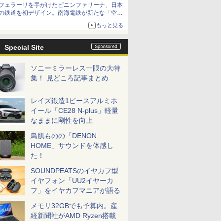
フェラーリを手がけたピニンファリーナ、日本
の鉄道を初デザイン。南海電鉄が新たな「空港
特急」をなにわ筋線へ導入
もっと見る
Special Site
ソニーミラーレス一眼の大特
集！ 見どころ記事まとめ
レイズ鍛造1ピースアルミホ
イール「CE28 N-plus」軽量
なままに剛性を向上
鳥肌ものの「DENON
HOME」サウンドを体感し
た！
SOUNDPEATSのイヤカフ型
イヤフォン「UU2イヤーカ
フ」をイヤカフマニアが語る
メモリ32GBでも予算内。産
経新聞社がAMD Ryzen搭載