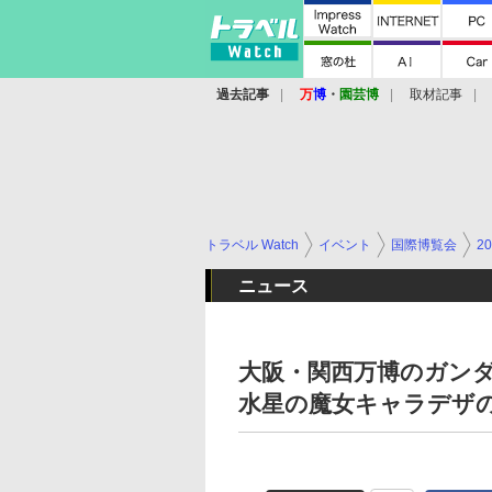
過去記事
万
博
・
園芸博
取材記事
トラベル Watch
イベント
国際博覧会
2
ニュース
大阪・関西万博のガン
水星の魔女キャラデザ