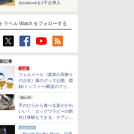
dynabookを2千台導入
トラベル Watch をフォローする
新記事
話題
フェルメール《真珠の耳飾り
の少女》展のグッズ公開。図
録/ミッフィー/葬送のフリー
レンほか、注目ブランドコラ
旅レポ
ボが実現
手のひらから食べる姿がかわ
いい！ ロックワラビーの餌
付け体験もできる、ケアンズ
でアサートン高原の日本語ガ
お出かけ
イド付きツアーに参加してみ
「Reach for the Stars」公演