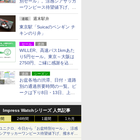
別セール」。涼感シアサッカ
ーワンピース待望値下げ、撥
水ギアショーツは1990円に
週末駅弁
連載
東京駅「Suicaのペンギン チ
キンのり弁」
セール
道路
WILLER、高速バス1kmあた
り5円セール。東京～大阪は
2750円、ご縁に感謝を込め
た20周年記念キャンペーン
道路
シーズン
お盆各地の渋滞、日付・道路
別の通過所要時間の一覧。ピ
ークは下り8日・13日、上り
14日・15日
Impress Watchシリーズ 人気記事
時間
24時間
1週間
1カ月
ユニクロ、今日から「お盆特別セール」。涼感
シアサッカーワンピース待望値下げ、撥水ギア
ショーツは1990円に