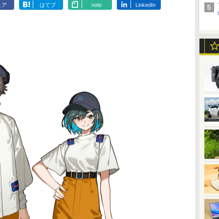
ェア
はてブ
note
LinkedIn