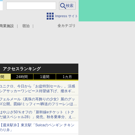
Impress サイト
全カテゴリ
商業施設
宿泊
アクセスランキング
時間
24時間
1週間
1カ月
ユニクロ、今日から「お盆特別セール」。涼感
シアサッカーワンピース待望値下げ、撥水ギア
ショーツは1990円に
フェルメール《真珠の耳飾りの少女》展のグッ
ズ公開。図録/ミッフィー/葬送のフリーレンほ
か、注目ブランドコラボが実現
はやぶさ50％オフの「新幹線eチケット（トク
だ値スペシャル28）」発売。秋冬乗車分、えき
ねっと限定
【週末駅弁】東京駅「Suicaのペンギン チキン
のり弁」