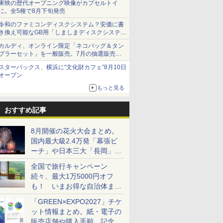
東映の歴代オープニング映像がカプセルトイ
に。全5種で8月下旬発売
令和のファミコンディスクシステム？安価に書
き換え可能なGB用「しましまディスクシステ
ム」
カルディ、オンライン限定「ネコバッグ＆タン
ブラーセット」を一般販売。7月の抽選販売の
当選無効分
スターバックス、横浜に“文化財カフェ”8月10日
オープン
もっと見る
おすすめ記事
8月開催の花火大会まとめ。
国内最大級2.4万発「幕張ビ
ーチ」や日本三大「長岡」な
ど大型イベント目白押し！
全国で旅行キャンペーン
続々、最大1万5000円オフ
も！ いまお得な自治体まと
め
「GREEN×EXPO2027」チケ
ット情報まとめ。紙・電子の
販売店舗や購入手順、記念チ