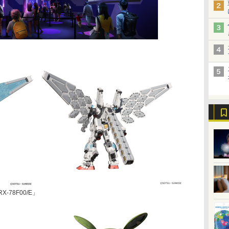
78F00/E」