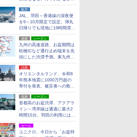
貨24種
航空
JAL、羽田～香港線の深夜便
を9～10月限定で設定。弾丸
日帰りでも現地に19時間滞在
できる
道路
シーズン
九州の高速道路、お盆期間は
松橋ICなど通行止め端末を先
頭にした渋滞予測。東九州道
への迂回は料金調整を実施
話題
オリエンタルランド、令和8
年熊本地震に1000万円超の
寄付を発表。被災者への救援
活動・復旧支援
道路
シーズン
首都高のお盆渋滞、アクアラ
イン～湾岸線は通過に最大2
時間15分。羽田の利用には
「空港西出口」の利用検討を
セール
ユニクロ、今日から「お盆特