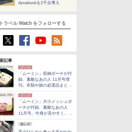
dynabookを2千台導入
トラベル Watch をフォローする
新記事
グッズ
「ムーミン」収納ポーチが付
録、素敵なあの人 11月号増
刊。衣類や旅の必需品まとま
る大小2個セット
グッズ
「ムーミン」大小メッシュポ
ーチが付録、素敵なあの人
11月号。中身が見やすく、温
泉スパにも使える
旅レポ
手のひらから食べる姿がかわ