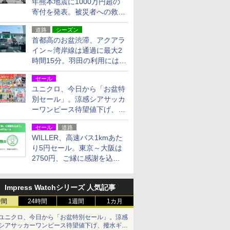
年熊本地震に1000万円超の
寄付を発表。被災者への救援
活動・復旧支援
道路
シーズン
首都高のお盆渋滞、アクアラ
イン～湾岸線は通過に最大2
時間15分。羽田の利用には
「空港西出口」の利用検討を
セール
ユニクロ、今日から「お盆特
別セール」。涼感シアサッカ
ーワンピース待望値下げ、撥
水ギアショーツは1990円に
セール
道路
WILLER、高速バス1kmあた
り5円セール。東京～大阪は
2750円、ご縁に感謝を込め
た20周年記念キャンペーン
Impress Watchシリーズ 人気記事
時間
24時間
1週間
1カ月
ユニクロ、今日から「お盆特別セール」。涼感
シアサッカーワンピース待望値下げ、撥水ギア