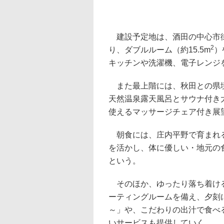
建設予定地は、酒田の中心市街
2
り、ダブルルーム（約15.5m
）
キッチンや洗濯機、電子レンジ
また最上階には、秋田との県境
天然温泉露天風呂とサウナ付き
使えるマッサージチェア付き展
朝食には、庄内平野で育まれる
を活かし、体に優しい・地元の
という。
そのほか、ゆったり落ち着ける
ーティングルームを備え、夕刻
～」や、こだわりの出汁で食べ
いサービスも提供していく。