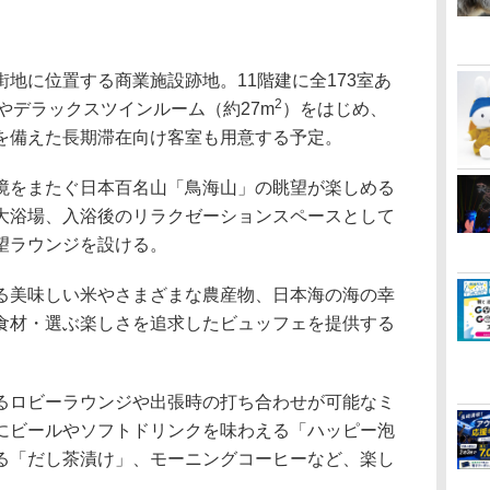
地に位置する商業施設跡地。11階建に全173室あ
2
やデラックスツインルーム（約27m
）をはじめ、
を備えた長期滞在向け客室も用意する予定。
をまたぐ日本百名山「鳥海山」の眺望が楽しめる
大浴場、入浴後のリラクゼーションスペースとして
望ラウンジを設ける。
美味しい米やさまざまな農産物、日本海の海の幸
食材・選ぶ楽しさを追求したビュッフェを提供する
ロビーラウンジや出張時の打ち合わせが可能なミ
にビールやソフトドリンクを味わえる「ハッピー泡
る「だし茶漬け」、モーニングコーヒーなど、楽し