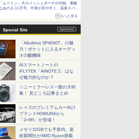
「ムーミン」大小メッシュポーチが付録、素敵
なあの人 11月号。中身が見やすく、温泉スパに
も使える
もっと見る
Special Site
「A&ultima SP4000T」の魅
力！ポケットに入るオーディ
オの醍醐味
AIスマートノートの
iFLYTEK「AINOTE 2」はな
ぜ魅力的なのか？
ソニーミラーレス一眼の大特
集！ 見どころ記事まとめ
レイズのプレミアムカー向け
ブランドHOMURAから
「2×9R」が登場！
メモリ32GBでも予算内。産
経新聞社がAMD Ryzen搭載