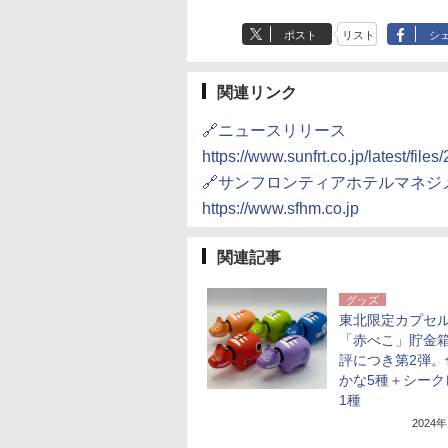
ポスト
リスト
シ
関連リンク
🔗ニュースリリース
https://www.sunfrt.co.jp/latest/fi
🔗サンフロンティアホテルマネジ
https://www.sfhm.co.jp
関連記事
グッズ
東北限定カプセ
「赤べこ」貯金
評につき第2弾。
かな5種＋シーク
1種
2024