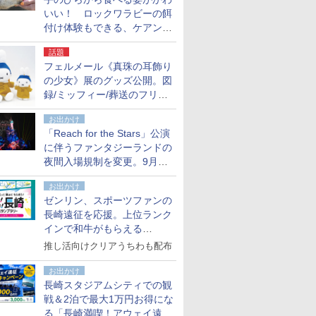
いい！ ロックワラビーの餌
付け体験もできる、ケアンズ
でアサートン高原の日本語ガ
話題
イド付きツアーに参加してみ
フェルメール《真珠の耳飾り
た
の少女》展のグッズ公開。図
録/ミッフィー/葬送のフリー
レンほか、注目ブランドコラ
お出かけ
ボが実現
「Reach for the Stars」公演
に伴うファンタジーランドの
夜間入場規制を変更。9月か
ら18時50分～20時ごろに
お出かけ
ゼンリン、スポーツファンの
長崎遠征を応援。上位ランク
インで和牛がもらえる
「GO！GO！長崎スタンプラ
推し活向けクリアうちわも配布
リー」
お出かけ
長崎スタジアムシティでの観
戦＆2泊で最大1万円お得にな
る「長崎満喫！アウェイ遠征