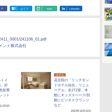
ェア
はてブ
note
LinkedIn
les/2411_0001/241106_01.pdf
メント株式会社
ホテル
ルトイ
花京院の「リッチモン
箱、好
ドホテル仙台」リニュ
色彩豊
ーアル。全272室、本
レット
館にキッズスペース/別
館にビジネスラウンジ
など
年11月6日
2024年10月31日