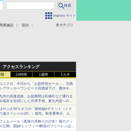
Impress サイト
全カテゴリ
商業施設
宿泊
アクセスランキング
時間
24時間
1週間
1カ月
ユニクロ、今日から「お盆特別セール」。涼感
シアサッカーワンピース待望値下げ、撥水ギア
ショーツは1990円に
九州の高速道路、お盆期間は松橋ICなど通行止
め端末を先頭にした渋滞予測。東九州道への迂
回は料金調整を実施
はやぶさ50％オフの「新幹線eチケット（トク
だ値スペシャル28）」発売。秋冬乗車分、えき
ねっと限定
フェルメール《真珠の耳飾りの少女》展のグッ
ズ公開。図録/ミッフィー/葬送のフリーレンほ
か、注目ブランドコラボが実現