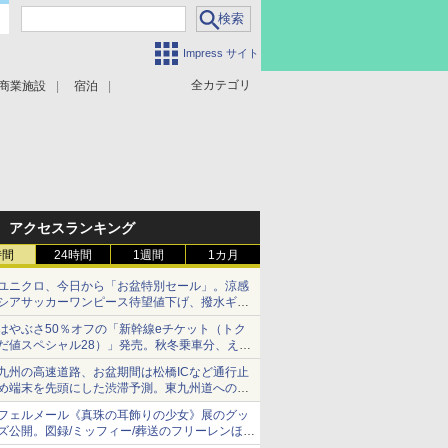
Impress サイト
全カテゴリ
商業施設
宿泊
アクセスランキング
時間
24時間
1週間
1カ月
ユニクロ、今日から「お盆特別セール」。涼感
シアサッカーワンピース待望値下げ、撥水ギア
ショーツは1990円に
はやぶさ50％オフの「新幹線eチケット（トク
だ値スペシャル28）」発売。秋冬乗車分、えき
ねっと限定
九州の高速道路、お盆期間は松橋ICなど通行止
め端末を先頭にした渋滞予測。東九州道への迂
回は料金調整を実施
フェルメール《真珠の耳飾りの少女》展のグッ
ズ公開。図録/ミッフィー/葬送のフリーレンほ
か、注目ブランドコラボが実現