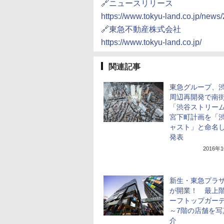
🔗ニュースリリース
https://www.tokyu-land.co.jp/news
🔗東急不動産株式会社
https://www.tokyu-land.co.jp/
関連記事
東急グループ、
周辺再開発で南
「渋谷ストリー
宮下町計画を「
ャスト」と命名
発表
2016年
新生・東急プラ
が開業！ 最上
ーフトップガーデ
～7階の店舗を写
介