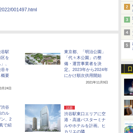
/2022/001497.html
渋谷駅
東京都、「明治公園」
街区を
「代々木公園」の整
ム」、
備・運営事業者を決
渋谷キ
定。2023年から2024年
し概要
にかけ順次供用開始
2021年11月9日
10月24日
ザ渋谷
話題
階のル
渋谷駅東口エリアに空
ン、2
港・高速バスターミナ
真で紹
ルやホテルを計画。ヒ
カリエの隣