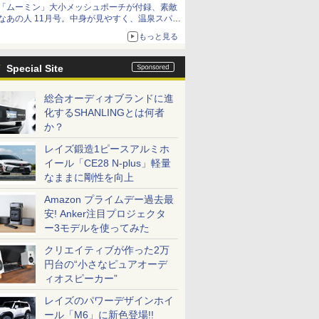
「ムーミン」大小メッシュポーチが付録、素敵
なあの人 11月号。中身が見やすく、温泉スパに
も使える
もっと見る
Special Site
総合オーディオブランドに進
化するSHANLINGとは何者
か？
レイズ鍛造1ピースアルミホ
イール「CE28 N-plus」軽量
なままに剛性を向上
Amazon プライムデー過去最
安! Anker注目プロジェクタ
ー3モデルを使ってみた
クリエイティブが作った2万
円台の“小さなピュアオーデ
ィオスピーカー”
レイズのパワーデザインホイ
ール「M6」に新色登場!!