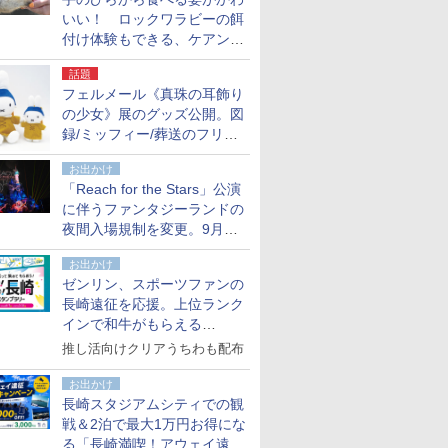
いい！ ロックワラビーの餌
付け体験もできる、ケアンズ
でアサートン高原の日本語ガ
話題
イド付きツアーに参加してみ
フェルメール《真珠の耳飾り
た
の少女》展のグッズ公開。図
録/ミッフィー/葬送のフリー
レンほか、注目ブランドコラ
お出かけ
ボが実現
「Reach for the Stars」公演
に伴うファンタジーランドの
夜間入場規制を変更。9月か
ら18時50分～20時ごろに
お出かけ
ゼンリン、スポーツファンの
長崎遠征を応援。上位ランク
インで和牛がもらえる
「GO！GO！長崎スタンプラ
推し活向けクリアうちわも配布
リー」
お出かけ
長崎スタジアムシティでの観
戦＆2泊で最大1万円お得にな
る「長崎満喫！アウェイ遠征