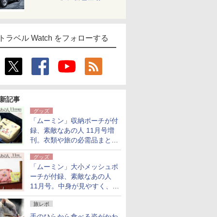
トラベル Watch をフォローする
新記事
グッズ
「ムーミン」収納ポーチが付
録、素敵なあの人 11月号増
刊。衣類や旅の必需品まとま
る大小2個セット
グッズ
「ムーミン」大小メッシュポ
ーチが付録、素敵なあの人
11月号。中身が見やすく、温
泉スパにも使える
旅レポ
手のひらから食べる姿がかわ