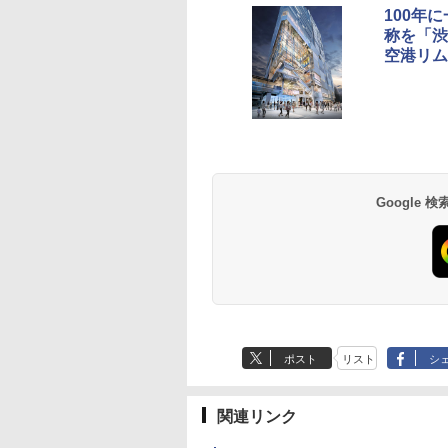
100年
称を「渋
空港リム
草津温泉 ホテル櫻
品川プリンスホテル
グランドニッコー東
海のサウナ＆スパ
東京ドームホテル
シェラトン・グラン
井
京ベイ 舞浜
オールインクルーシ
デ・トーキョーベ
7,037円～
7,980円～
ブ 島原温泉ホテル
イ・ホテル
14,300円～
6,800円～
南風楼
10,450円～
7,950円～
Google
ポスト
リスト
シ
関連リンク