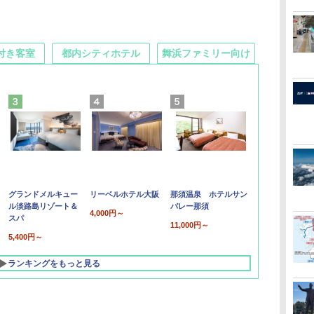
付き客室
都内シティホテル
舞浜ファミリー向け
グランドメルキュー
リーベルホテル大阪
那須温泉 ホテルサン
ル淡路島リゾート＆
バレー那須
4,000円～
スパ
11,000円～
5,400円～
ランキングをもっと見る