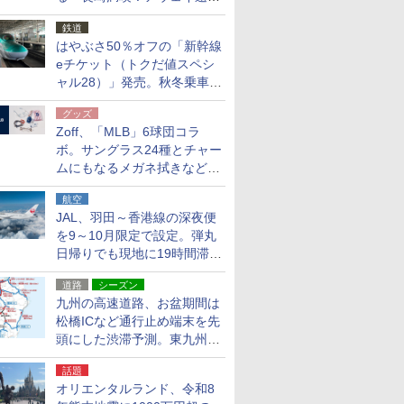
応援キャンペーン」
鉄道
はやぶさ50％オフの「新幹線
eチケット（トクだ値スペシ
ャル28）」発売。秋冬乗車
分、えきねっと限定
グッズ
Zoff、「MLB」6球団コラ
ボ。サングラス24種とチャー
ムにもなるメガネ拭きなど雑
貨24種
航空
JAL、羽田～香港線の深夜便
を9～10月限定で設定。弾丸
日帰りでも現地に19時間滞在
できる
道路
シーズン
九州の高速道路、お盆期間は
松橋ICなど通行止め端末を先
頭にした渋滞予測。東九州道
への迂回は料金調整を実施
話題
オリエンタルランド、令和8