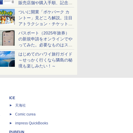
販売店舗や購入手順、記念チ
ケットも解説
ついに開業「ポケパーク カ
ントー」見どころ解説。注目
アトラクション・チケット手
配・来場前に必要な準備は？
パスポート（2025年旅券）
の新規申請をオンラインでや
ってみた。必要なものはスマ
ホとマイナカードのみ
はじめてのハワイ旅行ガイド
～せっかく行くなら隣島の秘
境も楽しみたい！～
ICE
天海社
ス
Comic curea
impress QuickBooks
PUBFUN