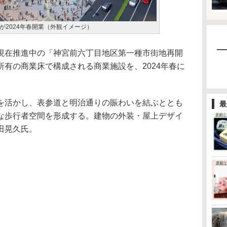
が2024年春開業（外観イメージ）
在推進中の「神宮前六丁目地区第一種市街地再開
有の商業床で構成される商業施設を、2024年春に
活かし、表参道と明治通りの賑わいを結ぶととも
最
な歩行者空間を形成する。建物の外装・屋上デザイ
田晃久氏。