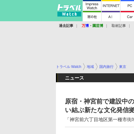
過去記事
万
博
・
園芸博
取材記事
トラベル Watch
地域
国内旅行
東京
ニュース
原宿・神宮前で建設中の
い結ぶ新たな文化発信
「神宮前六丁目地区第一種市街