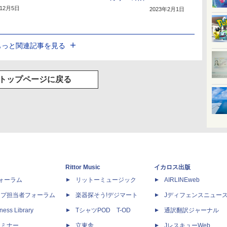
年12月5日
2023年2月1日
もっと関連記事を見る
トップページに戻る
Rittor Music
イカロス出版
dフォーラム
リットーミュージック
AIRLINEweb
ップ担当者フォーラム
楽器探そう!デジマート
Jディフェンスニュー
ness Library
TシャツPOD T-OD
通訳翻訳ジャーナル
セミナー
立東舎
JレスキューWeb