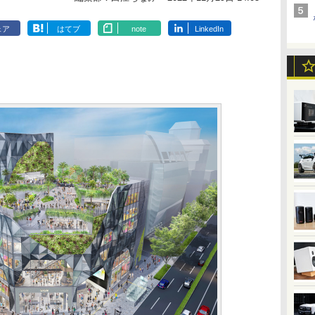
ェア
はてブ
note
LinkedIn