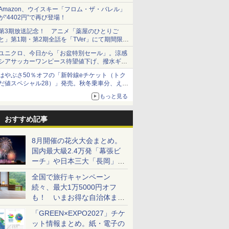
Amazon、ウイスキー「フロム・ザ・バレル」
が“4402円”で再び登場！
第3期放送記念！ アニメ「薬屋のひとりご
と」第1期・第2期全話を「TVer」にて期間限定
で順次無料配信開始
ユニクロ、今日から「お盆特別セール」。涼感
シアサッカーワンピース待望値下げ、撥水ギア
ショーツは1990円に
はやぶさ50％オフの「新幹線eチケット（トク
だ値スペシャル28）」発売。秋冬乗車分、えき
ねっと限定
もっと見る
おすすめ記事
8月開催の花火大会まとめ。
国内最大級2.4万発「幕張ビ
ーチ」や日本三大「長岡」な
ど大型イベント目白押し！
全国で旅行キャンペーン
続々、最大1万5000円オフ
も！ いまお得な自治体まと
め
「GREEN×EXPO2027」チケ
ット情報まとめ。紙・電子の