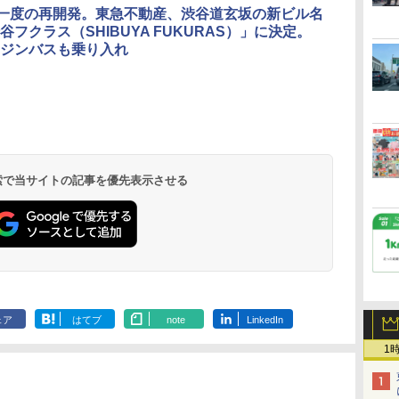
に一度の再開発。東急不動産、渋谷道玄坂の新ビル名
谷フクラス（SHIBUYA FUKURAS）」に決定。
ジンバスも乗り入れ
北陸 福井 あわら
品川プリンスホテ
舞浜ビューホテル
箱根湯本温泉 ホテ
ホテルトラスティ東
オリエンタルホテル
下呂温泉 水明館
住友不動産ホテル ヴ
東京ベイ舞浜ホテル
温泉 清風荘（北陸
ル イーストタワー
ｂｙ ＨＵＬＩＣ
ル おかだ
京ベイサイド
東京ベイ
ィラフォンテーヌグラ
ファーストリゾート
8,250円～
最大級の庭園露天風
（旧：東京ベイ舞浜
ンド東京有明
9,958円～
11,200円～
5,450円～
5,200円～
4,290円～
呂の宿 清風荘）
ホテル）
19,541円～
5,758円～
6,070円～
 検索で当サイトの記事を優先表示させる
ェア
はてブ
note
LinkedIn
1