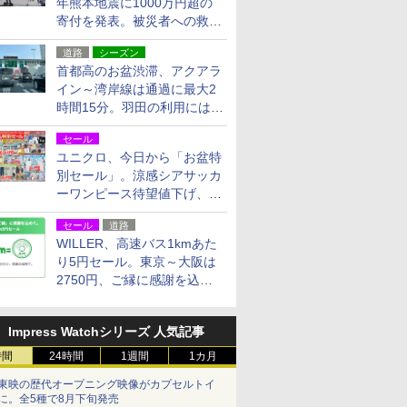
年熊本地震に1000万円超の
寄付を発表。被災者への救援
活動・復旧支援
道路
シーズン
首都高のお盆渋滞、アクアラ
イン～湾岸線は通過に最大2
時間15分。羽田の利用には
「空港西出口」の利用検討を
セール
ユニクロ、今日から「お盆特
別セール」。涼感シアサッカ
ーワンピース待望値下げ、撥
水ギアショーツは1990円に
セール
道路
WILLER、高速バス1kmあた
り5円セール。東京～大阪は
2750円、ご縁に感謝を込め
た20周年記念キャンペーン
Impress Watchシリーズ 人気記事
時間
24時間
1週間
1カ月
東映の歴代オープニング映像がカプセルトイ
に。全5種で8月下旬発売