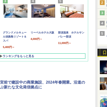
グランドメルキュー
リーベルホテル大阪
那須温泉 ホテルサン
ル淡路島リゾート＆
バレー那須
4,000円～
スパ
11,000円～
5,400円～
ランキングをもっと見る
宮前で建設中の商業施設、2024年春開業。沿道の
ぶ新たな文化発信拠点に
北陸 福井 あわら
品川プリンスホテ
舞浜ビューホテル
箱根湯本温泉 ホテ
ホテルトラスティ東
オリエンタルホテル
下呂温泉 水明館
住友不動産ホテル ヴ
東京ベイ舞浜ホテル