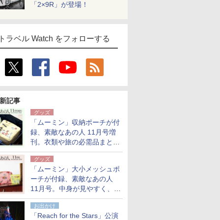
「2×9R」が登場！
トラベル Watch をフォローする
新記事
グッズ
「ムーミン」収納ポーチが付
録、素敵なあの人 11月号増
刊。衣類や旅の必需品まとま
る大小2個セット
グッズ
「ムーミン」大小メッシュポ
ーチが付録、素敵なあの人
11月号。中身が見やすく、温
泉スパにも使える
お出かけ
「Reach for the Stars」公演