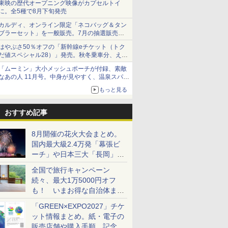
東映の歴代オープニング映像がカプセルトイ
に。全5種で8月下旬発売
カルディ、オンライン限定「ネコバッグ＆タン
ブラーセット」を一般販売。7月の抽選販売の
当選無効分
はやぶさ50％オフの「新幹線eチケット（トク
だ値スペシャル28）」発売。秋冬乗車分、えき
ねっと限定
「ムーミン」大小メッシュポーチが付録、素敵
なあの人 11月号。中身が見やすく、温泉スパに
も使える
もっと見る
おすすめ記事
8月開催の花火大会まとめ。
国内最大級2.4万発「幕張ビ
ーチ」や日本三大「長岡」な
ど大型イベント目白押し！
全国で旅行キャンペーン
続々、最大1万5000円オフ
も！ いまお得な自治体まと
め
「GREEN×EXPO2027」チケ
ット情報まとめ。紙・電子の
販売店舗や購入手順、記念チ