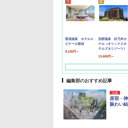
那須温泉 ホテルエ
別府温泉 杉乃井ホ
ピナール那須
テル（オリックスホ
テルズ＆リゾーツ）
9,135円～
13,400円～
編集部のおすすめ記事
話題
原宿・神
賑わい結
草津温泉 ホテル櫻
品川プリンスホテル
グランドニッコー東
海のサウナ＆スパ
東京ドームホテル
シェラトン・グラン