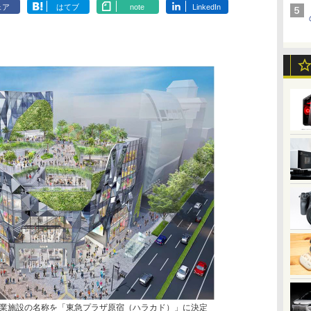
ェア
はてブ
note
LinkedIn
業施設の名称を「東急プラザ原宿（ハラカド）」に決定