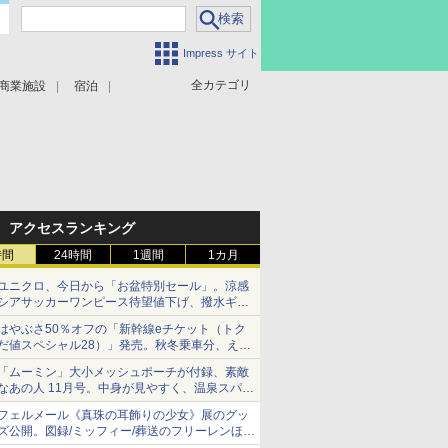
Impress サイト
全カテゴリ
商業施設
宿泊
アクセスランキング
時間
24時間
1週間
1カ月
ユニクロ、今日から「お盆特別セール」。涼感
シアサッカーワンピース待望値下げ、撥水ギア
ショーツは1990円に
はやぶさ50％オフの「新幹線eチケット（トク
だ値スペシャル28）」発売。秋冬乗車分、えき
ねっと限定
「ムーミン」大小メッシュポーチが付録、素敵
なあの人 11月号。中身が見やすく、温泉スパに
も使える
フェルメール《真珠の耳飾りの少女》展のグッ
ズ公開。図録/ミッフィー/葬送のフリーレンほ
か、注目ブランドコラボが実現