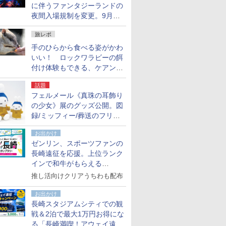
に伴うファンタジーランドの
夜間入場規制を変更。9月か
ら18時50分～20時ごろに
旅レポ
手のひらから食べる姿がかわ
いい！ ロックワラビーの餌
付け体験もできる、ケアンズ
でアサートン高原の日本語ガ
話題
イド付きツアーに参加してみ
フェルメール《真珠の耳飾り
た
の少女》展のグッズ公開。図
録/ミッフィー/葬送のフリー
レンほか、注目ブランドコラ
お出かけ
ボが実現
ゼンリン、スポーツファンの
長崎遠征を応援。上位ランク
インで和牛がもらえる
「GO！GO！長崎スタンプラ
推し活向けクリアうちわも配布
リー」
お出かけ
長崎スタジアムシティでの観
戦＆2泊で最大1万円お得にな
る「長崎満喫！アウェイ遠征