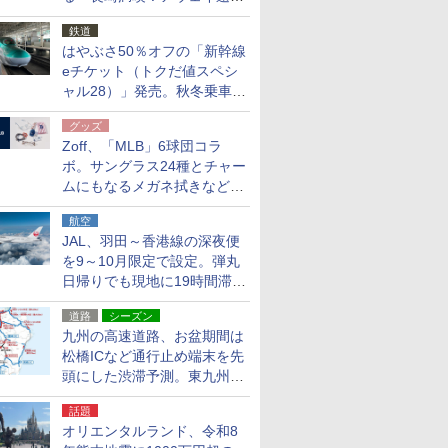
応援キャンペーン」
鉄道
はやぶさ50％オフの「新幹線
eチケット（トクだ値スペシ
ャル28）」発売。秋冬乗車
分、えきねっと限定
グッズ
Zoff、「MLB」6球団コラ
ボ。サングラス24種とチャー
ムにもなるメガネ拭きなど雑
貨24種
航空
JAL、羽田～香港線の深夜便
を9～10月限定で設定。弾丸
日帰りでも現地に19時間滞在
できる
道路
シーズン
九州の高速道路、お盆期間は
松橋ICなど通行止め端末を先
頭にした渋滞予測。東九州道
への迂回は料金調整を実施
話題
オリエンタルランド、令和8