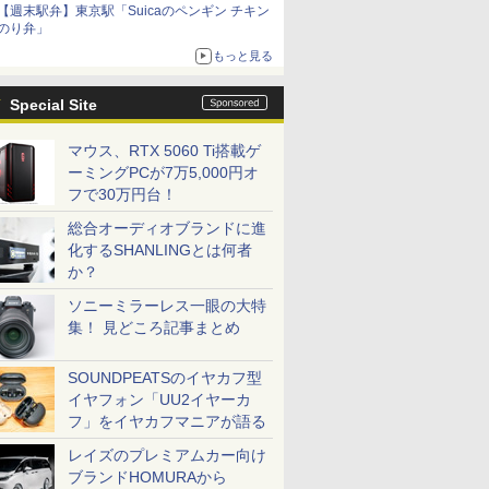
【週末駅弁】東京駅「Suicaのペンギン チキン
のり弁」
もっと見る
Special Site
マウス、RTX 5060 Ti搭載ゲ
ーミングPCが7万5,000円オ
フで30万円台！
総合オーディオブランドに進
化するSHANLINGとは何者
か？
ソニーミラーレス一眼の大特
集！ 見どころ記事まとめ
SOUNDPEATSのイヤカフ型
イヤフォン「UU2イヤーカ
フ」をイヤカフマニアが語る
レイズのプレミアムカー向け
ブランドHOMURAから