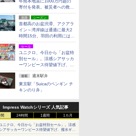
年熊本地震に1000万円超の
寄付を発表。被災者への救援
活動・復旧支援
道路
シーズン
首都高のお盆渋滞、アクアラ
イン～湾岸線は通過に最大2
時間15分。羽田の利用には
「空港西出口」の利用検討を
セール
ユニクロ、今日から「お盆特
別セール」。涼感シアサッカ
ーワンピース待望値下げ、撥
水ギアショーツは1990円に
週末駅弁
連載
東京駅「Suicaのペンギン チ
キンのり弁」
Impress Watchシリーズ 人気記事
時間
24時間
1週間
1カ月
ユニクロ、今日から「お盆特別セール」。涼感
シアサッカーワンピース待望値下げ、撥水ギア
ショーツは1990円に