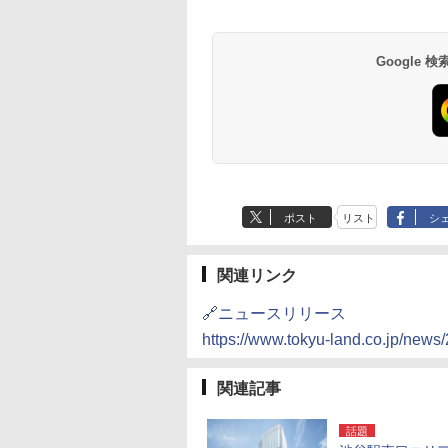
井
京ベイ 舞浜
オールインクルーシ
デ・トーキョーベ
7,037円～
7,980円～
ブ 島原温泉ホテル
イ・ホテル
14,300円～
6,800円～
南風楼
10,450円～
7,950円～
Google
ポスト
リスト
シ
関連リンク
🔗ニュースリリース
https://www.tokyu-land.co.jp/news
関連記事
話題