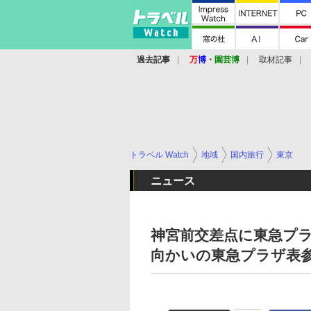
過去記事
万
博
・
園芸博
取材記事
トラベル Watch
地域
国内旅行
東京
ニュース
神宮前交差点に東急プラ
向かいの東急プラザ表