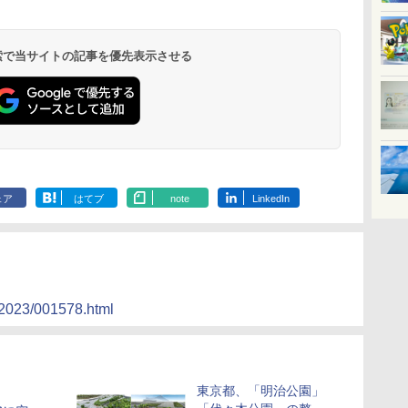
温泉 清風荘（北陸
ル イーストタワー
ｂｙ ＨＵＬＩＣ
ル おかだ
京ベイサイド
東京ベイ
ィラフォンテーヌグラ
ファーストリゾート
8,250円～
最大級の庭園露天風
（旧：東京ベイ舞浜
ンド東京有明
9,958円～
11,200円～
5,450円～
5,200円～
4,290円～
呂の宿 清風荘）
ホテル）
19,541円～
5,758円～
6,070円～
 検索で当サイトの記事を優先表示させる
ェア
はてブ
note
LinkedIn
/2023/001578.html
東京都、「明治公園」