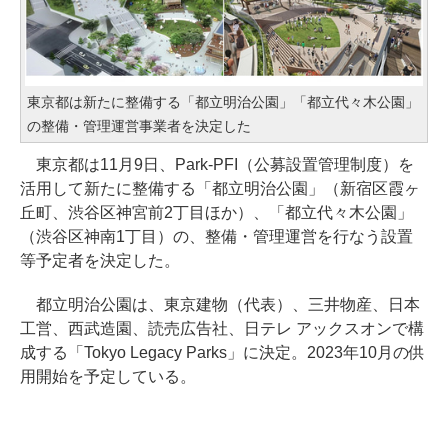
東京都は新たに整備する「都立明治公園」「都立代々木公園」
の整備・管理運営事業者を決定した
東京都は11月9日、Park-PFI（公募設置管理制度）を
活用して新たに整備する「都立明治公園」（新宿区霞ヶ
丘町、渋谷区神宮前2丁目ほか）、「都立代々木公園」
（渋谷区神南1丁目）の、整備・管理運営を行なう設置
等予定者を決定した。
都立明治公園は、東京建物（代表）、三井物産、日本
工営、西武造園、読売広告社、日テレ アックスオンで構
成する「Tokyo Legacy Parks」に決定。2023年10月の供
用開始を予定している。