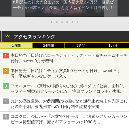
8月開催の花火大会まとめ。国内最大級2.4万発「幕張ビ
ーチ」や日本三大「長岡」など大型イベント目白押し！
●
●
●
●
●
●
アクセスランキング
1時間
24時間
1週間
1カ月
本日発売「日焼けハローキティ」ビッグトート＆チャームポーチ
付録、sweet 9月号増刊
本日発売「日焼けキティ」文具9点セットが付録、sweet 9月
号。平成ギャルな缶ケース入り
フェルメール《真珠の耳飾りの少女》展のグッズ公開。図録/ミ
ッフィー/葬送のフリーレンほか、注目ブランドコラボが実現
九州の高速道路、お盆期間は松橋ICなど通行止め端末を先頭にし
た渋滞予測。東九州道への迂回は料金調整を実施
ユニクロ、今日から「お盆特別セール」。涼感シアサッカーワン
ピース待望値下げ、撥水ギアショーツは1990円に