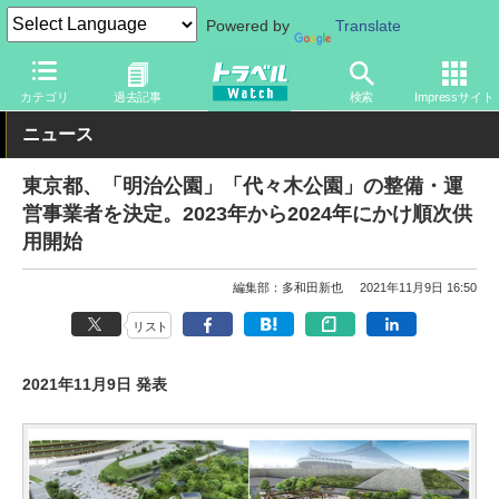
Powered by
Translate
トラベル Watch
地域
国内旅行
東京
カテゴリ
過去記事
検索
Impressサイト
ニュース
東京都、「明治公園」「代々木公園」の整備・運
営事業者を決定。2023年から2024年にかけ順次供
用開始
編集部：多和田新也
2021年11月9日 16:50
リスト
2021年11月9日 発表