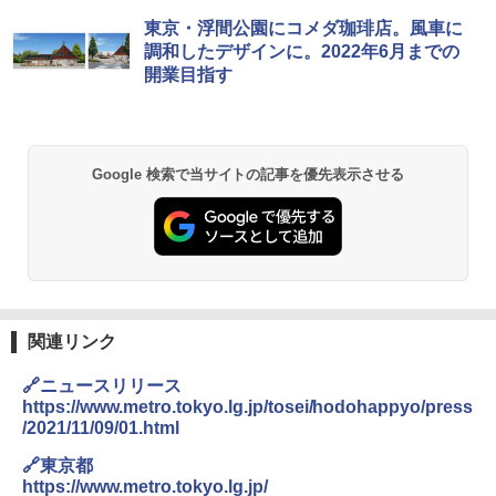
地球の歩き方 スター・ウォーズ
[キャンパーズコレクション 山善] ポップアッ
DEWEL パラソル 大型 ビーチ アウトドアパ
東京・浮間公園にコメダ珈琲店。風車に
プテント 傘みたいに広げて畳める パッとサ
ラソル ガーデン サイトシート付 折りたたみ
調和したデザインに。2022年6月までの
ッとサンシェード キューブ フルクローズ メ
防水 UVカット 4段階高さ調整 軽量 収納袋付
￥2,695
開業目指す
ッシュ 簡単設置 ワンタッチテント キャンプ
き
&ハイキング カーキ PATC-150(KH)
￥6,459
￥6,841
D40 地球の歩き方 チェンマイ タイ北部の魅
Google 検索で当サイトの記事を優先表示させる
力的な町 2026～2027 地球の歩き方D アジア
GRANDOOR ステンレス保冷剤 2個セット 2
ENDLESS BASE 《めざましテレビで紹介》
026リニューアル 急速冷凍 空間倍増 衛生的
テント ワンタッチ RENEW 幅200 2-3人用 43
コンパクト 保冷力長持ち
￥2,079
500002(88859)
￥2,980
￥5,999
A09 地球の歩き方 イタリア 2026～2027 地
球の歩き方A ヨーロッパ
Across やわらか保冷剤 日本製 固まらない 1
PYKES PEAK (パイクスピーク) 着替えテン
1cm ソフト 2個セット (2個セット)
関連リンク
￥2,479
ト プライバシー テント 【中が透けない】 1
人用 折りたたみ 防災グッズ 災害用トイレ ビ
￥680
🔗ニュースリリース
ーチ ピクニック ポップアップテント 携帯 簡
https://www.metro.tokyo.lg.jp/tosei/hodohappyo/press
易 トイレテント (オリーブ)
/2021/11/09/01.html
A26 地球の歩き方 チェコ ポーランド スロヴ
ァキア 2026～2027 地球の歩き方A ヨーロッ
￥4,836
熊撃退スプレー 熊よけスプレー 熊スプレー
🔗東京都
パ
【日本企業販売】超強力クマ対策スプレー 30
https://www.metro.tokyo.lg.jp/