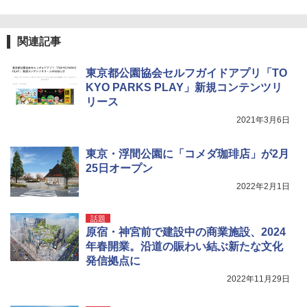
0ml（連続噴射30秒）110ml（連続噴射15
￥2,277
秒）射程5～10m 安全ロック搭載 携帯収納袋
[キャンパーズコレクション 山善] 傘みたいに
付き ヒグマ・イノシシ対策 自治体・教育機
広げるだけ パッとサッとテント ブラックコ
関の購入実績 登山・キャンプ・アウトドア・
ーティング フルクローズ メッシュ 3-4人用
関連記事
防災用品 長期保存可能 緊急時用 日本国内発
簡単設置 ポップアップテント エクルベージ
04 地球の歩き方 島旅 利尻 礼文 天売島 焼尻
送
ュ(BC仕様) PATC-150B(EB)
島 5訂版
東京都公園協会セルフガイドアプリ「TO
￥3,680
￥9,990
KYO PARKS PLAY」新規コンテンツリ
￥1,833
リース
2021年3月6日
ポインターライト 強力 小型 緑色/赤色/青紫色
[キャンパーズコレクション 山善] 傘みたいに
USB充電式 高精度 超長距離照射 長時間使用
広げるだけ パッとサッとテント キューブワ
可能 安全ロック付き 高安全性 金属製耐久 コ
イド ブラックコーティング フルクローズ メ
東京・浮間公園に「コメダ珈琲店」が2月
ンパクト多機能設計 持ち運び便利 アウトド
ッシュ 4人用 簡単設置 ポップアップテント P
25日オープン
ア/オフィス/教育現場/展示会用 緑
ATCW-150B エクルベージュ
2022年2月1日
￥1,180
￥-
話題
原宿・神宮前で建設中の商業施設、2024
年春開業。沿道の賑わい結ぶ新たな文化
発信拠点に
2022年11月29日