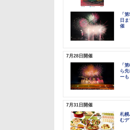
「第
日ま
催
7月28日開催
「第
ら先
ーも
7月31日開催
札幌
むデ