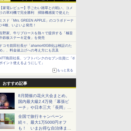
【家電レビュー】手ごわい雑草との戦い、コメ
リの草刈機で完全勝利 掃除機感覚で使えた
ミスド「Mrs. GREEN APPLE」のコラボドーナ
ツ4種、いよいよ発売！
吉野家、牛リブロースを熱々で提供する「極旨
牛鉄板ステーキ定食」を発売
ドコモ前田社長が「ahamo40GB化は検証のた
め」、料金値上げへの考え方にも言及
NTT島田社長、ソフトバンクのセブン出資に「d
ポイント使えるようにして」
もっと見る
おすすめ記事
8月開催の花火大会まとめ。
国内最大級2.4万発「幕張ビ
ーチ」や日本三大「長岡」な
ど大型イベント目白押し！
全国で旅行キャンペーン
続々、最大1万5000円オフ
も！ いまお得な自治体まと