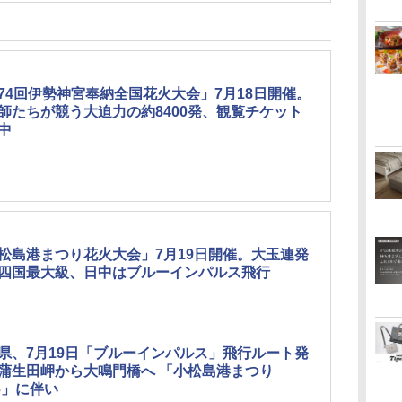
74回伊勢神宮奉納全国花火大会」7月18日開催。
師たちが競う大迫力の約8400発、観覧チケット
中
松島港まつり花火大会」7月19日開催。大玉連発
四国最大級、日中はブルーインパルス飛行
県、7月19日「ブルーインパルス」飛行ルート発
蒲生田岬から大鳴門橋へ 「小松島港まつり
26」に伴い