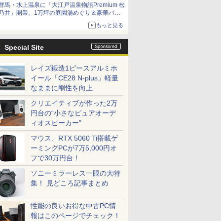
群馬・水上温泉に「大江戸温泉物語Premium 松
乃井」開業。1万坪の庭園湯めぐり＆豪華バイ
キングを体験してきた！
もっと見る
Special Site
レイズ鍛造1ピースアルミホ
イール「CE28 N-plus」軽量
なままに剛性を向上
クリエイティブが作った2万
円台の“小さなピュアオーデ
ィオスピーカー”
マウス、RTX 5060 Ti搭載ゲ
ーミングPCが7万5,000円オ
フで30万円台！
ソニーミラーレス一眼の大特
集！ 見どころ記事まとめ
性能の良いお得な中古PC情
報はこのページでチェック！