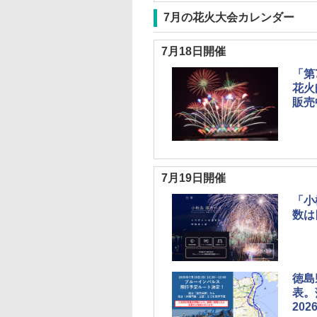
7月の花火大会カレンダー
7月18日開催
「第
花火
販売
7月19日開催
「小
数は
徳島
表。
20