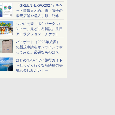
め
「GREEN×EXPO2027」チケ
ット情報まとめ。紙・電子の
販売店舗や購入手順、記念チ
ケットも解説
ついに開業「ポケパーク カ
ントー」見どころ解説。注目
アトラクション・チケット手
配・来場前に必要な準備は？
パスポート（2025年旅券）
の新規申請をオンラインでや
ってみた。必要なものはスマ
ホとマイナカードのみ
はじめてのハワイ旅行ガイド
～せっかく行くなら隣島の秘
境も楽しみたい！～