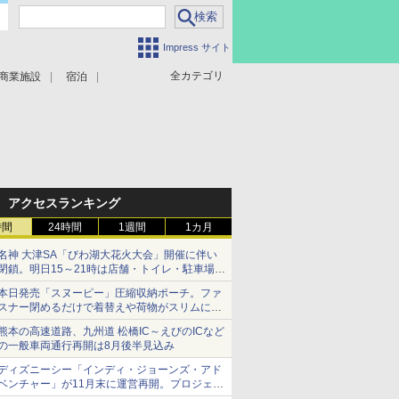
Impress サイト
全カテゴリ
商業施設
宿泊
アクセスランキング
時間
24時間
1週間
1カ月
名神 大津SA「びわ湖大花火大会」開催に伴い
閉鎖。明日15～21時は店舗・トイレ・駐車場の
利用不可
本日発売「スヌーピー」圧縮収納ポーチ。ファ
スナー閉めるだけで着替えや荷物がスリムにま
とまる
熊本の高速道路、九州道 松橋IC～えびのICなど
の一般車両通行再開は8月後半見込み
ディズニーシー「インディ・ジョーンズ・アド
ベンチャー」が11月末に運営再開。プロジェク
ションマッピングを追加、DPAは1500円