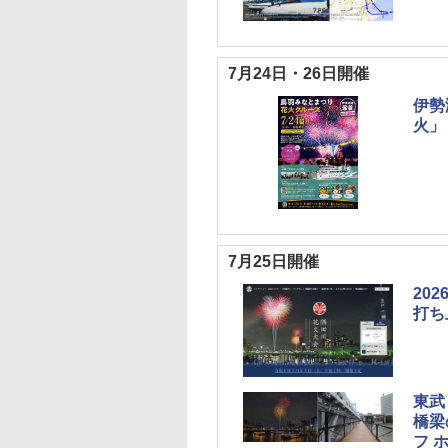
7月24日・26日開催
伊勢
火」
7月25日開催
20
打ち
東武
橋梁
フ 