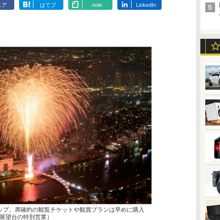
ェア
はてブ
note
LinkedIn
ップ。席確約の観覧チケットや観賞プランは早めに購入
展望台の特別営業）