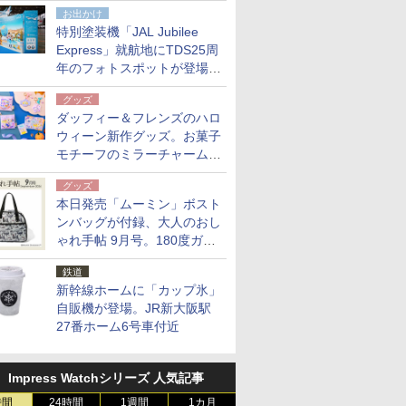
点。8月21日オンラインスト
お出かけ
アで発売
特別塗装機「JAL Jubilee
Express」就航地にTDS25周
年のフォトスポットが登場。
10月末まで青森空港に
グッズ
ダッフィー＆フレンズのハロ
ウィーン新作グッズ。お菓子
モチーフのミラーチャーム/
デザインポーチほか
グッズ
本日発売「ムーミン」ボスト
ンバッグが付録、大人のおし
ゃれ手帖 9月号。180度ガバ
ッと開いて大容量
鉄道
新幹線ホームに「カップ氷」
自販機が登場。JR新大阪駅
27番ホーム6号車付近
Impress Watchシリーズ 人気記事
時間
24時間
1週間
1カ月