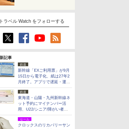
トラベル Watch をフォローする
新記事
鉄道
新幹線「EXご利用票」が9月
15日から電子化、紙は27年2
月終了。アプリで遅延・運休
も確認可能に
鉄道
東海道・山陽・九州新幹線ネ
ット予約にマイナンバー活
用、U22/シニア/障がい者割
を9月15日から発売
セール
クロックスのリカバリーサン