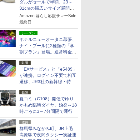
ダルがセールで半額。23～
31cmの幅広いサイズ展開、
独自のクッション素材を採用
Amazon 暮らし応援サマーSale
最終日
シーズン
ホテルニューオータニ幕張、
ナイトプールに2種類の「学
割プラン」登場。通常料金の
およそ半額でお得に夜活
鉄道
「EXサービス」と「e5489」
が連携。ログイン不要で相互
遷移、JR3社の新幹線・特急
予約をアプリで一括確認
鉄道
夏コミ（C108）開催でゆり
かもめ臨時ダイヤ。始発～18
時ごろに3～7分間隔で運行
道路
群馬県みなかみ町、JR上毛
高原駅で夜間タクシー実証運