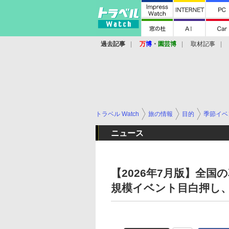
過去記事
万
博
・
園芸博
取材記事
トラベル Watch
旅の情報
目的
季節イベ
ニュース
【2026年7月版】全
規模イベント目白押し