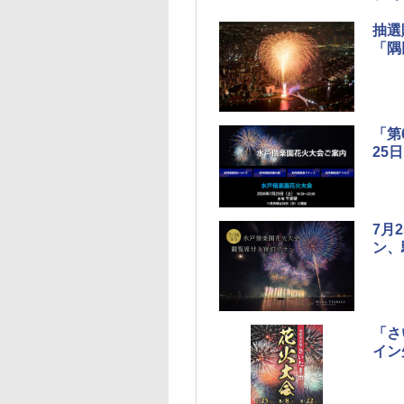
抽選
「隅
「第
25
7月
ン、
「さ
イン