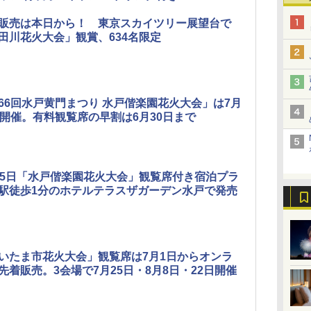
販売は本日から！ 東京スカイツリー展望台で
田川花火大会」観賞、634名限定
66回水戸黄門まつり 水戸偕楽園花火大会」は7月
日開催。有料観覧席の早割は6月30日まで
25日「水戸偕楽園花火大会」観覧席付き宿泊プラ
駅徒歩1分のホテルテラスザガーデン水戸で発売
いたま市花火大会」観覧席は7月1日からオンラ
先着販売。3会場で7月25日・8月8日・22日開催