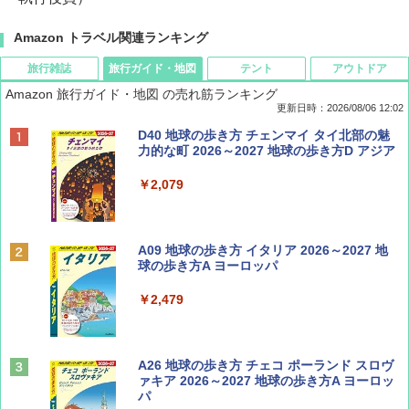
Amazon トラベル関連ランキング
旅行雑誌
旅行ガイド・地図
テント
アウトドア
Amazon 旅行ガイド・地図 の売れ筋ランキング
更新日時：2026/08/06 12:02
ディズニーファン ２０２６年 ９月号 [雑
D40 地球の歩き方 チェンマイ タイ北部の魅
誌] (ＤＩＳＮＥＹ ＦＡＮ)
力的な町 2026～2027 地球の歩き方D アジア
￥713
￥2,079
Coyote No.89 特集 星野道夫 夢見る旅
A09 地球の歩き方 イタリア 2026～2027 地
球の歩き方A ヨーロッパ
￥1,540
￥2,479
山と溪谷 2026年8月号「南アルプス大全」
A26 地球の歩き方 チェコ ポーランド スロヴ
ァキア 2026～2027 地球の歩き方A ヨーロッ
パ
￥1,540