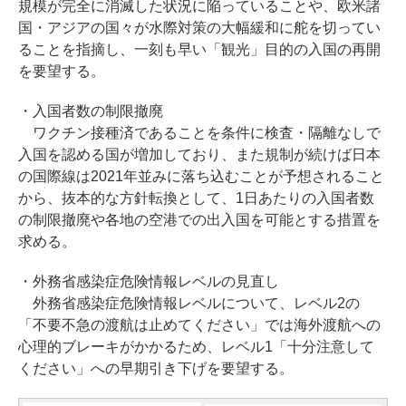
規模が完全に消滅した状況に陥っていることや、欧米諸
国・アジアの国々が水際対策の大幅緩和に舵を切ってい
ることを指摘し、一刻も早い「観光」目的の入国の再開
を要望する。
・入国者数の制限撤廃
ワクチン接種済であることを条件に検査・隔離なしで
入国を認める国が増加しており、また規制が続けば日本
の国際線は2021年並みに落ち込むことが予想されること
から、抜本的な方針転換として、1日あたりの入国者数
の制限撤廃や各地の空港での出入国を可能とする措置を
求める。
・外務省感染症危険情報レベルの見直し
外務省感染症危険情報レベルについて、レベル2の
「不要不急の渡航は止めてください」では海外渡航への
心理的ブレーキがかかるため、レベル1「十分注意して
ください」への早期引き下げを要望する。