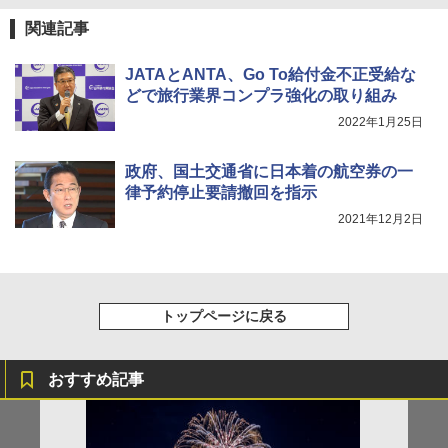
ーティング フルクローズ メッシュ 3-4人用
簡単設置 ポップアップテント エクルベージ
￥1,180
関連記事
ュ(BC仕様) PATC-150B(EB)
￥8,991
JATAとANTA、Go To給付金不正受給な
電動エアーポンプ SUP用 20PSI 電動ポンプ
ゴムボート 空気入れ 空気抜き 自動停止 過熱
どで旅行業界コンプラ強化の取り組み
保護 日光可読lcd 7種類ノズル付き
2022年1月25日
Coleman(コールマン) ツーリングドーム/LD
X 2人用 3人用 キャンプ アウトドア フェス
￥7,299
収納 コンパクト 簡単設営 カンガルーテント
政府、国土交通省に日本着の航空券の一
ソロキャンプ ソロテント
律予約停止要請撤回を指示
￥20,718
2021年12月2日
トップページに戻る
おすすめ記事