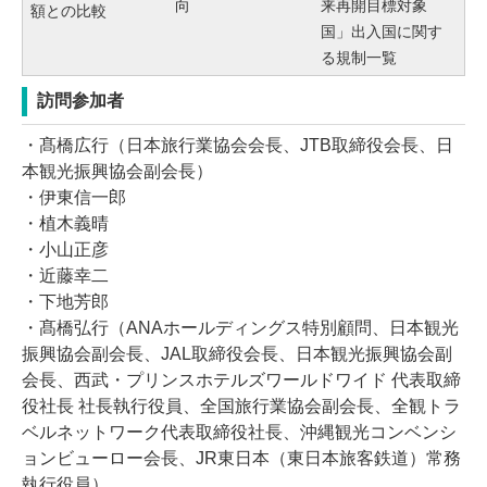
来再開目標対象
向
額との比較
国」出入国に関す
る規制一覧
訪問参加者
・髙橋広行（日本旅行業協会会長、JTB取締役会長、日
本観光振興協会副会長）
・伊東信一郎
・植木義晴
・小山正彦
・近藤幸二
・下地芳郎
・髙橋弘行（ANAホールディングス特別顧問、日本観光
振興協会副会長、JAL取締役会長、日本観光振興協会副
会長、西武・プリンスホテルズワールドワイド 代表取締
役社長 社長執行役員、全国旅行業協会副会長、全観トラ
ベルネットワーク代表取締役社長、沖縄観光コンベンシ
ョンビューロー会長、JR東日本（東日本旅客鉄道）常務
執行役員）