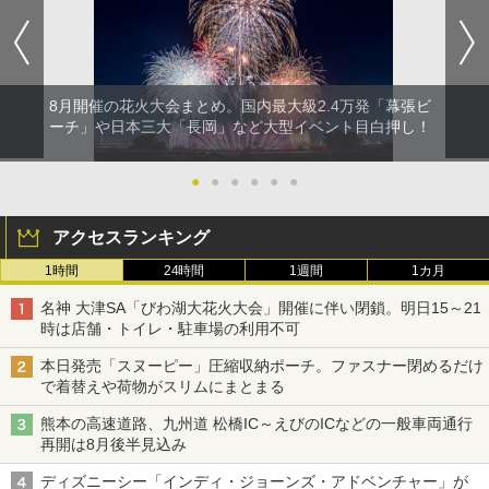
8月開催の花火大会まとめ。国内最大級2.4万発「幕張ビ
ーチ」や日本三大「長岡」など大型イベント目白押し！
●
●
●
●
●
●
アクセスランキング
1時間
24時間
1週間
1カ月
名神 大津SA「びわ湖大花火大会」開催に伴い閉鎖。明日15～21
時は店舗・トイレ・駐車場の利用不可
本日発売「スヌーピー」圧縮収納ポーチ。ファスナー閉めるだけ
で着替えや荷物がスリムにまとまる
熊本の高速道路、九州道 松橋IC～えびのICなどの一般車両通行
再開は8月後半見込み
ディズニーシー「インディ・ジョーンズ・アドベンチャー」が