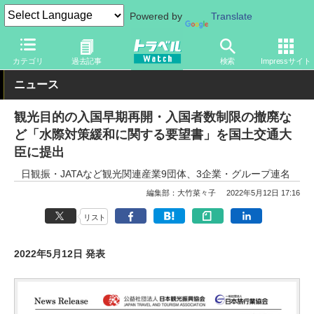
Powered by
Translate
トラベル Watch
企業・政府・官庁
政府・官庁
国土交通省
カテゴリ
過去記事
検索
Impressサイト
ニュース
観光目的の入国早期再開・入国者数制限の撤廃な
ど「水際対策緩和に関する要望書」を国土交通大
臣に提出
日観振・JATAなど観光関連産業9団体、3企業・グループ連名
編集部：大竹菜々子
2022年5月12日 17:16
リスト
2022年5月12日 発表