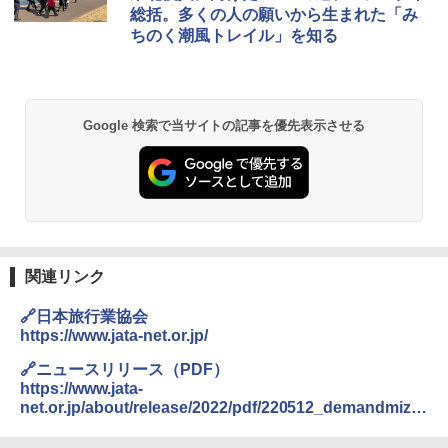
ッシュ 簡単設置 ワンタッチテント キャンプ
総括。多くの人の願いから生まれた「み
&ハイキング カーキ PATC-150(KH)
￥14,800
ちのく潮風トレイル」を知る
￥6,832
GRANDOOR ステンレス保冷剤 2個セット 2
026リニューアル 急速冷凍 空間倍増 衛生的
PYKES PEAK (パイクスピーク) 着替えテン
コンパクト 保冷力長持ち
Google 検索で当サイトの記事を優先表示させる
ト プライバシー テント 【中が透けない】 1
人用 折りたたみ 防災グッズ 災害用トイレ ビ
￥2,980
ーチ ピクニック ポップアップテント 携帯 簡
易 トイレテント (オリーブ)
DEWEL パラソル 大型 ビーチ アウトドアパ
￥-
ラソル ガーデン サイトシート付 折りたたみ
防水 UVカット 4段階高さ調整 軽量 収納袋付
き
関連リンク
ENDLESS BASE 《めざましテレビで紹介》
テント ワンタッチ RENEW 幅200 2-3人用 43
￥6,459
🔗日本旅行業協会
500002(89147)
https://www.jata-net.or.jp/
￥5,499
ポインターライト 強力 小型 緑色/赤色/青紫色
🔗ニュースリリース（PDF）
USB充電式 高精度 超長距離照射 長時間使用
https://www.jata-
可能 安全ロック付き 高安全性 金属製耐久 コ
net.or.jp/about/release/2022/pdf/220512_demandmizu
[キャンパーズコレクション 山善] 傘みたいに
ンパクト多機能設計 持ち運び便利 アウトド
giwaattempe.pdf
広げるだけ パッとサッとテント ブラックコ
ア/オフィス/教育現場/展示会用 緑