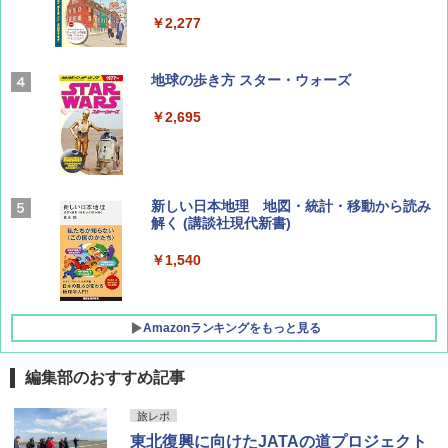
￥2,277
AIRLINE（エアライン）2026年9月号【特
地球の歩き方 スター・ウォーズ
集】ボーイング110周年を祝して！
￥2,695
￥1,760
BE-PAL(ビ-パル) 2026年 9 月号【特別付録:
新しい日本地理 地図・統計・移動から読み
SOTO ミニマル"旅"財布 ランダム2種】
解く (講談社現代新書)
￥1,500
￥1,540
Amazonランキングをもっと見る
編集部のおすすめ記事
[キャンパーズコレクション 山善] ポップアッ
BUNDOK(バンドック)ソロ ドーム 1 EX BDK
旅レポ
プテント 傘みたいに広げて畳める パッとサ
-08EX カーキ ソロキャンプ ポリエステル フ
東北復興に向けたJATAの道プロジェクト
ッとサンシェード キューブ フルクローズ メ
レーム テント