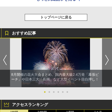
トップページに戻る
おすすめ記事
8月開催の花火大会まとめ。国内最大級2.4万発「幕張ビ
ーチ」や日本三大「長岡」など大型イベント目白押し！
●
●
●
●
●
●
アクセスランキング