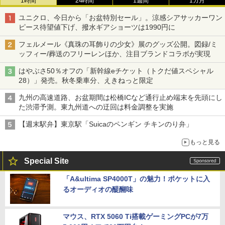
1時間
24時間
1週間
1カ月
ユニクロ、今日から「お盆特別セール」。涼感シアサッカーワン
ピース待望値下げ、撥水ギアショーツは1990円に
フェルメール《真珠の耳飾りの少女》展のグッズ公開。図録/ミ
ッフィー/葬送のフリーレンほか、注目ブランドコラボが実現
はやぶさ50％オフの「新幹線eチケット（トクだ値スペシャル
28）」発売。秋冬乗車分、えきねっと限定
九州の高速道路、お盆期間は松橋ICなど通行止め端末を先頭にし
た渋滞予測。東九州道への迂回は料金調整を実施
【週末駅弁】東京駅「Suicaのペンギン チキンのり弁」
もっと見る
Special Site
「A&ultima SP4000T」の魅力！ポケットに入
るオーディオの醍醐味
マウス、RTX 5060 Ti搭載ゲーミングPCが7万