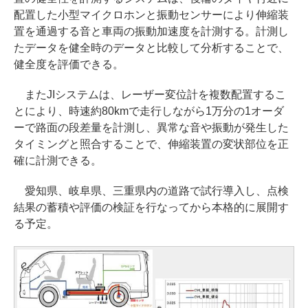
配置した小型マイクロホンと振動センサーにより伸縮装
置を通過する音と車両の振動加速度を計測する。計測し
たデータを健全時のデータと比較して分析することで、
健全度を評価できる。
またJIシステムは、レーザー変位計を複数配置するこ
とにより、時速約80kmで走行しながら1万分の1オーダ
ーで路面の段差量を計測し、異常な音や振動が発生した
タイミングと照合することで、伸縮装置の変状部位を正
確に計測できる。
愛知県、岐阜県、三重県内の道路で試行導入し、点検
結果の蓄積や評価の検証を行なってから本格的に展開す
る予定。