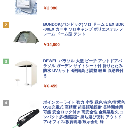
ッシュ 簡単設置 ワンタッチテント キャンプ
￥1,500
￥2,079
&ハイキング カーキ PATC-150(KH)
￥2,980
￥6,830
ディズニーファン ２０２６年 ９月号 [雑
地球の歩き方 スター・ウォーズ
BUNDOK(バンドック)ソロ ドーム 1 EX BDK
誌] (ＤＩＳＮＥＹ ＦＡＮ)
-08EX カーキ ソロキャンプ ポリエステル フ
PYKES PEAK (パイクスピーク) 着替えテン
レーム ドーム型 テント
￥2,695
ト プライバシー テント 【中が透けない】 1
￥713
人用 折りたたみ 防災グッズ 災害用トイレ ビ
￥14,800
ーチ ピクニック ポップアップテント 携帯 簡
易 トイレテント (ブラック)
山と溪谷 2026年8月号「南アルプス大全」
僕が見た未来【完全版】
DEWEL パラソル 大型 ビーチ アウトドアパ
￥4,980
ラソル ガーデン サイトシート付 折りたたみ
￥1,540
￥0
防水 UVカット 4段階高さ調整 軽量 収納袋付
き
ENDLESS BASE 《めざましテレビで紹介》
テント ワンタッチ RENEW 幅200 2-3人用 43
￥6,459
500002(88859)
Coyote No.89 特集 星野道夫 夢見る旅
A09 地球の歩き方 イタリア 2026～2027 地
球の歩き方A ヨーロッパ
￥5,999
ポインターライト 強力 小型 緑色/赤色/青紫色
￥1,540
USB充電式 高精度 超長距離照射 長時間使用
￥2,479
可能 安全ロック付き 高安全性 金属製耐久 コ
[キャンパーズコレクション 山善] 傘みたいに
ンパクト多機能設計 持ち運び便利 アウトド
広げるだけ パッとサッとテント ブラックコ
ア/オフィス/教育現場/展示会用 緑
ーティング フルクローズ メッシュ 3-4人用