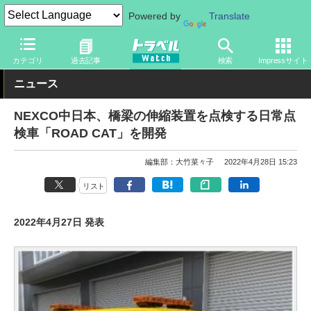
Powered by
Translate
トラベル Watch
企業・政府・官庁
道路
NEXCO
カテゴリ
過去記事
検索
Impressサイト
ニュース
NEXCO中日本、橋梁の伸縮装置を点検する日常点
検車「ROAD CAT」を開発
編集部：大竹菜々子
2022年4月28日 15:23
リスト
2022年4月27日 発表