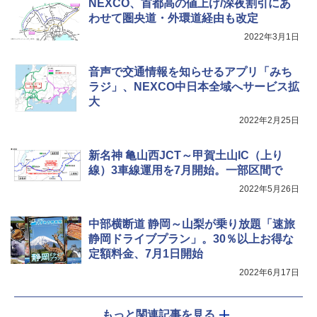
NEXCO、首都高の値上げ/深夜割引にあ
わせて圏央道・外環道経由も改定
2022年3月1日
音声で交通情報を知らせるアプリ「みち
ラジ」、NEXCO中日本全域へサービス拡
大
2022年2月25日
新名神 亀山西JCT～甲賀土山IC（上り
線）3車線運用を7月開始。一部区間で
2022年5月26日
中部横断道 静岡～山梨が乗り放題「速旅
静岡ドライブプラン」。30％以上お得な
定額料金、7月1日開始
2022年6月17日
もっと関連記事を見る