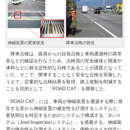
伸縮装置の変状状況
降車点検の状況
降車点検は、路肩からの目視点検と車両通過時の異常
音などの確認を行なうため、点検員の安全確保と聴覚や
体幹などに頼る定性的な点検であることが課題となって
いた。そこで、降車することなく安全な点検を実施した
うえで、定量的な点検結果を取得、路上規制を削減する
ことを目的として、「ROAD CAT」を開発した。
「ROAD CAT」には、車両が伸縮装置を通過する際に発
生する音から伸縮装置の健全性を計測するシステムと、
変状部位を特定するためのシステムで構成する「JIシス
テム（Joint Inspectionシステム）」を搭載する。伸縮装
置の健全性を計測するシステムは、後輪のタイヤ付近に