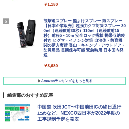
簡単設置 ポップアップテント エクルベージ
AIRLINE（エアライン）2026年9月号【特
A26 地球の歩き方 チェコ ポーランド スロヴ
￥1,180
ュ(BC仕様) PATC-150B(EB)
集】ボーイング110周年を祝して！
ァキア 2026～2027 地球の歩き方A ヨーロッ
パ
￥9,990
￥1,760
熊撃退スプレー 熊よけスプレー 熊スプレー
￥2,277
【日本企業販売】超強力クマ対策スプレー 30
0ml（連続噴射30秒）110ml（連続噴射15
[キャンパーズコレクション 山善] 傘みたいに
秒）射程5～10m 安全ロック搭載 携帯収納袋
広げるだけ パッとサッとテント キューブワ
付き ヒグマ・イノシシ対策 自治体・教育機
イド ブラックコーティング フルクローズ メ
関の購入実績 登山・キャンプ・アウトドア・
ッシュ 4人用 簡単設置 ポップアップテント P
防災用品 長期保存可能 緊急時用 日本国内発
ATCW-150B エクルベージュ
送
￥-
￥3,680
Amazonランキングをもっと見る
編集部のおすすめ記事
中国道 吹田JCT〜中国池田ICの終日通行
止めなど、NEXCO西日本が2022年度の
工事規制予定を発表