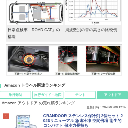
日常点検車「ROAD CAT」の
周波数別の音の高さの比較例
構造
Amazon トラベル関連ランキング
旅行雑誌
旅行ガイド・地図
テント
アウトドア
Amazon アウトドア の売れ筋ランキング
更新日時：2026/08/08 12:02
BE-PAL(ビ-パル) 2026年 9 月号【特別付録:
D40 地球の歩き方 チェンマイ タイ北部の魅
[キャンパーズコレクション 山善] ポップアッ
GRANDOOR ステンレス保冷剤 2個セット 2
SOTO ミニマル"旅"財布 ランダム2種】
力的な町 2026～2027 地球の歩き方D アジア
プテント 傘みたいに広げて畳める パッとサ
026リニューアル 急速冷凍 空間倍増 衛生的
ッとサンシェード キューブ フルクローズ メ
コンパクト 保冷力長持ち