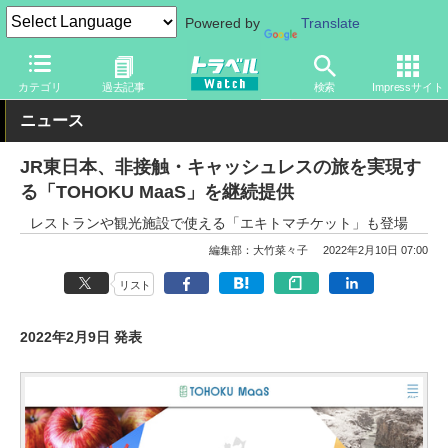
Powered by
Translate
トラベル Watch
地域
国内旅行
東北
カテゴリ
過去記事
検索
Impressサイト
ニュース
JR東日本、非接触・キャッシュレスの旅を実現す
る「TOHOKU MaaS」を継続提供
レストランや観光施設で使える「エキトマチケット」も登場
編集部：大竹菜々子
2022年2月10日 07:00
リスト
2022年2月9日 発表