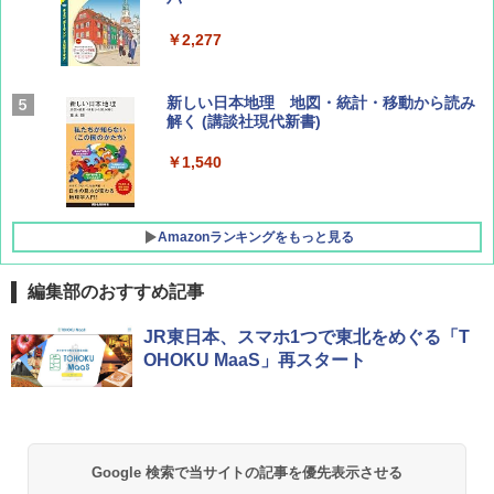
￥1,540
￥2,277
AIRLINE（エアライン）2026年9月号【特
新しい日本地理 地図・統計・移動から読み
集】ボーイング110周年を祝して！
解く (講談社現代新書)
￥1,760
￥1,540
Amazonランキングをもっと見る
編集部のおすすめ記事
[キャンパーズコレクション 山善] ポップアッ
BUNDOK(バンドック)ソロ ドーム 1 EX BDK
JR東日本、スマホ1つで東北をめぐる「T
プテント 傘みたいに広げて畳める パッとサ
-08EX カーキ ソロキャンプ ポリエステル フ
OHOKU MaaS」再スタート
ッとサンシェード キューブ フルクローズ メ
レーム テント
ッシュ 簡単設置 ワンタッチテント キャンプ
&ハイキング カーキ PATC-150(KH)
￥14,800
￥6,831
GRANDOOR ステンレス保冷剤 2個セット 2
Google 検索で当サイトの記事を優先表示させる
026リニューアル 急速冷凍 空間倍増 衛生的