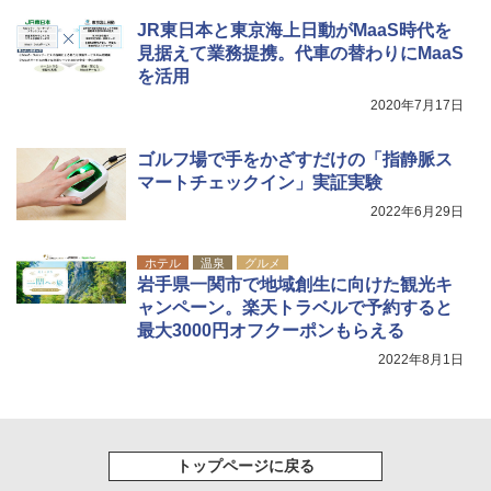
[キャンパーズコレクション 山善] 傘みたいに
着替えテント トイレテント 透けない【換気
JR東日本と東京海上日動がMaaS時代を
広げるだけ パッとサッとテント キューブワ
通気窓付き】収納袋付き UVカット 防水 防災
見据えて業務提携。代車の替わりにMaaS
イドプラス ブラックコーティング フルクロ
コンパクト iimono117 (ブルー)
ーズ メッシュ 5人用 簡単設置 ポップアップ
を活用
テント PATCW-200B エクルベージュ
￥3,080
2020年7月17日
￥15,990
ゴルフ場で手をかざすだけの「指静脈ス
マートチェックイン」実証実験
2022年6月29日
ホテル
温泉
グルメ
岩手県一関市で地域創生に向けた観光キ
ャンペーン。楽天トラベルで予約すると
最大3000円オフクーポンもらえる
2022年8月1日
トップページに戻る