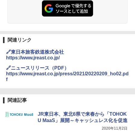
PYKES PEAK (パイクスピーク) 着替えテン
コンパクト 保冷力長持ち
ト プライバシー テント 【中が透けない】 1
人用 折りたたみ 防災グッズ 災害用トイレ ビ
￥2,980
ーチ ピクニック ポップアップテント 携帯 簡
易 トイレテント (ブラック)
DEWEL パラソル 大型 ビーチ アウトドアパ
￥4,980
ラソル ガーデン サイトシート付 折りたたみ
関連リンク
防水 UVカット 4段階高さ調整 軽量 収納袋付
き
🔗東日本旅客鉄道株式会社
ENDLESS BASE 《めざましテレビで紹介》
テント ワンタッチ RENEW 幅200 2-3人用 43
https://www.jreast.co.jp/
￥6,999
500002(88859)
🔗ニュースリリース（PDF）
https://www.jreast.co.jp/press/2021/20220209_ho02.pd
￥5,999
熊撃退スプレー 熊よけスプレー 熊スプレー
f
【日本企業販売】超強力クマ対策スプレー 30
0ml（連続噴射30秒）110ml（連続噴射15
[キャンパーズコレクション 山善] 傘みたいに
秒）射程5～10m 安全ロック搭載 携帯収納袋
広げるだけ パッとサッとテント ブラックコ
付き ヒグマ・イノシシ対策 自治体・教育機
関連記事
ーティング フルクローズ メッシュ 3-4人用
関の購入実績 登山・キャンプ・アウトドア・
簡単設置 ポップアップテント エクルベージ
防災用品 長期保存可能 緊急時用 日本国内発
ュ(BC仕様) PATC-150B(EB)
送
JR東日本、東北6県で来春から「TOHOK
U MaaS」展開～キャッシュレス化を促進
￥9,990
￥3,680
2020年11月2日