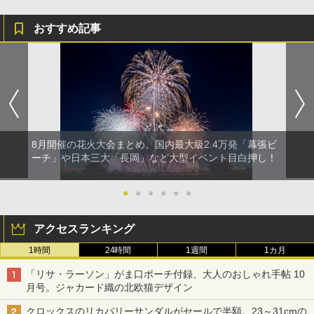
おすすめ記事
8月開催の花火大会まとめ。国内最大級2.4万発「幕張ビ
ーチ」や日本三大「長岡」など大型イベント目白押し！
●
●
●
●
●
●
アクセスランキング
1時間
24時間
1週間
1カ月
「リサ・ラーソン」がま口ポーチ付録、大人のおしゃれ手帖 10
月号。ジャカード織の北欧猫デザイン
クロックスのリカバリーサンダルがセールで半額。23～31cmの