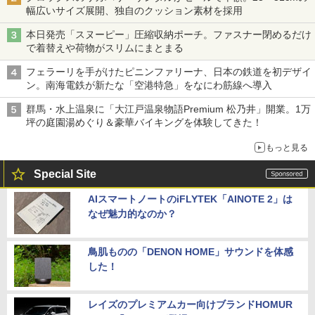
幅広いサイズ展開、独自のクッション素材を採用
本日発売「スヌーピー」圧縮収納ポーチ。ファスナー閉めるだけ
で着替えや荷物がスリムにまとまる
フェラーリを手がけたピニンファリーナ、日本の鉄道を初デザイ
ン。南海電鉄が新たな「空港特急」をなにわ筋線へ導入
群馬・水上温泉に「大江戸温泉物語Premium 松乃井」開業。1万
坪の庭園湯めぐり＆豪華バイキングを体験してきた！
もっと見る
Special Site
AIスマートノートのiFLYTEK「AINOTE 2」は
なぜ魅力的なのか？
鳥肌ものの「DENON HOME」サウンドを体感
した！
レイズのプレミアムカー向けブランドHOMUR