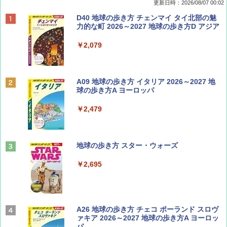
更新日時：2026/08/07 00:02
ディズニーファン ２０２６年 ９月号 [雑
D40 地球の歩き方 チェンマイ タイ北部の魅
誌] (ＤＩＳＮＥＹ ＦＡＮ)
力的な町 2026～2027 地球の歩き方D アジア
￥713
￥2,079
BE-PAL(ビ-パル) 2026年 9 月号【特別付録:
A09 地球の歩き方 イタリア 2026～2027 地
SOTO ミニマル"旅"財布 ランダム2種】
球の歩き方A ヨーロッパ
￥1,500
￥2,479
山と溪谷 2026年8月号「南アルプス大全」
地球の歩き方 スター・ウォーズ
￥1,540
￥2,695
Coyote No.89 特集 星野道夫 夢見る旅
A26 地球の歩き方 チェコ ポーランド スロヴ
ァキア 2026～2027 地球の歩き方A ヨーロッ
パ