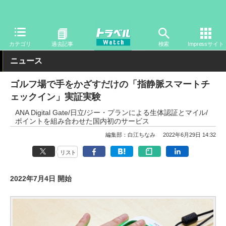
トラベル Watch
旅のアイテム
その他
カテゴリ
過去記事
検索
Impressサイト
ニュース
ゴルフ場で手をかざすだけの「指静脈スマートチ
ェックイン」実証実験
ANA Digital Gate/日立/ジー・プランによる生体認証とマイル/
ポイントを組み合わせた国内初のサービス
編集部：白江ちなみ
2022年6月29日 14:32
リスト
2022年7月4日 開始