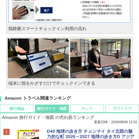
指静脈スマートチェックイン利用の流れ
端末に指をかざすだけでチェックインできる
Amazon トラベル関連ランキング
旅行雑誌
旅行ガイド・地図
テント
アウトドア
Amazon 旅行ガイド・地図 の売れ筋ランキング
更新日時：2026/08/06 12:02
ディズニーファン ２０２６年 ９月号 [雑
D40 地球の歩き方 チェンマイ タイ北部の魅
誌] (ＤＩＳＮＥＹ ＦＡＮ)
力的な町 2026～2027 地球の歩き方D アジア