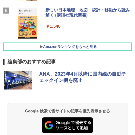
BE-PAL(ビ-パル) 2026年 9 月号【特別付録:
新しい日本地理 地図・統計・移動から読み
SOTO ミニマル"旅"財布 ランダム2種】
解く (講談社現代新書)
￥1,500
￥1,540
Amazonランキングをもっと見る
編集部のおすすめ記事
[キャンパーズコレクション 山善] ポップアッ
BUNDOK(バンドック)ソロ ドーム 1 EX BDK
ANA、2023年4月以降に国内線の自動チ
プテント 傘みたいに広げて畳める パッとサ
-08EX カーキ ソロキャンプ ポリエステル フ
ェックイン機を廃止
ッとサンシェード キューブ フルクローズ メ
レーム テント
ッシュ 簡単設置 ワンタッチテント キャンプ
&ハイキング カーキ PATC-150(KH)
￥14,800
￥6,832
GRANDOOR ステンレス保冷剤 2個セット 2
Google 検索で当サイトの記事を優先表示させる
026リニューアル 急速冷凍 空間倍増 衛生的
PYKES PEAK (パイクスピーク) 着替えテン
コンパクト 保冷力長持ち
ト プライバシー テント 【中が透けない】 1
人用 折りたたみ 防災グッズ 災害用トイレ ビ
￥2,980