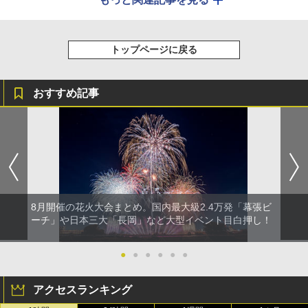
トップページに戻る
おすすめ記事
8月開催の花火大会まとめ。国内最大級2.4万発「幕張ビ
ーチ」や日本三大「長岡」など大型イベント目白押し！
●
●
●
●
●
●
アクセスランキング