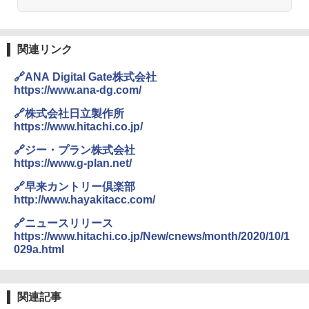
ーチ ピクニック ポップアップテント 携帯 簡
易 トイレテント (オリーブ)
DEWEL パラソル 大型 ビーチ アウトドアパ
￥-
ラソル ガーデン サイトシート付 折りたたみ
関連リンク
防水 UVカット 4段階高さ調整 軽量 収納袋付
き
🔗ANA Digital Gate株式会社
ENDLESS BASE 《めざましテレビで紹介》
テント ワンタッチ RENEW 幅200 2-3人用 43
https://www.ana-dg.com/
￥6,459
500002(89147)
🔗株式会社日立製作所
https://www.hitachi.co.jp/
￥5,499
ポインターライト 強力 小型 緑色/赤色/青紫色
USB充電式 高精度 超長距離照射 長時間使用
🔗ジー・プラン株式会社
可能 安全ロック付き 高安全性 金属製耐久 コ
https://www.g-plan.net/
[キャンパーズコレクション 山善] 傘みたいに
ンパクト多機能設計 持ち運び便利 アウトド
広げるだけ パッとサッとテント ブラックコ
ア/オフィス/教育現場/展示会用 緑
🔗早来カントリー倶楽部
ーティング フルクローズ メッシュ 3-4人用
http://www.hayakitacc.com/
簡単設置 ポップアップテント エクルベージ
￥1,180
ュ(BC仕様) PATC-150B(EB)
🔗ニュースリリース
https://www.hitachi.co.jp/New/cnews/month/2020/10/1
￥8,991
電動エアーポンプ SUP用 20PSI 電動ポンプ
029a.html
ゴムボート 空気入れ 空気抜き 自動停止 過熱
保護 日光可読lcd 7種類ノズル付き
Coleman(コールマン) ツーリングドーム/LD
X 2人用 3人用 キャンプ アウトドア フェス
￥7,299
関連記事
収納 コンパクト 簡単設営 カンガルーテント