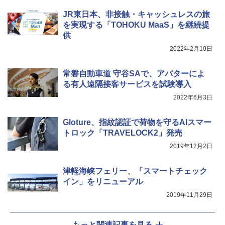
ソロキャンプ ソロテント
JR東日本、非接触・キャッシュレスの旅
￥20,718
を実現する「TOHOKU MaaS」を継続提
供
2022年2月10日
常磐自動車道 守谷SAで、アバターによ
る有人遠隔接客サービスを試験導入
2022年6月3日
Gloture、指紋認証で荷物を守るAIスマー
トロック「TRAVELOCK2」発売
2019年12月2日
津軽海峡フェリー、「スマートチェック
イン」をリニューアル
2019年11月29日
もっと関連記事を見る