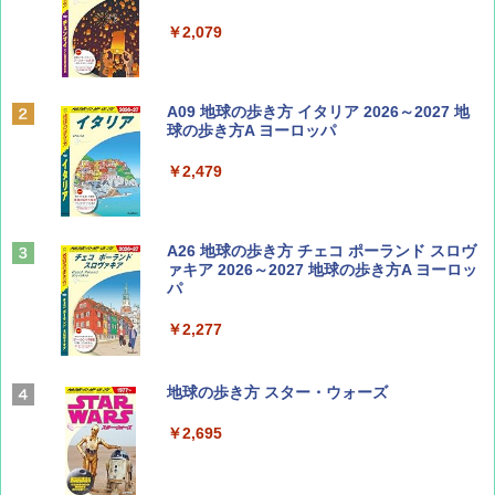
￥713
￥2,079
Coyote No.89 特集 星野道夫 夢見る旅
A09 地球の歩き方 イタリア 2026～2027 地
球の歩き方A ヨーロッパ
￥1,540
￥2,479
山と溪谷 2026年8月号「南アルプス大全」
A26 地球の歩き方 チェコ ポーランド スロヴ
ァキア 2026～2027 地球の歩き方A ヨーロッ
パ
￥1,540
￥2,277
AIRLINE（エアライン）2026年9月号【特
地球の歩き方 スター・ウォーズ
集】ボーイング110周年を祝して！
￥2,695
￥1,760