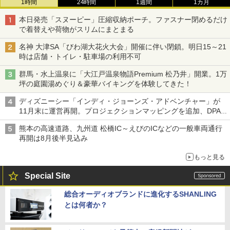
1時間
24時間
1週間
1カ月
本日発売「スヌーピー」圧縮収納ポーチ。ファスナー閉めるだけ
で着替えや荷物がスリムにまとまる
名神 大津SA「びわ湖大花火大会」開催に伴い閉鎖。明日15～21
時は店舗・トイレ・駐車場の利用不可
群馬・水上温泉に「大江戸温泉物語Premium 松乃井」開業。1万
坪の庭園湯めぐり＆豪華バイキングを体験してきた！
ディズニーシー「インディ・ジョーンズ・アドベンチャー」が
11月末に運営再開。プロジェクションマッピングを追加、DPA
は1500円
熊本の高速道路、九州道 松橋IC～えびのICなどの一般車両通行
再開は8月後半見込み
もっと見る
Special Site
総合オーディオブランドに進化するSHANLING
とは何者か？