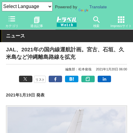
Powered by
Translate
トラベル Watch
企業・政府・官庁
国内エアライン
JAL
カテゴリ
過去記事
検索
Impressサイト
ニュース
JAL、2021年の国内線運航計画。宮古、石垣、久
米島など沖縄離島路線を拡充
編集部：松本俊哉
2021年1月20日 06:00
リスト
2021年1月19日 発表