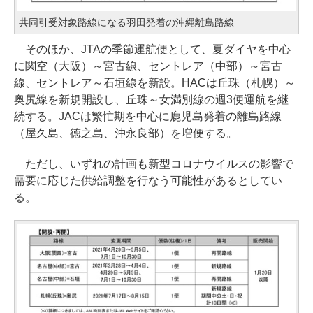
共同引受対象路線になる羽田発着の沖縄離島路線
そのほか、JTAの季節運航便として、夏ダイヤを中心
に関空（大阪）～宮古線、セントレア（中部）～宮古
線、セントレア～石垣線を新設。HACは丘珠（札幌）～
奥尻線を新規開設し、丘珠～女満別線の週3便運航を継
続する。JACは繁忙期を中心に鹿児島発着の離島路線
（屋久島、徳之島、沖永良部）を増便する。
ただし、いずれの計画も新型コロナウイルスの影響で
需要に応じた供給調整を行なう可能性があるとしてい
る。