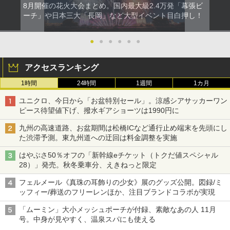
8月開催の花火大会まとめ。国内最大級2.4万発「幕張ビ
ーチ」や日本三大「長岡」など大型イベント目白押し！
●
●
●
●
●
●
アクセスランキング
1時間
24時間
1週間
1カ月
ユニクロ、今日から「お盆特別セール」。涼感シアサッカーワン
ピース待望値下げ、撥水ギアショーツは1990円に
九州の高速道路、お盆期間は松橋ICなど通行止め端末を先頭にし
た渋滞予測。東九州道への迂回は料金調整を実施
はやぶさ50％オフの「新幹線eチケット（トクだ値スペシャル
28）」発売。秋冬乗車分、えきねっと限定
フェルメール《真珠の耳飾りの少女》展のグッズ公開。図録/ミ
ッフィー/葬送のフリーレンほか、注目ブランドコラボが実現
「ムーミン」大小メッシュポーチが付録、素敵なあの人 11月
号。中身が見やすく、温泉スパにも使える