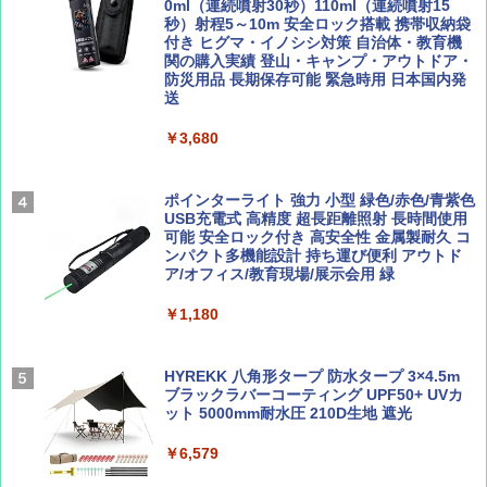
￥2,479
0ml（連続噴射30秒）110ml（連続噴射15
ENDLESS BASE 《めざましテレビで紹介》
秒）射程5～10m 安全ロック搭載 携帯収納袋
テント ワンタッチ RENEW 幅200 2-3人用 43
付き ヒグマ・イノシシ対策 自治体・教育機
500002(89232)
関の購入実績 登山・キャンプ・アウトドア・
防災用品 長期保存可能 緊急時用 日本国内発
Coyote No.89 特集 星野道夫 夢見る旅
A26 地球の歩き方 チェコ ポーランド スロヴ
送
ァキア 2026～2027 地球の歩き方A ヨーロッ
￥5,999
パ
￥1,540
￥3,680
￥2,277
[キャンパーズコレクション 山善] 傘みたいに
広げるだけ パッとサッとテント ブラックコ
ーティング フルクローズ メッシュ 3-4人用
ポインターライト 強力 小型 緑色/赤色/青紫色
簡単設置 ポップアップテント エクルベージ
USB充電式 高精度 超長距離照射 長時間使用
AIRLINE（エアライン）2026年9月号【特
新しい日本地理 地図・統計・移動から読み
ュ(BC仕様) PATC-150B(EB)
可能 安全ロック付き 高安全性 金属製耐久 コ
集】ボーイング110周年を祝して！
解く (講談社現代新書)
ンパクト多機能設計 持ち運び便利 アウトド
ア/オフィス/教育現場/展示会用 緑
￥9,990
￥1,760
￥1,540
￥1,180
[キャンパーズコレクション 山善] 傘みたいに
広げるだけ パッとサッとテント キューブワ
イド ブラックコーティング フルクローズ メ
HYREKK 八角形タープ 防水タープ 3×4.5m
ッシュ 4人用 簡単設置 ポップアップテント P
ブラックラバーコーティング UPF50+ UVカ
ATCW-150B エクルベージュ
ット 5000mm耐水圧 210D生地 遮光
￥-
￥6,579