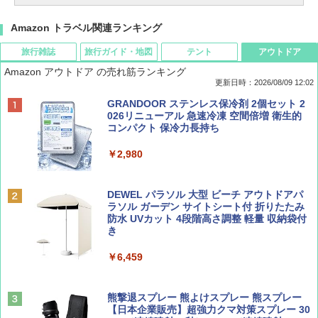
Amazon トラベル関連ランキング
旅行雑誌
旅行ガイド・地図
テント
アウトドア
Amazon アウトドア の売れ筋ランキング
更新日時：2026/08/09 12:02
BE-PAL(ビ-パル) 2026年 9 月号【特別付録:
地球の歩き方 スター・ウォーズ
[キャンパーズコレクション 山善] ポップアッ
GRANDOOR ステンレス保冷剤 2個セット 2
SOTO ミニマル"旅"財布 ランダム2種】
プテント 傘みたいに広げて畳める パッとサ
026リニューアル 急速冷凍 空間倍増 衛生的
ッとサンシェード キューブ フルクローズ メ
コンパクト 保冷力長持ち
￥2,695
ッシュ 簡単設置 ワンタッチテント キャンプ
￥1,500
&ハイキング カーキ PATC-150(KH)
￥2,980
￥6,830
ディズニーファン ２０２６年 ９月号 [雑
D40 地球の歩き方 チェンマイ タイ北部の魅
DEWEL パラソル 大型 ビーチ アウトドアパ
誌] (ＤＩＳＮＥＹ ＦＡＮ)
力的な町 2026～2027 地球の歩き方D アジア
ラソル ガーデン サイトシート付 折りたたみ
PYKES PEAK (パイクスピーク) 着替えテン
防水 UVカット 4段階高さ調整 軽量 収納袋付
ト プライバシー テント 【中が透けない】 1
き
￥713
￥2,079
人用 折りたたみ 防災グッズ 災害用トイレ ビ
ーチ ピクニック ポップアップテント 携帯 簡
￥6,459
易 トイレテント (ブラック)
山と溪谷 2026年8月号「南アルプス大全」
A09 地球の歩き方 イタリア 2026～2027 地
￥4,980
球の歩き方A ヨーロッパ
熊撃退スプレー 熊よけスプレー 熊スプレー
￥1,540
【日本企業販売】超強力クマ対策スプレー 30