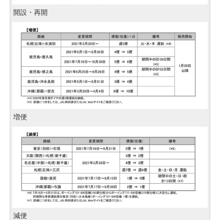
開設・再開
増便
減便