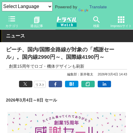
Powered by
Translate
トラベル Watch
企業・政府・官庁
国内エアライン
ピーチ
カテゴリ
過去記事
検索
Impressサイト
ニュース
ピーチ、国内/国際全路線が対象の「感謝セー
ル」。国内線2990円～、国際線4190円～
創業15周年でロゴ・機体デザインも刷新
編集部：新井敬太
2026年3月4日 14:43
リスト
2026年3月4日～8日 セール