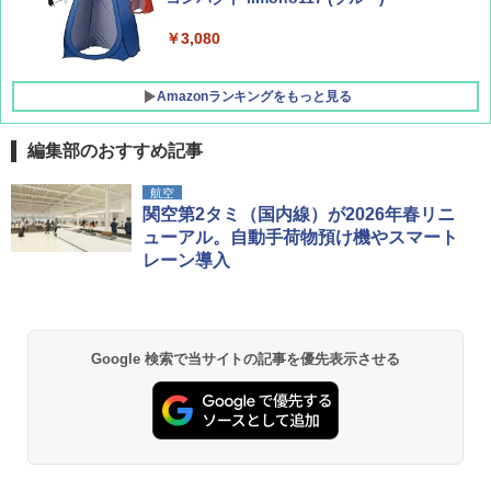
ッシュ 4人用 簡単設置 ポップアップテント P
ATCW-150B エクルベージュ
￥3,080
￥-
Amazonランキングをもっと見る
編集部のおすすめ記事
航空
関空第2タミ（国内線）が2026年春リニ
ューアル。自動手荷物預け機やスマート
レーン導入
Google 検索で当サイトの記事を優先表示させる