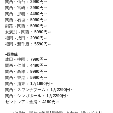
関西～仙台：
2990円～
関西～宮崎：
2990円～
関西～那覇：
4490円～
関西～石垣：
5990円～
釧路～関西：
5990円～
女満別～関西：
5990円～
福岡～成田：
2990円～
福岡～新千歳：
5590円～
国際線
成田～桃園：
7990円～
関西～仁川：
4490円～
関西～高雄：
9990円～
関西～香港：
5990円～
関西～浦東：
1万1990円～
関西～スワンナプーム：
1万2290円～
関西～シンガポール：
1万2290円～
セントレア～金浦：
4190円～
このほか、同社は創業15周年にあわせブランドのリニ