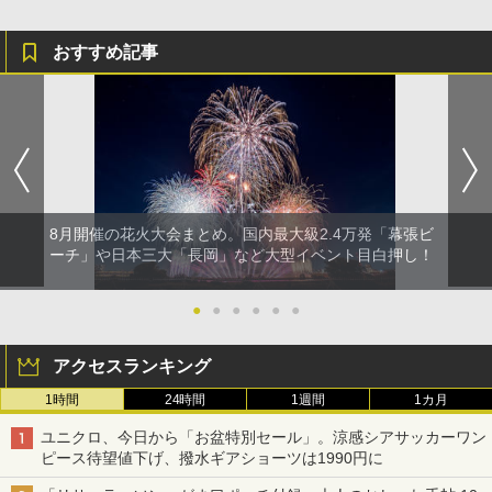
おすすめ記事
8月開催の花火大会まとめ。国内最大級2.4万発「幕張ビ
ーチ」や日本三大「長岡」など大型イベント目白押し！
●
●
●
●
●
●
アクセスランキング
1時間
24時間
1週間
1カ月
ユニクロ、今日から「お盆特別セール」。涼感シアサッカーワン
ピース待望値下げ、撥水ギアショーツは1990円に