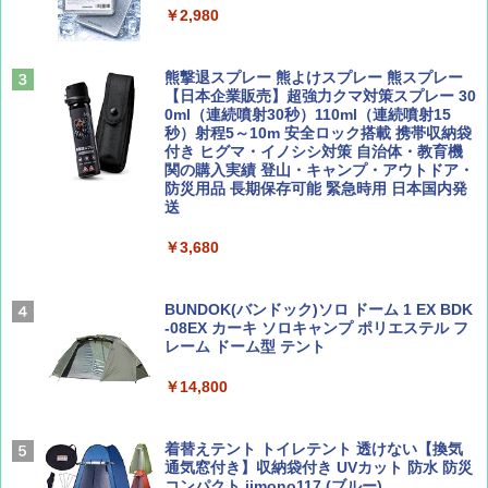
ーチ ピクニック ポップアップテント 携帯 簡
￥2,980
易 トイレテント (グレー)
山と溪谷 2026年8月号「南アルプス大全」
A09 地球の歩き方 イタリア 2026～2027 地
￥4,980
球の歩き方A ヨーロッパ
熊撃退スプレー 熊よけスプレー 熊スプレー
￥1,540
【日本企業販売】超強力クマ対策スプレー 30
￥2,479
0ml（連続噴射30秒）110ml（連続噴射15
ENDLESS BASE 《めざましテレビで紹介》
秒）射程5～10m 安全ロック搭載 携帯収納袋
テント ワンタッチ RENEW 幅200 2-3人用 43
付き ヒグマ・イノシシ対策 自治体・教育機
500002(88859)
関の購入実績 登山・キャンプ・アウトドア・
防災用品 長期保存可能 緊急時用 日本国内発
Coyote No.89 特集 星野道夫 夢見る旅
地球の歩き方 スター・ウォーズ
送
￥5,999
￥1,540
￥2,695
￥3,680
[キャンパーズコレクション 山善] 傘みたいに
広げるだけ パッとサッとテント ブラックコ
ーティング フルクローズ メッシュ 3-4人用
BUNDOK(バンドック)ソロ ドーム 1 EX BDK
簡単設置 ポップアップテント エクルベージ
-08EX カーキ ソロキャンプ ポリエステル フ
AIRLINE（エアライン）2026年9月号【特
A26 地球の歩き方 チェコ ポーランド スロヴ
ュ(BC仕様) PATC-150B(EB)
レーム ドーム型 テント
集】ボーイング110周年を祝して！
ァキア 2026～2027 地球の歩き方A ヨーロッ
パ
￥9,990
￥14,800
￥1,760
￥2,277
[キャンパーズコレクション 山善] 傘みたいに
着替えテント トイレテント 透けない【換気
広げるだけ パッとサッとテント キューブワ
通気窓付き】収納袋付き UVカット 防水 防災
イド ブラックコーティング フルクローズ メ
コンパクト iimono117 (ブルー)