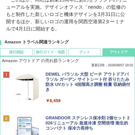
ューアルを実施。デザインオフィス「nendo」の監修の
もと制作した新しいロゴと機体デザインを3月31日に公
開するほか、新しいロゴの運用を関西空港第2ターミナ
ルで4月1日に開始する。
Amazon トラベル関連ランキング
旅行雑誌
旅行ガイド・地図
テント
アウトドア
Amazon アウトドア の売れ筋ランキング
更新日時：2026/08/07 18:02
ディズニーファン ２０２６年 ９月号 [雑
僕が見た未来【完全版】
[キャンパーズコレクション 山善] ポップアッ
DEWEL パラソル 大型 ビーチ アウトドアパ
誌] (ＤＩＳＮＥＹ ＦＡＮ)
プテント 傘みたいに広げて畳める パッとサ
ラソル ガーデン サイトシート付 折りたたみ
ッとサンシェード キューブ フルクローズ メ
防水 UVカット 4段階高さ調整 軽量 収納袋付
￥0
ッシュ 簡単設置 ワンタッチテント キャンプ
き
￥713
&ハイキング カーキ PATC-150(KH)
￥6,459
￥6,831
BE-PAL(ビ-パル) 2026年 9 月号【特別付録:
D40 地球の歩き方 チェンマイ タイ北部の魅
SOTO ミニマル"旅"財布 ランダム2種】
力的な町 2026～2027 地球の歩き方D アジア
GRANDOOR ステンレス保冷剤 2個セット 2
PYKES PEAK (パイクスピーク) 着替えテン
026リニューアル 急速冷凍 空間倍増 衛生的
ト プライバシー テント 【中が透けない】 1
コンパクト 保冷力長持ち
￥1,500
￥2,079
人用 折りたたみ 防災グッズ 災害用トイレ ビ