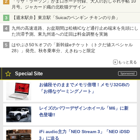
「リサ・ラーソン」がま口ポーチ付録、大人のおしゃれ手帖 10
月号。ジャカード織の北欧猫デザイン
【週末駅弁】東京駅「Suicaのペンギン チキンのり弁」
九州の高速道路、お盆期間は松橋ICなど通行止め端末を先頭にし
た渋滞予測。東九州道への迂回は料金調整を実施
はやぶさ50％オフの「新幹線eチケット（トクだ値スペシャル
28）」発売。秋冬乗車分、えきねっと限定
もっと見る
Special Site
お値段そのままでメモリ倍増！メモリ32GBの
「お得なゲーミングノート」
レイズのパワーデザインホイール「M6」に新
色登場!!
iFi audio主力「NEO Stream 3」「NEO iDSD
3」に迫る