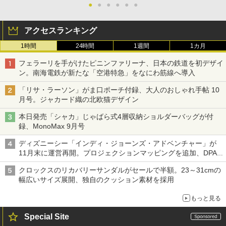
●
●
●
●
●
●
アクセスランキング
1時間
24時間
1週間
1カ月
フェラーリを手がけたピニンファリーナ、日本の鉄道を初デザイ
ン。南海電鉄が新たな「空港特急」をなにわ筋線へ導入
「リサ・ラーソン」がま口ポーチ付録、大人のおしゃれ手帖 10
月号。ジャカード織の北欧猫デザイン
本日発売「シャカ」じゃばら式4層収納ショルダーバッグが付
録、MonoMax 9月号
ディズニーシー「インディ・ジョーンズ・アドベンチャー」が
11月末に運営再開。プロジェクションマッピングを追加、DPA
は1500円
クロックスのリカバリーサンダルがセールで半額。23～31cmの
幅広いサイズ展開、独自のクッション素材を採用
もっと見る
Special Site