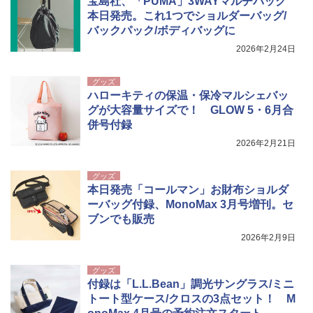
宝島社、「PUMA」3WAYマルチバッグ
本日発売。これ1つでショルダーバッグ/
バックパック/ボディバッグに
2026年2月24日
グッズ
ハローキティの保温・保冷マルシェバッ
グが大容量サイズで！ GLOW 5・6月合
併号付録
2026年2月21日
グッズ
本日発売「コールマン」お財布ショルダ
ーバッグ付録、MonoMax 3月号増刊。セ
ブンでも販売
2026年2月9日
グッズ
付録は「L.L.Bean」調光サングラス/ミニ
トート型ケース/クロスの3点セット！ M