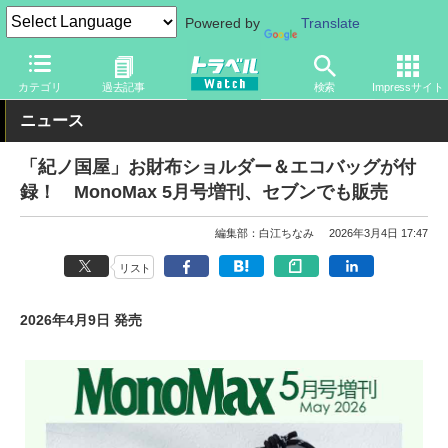
Powered by
Translate
トラベル Watch
旅のアイテム
旅行グッズ
バッグ
カテゴリ
過去記事
検索
Impressサイト
ニュース
「紀ノ国屋」お財布ショルダー＆エコバッグが付
録！ MonoMax 5月号増刊、セブンでも販売
編集部：白江ちなみ
2026年3月4日 17:47
リスト
2026年4月9日 発売