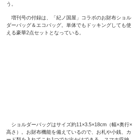
う。
増刊号の付録は、「紀ノ国屋」コラボのお財布ショル
ダーバッグ＆エコバッグ。単体でもドッキングしても使
える豪華2点セットとなっている。
ショルダーバッグはサイズ約11×3.5×18cm（幅×奥行×
高さ）。お財布機能を備えているので、お札や小銭、カ
ード類を入れてこれ1つでお出かけできる。スマホ収納