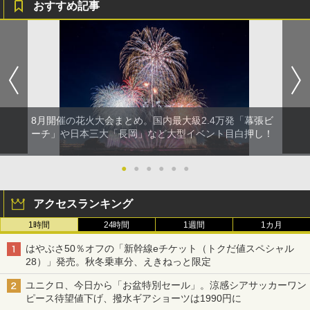
おすすめ記事
8月開催の花火大会まとめ。国内最大級2.4万発「幕張ビ
ーチ」や日本三大「長岡」など大型イベント目白押し！
●
●
●
●
●
●
アクセスランキング
1時間
24時間
1週間
1カ月
はやぶさ50％オフの「新幹線eチケット（トクだ値スペシャル
28）」発売。秋冬乗車分、えきねっと限定
ユニクロ、今日から「お盆特別セール」。涼感シアサッカーワン
ピース待望値下げ、撥水ギアショーツは1990円に