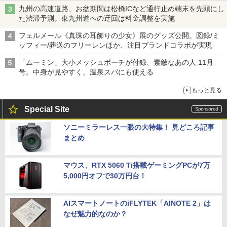
九州の高速道路、お盆期間は松橋ICなど通行止め端末を先頭にし
た渋滞予測。東九州道への迂回は料金調整を実施
フェルメール《真珠の耳飾りの少女》展のグッズ公開。図録/ミ
ッフィー/葬送のフリーレンほか、注目ブランドコラボが実現
「ムーミン」大小メッシュポーチが付録、素敵なあの人 11月
号。中身が見やすく、温泉スパにも使える
もっと見る
Special Site
ソニーミラーレス一眼の大特集！ 見どころ記事
まとめ
マウス、RTX 5060 Ti搭載ゲーミングPCが7万
5,000円オフで30万円台！
AIスマートノートのiFLYTEK「AINOTE 2」は
なぜ魅力的なのか？