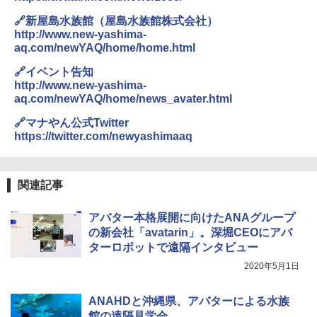
広げるだけ パッとサッとテント ブラックコ
ーティング フルクローズ メッシュ 3-4人用
Across やわらか保冷剤 日本製 固まらない 1
🔗新屋島水族館（屋島水族館株式会社）
簡単設置 ポップアップテント エクルベージ
1cm ソフト 2個セット (2個セット)
http://www.new-yashima-
ュ(BC仕様) PATC-150B(EB)
aq.com/newYAQ/home/home.html
￥680
￥9,990
🔗イベント告知
http://www.new-yashima-
aq.com/newYAQ/home/news_avater.html
着替えテント トイレテント 透けない【換気
[キャンパーズコレクション 山善] 傘みたいに
通気窓付き】収納袋付き UVカット 防水 防災
広げるだけ パッとサッとテント キューブワ
🔗マナやん公式Twitter
コンパクト iimono117 (ブルー)
イドプラス ブラックコーティング フルクロ
https://twitter.com/newyashimaaq
ーズ メッシュ 5人用 簡単設置 ポップアップ
テント PATCW-200B エクルベージュ
￥3,180
￥15,990
関連記事
アバター本格展開に向けたANAグループ
の新会社「avatarin」。深堀CEOにアバ
ターロボットで遠隔インタビュー
2020年5月1日
ANAHDと沖縄県、アバターによる水族
館の遠隔見学会