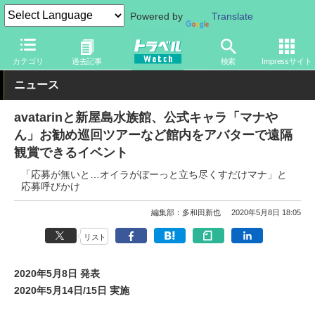
Powered by
Translate
トラベル Watch
地域
国内旅行
四国
カテゴリ
過去記事
検索
Impressサイト
ニュース
avatarinと新屋島水族館、公式キャラ「マナや
ん」お勧め巡回ツアーなど館内をアバターで遠隔
観賞できるイベント
「応募が無いと…オイラがぼーっと立ち尽くすだけマナ」と
応募呼びかけ
編集部：多和田新也
2020年5月8日 18:05
リスト
2020年5月8日 発表
2020年5月14日/15日 実施