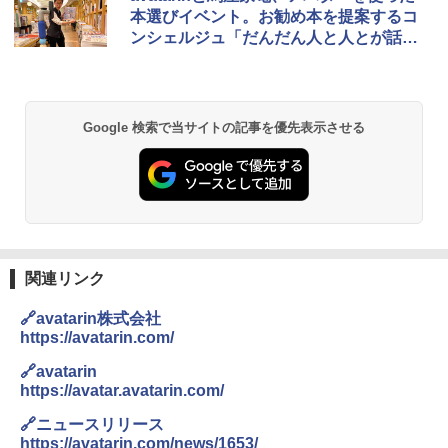
プテント 傘みたいに広げて畳める パッとサ
ラソル ガーデン サイトシート付 折りたたみ
本選びイベント。お勧め本を提案するコ
ッとサンシェード キューブ フルクローズ メ
防水 UVカット 4段階高さ調整 軽量 収納袋付
ンシェルジュ「だんだん人と人とが話す
ッシュ 簡単設置 ワンタッチテント キャンプ
き
&ハイキング カーキ PATC-150(KH)
感覚になった」
￥6,459
￥6,829
Google 検索で当サイトの記事を優先表示させる
GRANDOOR ステンレス保冷剤 2個セット 2
PYKES PEAK (パイクスピーク) 着替えテン
026リニューアル 急速冷凍 空間倍増 衛生的
ト プライバシー テント 【中が透けない】 1
コンパクト 保冷力長持ち
人用 折りたたみ 防災グッズ 災害用トイレ ビ
ーチ ピクニック ポップアップテント 携帯 簡
￥2,980
易 トイレテント (オリーブ)
￥4,836
熊撃退スプレー 熊よけスプレー 熊スプレー
【日本企業販売】超強力クマ対策スプレー 30
関連リンク
0ml（連続噴射30秒）110ml（連続噴射15
ENDLESS BASE 《めざましテレビで紹介》
秒）射程5～10m 安全ロック搭載 携帯収納袋
🔗avatarin株式会社
テント ワンタッチ RENEW 幅200 2-3人用 43
付き ヒグマ・イノシシ対策 自治体・教育機
https://avatarin.com/
500002(88859)
関の購入実績 登山・キャンプ・アウトドア・
防災用品 長期保存可能 緊急時用 日本国内発
🔗avatarin
送
￥5,999
https://avatar.avatarin.com/
￥3,680
🔗ニュースリリース
[キャンパーズコレクション 山善] 傘みたいに
https://avatarin.com/news/1653/