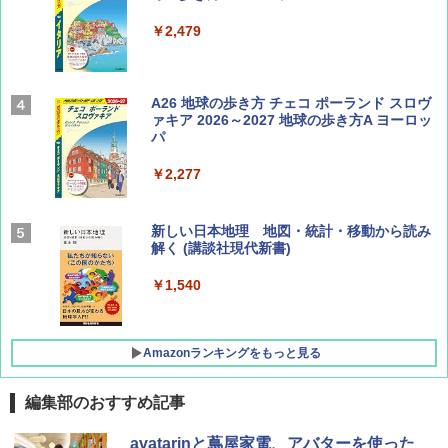
￥1,540
￥2,479
Coyote No.89 特集 星野道夫 夢見る旅
A26 地球の歩き方 チェコ ポーランド スロヴ
ァキア 2026～2027 地球の歩き方A ヨーロッ
パ
￥1,540
￥2,277
AIRLINE（エアライン）2026年9月号【特
新しい日本地理 地図・統計・移動から読み
集】ボーイング110周年を祝して！
解く (講談社現代新書)
￥1,760
￥1,540
Amazonランキングをもっと見る
編集部のおすすめ記事
[キャンパーズコレクション 山善] ポップアッ
DEWEL パラソル 大型 ビーチ アウトドアパ
avatarinと蔦屋家電、アバターを使った