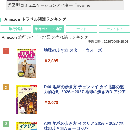
普及型コミュニケーションアバター「newme」
Amazon トラベル関連ランキング
旅行雑誌
旅行ガイド・地図
テント
アウトドア
Amazon 旅行ガイド・地図 の売れ筋ランキング
更新日時：2026/08/09 18:02
BE-PAL(ビ-パル) 2026年 9 月号【特別付録:
地球の歩き方 スター・ウォーズ
SOTO ミニマル"旅"財布 ランダム2種】
￥2,695
￥1,500
ディズニーファン ２０２６年 ９月号 [雑
D40 地球の歩き方 チェンマイ タイ北部の魅
誌] (ＤＩＳＮＥＹ ＦＡＮ)
力的な町 2026～2027 地球の歩き方D アジア
￥713
￥2,079
山と溪谷 2026年8月号「南アルプス大全」
A09 地球の歩き方 イタリア 2026～2027 地
球の歩き方A ヨーロッパ