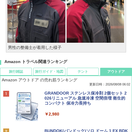
男性の整備士が着用した様子
Amazon トラベル関連ランキング
旅行雑誌
旅行ガイド・地図
テント
アウトドア
Amazon アウトドア の売れ筋ランキング
更新日時：2026/08/08 06:02
BE-PAL(ビ-パル) 2026年 9 月号【特別付録:
D40 地球の歩き方 チェンマイ タイ北部の魅
[キャンパーズコレクション 山善] ポップアッ
GRANDOOR ステンレス保冷剤 2個セット 2
SOTO ミニマル"旅"財布 ランダム2種】
力的な町 2026～2027 地球の歩き方D アジア
プテント 傘みたいに広げて畳める パッとサ
026リニューアル 急速冷凍 空間倍増 衛生的
ッとサンシェード キューブ フルクローズ メ
コンパクト 保冷力長持ち
ッシュ 簡単設置 ワンタッチテント キャンプ
￥1,500
￥2,079
&ハイキング カーキ PATC-150(KH)
￥2,980
￥6,830
ディズニーファン ２０２６年 ９月号 [雑
地球の歩き方 スター・ウォーズ
BUNDOK(バンドック)ソロ ドーム 1 EX BDK