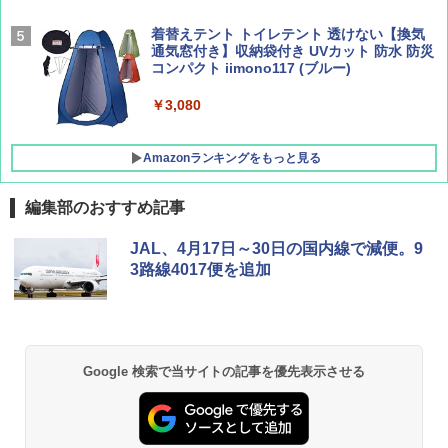
[キャンパーズコレクション 山善] 傘みたいに
着替えテント トイレテント 透けない【換気
広げるだけ パッとサッとテント キューブワ
通気窓付き】収納袋付き UVカット 防水 防災
イド ブラックコーティング フルクローズ メ
コンパクト iimono117 (ブルー)
ッシュ 4人用 簡単設置 ポップアップテント P
ATCW-150B エクルベージュ
￥3,080
￥-
Amazonランキングをもっと見る
編集部のおすすめ記事
JAL、4月17日～30日の国内線で減便。9
3路線4017便を追加
Google 検索で当サイトの記事を優先表示させる