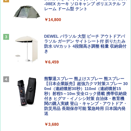
誌] (ＤＩＳＮＥＹ ＦＡＮ)
-08EX カーキ ソロキャンプ ポリエステル フ
PYKES PEAK (パイクスピーク) 着替えテン
レーム ドーム型 テント
￥2,695
ト プライバシー テント 【中が透けない】 1
￥713
人用 折りたたみ 防災グッズ 災害用トイレ ビ
￥14,800
ーチ ピクニック ポップアップテント 携帯 簡
易 トイレテント (ブラック)
山と溪谷 2026年8月号「南アルプス大全」
僕が見た未来【完全版】
DEWEL パラソル 大型 ビーチ アウトドアパ
￥4,980
ラソル ガーデン サイトシート付 折りたたみ
￥1,540
￥0
防水 UVカット 4段階高さ調整 軽量 収納袋付
き
ENDLESS BASE 《めざましテレビで紹介》
テント ワンタッチ RENEW 幅200 2-3人用 43
￥6,459
500002(88859)
Coyote No.89 特集 星野道夫 夢見る旅
A09 地球の歩き方 イタリア 2026～2027 地
球の歩き方A ヨーロッパ
￥5,999
熊撃退スプレー 熊よけスプレー 熊スプレー
￥1,540
【日本企業販売】超強力クマ対策スプレー 30
￥2,479
0ml（連続噴射30秒）110ml（連続噴射15
[キャンパーズコレクション 山善] 傘みたいに
秒）射程5～10m 安全ロック搭載 携帯収納袋
広げるだけ パッとサッとテント ブラックコ
付き ヒグマ・イノシシ対策 自治体・教育機
ーティング フルクローズ メッシュ 3-4人用
関の購入実績 登山・キャンプ・アウトドア・
簡単設置 ポップアップテント エクルベージ
防災用品 長期保存可能 緊急時用 日本国内発
AIRLINE（エアライン）2026年9月号【特
A26 地球の歩き方 チェコ ポーランド スロヴ
ュ(BC仕様) PATC-150B(EB)
送
集】ボーイング110周年を祝して！
ァキア 2026～2027 地球の歩き方A ヨーロッ
パ
￥9,990
￥3,680
￥1,760
￥2,277