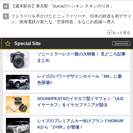
【週末駅弁】東京駅「Suicaのペンギン チキンのり弁」
フェラーリを手がけたピニンファリーナ、日本の鉄道を初デザイ
ン。南海電鉄が新たな「空港特急」をなにわ筋線へ導入
もっと見る
Special Site
ソニーミラーレス一眼の大特集！ 見どころ記事
まとめ
レイズのパワーデザインホイール「M6」に新
色登場!!
SOUNDPEATSのイヤカフ型イヤフォン「UU2
イヤーカフ」をイヤカフマニアが語る
レイズのプレミアムカー向けブランドHOMUR
Aから「2×9R」が登場！