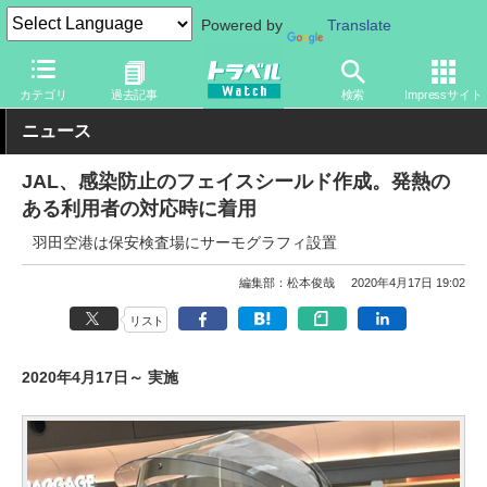
Powered by
Translate
トラベル Watch
企業・政府・官庁
国内エアライン
JAL
カテゴリ
過去記事
検索
Impressサイト
ニュース
JAL、感染防止のフェイスシールド作成。発熱の
ある利用者の対応時に着用
羽田空港は保安検査場にサーモグラフィ設置
編集部：松本俊哉
2020年4月17日 19:02
リスト
2020年4月17日～ 実施