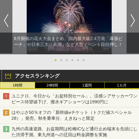
8月開催の花火大会まとめ。国内最大級2.4万発「幕張ビ
ーチ」や日本三大「長岡」など大型イベント目白押し！
●
●
●
●
●
●
アクセスランキング
1時間
24時間
1週間
1カ月
ユニクロ、今日から「お盆特別セール」。涼感シアサッカーワン
ピース待望値下げ、撥水ギアショーツは1990円に
はやぶさ50％オフの「新幹線eチケット（トクだ値スペシャル
28）」発売。秋冬乗車分、えきねっと限定
九州の高速道路、お盆期間は松橋ICなど通行止め端末を先頭にし
た渋滞予測。東九州道への迂回は料金調整を実施