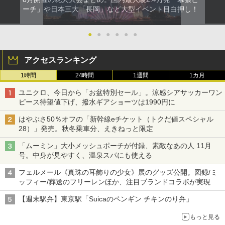
ーチ」や日本三大「長岡」など大型イベント目白押し！
●
●
●
●
●
●
アクセスランキング
1時間
24時間
1週間
1カ月
ユニクロ、今日から「お盆特別セール」。涼感シアサッカーワン
ピース待望値下げ、撥水ギアショーツは1990円に
はやぶさ50％オフの「新幹線eチケット（トクだ値スペシャル
28）」発売。秋冬乗車分、えきねっと限定
「ムーミン」大小メッシュポーチが付録、素敵なあの人 11月
号。中身が見やすく、温泉スパにも使える
フェルメール《真珠の耳飾りの少女》展のグッズ公開。図録/ミ
ッフィー/葬送のフリーレンほか、注目ブランドコラボが実現
【週末駅弁】東京駅「Suicaのペンギン チキンのり弁」
もっと見る