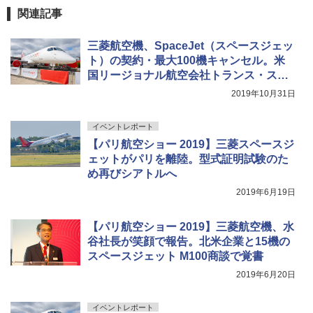
簡単設置 ポップアップテント エクルベージ
USB充電式 高精度 超長距離照射 長時間使用
関連記事
ュ(BC仕様) PATC-150B(EB)
可能 安全ロック付き 高安全性 金属製耐久 コ
ンパクト多機能設計 持ち運び便利 アウトド
ア/オフィス/教育現場/展示会用 緑
￥9,990
三菱航空機、SpaceJet（スペースジェッ
ト）の契約・最大100機キャンセル。米
￥1,180
国リージョナル航空会社トランス・ステ
[キャンパーズコレクション 山善] 傘みたいに
ーツと協議の結果
広げるだけ パッとサッとテント キューブワ
2019年10月31日
イド ブラックコーティング フルクローズ メ
電動エアーポンプ SUP用 20PSI 電動ポンプ
ッシュ 4人用 簡単設置 ポップアップテント P
ゴムボート 空気入れ 空気抜き 自動停止 過熱
イベントレポート
ATCW-150B エクルベージュ
保護 日光可読lcd 7種類ノズル付き
【パリ航空ショー 2019】三菱スペースジ
￥-
￥7,884
ェットがパリを離陸。型式証明試験のた
め再びシアトルへ
2019年6月19日
【パリ航空ショー 2019】三菱航空機、水
谷社長が笑顔で報告。北米企業と15機の
スペースジェット M100商談で覚書
2019年6月20日
イベントレポート