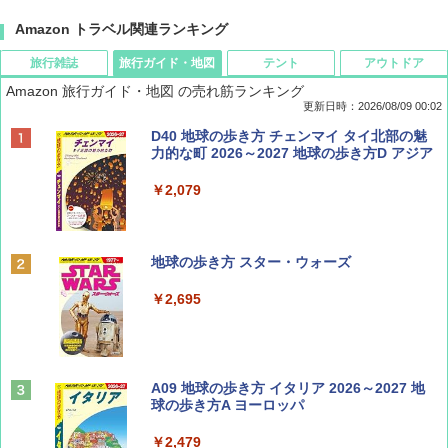
Amazon トラベル関連ランキング
旅行雑誌
旅行ガイド・地図
テント
アウトドア
Amazon 旅行ガイド・地図 の売れ筋ランキング
更新日時：2026/08/09 00:02
BE-PAL(ビ-パル) 2026年 9 月号【特別付録:
D40 地球の歩き方 チェンマイ タイ北部の魅
SOTO ミニマル"旅"財布 ランダム2種】
力的な町 2026～2027 地球の歩き方D アジア
￥1,500
￥2,079
ディズニーファン ２０２６年 ９月号 [雑
地球の歩き方 スター・ウォーズ
誌] (ＤＩＳＮＥＹ ＦＡＮ)
￥2,695
￥713
山と溪谷 2026年8月号「南アルプス大全」
A09 地球の歩き方 イタリア 2026～2027 地
球の歩き方A ヨーロッパ
￥1,540
￥2,479