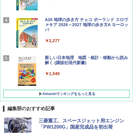
Coyote No.89 特集 星野道夫 夢見る旅
A26 地球の歩き方 チェコ ポーランド スロヴ
ァキア 2026～2027 地球の歩き方A ヨーロッ
パ
￥1,540
￥2,277
AIRLINE（エアライン）2026年9月号【特
新しい日本地理 地図・統計・移動から読み
集】ボーイング110周年を祝して！
解く (講談社現代新書)
￥1,760
￥1,540
Amazonランキングをもっと見る
編集部のおすすめ記事
[キャンパーズコレクション 山善] ポップアッ
DEWEL パラソル 大型 ビーチ アウトドアパ
三菱重工、スペースジェット用エンジン
プテント 傘みたいに広げて畳める パッとサ
ラソル ガーデン サイトシート付 折りたたみ
「PW1200G」国産完成品を初出荷
ッとサンシェード キューブ フルクローズ メ
防水 UVカット 4段階高さ調整 軽量 収納袋付