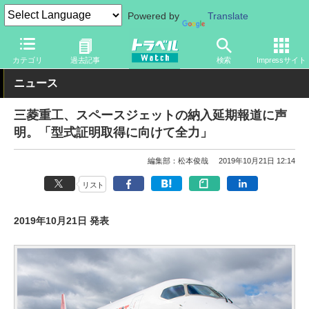
Powered by
Translate
トラベル Watch
旅の方法
空旅
飛行機
カテゴリ
過去記事
検索
Impressサイト
ニュース
三菱重工、スペースジェットの納入延期報道に声
明。「型式証明取得に向けて全力」
編集部：松本俊哉
2019年10月21日 12:14
リスト
2019年10月21日 発表