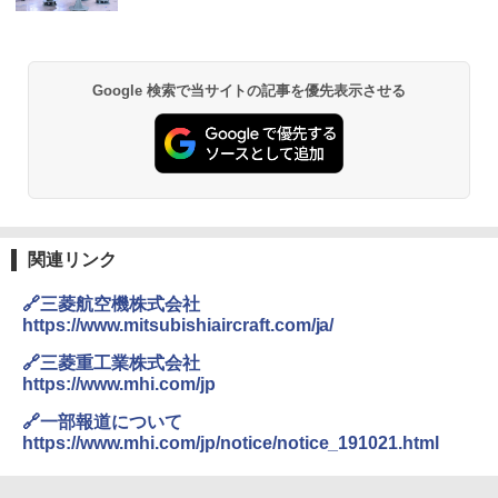
ッシュ 簡単設置 ワンタッチテント キャンプ
き
&ハイキング カーキ PATC-150(KH)
￥6,459
￥6,830
Google 検索で当サイトの記事を優先表示させる
熊撃退スプレー 熊よけスプレー 熊スプレー
PYKES PEAK (パイクスピーク) 着替えテン
【日本企業販売】超強力クマ対策スプレー 30
ト プライバシー テント 【中が透けない】 1
0ml（連続噴射30秒）110ml（連続噴射15
人用 折りたたみ 防災グッズ 災害用トイレ ビ
秒）射程5～10m 安全ロック搭載 携帯収納袋
ーチ ピクニック ポップアップテント 携帯 簡
付き ヒグマ・イノシシ対策 自治体・教育機
易 トイレテント (ブラック)
関の購入実績 登山・キャンプ・アウトドア・
防災用品 長期保存可能 緊急時用 日本国内発
送
￥4,980
関連リンク
￥3,680
🔗三菱航空機株式会社
ENDLESS BASE 《めざましテレビで紹介》
テント ワンタッチ RENEW 幅200 2-3人用 43
https://www.mitsubishiaircraft.com/ja/
500002(89232)
GRANDOOR ステンレス保冷剤 2個セット 2
026リニューアル 急速冷凍 空間倍増 衛生的
🔗三菱重工業株式会社
コンパクト 保冷力長持ち
https://www.mhi.com/jp
￥5,999
🔗一部報道について
￥2,980
https://www.mhi.com/jp/notice/notice_191021.html
[キャンパーズコレクション 山善] 傘みたいに
広げるだけ パッとサッとテント ブラックコ
ーティング フルクローズ メッシュ 3-4人用
ポインターライト 強力 小型 緑色/赤色/青紫色