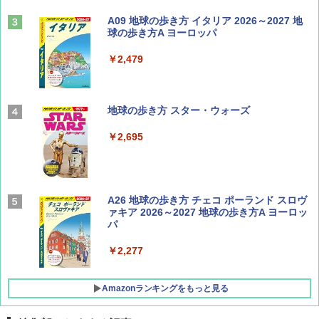
山と溪谷 2026年8月号「南アルプス大全」
A09 地球の歩き方 イタリア 2026～2027 地
球の歩き方A ヨーロッパ
￥1,540
￥2,479
Coyote No.89 特集 星野道夫 夢見る旅
地球の歩き方 スター・ウォーズ
￥1,540
￥2,695
AIRLINE（エアライン）2026年9月号【特
A26 地球の歩き方 チェコ ポーランド スロヴ
集】ボーイング110周年を祝して！
ァキア 2026～2027 地球の歩き方A ヨーロッ
パ
￥1,760
￥2,277
Amazonランキングをもっと見る