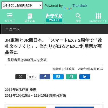
Powered by
Translate
トラベル Watch
企業・政府・官庁
鉄道
JR
カテゴリ
過去記事
検索
Impressサイト
ニュース
JR東海とJR西日本、「スマートEX」2周年で「改
札タッチくじ」。当たりが出るとEXご利用票が商
品券に
登録者数は300万人を突破
編集部：松本俊哉
2019年9月27日 16:10
リスト
2019年9月27日 発表
2019年10月15日～12月15日 乗車分対象