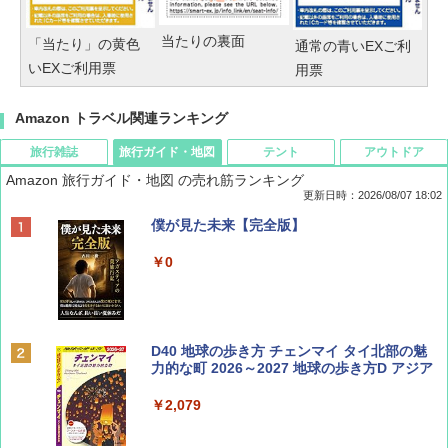
当たりの裏面
「当たり」の黄色
通常の青いEXご利
いEXご利用票
用票
Amazon トラベル関連ランキング
旅行雑誌
旅行ガイド・地図
テント
アウトドア
Amazon 旅行ガイド・地図 の売れ筋ランキング
更新日時：2026/08/07 18:02
ディズニーファン ２０２６年 ９月号 [雑
僕が見た未来【完全版】
誌] (ＤＩＳＮＥＹ ＦＡＮ)
￥0
￥713
BE-PAL(ビ-パル) 2026年 9 月号【特別付録:
D40 地球の歩き方 チェンマイ タイ北部の魅
SOTO ミニマル"旅"財布 ランダム2種】
力的な町 2026～2027 地球の歩き方D アジア
￥1,500
￥2,079