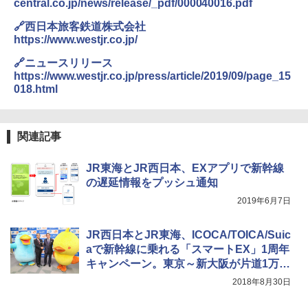
central.co.jp/news/release/_pdf/000040016.pdf
￥3,680
🔗西日本旅客鉄道株式会社
[キャンパーズコレクション 山善] 傘みたいに
https://www.westjr.co.jp/
広げるだけ パッとサッとテント ブラックコ
ーティング フルクローズ メッシュ 3-4人用
BUNDOK(バンドック)ソロ ドーム 1 EX BDK
🔗ニュースリリース
簡単設置 ポップアップテント エクルベージ
-08EX カーキ ソロキャンプ ポリエステル フ
https://www.westjr.co.jp/press/article/2019/09/page_15
ュ(BC仕様) PATC-150B(EB)
レーム ドーム型 テント
018.html
￥9,990
￥14,800
関連記事
[キャンパーズコレクション 山善] 傘みたいに
着替えテント トイレテント 透けない【換気
広げるだけ パッとサッとテント キューブワ
通気窓付き】収納袋付き UVカット 防水 防災
イド ブラックコーティング フルクローズ メ
コンパクト iimono117 (ブルー)
JR東海とJR西日本、EXアプリで新幹線
ッシュ 4人用 簡単設置 ポップアップテント P
の遅延情報をプッシュ通知
ATCW-150B エクルベージュ
￥3,080
2019年6月7日
￥-
JR西日本とJR東海、ICOCA/TOICA/Suic
aで新幹線に乗れる「スマートEX」1周年
キャンペーン。東京～新大阪が片道1万円
など
2018年8月30日