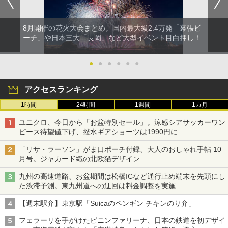
8月開催の花火大会まとめ。国内最大級2.4万発「幕張ビ
ーチ」や日本三大「長岡」など大型イベント目白押し！
●
●
●
●
●
●
アクセスランキング
1時間
24時間
1週間
1カ月
ユニクロ、今日から「お盆特別セール」。涼感シアサッカーワン
ピース待望値下げ、撥水ギアショーツは1990円に
「リサ・ラーソン」がま口ポーチ付録、大人のおしゃれ手帖 10
月号。ジャカード織の北欧猫デザイン
九州の高速道路、お盆期間は松橋ICなど通行止め端末を先頭にし
た渋滞予測。東九州道への迂回は料金調整を実施
【週末駅弁】東京駅「Suicaのペンギン チキンのり弁」
フェラーリを手がけたピニンファリーナ、日本の鉄道を初デザイ