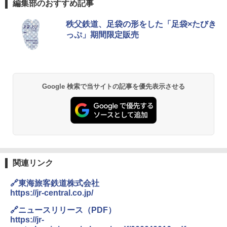
編集部のおすすめ記事
[キャンパーズコレクション 山善] ポップアッ
DEWEL パラソル 大型 ビーチ アウトドアパ
秩父鉄道、足袋の形をした「足袋×たびき
プテント 傘みたいに広げて畳める パッとサ
ラソル ガーデン サイトシート付 折りたたみ
っぷ」期間限定販売
ッとサンシェード キューブ フルクローズ メ
防水 UVカット 4段階高さ調整 軽量 収納袋付
ッシュ 簡単設置 ワンタッチテント キャンプ
き
&ハイキング カーキ PATC-150(KH)
￥6,459
￥6,831
Google 検索で当サイトの記事を優先表示させる
GRANDOOR ステンレス保冷剤 2個セット 2
PYKES PEAK (パイクスピーク) 着替えテン
026リニューアル 急速冷凍 空間倍増 衛生的
ト プライバシー テント 【中が透けない】 1
コンパクト 保冷力長持ち
人用 折りたたみ 防災グッズ 災害用トイレ ビ
ーチ ピクニック ポップアップテント 携帯 簡
￥2,980
易 トイレテント (グレー)
￥4,980
熊撃退スプレー 熊よけスプレー 熊スプレー
関連リンク
【日本企業販売】超強力クマ対策スプレー 30
0ml（連続噴射30秒）110ml（連続噴射15
🔗東海旅客鉄道株式会社
ENDLESS BASE 《めざましテレビで紹介》
秒）射程5～10m 安全ロック搭載 携帯収納袋
テント ワンタッチ RENEW 幅200 2-3人用 43
付き ヒグマ・イノシシ対策 自治体・教育機
https://jr-central.co.jp/
500002(88859)
関の購入実績 登山・キャンプ・アウトドア・
防災用品 長期保存可能 緊急時用 日本国内発
🔗ニュースリリース（PDF）
送
https://jr-
￥5,999