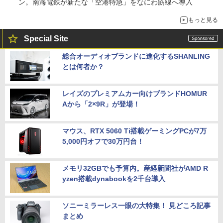
ン。南海電鉄が新たな「空港特急」をなにわ筋線へ導入
もっと見る
Special Site
総合オーディオブランドに進化するSHANLING
とは何者か？
レイズのプレミアムカー向けブランドHOMUR
Aから「2×9R」が登場！
マウス、RTX 5060 Ti搭載ゲーミングPCが7万
5,000円オフで30万円台！
メモリ32GBでも予算内。産経新聞社がAMD R
yzen搭載dynabookを2千台導入
ソニーミラーレス一眼の大特集！ 見どころ記事
まとめ