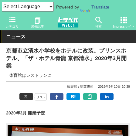
Powered by
Translate
トラベル Watch
地域
国内旅行
京都・大阪
カテゴリ
過去記事
検索
Impressサイト
ニュース
京都市立清水小学校をホテルに改装。プリンスホ
テル、「ザ・ホテル青龍 京都清水」2020年3月開
業
体育館はレストランに
編集部：稲葉隆司
2019年9月10日 10:39
リスト
2020年3月 開業予定