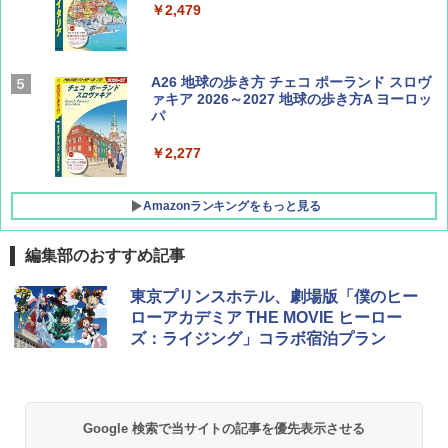
￥2,479
AIRLINE（エアライン）2026年9月号【特
A26 地球の歩き方 チェコ ポーランド スロヴ
集】ボーイング110周年を祝して！
ァキア 2026～2027 地球の歩き方A ヨーロッ
パ
￥1,760
￥2,277
Amazonランキングをもっと見る
編集部のおすすめ記事
[キャンパーズコレクション 山善] ポップアッ
GRANDOOR ステンレス保冷剤 2個セット 2
東京プリンスホテル、劇場版「僕のヒー
プテント 傘みたいに広げて畳める パッとサ
026リニューアル 急速冷凍 空間倍増 衛生的
ローアカデミア THE MOVIE ヒーロー
ッとサンシェード キューブ フルクローズ メ
コンパクト 保冷力長持ち
ズ：ライジング」コラボ宿泊プラン
ッシュ 簡単設置 ワンタッチテント キャンプ
&ハイキング カーキ PATC-150(KH)
￥2,980
￥6,830
BUNDOK(バンドック)ソロ ドーム 1 EX BDK
Google 検索で当サイトの記事を優先表示させる
-08EX カーキ ソロキャンプ ポリエステル フ