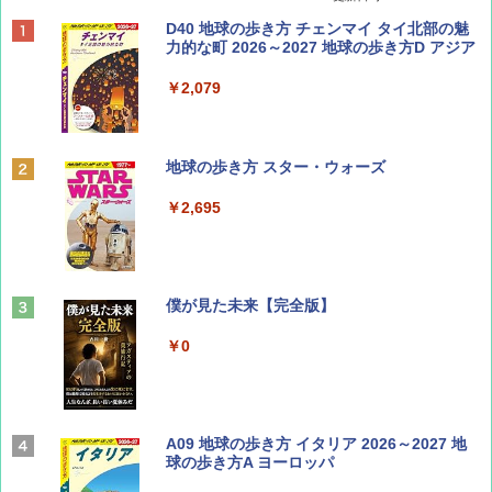
BE-PAL(ビ-パル) 2026年 9 月号【特別付録:
D40 地球の歩き方 チェンマイ タイ北部の魅
SOTO ミニマル"旅"財布 ランダム2種】
力的な町 2026～2027 地球の歩き方D アジア
￥1,500
￥2,079
ディズニーファン ２０２６年 ９月号 [雑
地球の歩き方 スター・ウォーズ
誌] (ＤＩＳＮＥＹ ＦＡＮ)
￥2,695
￥713
山と溪谷 2026年8月号「南アルプス大全」
僕が見た未来【完全版】
￥1,540
￥0
Coyote No.89 特集 星野道夫 夢見る旅
A09 地球の歩き方 イタリア 2026～2027 地
球の歩き方A ヨーロッパ
￥1,540