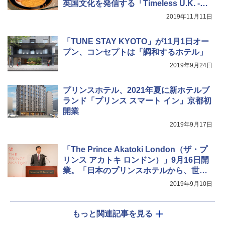
英国文化を発信する「Timeless U.K. -BR
[キャンパーズコレクション 山善] 傘みたいに
着替えテント トイレテント 透けない【換気
広げるだけ パッとサッとテント キューブワ
通気窓付き】収納袋付き UVカット 防水 防災
ITISH FAIR 2019-」
2019年11月11日
イド ブラックコーティング フルクローズ メ
コンパクト iimono117 (ブルー)
ッシュ 4人用 簡単設置 ポップアップテント P
ATCW-150B エクルベージュ
￥3,080
「TUNE STAY KYOTO」が11月1日オー
プン、コンセプトは「調和するホテル」
￥-
2019年9月24日
プリンスホテル、2021年夏に新ホテルブ
ランド「プリンス スマート イン」京都初
開業
2019年9月17日
「The Prince Akatoki London（ザ・プ
リンス アカトキ ロンドン）」9月16日開
業。「日本のプリンスホテルから、世界
のプリンスホテルへ」と小山社長
2019年9月10日
もっと関連記事を見る