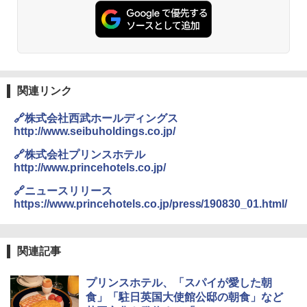
PYKES PEAK (パイクスピーク) 着替えテン
レーム ドーム型 テント
ト プライバシー テント 【中が透けない】 1
人用 折りたたみ 防災グッズ 災害用トイレ ビ
￥14,800
ーチ ピクニック ポップアップテント 携帯 簡
易 トイレテント (ブラック)
DEWEL パラソル 大型 ビーチ アウトドアパ
￥4,980
ラソル ガーデン サイトシート付 折りたたみ
防水 UVカット 4段階高さ調整 軽量 収納袋付
関連リンク
き
ENDLESS BASE 《めざましテレビで紹介》
🔗株式会社西武ホールディングス
テント ワンタッチ RENEW 幅200 2-3人用 43
￥6,459
http://www.seibuholdings.co.jp/
500002(88859)
🔗株式会社プリンスホテル
￥5,999
熊撃退スプレー 熊よけスプレー 熊スプレー
http://www.princehotels.co.jp/
【日本企業販売】超強力クマ対策スプレー 30
0ml（連続噴射30秒）110ml（連続噴射15
🔗ニュースリリース
[キャンパーズコレクション 山善] 傘みたいに
秒）射程5～10m 安全ロック搭載 携帯収納袋
https://www.princehotels.co.jp/press/190830_01.html/
広げるだけ パッとサッとテント ブラックコ
付き ヒグマ・イノシシ対策 自治体・教育機
ーティング フルクローズ メッシュ 3-4人用
関の購入実績 登山・キャンプ・アウトドア・
簡単設置 ポップアップテント エクルベージ
防災用品 長期保存可能 緊急時用 日本国内発
ュ(BC仕様) PATC-150B(EB)
送
関連記事
￥9,990
￥3,680
プリンスホテル、「スパイが愛した朝
食」「駐日英国大使館公邸の朝食」など