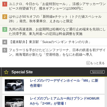
ユニクロ、今日から「お盆特別セール」。涼感シアサッカーワン
ピース待望値下げ、撥水ギアショーツは1990円に
はやぶさ50％オフの「新幹線eチケット（トクだ値スペシャル
28）」発売。秋冬乗車分、えきねっと限定
九州の高速道路、お盆期間は松橋ICなど通行止め端末を先頭にし
た渋滞予測。東九州道への迂回は料金調整を実施
【週末駅弁】東京駅「Suicaのペンギン チキンのり弁」
フェラーリを手がけたピニンファリーナ、日本の鉄道を初デザイ
ン。南海電鉄が新たな「空港特急」をなにわ筋線へ導入
もっと見る
Special Site
レイズのパワーデザインホイール「M6」に新
色登場!!
レイズのプレミアムカー向けブランドHOMUR
Aから「2×9R」が登場！