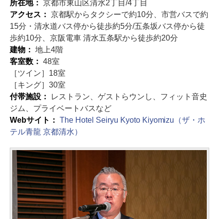
所在地：
京都市東山区清水2丁目/4丁目
アクセス：
京都駅からタクシーで約10分、市営バスで約
15分・清水道バス停から徒歩約5分/五条坂バス停から徒
歩約10分、京阪電車 清水五条駅から徒歩約20分
建物：
地上4階
客室数：
48室
［ツイン］18室
［キング］30室
付帯施設：
レストラン、ゲストらウンし、フィット音史
ジム、プライベートバスなど
Webサイト：
The Hotel Seiryu Kyoto Kiyomizu（ザ・ホ
テル青龍 京都清水）