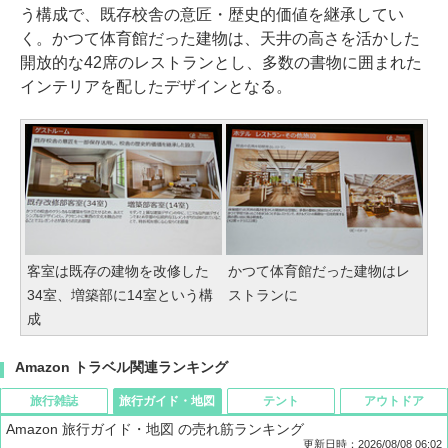
う構成で、既存校舎の意匠・歴史的価値を継承してい
く。かつて体育館だった建物は、天井の高さを活かした
開放的な42席のレストランとし、多数の書物に囲まれた
インテリアを配したデザインとなる。
客室は既存の建物を改修した
かつて体育館だった建物はレ
34室、増築部に14室という構
ストランに
成
Amazon トラベル関連ランキング
旅行雑誌
旅行ガイド・地図
テント
アウトドア
Amazon 旅行ガイド・地図 の売れ筋ランキング
更新日時：2026/08/08 06:02