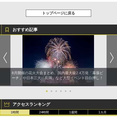
トップページに戻る
おすすめ記事
8月開催の花火大会まとめ。国内最大級2.4万発「幕張ビ
ーチ」や日本三大「長岡」など大型イベント目白押し！
●
●
●
●
●
●
アクセスランキング
1時間
24時間
1週間
1カ月