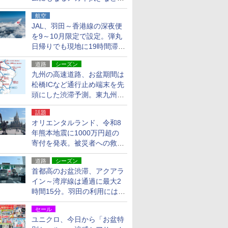
貨24種
航空
JAL、羽田～香港線の深夜便
を9～10月限定で設定。弾丸
日帰りでも現地に19時間滞在
できる
道路
シーズン
九州の高速道路、お盆期間は
松橋ICなど通行止め端末を先
頭にした渋滞予測。東九州道
への迂回は料金調整を実施
話題
オリエンタルランド、令和8
年熊本地震に1000万円超の
寄付を発表。被災者への救援
活動・復旧支援
道路
シーズン
首都高のお盆渋滞、アクアラ
イン～湾岸線は通過に最大2
時間15分。羽田の利用には
「空港西出口」の利用検討を
セール
ユニクロ、今日から「お盆特