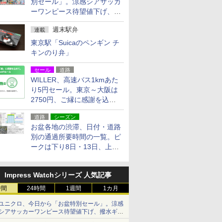
別セール」。涼感シアサッカ
ーワンピース待望値下げ、撥
水ギアショーツは1990円に
週末駅弁
連載
東京駅「Suicaのペンギン チ
キンのり弁」
セール
道路
WILLER、高速バス1kmあた
り5円セール。東京～大阪は
2750円、ご縁に感謝を込め
た20周年記念キャンペーン
道路
シーズン
お盆各地の渋滞、日付・道路
別の通過所要時間の一覧。ピ
ークは下り8日・13日、上り
14日・15日
Impress Watchシリーズ 人気記事
時間
24時間
1週間
1カ月
ユニクロ、今日から「お盆特別セール」。涼感
シアサッカーワンピース待望値下げ、撥水ギア
ショーツは1990円に