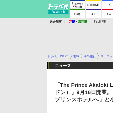
過去記事
万
博
・
園芸博
取材記事
トラベル Watch
地域
海外旅行
ヨーロッ
ニュース
「The Prince Aka
ドン）」9月16日開業
プリンスホテルへ」と