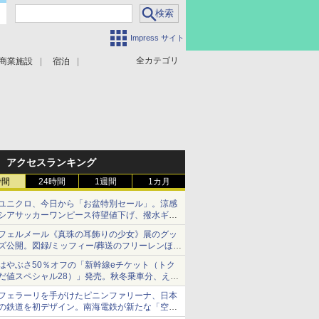
Impress サイト
全カテゴリ
商業施設
宿泊
アクセスランキング
時間
24時間
1週間
1カ月
ユニクロ、今日から「お盆特別セール」。涼感
シアサッカーワンピース待望値下げ、撥水ギア
ショーツは1990円に
フェルメール《真珠の耳飾りの少女》展のグッ
ズ公開。図録/ミッフィー/葬送のフリーレンほ
か、注目ブランドコラボが実現
はやぶさ50％オフの「新幹線eチケット（トク
だ値スペシャル28）」発売。秋冬乗車分、えき
ねっと限定
フェラーリを手がけたピニンファリーナ、日本
の鉄道を初デザイン。南海電鉄が新たな「空港
特急」をなにわ筋線へ導入