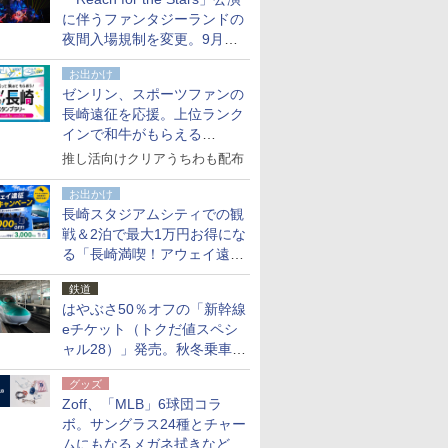
た
に伴うファンタジーランドの
夜間入場規制を変更。9月か
ら18時50分～20時ごろに
お出かけ
ゼンリン、スポーツファンの
長崎遠征を応援。上位ランク
インで和牛がもらえる
「GO！GO！長崎スタンプラ
推し活向けクリアうちわも配布
リー」
お出かけ
長崎スタジアムシティでの観
戦＆2泊で最大1万円お得にな
る「長崎満喫！アウェイ遠征
応援キャンペーン」
鉄道
はやぶさ50％オフの「新幹線
eチケット（トクだ値スペシ
ャル28）」発売。秋冬乗車
分、えきねっと限定
グッズ
Zoff、「MLB」6球団コラ
ボ。サングラス24種とチャー
ムにもなるメガネ拭きなど雑