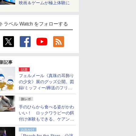
映画＆ゲームが極上体験に
トラベル Watch をフォローする
新記事
話題
フェルメール《真珠の耳飾り
の少女》展のグッズ公開。図
録/ミッフィー/葬送のフリー
レンほか、注目ブランドコラ
旅レポ
ボが実現
手のひらから食べる姿がかわ
いい！ ロックワラビーの餌
付け体験もできる、ケアンズ
でアサートン高原の日本語ガ
お出かけ
イド付きツアーに参加してみ
「Reach for the Stars」公演