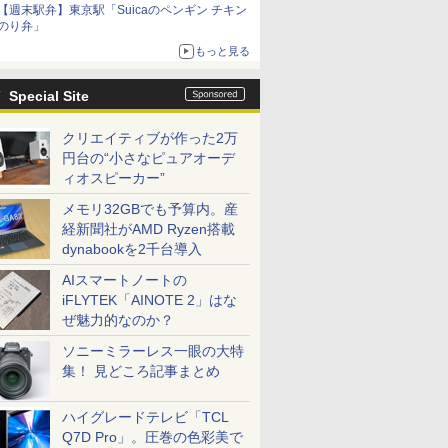
【週末駅弁】東京駅「Suicaのペンギン チキン
のり弁」
もっと見る
Special Site
クリエイティブが作った2万
円台の“小さなピュアオーデ
ィオスピーカー”
メモリ32GBでも予算内。産
経新聞社がAMD Ryzen搭載
dynabookを2千台導入
AIスマートノートの
iFLYTEK「AINOTE 2」はな
ぜ魅力的なのか？
ソニーミラーレス一眼の大特
集！ 見どころ記事まとめ
ハイグレードテレビ「TCL
Q7D Pro」。圧巻の色彩美で