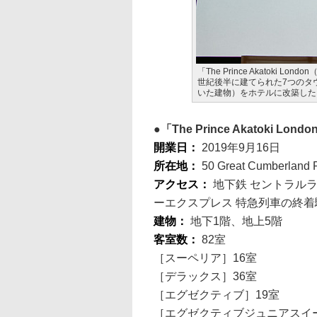
「The Prince Akatoki
世紀後半に建てられた7つのタ
いた建物）をホテルに改築した
「The Prince Akatoki
開業日：
2019年9月16日
所在地：
50 Great Cumberland 
アクセス：
地下鉄 セントラル
ーエクスプレス 特急列車の終着
建物：
地下1階、地上5階
客室数：
82室
［スーペリア］16室
［デラックス］36室
［エグゼクティブ］19室
［エグゼクティブジュニアスイ