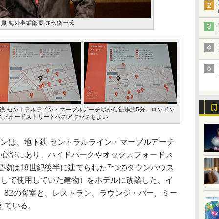
員 海外事業部長 赤松衛一氏
下鉄 セントラルライン・マーブルアーチ駅から徒歩約5分。ロンドン
スフォードストリートへのアクセスもよい
ドンは、地下鉄 セントラルライン・マーブルアーチ
中心部にあり、ハイドパークやオックスフォードス
建物は18世紀後半に建てられた7つのタウンハウス
として使用していた建物）をホテルに改築した、イ
。82の客室と、レストラン、ラウンジ・バー、ミー
えている。