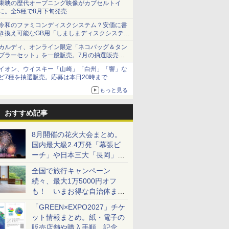
東映の歴代オープニング映像がカプセルトイ
に。全5種で8月下旬発売
令和のファミコンディスクシステム？安価に書
き換え可能なGB用「しましまディスクシステ
ム」
カルディ、オンライン限定「ネコバッグ＆タン
ブラーセット」を一般販売。7月の抽選販売の
当選無効分
イオン、ウイスキー「山崎」「白州」「響」な
ど7種を抽選販売。応募は本日20時まで
もっと見る
おすすめ記事
8月開催の花火大会まとめ。
国内最大級2.4万発「幕張ビ
ーチ」や日本三大「長岡」な
ど大型イベント目白押し！
全国で旅行キャンペーン
続々、最大1万5000円オフ
も！ いまお得な自治体まと
め
「GREEN×EXPO2027」チケ
ット情報まとめ。紙・電子の
販売店舗や購入手順、記念チ