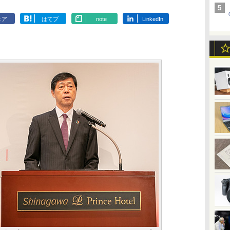
ェア
はてブ
note
LinkedIn