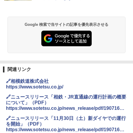
&ハイキング カーキ PATC-150(KH)
￥2,980
￥6,832
A09 地球の歩き方 イタリア 2026～2027 地
ポインターライト 強力 小型 緑色/赤色/青紫色
Google 検索で当サイトの記事を優先表示させる
球の歩き方A ヨーロッパ
USB充電式 高精度 超長距離照射 長時間使用
PYKES PEAK (パイクスピーク) 着替えテン
可能 安全ロック付き 高安全性 金属製耐久 コ
ト プライバシー テント 【中が透けない】 1
ンパクト多機能設計 持ち運び便利 アウトド
￥2,479
人用 折りたたみ 防災グッズ 災害用トイレ ビ
ア/オフィス/教育現場/展示会用 緑
ーチ ピクニック ポップアップテント 携帯 簡
易 トイレテント (オリーブ)
￥1,180
A26 地球の歩き方 チェコ ポーランド スロヴ
￥-
ァキア 2026～2027 地球の歩き方A ヨーロッ
パ
DEWEL パラソル 大型 ビーチ アウトドアパ
関連リンク
ラソル ガーデン サイトシート付 折りたたみ
￥2,277
ENDLESS BASE 《めざましテレビで紹介》
防水 UVカット 4段階高さ調整 軽量 収納袋付
🔗相模鉄道株式会社
テント ワンタッチ RENEW 幅200 2-3人用 43
き
https://www.sotetsu.co.jp/
500002(89232)
￥6,459
地球の歩き方 スター・ウォーズ
🔗ニュースリリース「相鉄・JR直通線の運行計画の概要
￥5,499
について」（PDF）
￥2,695
https://www.sotetsu.co.jp/news_release/pdf/190716_0
熊撃退スプレー 熊よけスプレー 熊スプレー
1.pdf
[キャンパーズコレクション 山善] 傘みたいに
【日本企業販売】超強力クマ対策スプレー 30
🔗ニュースリリース「11月30日（土）新ダイヤでの運行
広げるだけ パッとサッとテント ブラックコ
0ml（連続噴射30秒）110ml（連続噴射15
を開始」（PDF）
ーティング フルクローズ メッシュ 3-4人用
秒）射程5～10m 安全ロック搭載 携帯収納袋
https://www.sotetsu.co.jp/news_release/pdf/190716_0
簡単設置 ポップアップテント エクルベージ
付き ヒグマ・イノシシ対策 自治体・教育機