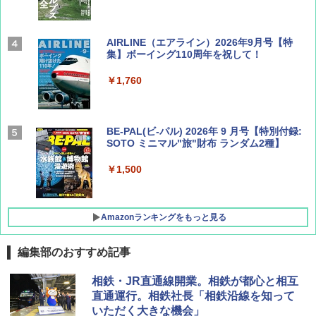
AIRLINE（エアライン）2026年9月号【特
集】ボーイング110周年を祝して！
￥1,760
BE-PAL(ビ-パル) 2026年 9 月号【特別付録:
SOTO ミニマル"旅"財布 ランダム2種】
￥1,500
Amazonランキングをもっと見る
編集部のおすすめ記事
D40 地球の歩き方 チェンマイ タイ北部の魅
[キャンパーズコレクション 山善] ポップアッ
GRANDOOR ステンレス保冷剤 2個セット 2
相鉄・JR直通線開業。相鉄が都心と相互
力的な町 2026～2027 地球の歩き方D アジア
プテント 傘みたいに広げて畳める パッとサ
026リニューアル 急速冷凍 空間倍増 衛生的
直通運行。相鉄社長「相鉄沿線を知って
ッとサンシェード キューブ フルクローズ メ
コンパクト 保冷力長持ち
いただく大きな機会」
ッシュ 簡単設置 ワンタッチテント キャンプ
￥2,079