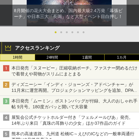
8月開催の花火大会まとめ。国内最大級2.4万発「幕張ビ
ーチ」や日本三大「長岡」など大型イベント目白押し！
●
●
●
●
●
●
アクセスランキング
1時間
24時間
1週間
1カ月
本日発売「スヌーピー」圧縮収納ポーチ。ファスナー閉めるだけ
で着替えや荷物がスリムにまとまる
ディズニーシー「インディ・ジョーンズ・アドベンチャー」が
11月末に運営再開。プロジェクションマッピングを追加、DPA
は1500円
本日発売「ムーミン」ボストンバッグが付録、大人のおしゃれ手
帖 9月号。180度ガバッと開いて大容量
展覧会公式チケットホルダー付き「フェルメールぴあ」発売。
14年ぶり来日「真珠の耳飾りの少女」ほか37作品のガイド
熊本の高速道路、九州道 松橋IC～えびのICなどの一般車両通行