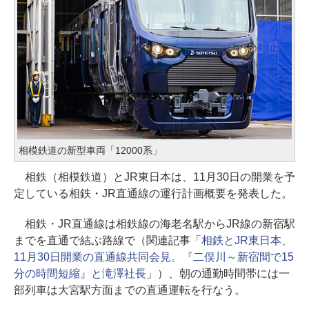
相模鉄道の新型車両「12000系」
相鉄（相模鉄道）とJR東日本は、11月30日の開業を予
定している相鉄・JR直通線の運行計画概要を発表した。
相鉄・JR直通線は相鉄線の海老名駅からJR線の新宿駅
までを直通で結ぶ路線で（関連記事「
相鉄とJR東日本、
11月30日開業の直通線共同会見。『二俣川～新宿間で15
分の時間短縮』と滝澤社長
」）、朝の通勤時間帯には一
部列車は大宮駅方面までの直通運転を行なう。