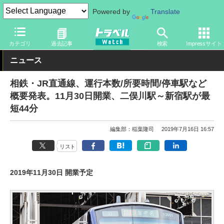
Powered by
Translate
トラベル Watch
地域
国内旅行
関東
カテゴリ
過去記事
検索
Impressサイト
ニュース
相鉄・JR直通線、運行本数/所要時間/停車駅など
概要発表。11月30日開業、二俣川駅～新宿駅が最
短44分
編集部：稲葉隆司
2019年7月16日 16:57
リスト
2019年11月30日 開業予定