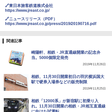
新しい日本地理 地図・統計・移動から読み
2.pdf
ュ(BC仕様) PATC-150B(EB)
関の購入実績 登山・キャンプ・アウトドア・
解く (講談社現代新書)
🔗東日本旅客鉄道株式会社
防災用品 長期保存可能 緊急時用 日本国内発
https://www.jreast.co.jp/
送
￥8,991
￥1,540
🔗ニュースリリース（PDF）
￥3,680
https://www.jreast.co.jp/press/2019/20190716.pdf
Coleman(コールマン) ツーリングドーム/LD
X 2人用 3人用 キャンプ アウトドア フェス
収納 コンパクト 簡単設営 カンガルーテント
ソーラー LED ランタン Type-C 充電式 ソー
ソロキャンプ ソロテント
ラーランタン IP65防水 キャンプ用品 防災グ
関連記事
ッズ 6種類のライトモード 防災 吊り下げ 折
り畳み式 キャンプソーラーライト防災 停電
￥20,718
崎陽軒、相鉄・JR直通線開業の記念弁
節電対策 超高輝度 日本語取扱説明書付き
当。5000個限定発売
￥2,849
2019年11月26日
相鉄、11月30日開業初日の羽沢横浜国大
駅で硬券入場券などの販売制限
2019年11月25日
相鉄「12000系」が新宿駅に初乗り入
れ。11月30日開業の相鉄・JR相互直通線
に向けた試運転