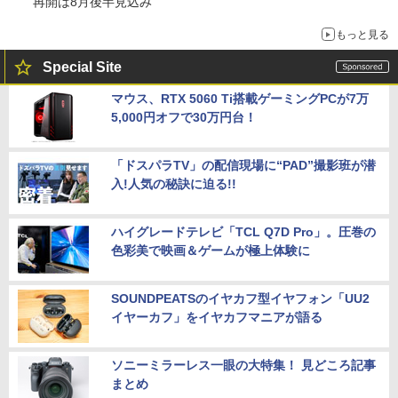
再開は8月後半見込み
もっと見る
Special Site
マウス、RTX 5060 Ti搭載ゲーミングPCが7万
5,000円オフで30万円台！
「ドスパラTV」の配信現場に“PAD”撮影班が潜
入!人気の秘訣に迫る!!
ハイグレードテレビ「TCL Q7D Pro」。圧巻の
色彩美で映画＆ゲームが極上体験に
SOUNDPEATSのイヤカフ型イヤフォン「UU2
イヤーカフ」をイヤカフマニアが語る
ソニーミラーレス一眼の大特集！ 見どころ記事
まとめ