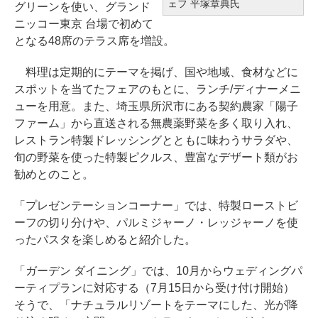
ェフ 平塚章典氏
グリーンを使い、グランド
ニッコー東京 台場で初めて
となる48席のテラス席を増設。
料理は定期的にテーマを掲げ、国や地域、食材などに
スポットを当てたフェアのもとに、ランチ/ディナーメニ
ューを用意。また、埼玉県所沢市にある契約農家「陽子
ファーム」から直送される無農薬野菜を多く取り入れ、
レストラン特製ドレッシングとともに味わうサラダや、
旬の野菜を使った特製ピクルス、豊富なデザート類がお
勧めとのこと。
「プレゼンテーションコーナー」では、特製ローストビ
ーフの切り分けや、パルミジャーノ・レッジャーノを使
ったパスタを楽しめると紹介した。
「ガーデン ダイニング」では、10月からウェディングパ
ーティプランに対応する（7月15日から受け付け開始）
そうで、「ナチュラルリゾートをテーマにした、光が降