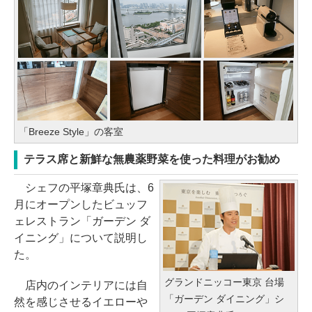
「Breeze Style」の客室
テラス席と新鮮な無農薬野菜を使った料理がお勧め
シェフの平塚章典氏は、6
月にオープンしたビュッフ
ェレストラン「ガーデン ダ
イニング」について説明し
た。
グランドニッコー東京 台場
店内のインテリアには自
「ガーデン ダイニング」シ
然を感じさせるイエローや