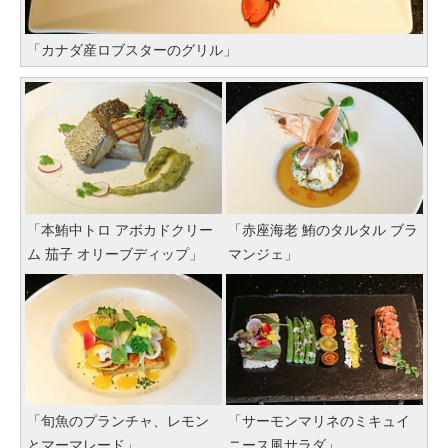
「カナダ産ロブスターのグリル」
「本鮪中トロ アボカドクリー
「赤座海老 鮪のタルタル ブラ
ム 茄子 オリーブディップ」
マンジェ」
「旬魚のプランチャ、レモン
「サーモンマリネのミキュイ
とマーマレード」
ニース風サラダ」