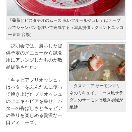
「薔薇とピスタチオのムース 赤いフルールジュレ」はテーブ
ルでシャンパンを注いで完成する（写真提供：グランドニッコ
ー東京 台場）
説明会では、展示した提
供予定のメニューから試食
用にアレンジしたものが数
品提供された。
「キャビアブリオッシュ」
「タスマニア サーモンマリ
はバターをふんだんに使っ
ネのミキュイ、ニース風サラ
て焼き上げたブリオッシュ
ダ」のサーモンは焼き加減が
の上にキャビアを乗せ、バ
絶妙
ターの香ばしさとキャビア
の香りを楽しめる贅沢な一
口アミューズ。