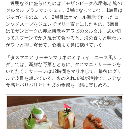
透明な器に盛られたのは「モザンピーク赤座海老 鮑の
タルタル ブランマンジェ」。3層になっていて、1層目は
ジャガイモのムース、2層目はオマール海老で作ったコ
ンソメスープをジュレでゼリー寄せにしたもの、3層目
はモザンピークの赤座海老やアワビのタルタル。思い切
ってスプーンでかき混ぜて食べると、海の香りと味わい
がワッと押し寄せて、心地よく鼻に抜けていく。
「タスマニア サーモンマリネのミキュイ、ニース風サラ
ダ」では、新鮮な野菜とともに、タスマニアサーモンを
いただく。サーモンは12時間もマリネして、最後にグリ
ルで皮目を焼いている。火の入れ加減が絶妙で、レアな
食感とパリパリとした皮の食感を一緒に楽しめる。