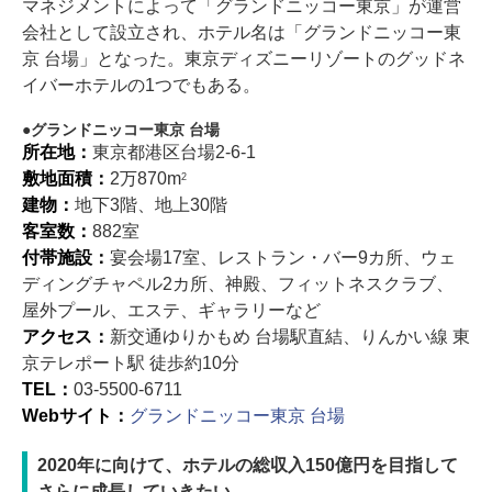
マネジメントによって「グランドニッコー東京」が運営
会社として設立され、ホテル名は「グランドニッコー東
京 台場」となった。東京ディズニーリゾートのグッドネ
イバーホテルの1つでもある。
グランドニッコー東京 台場
所在地：
東京都港区台場2-6-1
敷地面積：
2万870m
2
建物：
地下3階、地上30階
客室数：
882室
付帯施設：
宴会場17室、レストラン・バー9カ所、ウェ
ディングチャペル2カ所、神殿、フィットネスクラブ、
屋外プール、エステ、ギャラリーなど
アクセス：
新交通ゆりかもめ 台場駅直結、りんかい線 東
京テレポート駅 徒歩約10分
TEL：
03-5500-6711
Webサイト：
グランドニッコー東京 台場
2020年に向けて、ホテルの総収入150億円を目指して
さらに成長していきたい