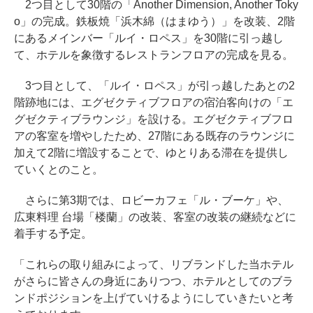
2つ目として30階の「Another Dimension, Another Toky
o」の完成。鉄板焼「浜木綿（はまゆう）」を改装、2階
にあるメインバー「ルイ・ロペス」を30階に引っ越し
て、ホテルを象徴するレストランフロアの完成を見る。
3つ目として、「ルイ・ロペス」が引っ越したあとの2
階跡地には、エグゼクティブフロアの宿泊客向けの「エ
グゼクティブラウンジ」を設ける。エグゼクティブフロ
アの客室を増やしたため、27階にある既存のラウンジに
加えて2階に増設することで、ゆとりある滞在を提供し
ていくとのこと。
さらに第3期では、ロビーカフェ「ル・ブーケ」や、
広東料理 台場「楼蘭」の改装、客室の改装の継続などに
着手する予定。
「これらの取り組みによって、リブランドした当ホテル
がさらに皆さんの身近にありつつ、ホテルとしてのブラ
ンドポジションを上げていけるようにしていきたいと考