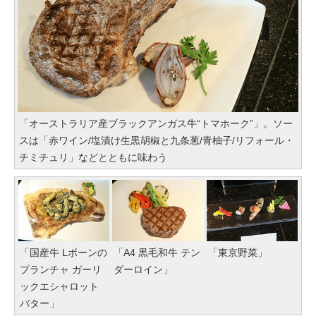
「オーストラリア産ブラックアンガス牛“トマホーク”」。ソー
スは「赤ワイン/塩漬け生黒胡椒と九条葱/青柚子/リフォール・
チミチュリ」などとともに味わう
「国産牛 Lボーンの
「A4 黒毛和牛 テン
「東京野菜」
プランチャ ガーリ
ダーロイン」
ックエシャロット
バター」