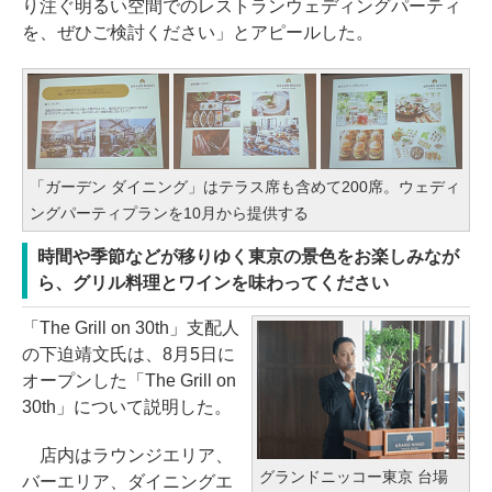
り注ぐ明るい空間でのレストランウェディングパーティ
を、ぜひご検討ください」とアピールした。
「ガーデン ダイニング」はテラス席も含めて200席。ウェディ
ングパーティプランを10月から提供する
時間や季節などが移りゆく東京の景色をお楽しみなが
ら、グリル料理とワインを味わってください
「The Grill on 30th」支配人
の下迫靖文氏は、8月5日に
オープンした「The Grill on
30th」について説明した。
店内はラウンジエリア、
グランドニッコー東京 台場
バーエリア、ダイニングエ