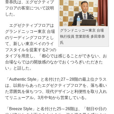
章恭氏は、エグゼクティブ
フロアの客室について説明
した。
エグゼクティブフロアは
グランドニッコー東京 台場
グランドニッコー東京 台場
執行役員 営業部長 多田章恭
のリーディングフロアとし
氏
て、新しい東京ベイのライ
フスタイルを提案する2つの
タイプを用意し、「都心では感じることができない、お
台場ならではの開放感のなかでおくつろぎいただきた
い」と話した。
「Authentic Style」と名付けた27～28階の最上位クラス
は、以前からあったエグゼクティブフロアを、落ち着い
た雰囲気を保ちつつ、現代デザインと利便性を取り入れ
てリニューアル。3月中旬から営業している。
「Breeze Style」と名付けた25～26階は、「朝日や日の