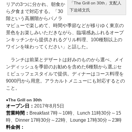
「The Grill on 30th」支配人
リアの3つに分かれ、朝食か
下迫靖文氏
ら夕食まで対応する。「30
階という高層階からパノラ
マビューで楽しめて、時間や季節などが移りゆく東京の
景色をお楽しみいただきながら、臨場感あふれるオープ
ンキッチンから提供されるグリル料理、100種類以上の
ワインを味わってください」と話した。
ランチは前菜とデザートは好みのものから選べ、メイ
ンディッシュを季節のお勧めを含めた6種類から選ぶセ
ミビュッフェスタイルで提供。ディナーはコース料理を
9000円から用意。アラカルトメニューにも対応するとの
こと。
The Grill on 30th
オープン日：
2017年8月5日
営業時間：
Breakfast 7時～10時、Lunch 11時30分～15
時、Dinner 17時30分～22時、Lounge 17時30分～23時
料金例：