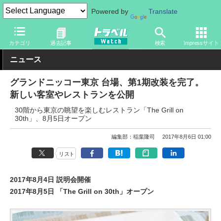
Powered by
Translate
トラベル Watch
地域
国内旅行
東京
カテゴリ
過去記事
検索
Impressサイト
ニュース
グランドニッコー東京 台場、第1期改装を完了。
新しい客室やレストランを公開
30階から東京の眺望を楽しむレストラン「The Grill on
30th」、8月5日オープン
編集部：稲葉隆司
2017年8月6日 01:00
リスト
2017年8月4日 説明会開催
2017年8月5日 「The Grill on 30th」オープン