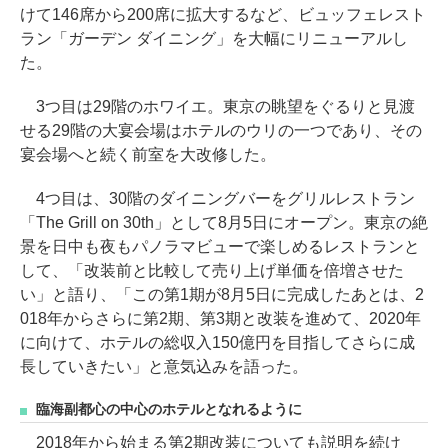
けて146席から200席に拡大するなど、ビュッフェレスト
ラン「ガーデン ダイニング」を大幅にリニューアルし
た。
3つ目は29階のホワイエ。東京の眺望をぐるりと見渡
せる29階の大宴会場はホテルのウリの一つであり、その
宴会場へと続く前室を大改修した。
4つ目は、30階のダイニングバーをグリルレストラン
「The Grill on 30th」として8月5日にオープン。東京の絶
景を日中も夜もパノラマビューで楽しめるレストランと
して、「改装前と比較して売り上げ単価を倍増させた
い」と語り、「この第1期が8月5日に完成したあとは、2
018年からさらに第2期、第3期と改装を進めて、2020年
に向けて、ホテルの総収入150億円を目指してさらに成
長していきたい」と意気込みを語った。
臨海副都心の中心のホテルとなれるように
2018年から始まる第2期改装についても説明を続け