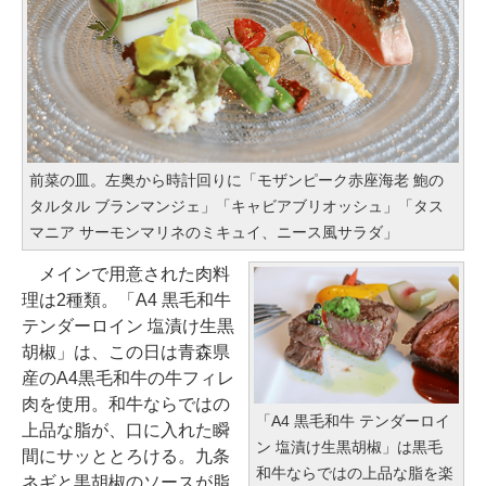
前菜の皿。左奥から時計回りに「モザンピーク赤座海老 鮑の
タルタル ブランマンジェ」「キャビアブリオッシュ」「タス
マニア サーモンマリネのミキュイ、ニース風サラダ」
メインで用意された肉料
理は2種類。「A4 黒毛和牛
テンダーロイン 塩漬け生黒
胡椒」は、この日は青森県
産のA4黒毛和牛の牛フィレ
肉を使用。和牛ならではの
「A4 黒毛和牛 テンダーロイ
上品な脂が、口に入れた瞬
ン 塩漬け生黒胡椒」は黒毛
間にサッととろける。九条
和牛ならではの上品な脂を楽
ネギと黒胡椒のソースが脂