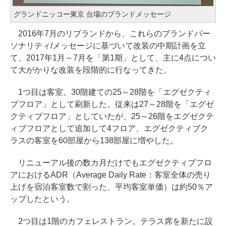
グランドニッコー東京 台場のブランドメッセージ
2016年7月のリブランドから、これらのブランドパー
ソナリティ/メッセージに基づいて改装の中期計画を立
て、2017年1月～7月を「第1期」として、主に4点につい
て大がかりな改装を段階的に行なってきた。
1つ目は客室。30階建ての25～28階を「エグゼクティ
ブフロア」として刷新した。従来は27～28階を「エグゼ
クティブフロア」としていたが、25～26階をエグゼクテ
ィブフロアとして追加して4フロア、エグゼクティブク
ラスの客室を60部屋から138部屋に増やした。
リニューアル後の数カ月だけでもエグゼクティブフロ
アにおけるADR（Average Daily Rate：客室全体の売り
上げを宿泊客室数で割った、平均客室単価）は約50％ア
ップしたという。
2つ目は1階のカフェレストラン。テラス席を新たに設