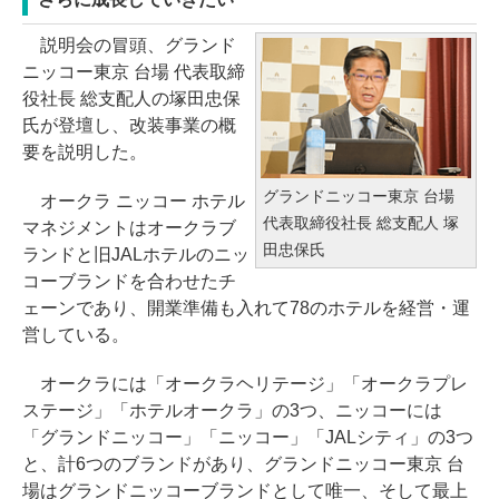
説明会の冒頭、グランド
ニッコー東京 台場 代表取締
役社長 総支配人の塚田忠保
氏が登壇し、改装事業の概
要を説明した。
グランドニッコー東京 台場
オークラ ニッコー ホテル
代表取締役社長 総支配人 塚
マネジメントはオークラブ
田忠保氏
ランドと旧JALホテルのニッ
コーブランドを合わせたチ
ェーンであり、開業準備も入れて78のホテルを経営・運
営している。
オークラには「オークラヘリテージ」「オークラプレ
ステージ」「ホテルオークラ」の3つ、ニッコーには
「グランドニッコー」「ニッコー」「JALシティ」の3つ
と、計6つのブランドがあり、グランドニッコー東京 台
場はグランドニッコーブランドとして唯一、そして最上