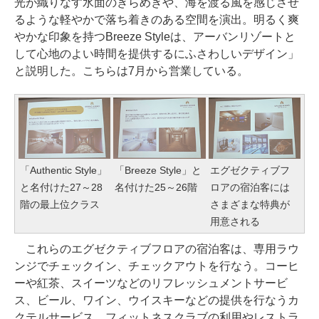
光が織りなす水面のきらめきや、海を渡る風を感じさせ
るような軽やかで落ち着きのある空間を演出。明るく爽
やかな印象を持つBreeze Styleは、アーバンリゾートと
して心地のよい時間を提供するにふさわしいデザイン」
と説明した。こちらは7月から営業している。
「Authentic Style」
「Breeze Style」と
エグゼクティブフ
と名付けた27～28
名付けた25～26階
ロアの宿泊客には
階の最上位クラス
さまざまな特典が
用意される
これらのエグゼクティブフロアの宿泊客は、専用ラウ
ンジでチェックイン、チェックアウトを行なう。コーヒ
ーや紅茶、スイーツなどのリフレッシュメントサービ
ス、ビール、ワイン、ウイスキーなどの提供を行なうカ
クテルサービス、フィットネスクラブの利用やレストラ