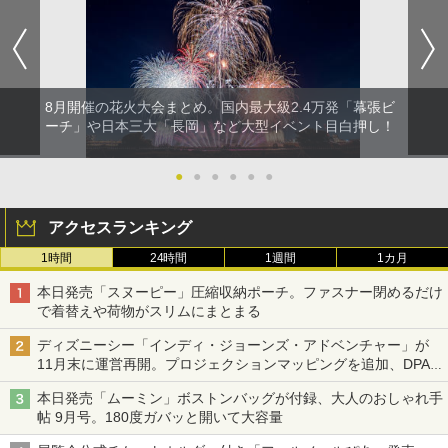
8月開催の花火大会まとめ。国内最大級2.4万発「幕張ビ
ーチ」や日本三大「長岡」など大型イベント目白押し！
●
●
●
●
●
●
アクセスランキング
1時間
24時間
1週間
1カ月
本日発売「スヌーピー」圧縮収納ポーチ。ファスナー閉めるだけ
で着替えや荷物がスリムにまとまる
ディズニーシー「インディ・ジョーンズ・アドベンチャー」が
11月末に運営再開。プロジェクションマッピングを追加、DPA
は1500円
本日発売「ムーミン」ボストンバッグが付録、大人のおしゃれ手
帖 9月号。180度ガバッと開いて大容量