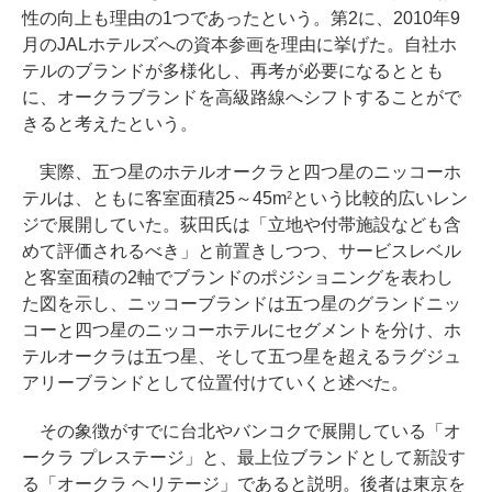
性の向上も理由の1つであったという。第2に、2010年9
月のJALホテルズへの資本参画を理由に挙げた。自社ホ
テルのブランドが多様化し、再考が必要になるととも
に、オークラブランドを高級路線へシフトすることがで
きると考えたという。
実際、五つ星のホテルオークラと四つ星のニッコーホ
テルは、ともに客室面積25～45m
という比較的広いレン
2
ジで展開していた。荻田氏は「立地や付帯施設なども含
めて評価されるべき」と前置きしつつ、サービスレベル
と客室面積の2軸でブランドのポジショニングを表わし
た図を示し、ニッコーブランドは五つ星のグランドニッ
コーと四つ星のニッコーホテルにセグメントを分け、ホ
テルオークラは五つ星、そして五つ星を超えるラグジュ
アリーブランドとして位置付けていくと述べた。
その象徴がすでに台北やバンコクで展開している「オ
ークラ プレステージ」と、最上位ブランドとして新設す
る「オークラ ヘリテージ」であると説明。後者は東京を