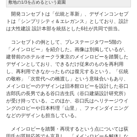
敷地の1/3を占めるという庭園
開発コンセプトは「伝統と革新」、デザインコンセプ
トは「シンプリシティ＆エレガンス」としており、設計
は大性建設 設計本部を統括とした6社が共同で担当。
コンセプトの例として、プレステージタワー5階の
「メインロビー」を紹介した。画像は別掲しているが、
建替前のホテルオークラ東京のメインロビーを踏襲した
デザインとしており、できるだけ従来のものを再利用
し、再利用できなかったものは復元するという。「伝統
の敬称」「次世代への橋渡し」という意味合いもあり、
メインロビーのデザインは旧本館ロビーを設計した谷口
吉郎氏の長男である谷口吉生氏（谷口建築設計研究所）
が受け持っている。このほか、谷口氏はヘリテージウイ
ングのロビーや日本料理「山里」、ファインダイニング
などのデザインも担当している。
メインロビーを踏襲・再現するという点については荻
田氏が質疑応答でも言及し、「メインロビーを解体しな