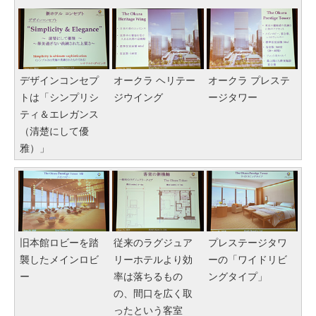
デザインコンセプ
オークラ ヘリテー
オークラ プレステ
トは「シンプリシ
ジウイング
ージタワー
ティ＆エレガンス
（清楚にして優
雅）」
旧本館ロビーを踏
従来のラグジュア
プレステージタワ
襲したメインロビ
リーホテルより効
ーの「ワイドリビ
ー
率は落ちるもの
ングタイプ」
の、間口を広く取
ったという客室