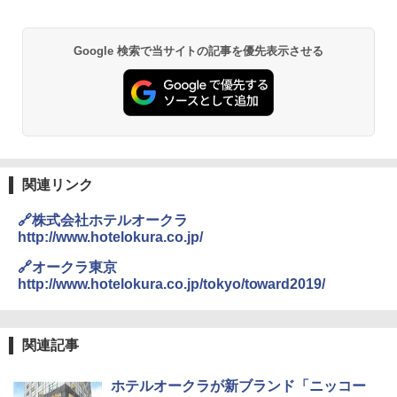
￥6,832
A09 地球の歩き方 イタリア 2026～2027 地
ポインターライト 強力 小型 緑色/赤色/青紫色
Google 検索で当サイトの記事を優先表示させる
球の歩き方A ヨーロッパ
USB充電式 高精度 超長距離照射 長時間使用
PYKES PEAK (パイクスピーク) 着替えテン
可能 安全ロック付き 高安全性 金属製耐久 コ
ト プライバシー テント 【中が透けない】 1
ンパクト多機能設計 持ち運び便利 アウトド
￥2,479
人用 折りたたみ 防災グッズ 災害用トイレ ビ
ア/オフィス/教育現場/展示会用 緑
ーチ ピクニック ポップアップテント 携帯 簡
易 トイレテント (オリーブ)
￥1,180
A26 地球の歩き方 チェコ ポーランド スロヴ
￥-
ァキア 2026～2027 地球の歩き方A ヨーロッ
パ
DEWEL パラソル 大型 ビーチ アウトドアパ
関連リンク
ラソル ガーデン サイトシート付 折りたたみ
￥2,277
ENDLESS BASE 《めざましテレビで紹介》
防水 UVカット 4段階高さ調整 軽量 収納袋付
🔗株式会社ホテルオークラ
テント ワンタッチ RENEW 幅200 2-3人用 43
き
http://www.hotelokura.co.jp/
500002(89232)
￥6,459
地球の歩き方 スター・ウォーズ
🔗オークラ東京
￥5,499
http://www.hotelokura.co.jp/tokyo/toward2019/
￥2,695
熊撃退スプレー 熊よけスプレー 熊スプレー
[キャンパーズコレクション 山善] 傘みたいに
【日本企業販売】超強力クマ対策スプレー 30
広げるだけ パッとサッとテント ブラックコ
0ml（連続噴射30秒）110ml（連続噴射15
関連記事
ーティング フルクローズ メッシュ 3-4人用
秒）射程5～10m 安全ロック搭載 携帯収納袋
簡単設置 ポップアップテント エクルベージ
付き ヒグマ・イノシシ対策 自治体・教育機
新しい日本地理 地図・統計・移動から読み
ホテルオークラが新ブランド「ニッコー
ュ(BC仕様) PATC-150B(EB)
関の購入実績 登山・キャンプ・アウトドア・
解く (講談社現代新書)