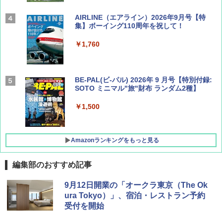
AIRLINE（エアライン）2026年9月号【特
集】ボーイング110周年を祝して！
￥1,760
BE-PAL(ビ-パル) 2026年 9 月号【特別付録:
SOTO ミニマル"旅"財布 ランダム2種】
￥1,500
Amazonランキングをもっと見る
編集部のおすすめ記事
D40 地球の歩き方 チェンマイ タイ北部の魅
[キャンパーズコレクション 山善] ポップアッ
GRANDOOR ステンレス保冷剤 2個セット 2
9月12日開業の「オークラ東京（The Ok
力的な町 2026～2027 地球の歩き方D アジア
プテント 傘みたいに広げて畳める パッとサ
026リニューアル 急速冷凍 空間倍増 衛生的
ura Tokyo）」、宿泊・レストラン予約
ッとサンシェード キューブ フルクローズ メ
コンパクト 保冷力長持ち
受付を開始
ッシュ 簡単設置 ワンタッチテント キャンプ
￥2,079
&ハイキング カーキ PATC-150(KH)
￥2,980