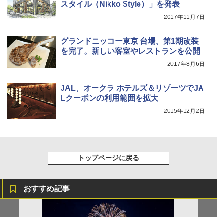
防災用品 長期保存可能 緊急時用 日本国内発
スタイル（Nikko Style）」を発表
送
￥8,991
￥1,540
2017年11月7日
￥3,680
Coleman(コールマン) ツーリングドーム/LD
グランドニッコー東京 台場、第1期改装
X 2人用 3人用 キャンプ アウトドア フェス
を完了。新しい客室やレストランを公開
収納 コンパクト 簡単設営 カンガルーテント
ソーラー LED ランタン Type-C 充電式 ソー
2017年8月6日
ソロキャンプ ソロテント
ラーランタン IP65防水 キャンプ用品 防災グ
ッズ 6種類のライトモード 防災 吊り下げ 折
り畳み式 キャンプソーラーライト防災 停電
￥20,718
JAL、オークラ ホテルズ＆リゾーツでJA
節電対策 超高輝度 日本語取扱説明書付き
Lクーポンの利用範囲を拡大
￥2,849
2015年12月2日
トップページに戻る
おすすめ記事