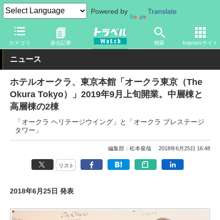
Powered by
Translate
トラベル Watch
地域
国内旅行
東京
カテゴリ
過去記事
検索
Impressサイト
ニュース
ホテルオークラ、東京本館「オークラ東京（The
Okura Tokyo）」2019年9月上旬開業。中層棟と
高層棟の2棟
「オークラ ヘリテージウイング」と「オークラ プレステージ
タワー」
編集部：松本俊哉
2018年6月25日 16:48
リスト
2018年6月25日 発表