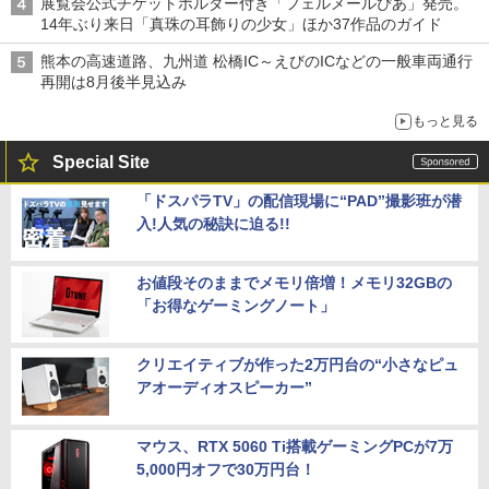
展覧会公式チケットホルダー付き「フェルメールぴあ」発売。
14年ぶり来日「真珠の耳飾りの少女」ほか37作品のガイド
熊本の高速道路、九州道 松橋IC～えびのICなどの一般車両通行
再開は8月後半見込み
もっと見る
Special Site
「ドスパラTV」の配信現場に“PAD”撮影班が潜
入!人気の秘訣に迫る!!
お値段そのままでメモリ倍増！メモリ32GBの
「お得なゲーミングノート」
クリエイティブが作った2万円台の“小さなピュ
アオーディオスピーカー”
マウス、RTX 5060 Ti搭載ゲーミングPCが7万
5,000円オフで30万円台！