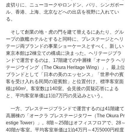
皮切りに、ニューヨークやロンドン、パリ、シンガポー
ル、香港、上海、北京などへの出店を視野に入れてい
る。
そして創業の地・虎の門を建て替えるにあたり、グル
ープの旗艦ホテルとすると同時に、プレステージとヘリ
テージ両ブランドの事業ショーケースとすべく、新しい
東京本館は2棟立ての構成に決まった。ヘリテージブラ
ンドで運営するのは、17階建ての中層棟「オークラ ヘリ
テージウイング（The Okura Heritage Wing）」。最上位
ブランドとして「日本の美のエッセンス」「世界中の賓
客を受け入れる民間の迎賓館」と位置付け、標準客室面
積は60m
。客室数は140室。会見後の質疑応答による
2
と、平均客室単価は1泊7万円の見込みという。
一方、プレステージブランドで運営するのは41階建て
高層棟の「オークラ プレステージタワー（The Okura Pr
estige Tower）」。8階～25階はオフィスフロアで、28～
40階が客室。平均客室単価は1泊4万円～4万5000円程度