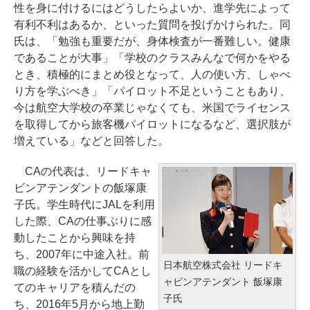
性を身に付けるにはどうしたらよいか、進学先によって
有利不利はあるか、といった質問を投げかけられた。同
氏は、「勉強も重要だが、身体検査が一番難しい。健康
であることが大事」「学校のクラスみんなで何かをやる
とき、積極的にまとめ役となって、人の使い方、しゃべ
り方を学ぶべき」「パイロット不足ということもあり、
今は航空大学校の卒業じゃなくても、米国でライセンス
を取得してから旅客機パイロットになるなど、選択肢が
増えている」などと回答した。
CAの代表は、リードキャ
ビンアテンダントの飯塚康
子氏。学生時代にJALを利用
した際、CAの仕事ぶりに感
動したことから興味を持
ち、2007年に中途入社。前
日本航空株式会社 リードキ
職の経験を活かしてCAとし
ャビンアテンダント 飯塚康
てのキャリアを積んだの
子氏
ち、2016年5月から地上勤