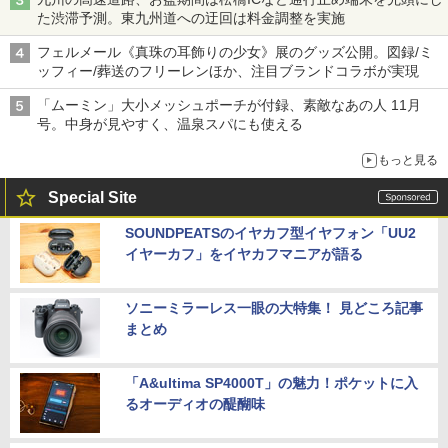
た渋滞予測。東九州道への迂回は料金調整を実施
フェルメール《真珠の耳飾りの少女》展のグッズ公開。図録/ミ
ッフィー/葬送のフリーレンほか、注目ブランドコラボが実現
「ムーミン」大小メッシュポーチが付録、素敵なあの人 11月
号。中身が見やすく、温泉スパにも使える
もっと見る
Special Site
SOUNDPEATSのイヤカフ型イヤフォン「UU2
イヤーカフ」をイヤカフマニアが語る
ソニーミラーレス一眼の大特集！ 見どころ記事
まとめ
「A&ultima SP4000T」の魅力！ポケットに入
るオーディオの醍醐味