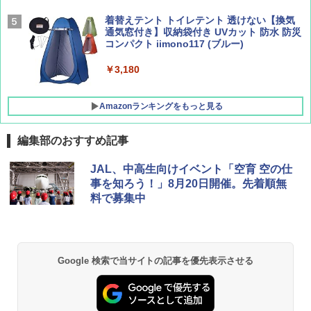
着替えテント トイレテント 透けない【換気
[キャンパーズコレクション 山善] 傘みたいに
通気窓付き】収納袋付き UVカット 防水 防災
広げるだけ パッとサッとテント キューブワ
コンパクト iimono117 (ブルー)
イドプラス ブラックコーティング フルクロ
ーズ メッシュ 5人用 簡単設置 ポップアップ
テント PATCW-200B エクルベージュ
￥3,180
￥15,990
Amazonランキングをもっと見る
編集部のおすすめ記事
JAL、中高生向けイベント「空育 空の仕
事を知ろう！」8月20日開催。先着順無
料で募集中
Google 検索で当サイトの記事を優先表示させる