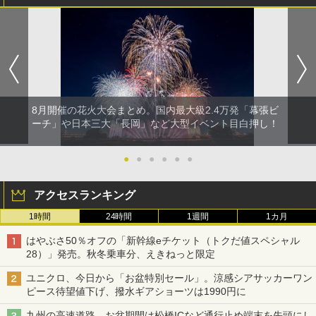
8月開催の花火大会まとめ。国内最大級2.4万発「幕張ビ
ーチ」や日本三大「長岡」など大型イベント目白押し！
●
●
●
●
●
●
アクセスランキング
1時間
24時間
1週間
1カ月
はやぶさ50％オフの「新幹線eチケット（トクだ値スペシャル
28）」発売。秋冬乗車分、えきねっと限定
ユニクロ、今日から「お盆特別セール」。涼感シアサッカーワン
ピース待望値下げ、撥水ギアショーツは1990円に
九州の高速道路、お盆期間は松橋ICなど通行止め端末を先頭にし