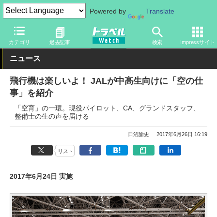
Powered by
Translate
トラベル Watch
企業・政府・官庁
国内エアライン
JAL
カテゴリ
過去記事
検索
Impressサイト
ニュース
飛行機は楽しいよ！ JALが中高生向けに「空の仕
事」を紹介
「空育」の一環。現役パイロット、CA、グランドスタッフ、
整備士の生の声を届ける
日沼諭史
2017年6月26日 16:19
リスト
2017年6月24日 実施