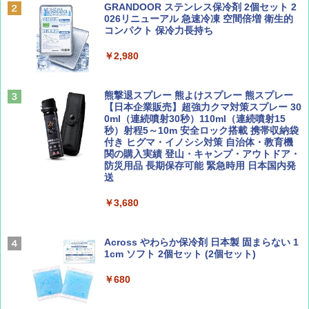
誌] (ＤＩＳＮＥＹ ＦＡＮ)
力的な町 2026～2027 地球の歩き方D アジア
GRANDOOR ステンレス保冷剤 2個セット 2
PYKES PEAK (パイクスピーク) 着替えテン
026リニューアル 急速冷凍 空間倍増 衛生的
ト プライバシー テント 【中が透けない】 1
コンパクト 保冷力長持ち
￥713
￥2,079
人用 折りたたみ 防災グッズ 災害用トイレ ビ
ーチ ピクニック ポップアップテント 携帯 簡
￥2,980
易 トイレテント (オリーブ)
山と溪谷 2026年8月号「南アルプス大全」
A09 地球の歩き方 イタリア 2026～2027 地
￥4,836
球の歩き方A ヨーロッパ
熊撃退スプレー 熊よけスプレー 熊スプレー
￥1,540
【日本企業販売】超強力クマ対策スプレー 30
￥2,479
0ml（連続噴射30秒）110ml（連続噴射15
ENDLESS BASE 《めざましテレビで紹介》
秒）射程5～10m 安全ロック搭載 携帯収納袋
テント ワンタッチ RENEW 幅200 2-3人用 43
付き ヒグマ・イノシシ対策 自治体・教育機
500002(88859)
関の購入実績 登山・キャンプ・アウトドア・
防災用品 長期保存可能 緊急時用 日本国内発
Coyote No.89 特集 星野道夫 夢見る旅
A26 地球の歩き方 チェコ ポーランド スロヴ
送
ァキア 2026～2027 地球の歩き方A ヨーロッ
￥5,999
パ
￥1,540
￥3,680
￥2,277
[キャンパーズコレクション 山善] 傘みたいに
広げるだけ パッとサッとテント ブラックコ
ーティング フルクローズ メッシュ 3-4人用
Across やわらか保冷剤 日本製 固まらない 1
簡単設置 ポップアップテント エクルベージ
1cm ソフト 2個セット (2個セット)
AIRLINE（エアライン）2026年9月号【特
新しい日本地理 地図・統計・移動から読み
ュ(BC仕様) PATC-150B(EB)
集】ボーイング110周年を祝して！
解く (講談社現代新書)
￥680
￥9,990
￥1,760
￥1,540