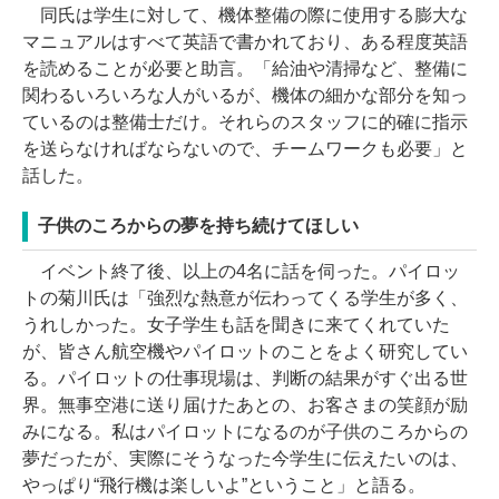
同氏は学生に対して、機体整備の際に使用する膨大な
マニュアルはすべて英語で書かれており、ある程度英語
を読めることが必要と助言。「給油や清掃など、整備に
関わるいろいろな人がいるが、機体の細かな部分を知っ
ているのは整備士だけ。それらのスタッフに的確に指示
を送らなければならないので、チームワークも必要」と
話した。
子供のころからの夢を持ち続けてほしい
イベント終了後、以上の4名に話を伺った。パイロッ
トの菊川氏は「強烈な熱意が伝わってくる学生が多く、
うれしかった。女子学生も話を聞きに来てくれていた
が、皆さん航空機やパイロットのことをよく研究してい
る。パイロットの仕事現場は、判断の結果がすぐ出る世
界。無事空港に送り届けたあとの、お客さまの笑顔が励
みになる。私はパイロットになるのが子供のころからの
夢だったが、実際にそうなった今学生に伝えたいのは、
やっぱり“飛行機は楽しいよ”ということ」と語る。