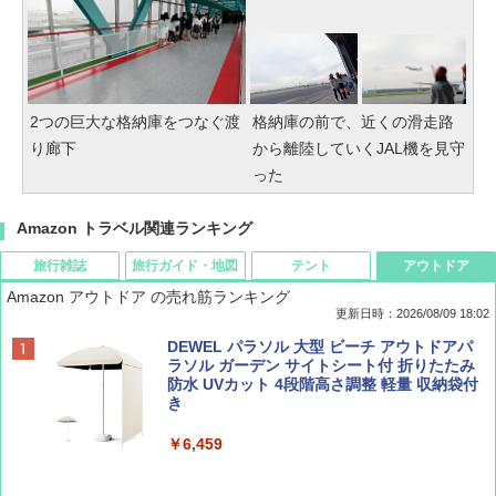
2つの巨大な格納庫をつなぐ渡
格納庫の前で、近くの滑走路
り廊下
から離陸していくJAL機を見守
った
Amazon トラベル関連ランキング
旅行雑誌
旅行ガイド・地図
テント
アウトドア
Amazon アウトドア の売れ筋ランキング
更新日時：2026/08/09 18:02
BE-PAL(ビ-パル) 2026年 9 月号【特別付録:
地球の歩き方 スター・ウォーズ
[キャンパーズコレクション 山善] ポップアッ
DEWEL パラソル 大型 ビーチ アウトドアパ
SOTO ミニマル"旅"財布 ランダム2種】
プテント 傘みたいに広げて畳める パッとサ
ラソル ガーデン サイトシート付 折りたたみ
ッとサンシェード キューブ フルクローズ メ
防水 UVカット 4段階高さ調整 軽量 収納袋付
￥2,695
ッシュ 簡単設置 ワンタッチテント キャンプ
き
￥1,500
&ハイキング カーキ PATC-150(KH)
￥6,459
￥6,829
ディズニーファン ２０２６年 ９月号 [雑
D40 地球の歩き方 チェンマイ タイ北部の魅